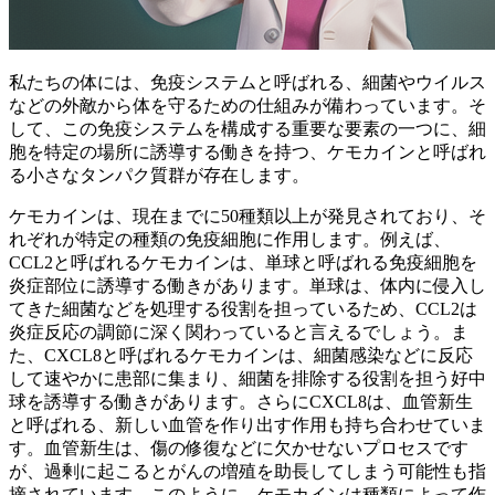
私たちの体には、免疫システムと呼ばれる、細菌やウイルス
などの外敵から体を守るための仕組みが備わっています。そ
して、この免疫システムを構成する重要な要素の一つに、
細
胞を特定の場所に誘導する
働きを持つ、ケモカインと呼ばれ
る小さなタンパク質群が存在します。
ケモカインは、現在までに50種類以上が発見されており、そ
れぞれが特定の種類の免疫細胞に作用します。例えば、
CCL2と呼ばれるケモカインは、単球と呼ばれる免疫細胞を
炎症部位に誘導する働きがあります。単球は、体内に侵入し
てきた細菌などを処理する役割を担っているため、CCL2は
炎症反応の調節
に深く関わっていると言えるでしょう。ま
た、CXCL8と呼ばれるケモカインは、細菌感染などに反応
して速やかに患部に集まり、細菌を排除する役割を担う好中
球を誘導する働きがあります。さらにCXCL8は、血管新生
と呼ばれる、新しい血管を作り出す作用も持ち合わせていま
す。血管新生は、傷の修復などに欠かせないプロセスです
が、過剰に起こるとがんの増殖を助長してしまう可能性も指
摘されています。このように、ケモカインは種類によって作