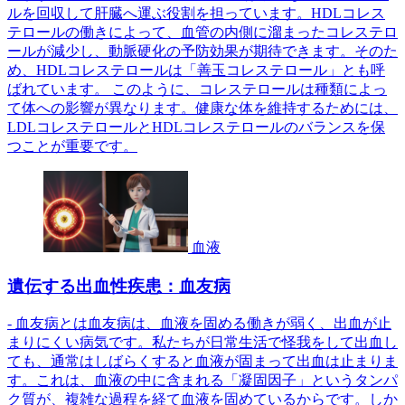
ルを回収して肝臓へ運ぶ役割を担っています。HDLコレス
テロールの働きによって、血管の内側に溜まったコレステロ
ールが減少し、動脈硬化の予防効果が期待できます。そのた
め、HDLコレステロールは「善玉コレステロール」とも呼
ばれています。 このように、コレステロールは種類によっ
て体への影響が異なります。健康な体を維持するためには、
LDLコレステロールとHDLコレステロールのバランスを保
つことが重要です。
血液
遺伝する出血性疾患：血友病
- 血友病とは血友病は、血液を固める働きが弱く、出血が止
まりにくい病気です。私たちが日常生活で怪我をして出血し
ても、通常はしばらくすると血液が固まって出血は止まりま
す。これは、血液の中に含まれる「凝固因子」というタンパ
ク質が、複雑な過程を経て血液を固めているからです。しか