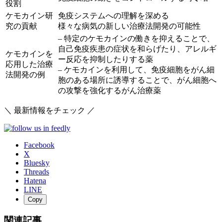
役割
ケモカイン研
免疫システムへの理解を深める
究の貢献
様々な病気の新しい治療法開発の可能性
– 特定のケモカインの働きを抑えることで、
自己免疫疾患の症状を和らげたり、アレルギ
ケモカインを
ー反応を抑制したりする薬
応用した治療
– ケモカインを利用して、免疫細胞をがん細
法開発の例
胞のある場所に誘導することで、がん細胞へ
の攻撃を強化するがん治療薬
＼ 最新情報をチェック ／
Facebook
X
Bluesky
Threads
Hatena
LINE
Copy
関連記事