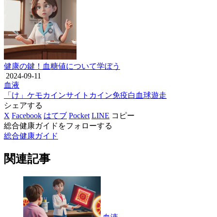
健康の鍵！血糖値について学ぼう
2024-09-11
血液
「け」
ケモカイン
サイトカイン
免疫
白血球
遊走
シェアする
X
Facebook
はてブ
Pocket
LINE
コピー
総合健康ガイドをフォローする
総合健康ガイド
関連記事