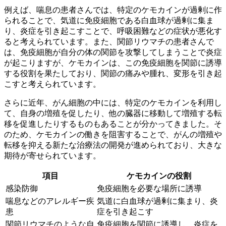
例えば、喘息の患者さんでは、特定のケモカインが過剰に作
られることで、気道に免疫細胞である白血球が過剰に集ま
り、炎症を引き起こすことで、呼吸困難などの症状が悪化す
ると考えられています。また、関節リウマチの患者さんで
は、免疫細胞が自分の体の関節を攻撃してしまうことで炎症
が起こりますが、ケモカインは、この免疫細胞を関節に誘導
する役割を果たしており、関節の痛みや腫れ、変形を引き起
こすと考えられています。
さらに近年、
がん細胞の中には、特定のケモカインを利用し
て、自身の増殖を促したり、他の臓器に移動して増殖する転
移を促進したりするものもある
ことが分かってきました。そ
のため、ケモカインの働きを阻害することで、がんの増殖や
転移を抑える新たな治療法の開発が進められており、大きな
期待が寄せられています。
項目
ケモカインの役割
感染防御
免疫細胞を必要な場所に誘導
喘息などのアレルギー疾
気道に白血球が過剰に集まり、炎
患
症を引き起こす
関節リウマチのような自
免疫細胞を関節に誘導し、炎症を