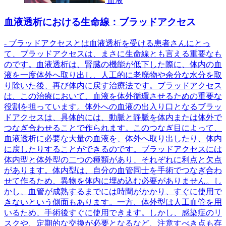
血液
血液透析における生命線：ブラッドアクセス
- ブラッドアクセスとは血液透析を受ける患者さんにとっ
て、ブラッドアクセスは、まさに生命線とも言える重要なも
のです。血液透析は、腎臓の機能が低下した際に、体内の血
液を一度体外へ取り出し、人工的に老廃物や余分な水分を取
り除いた後、再び体内に戻す治療法です。ブラッドアクセス
は、この治療において、血液を体外循環させるための重要な
役割を担っています。体外への血液の出入り口となるブラッ
ドアクセスは、具体的には、動脈と静脈を体内または体外で
つなぎ合わせることで作られます。このつなぎ目によって、
血液透析に必要な大量の血液を、体外へ取り出したり、体内
に戻したりすることができるのです。ブラッドアクセスには
体内型と体外型の二つの種類があり、それぞれに利点と欠点
があります。体内型は、自分の血管同士を手術でつなぎ合わ
せて作るため、異物を体内に埋め込む必要がありません。し
かし、血管が成熟するまでには時間がかかり、すぐに使用で
きないという側面もあります。一方、体外型は人工血管を用
いるため、手術後すぐに使用できます。しかし、感染症のリ
スクや、定期的な交換が必要となるなど、注意すべき点も存