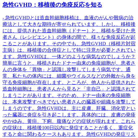
急性GVHD：移植後の免疫反応を知る
- 急性GVHDとは造血幹細胞移植は、血液のがんや難病の治
療法として大きな期待が寄せられています。しかし、移植後
には、提供された造血幹細胞（ドナー）と、移植を受けた患
者さん（レシピエント）の身体の間で、様々な免疫反応が起
こることがあります。その中でも、急性GVHD（移植片対宿
主病）は、移植後の合併症として特に注意が必要とされてい
ます。急性GVHDは、一体どのような病気なのでしょうか？
簡単に言うと、移植されたドナー由来の免疫細胞が、患者さ
んの身体を「異物」と認識し攻撃してしまう病気です。通
常、私たちの体内には、細菌やウイルスなどの外敵から身を
守る免疫細胞が存在します。ところが、他人から提供された
造血幹細胞は、患者さんから見ると「非自己」と認識されて
しまうことがあります。そのため、ドナー由来の免疫細胞
は、本来攻撃すべきでない患者さんの臓器や組織を攻撃して
しまうのです。急性GVHDは、主に皮膚、肝臓、消化管とい
った臓器に炎症を引き起こします。具体的には、皮膚の発疹
やかゆみ、黄疸、下痢、腹痛などの症状が現れます。これら
の症状は、移植後100日以内に発症することが多く、重症化
すると命に関わるケースもあります。急性GVHDの発症リス