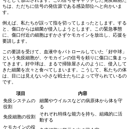
号として放出されます。この信号をキャッチした免疫細胞た
ちは、ただちに信号の発信源である感染部位へと向かいま
す。
例えば、私たちが誤って指を切ってしまったとします。する
と、傷口からは細菌が侵入しようとします。この緊急事態
に、傷口付近の細胞はすかさずケモカインを放出し、応援を
要請します。
この要請を受けて、血液中をパトロールしていた「好中球」
という免疫細胞が、ケモカインの信号を頼りに傷口に集まっ
てきます。好中球は、まるで掃除屋さんのように、侵入して
きた細菌を次々と食べてしまいます。こうして、私たちの体
は、目には見えない小さな戦士たちによって守られているの
です。
項目
内容
免疫システムの
細菌やウイルスなどの病原体から体を守
役割
る
それぞれ特殊な能力を持ち、組織的に活
免疫細胞の役割
動する
ケモカインの役