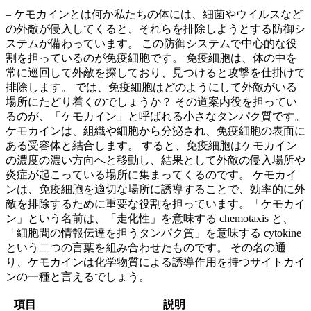
– ケモカインとは何か私たちの体には、
細菌やウイルスなど
の外敵が侵入してくると、それらを排除しようとする防御シ
ステム
が備わっています。 この防御システムで中心的な役
割を担っているのが免疫細胞です。 免疫細胞は、体の中を
常に巡回して外敵を探しており、見つけると攻撃を仕掛けて
排除します。 では、免疫細胞はどのようにして外敵がいる
場所にたどり着くのでしょうか？ その道案内役を担ってい
るのが、
「ケモカイン」と呼ばれる小さなタンパク質
です。
ケモカインは、組織や細胞から分泌され、免疫細胞の表面に
ある受容体と結合します。 すると、免疫細胞はケモカイン
の濃度の濃い方向へと移動し、結果として外敵の侵入場所や
炎症が起こっている場所に集まってくるのです。
ケモカイ
ンは、免疫細胞を適切な場所に誘導することで、効率的に外
敵を排除するために重要な役割
を担っています。「ケモカイ
ン」という名前は、「走化性」を意味する chemotaxis と、
「細胞間の情報伝達を担うタンパク質」を意味する cytokine
という二つの言葉を組み合わせたものです。 その名の通
り、ケモカインは
化学物質による誘導作用を持つサイトカイ
ンの一種
と言えるでしょう。
項目
説明