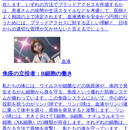
在します。いずれの方法でブラッドアクセスを作成するか
は、患者さんの状態や生活スタイルなどを考慮して、医師と
よく相談の上で決定されます。血液透析を安全かつ円滑に行
うためには、ブラッドアクセスに対する正しい理解と、日頃
からの適切な管理が欠かせないと言えるでしょう。
血液
免疫の立役者：B細胞の働き
私たちの体には、ウイルスや細菌などの病原体や、体内で発
生するがん細胞から身を守る、免疫という優れた防御システ
ムが備わっています。この免疫システムにおいて、中心的な
役割を担うのがリンパ球です。リンパ球は、血液やリンパ液
に乗って体中を巡り、異物を発見すると攻撃します。 リン
パ球には、大きく分けてT細胞、B細胞、ナチュラルキラー
細胞（NK細胞）の3種類が存在します。それぞれの細胞は、
異なる方法で異物を攻撃し、私たちの体を守っています。 T