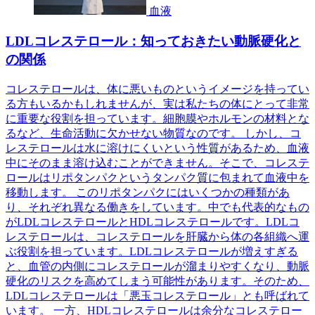
血液
LDLコレステロール：知っておきたい動脈硬化と
の関係
コレステロールは、体に悪いものというイメージを持ってい
る方もいるかもしれませんが、実は私たちの体にとって非常
に重要な役割を担っています。細胞膜やホルモンの材料とな
るなど、生命活動に欠かせない物質なのです。 しかし、コ
レステロールは水に溶けにくいという性質があるため、血液
中にそのまま溶け込むことができません。そこで、コレステ
ロールはリポタンパクというタンパク質に包まれて血液中を
移動します。 このリポタンパクにはいくつかの種類があ
り、それぞれ異なる働きをしています。中でも代表的なもの
がLDLコレステロールとHDLコレステロールです。LDLコ
レステロールは、コレステロールを肝臓から体の各組織へ運
ぶ役割を担っています。LDLコレステロールが増えすぎる
と、血管の内側にコレステロールが溜まりやすくなり、動脈
硬化のリスクを高めてしまう可能性があります。そのため、
LDLコレステロールは「悪玉コレステロール」とも呼ばれて
います。 一方、HDLコレステロールは余分なコレステロー