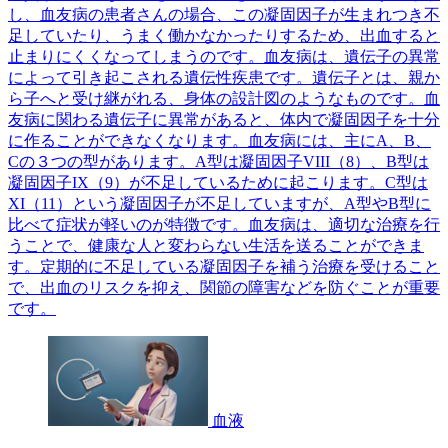
し、血友病の患者さんの場合、この凝固因子が生まれつき不
足していたり、うまく働かなかったりするため、出血すると
止まりにくくなってしまうのです。血友病は、遺伝子の異常
によって引き起こされる遺伝性疾患です。遺伝子とは、親か
ら子へと受け継がれる、身体の設計図のようなものです。血
友病に関わる遺伝子に異常があると、体内で凝固因子を十分
に作ることができなくなります。血友病には、主にA、B、
Cの３つの型があります。A型は凝固因子VIII（8）、B型は
凝固因子IX（9）が不足しているために起こります。C型は
XI（11）という凝固因子が不足していますが、A型やB型に
比べて症状が軽いのが特徴です。血友病は、適切な治療を行
うことで、健康な人と変わらない生活を送ることができま
す。定期的に不足している凝固因子を補う治療を受けること
で、出血のリスクを抑え、関節の障害などを防ぐことが重要
です。
血液