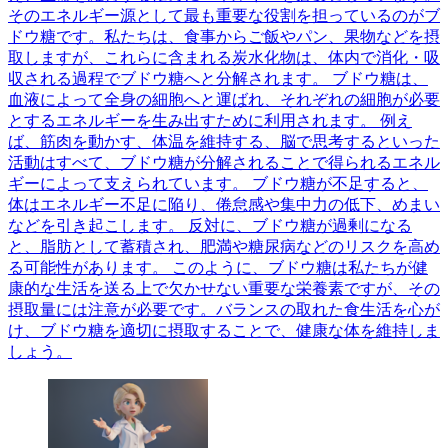
そのエネルギー源として最も重要な役割を担っているのがブ
ドウ糖です。私たちは、食事からご飯やパン、果物などを摂
取しますが、これらに含まれる炭水化物は、体内で消化・吸
収される過程でブドウ糖へと分解されます。 ブドウ糖は、
血液によって全身の細胞へと運ばれ、それぞれの細胞が必要
とするエネルギーを生み出すために利用されます。 例え
ば、筋肉を動かす、体温を維持する、脳で思考するといった
活動はすべて、ブドウ糖が分解されることで得られるエネル
ギーによって支えられています。 ブドウ糖が不足すると、
体はエネルギー不足に陥り、倦怠感や集中力の低下、めまい
などを引き起こします。 反対に、ブドウ糖が過剰になる
と、脂肪として蓄積され、肥満や糖尿病などのリスクを高め
る可能性があります。 このように、ブドウ糖は私たちが健
康的な生活を送る上で欠かせない重要な栄養素ですが、その
摂取量には注意が必要です。バランスの取れた食生活を心が
け、ブドウ糖を適切に摂取することで、健康な体を維持しま
しょう。