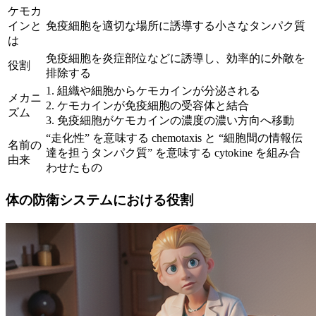
ケモカ
インと
免疫細胞を適切な場所に誘導する小さなタンパク質
は
免疫細胞を炎症部位などに誘導し、効率的に外敵を
役割
排除する
1. 組織や細胞からケモカインが分泌される
メカニ
2. ケモカインが免疫細胞の受容体と結合
ズム
3. 免疫細胞がケモカインの濃度の濃い方向へ移動
“走化性” を意味する chemotaxis と “細胞間の情報伝
名前の
達を担うタンパク質” を意味する cytokine を組み合
由来
わせたもの
体の防衛システムにおける役割