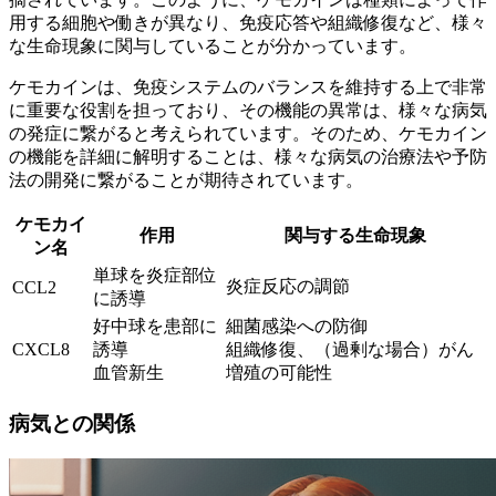
用する細胞や働きが異なり、
免疫応答や組織修復など、様々
な生命現象に関与
していることが分かっています。
ケモカインは、免疫システムのバランスを維持する上で非常
に重要な役割を担っており、その機能の異常は、様々な病気
の発症に繋がると考えられています。そのため、ケモカイン
の機能を詳細に解明することは、様々な病気の治療法や予防
法の開発に繋がることが期待されています。
ケモカイ
作用
関与する生命現象
ン名
単球を炎症部位
炎症反応の調節
CCL2
に誘導
好中球を患部に
細菌感染への防御
CXCL8
誘導
組織修復、（過剰な場合）がん
血管新生
増殖の可能性
病気との関係