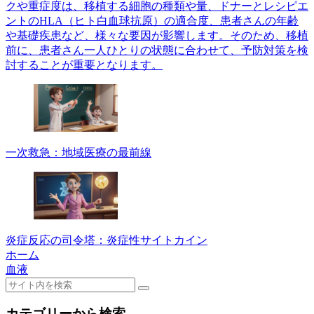
クや重症度は、移植する細胞の種類や量、ドナーとレシピエ
ントのHLA（ヒト白血球抗原）の適合度、患者さんの年齢
や基礎疾患など、様々な要因が影響します。そのため、移植
前に、患者さん一人ひとりの状態に合わせて、予防対策を検
討することが重要となります。
一次救急：地域医療の最前線
炎症反応の司令塔：炎症性サイトカイン
ホーム
血液
カテゴリーから検索