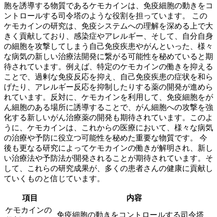
胞を誘導する物質であるケモカインは、免疫細胞の動きをコ
ントロールする司令塔のような役割を担っています。
この
ケモカインの研究は、免疫システムへの理解を深める上で大
きく貢献しており、感染症やアレルギー、そして、自分自身
の細胞を攻撃してしまう自己免疫疾患やがんといった、様々
な病気の新しい治療法開発に繋がる可能性を秘めていると期
待されています。例えば、特定のケモカインの働きを抑える
ことで、過剰な免疫反応を抑え、自己免疫疾患の症状を和ら
げたり、アレルギー反応を抑制したりする薬の開発が進めら
れています。反対に、ケモカインを利用して、免疫細胞をが
ん細胞のある場所に誘導することで、がん細胞への攻撃を強
化する新しいがん治療薬の開発も期待されています。
このよ
うに、ケモカインは、これからの医療において、様々な病気
の治療や予防に役立つ可能性を秘めた重要な物質です。
今
後も更なる研究によってケモカインの働きが解明され、新し
い治療法や予防法が開発されることが期待されています。そ
して、これらの研究成果が、多くの患者さんの健康に貢献し
ていくものと信じています。
項目
内容
ケモカインの
免疫細胞の動きをコントロールする司令塔