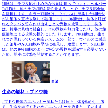
細胞は、免疫反応の中心的な役割を担っています。ヘルパー
T細胞は、他の免疫細胞を活性化することで、免疫反応全体
を指揮します。キラーT細胞は、ウイルスに感染した細胞や
がん細胞を直接攻撃して破壊します。 B細胞は、抗体と呼ば
れるタンパク質を作り出すことで異物を攻撃します。抗体
は、特定の異物と結合し、その異物を無力化したり、他の免
疫細胞による攻撃の標的にしたりします。 NK細胞は、生ま
れつき備わっている免疫システムの一部で、ウイルスに感染
した細胞やがん細胞を早期に発見し、攻撃します。NK細胞
は、他の免疫細胞のように特定の異物を認識する必要がない
ため、即座に攻撃を開始することができます。
血液
生命の燃料：ブドウ糖
- ブドウ糖体のエネルギー源私たちは日々、体を動かし、考
え、生命を維持するためにエネルギーを必要としています。