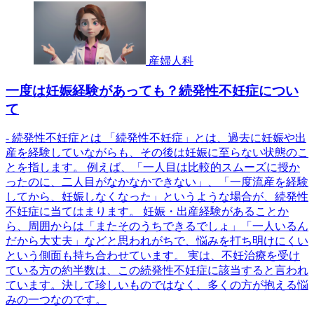
産婦人科
一度は妊娠経験があっても？続発性不妊症につい
て
- 続発性不妊症とは 「続発性不妊症」とは、過去に妊娠や出
産を経験していながらも、その後は妊娠に至らない状態のこ
とを指します。 例えば、「一人目は比較的スムーズに授か
ったのに、二人目がなかなかできない」、「一度流産を経験
してから、妊娠しなくなった」というような場合が、続発性
不妊症に当てはまります。 妊娠・出産経験があることか
ら、周囲からは「またそのうちできるでしょ」「一人いるん
だから大丈夫」などと思われがちで、悩みを打ち明けにくい
という側面も持ち合わせています。 実は、不妊治療を受け
ている方の約半数は、この続発性不妊症に該当すると言われ
ています。決して珍しいものではなく、多くの方が抱える悩
みの一つなのです。