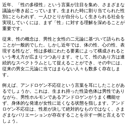
近年、「性の多様性」という言葉が注目を集め、さまざまな
議論が巻き起こっています。生まれた時に割り当てられた性
別にとらわれず、一人ひとりが自分らしく生きられる社会を
実現していくには、まず「性」に対する理解を深めることが
重要です。
従来、性の概念は、男性と女性の二元論に基づいて語られる
ことが一般的でした。しかし近年では、体の性、心の性、表
現する性など、性は多岐にわたる要素によって構成されると
いう考え方が広まりつつあります。
そして、性のあり方は連
続的なスペクトラムとして捉えることができ、その中には、
従来の男女二元論に当てはまらない人々も数多く存在しま
す。
例えば、アンドロゲン不応症という言葉を耳にしたことがあ
るでしょうか。これは、生まれ持った性染色体は男性であり
ながら、男性ホルモンであるアンドロゲンがうまく機能せ
ず、身体的な発達が女性に近くなる状態を指します。アンド
ロゲン不応症は、性差が決して絶対的なものではなく、さま
ざまなバリエーションが存在することを示す一例と言えるで
しょう。