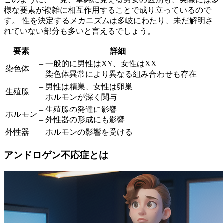
様な要素が複雑に相互作用することで成り立っているので
す。
性を決定するメカニズムは多岐にわたり、未だ解明さ
れていない部分も多い
と言えるでしょう。
要素
詳細
– 一般的に男性はXY、女性はXX
染色体
– 染色体異常により異なる組み合わせも存在
– 男性は精巣、女性は卵巣
生殖腺
– ホルモンが深く関与
– 生殖腺の発達に影響
ホルモン
– 外性器の形成にも影響
外性器
– ホルモンの影響を受ける
アンドロゲン不応症とは