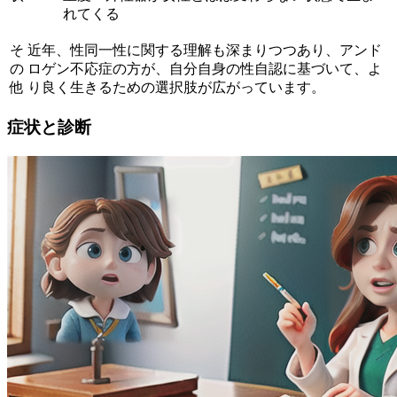
れてくる
そ
近年、性同一性に関する理解も深まりつつあり、アンド
の
ロゲン不応症の方が、自分自身の性自認に基づいて、よ
他
り良く生きるための選択肢が広がっています。
症状と診断