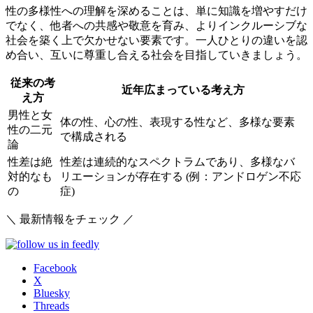
性の多様性への理解を深めることは、単に知識を増やすだけ
でなく、他者への共感や敬意を育み、よりインクルーシブな
社会を築く上で欠かせない要素です。
一人ひとりの違いを認
め合い、互いに尊重し合える社会を目指していきましょう。
従来の考
近年広まっている考え方
え方
男性と女
体の性、心の性、表現する性など、多様な要素
性の二元
で構成される
論
性差は絶
性差は連続的なスペクトラムであり、多様なバ
対的なも
リエーションが存在する (例：アンドロゲン不応
の
症)
＼ 最新情報をチェック ／
Facebook
X
Bluesky
Threads