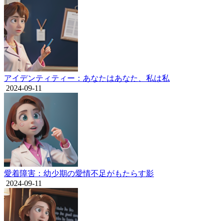
アイデンティティー：あなたはあなた、私は私
2024-09-11
愛着障害：幼少期の愛情不足がもたらす影
2024-09-11