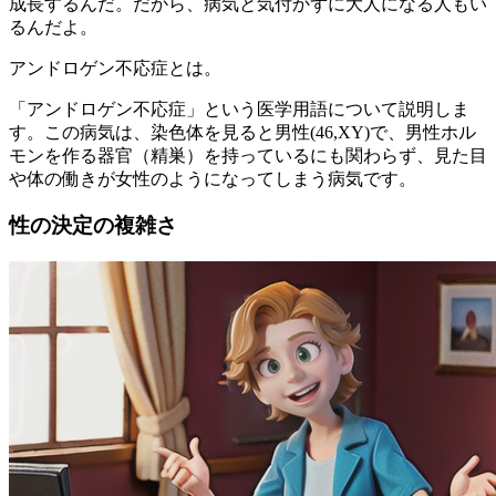
成長するんだ。だから、病気と気付かずに大人になる人もい
るんだよ。
アンドロゲン不応症とは。
「アンドロゲン不応症」という医学用語について説明しま
す。この病気は、染色体を見ると男性(46,XY)で、男性ホル
モンを作る器官（精巣）を持っているにも関わらず、見た目
や体の働きが女性のようになってしまう病気です。
性の決定の複雑さ