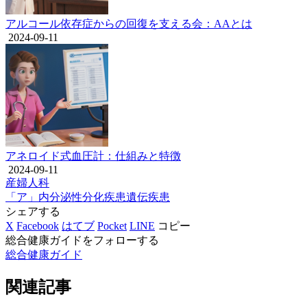
アルコール依存症からの回復を支える会：AAとは
2024-09-11
アネロイド式血圧計：仕組みと特徴
2024-09-11
産婦人科
「ア」
内分泌
性分化疾患
遺伝疾患
シェアする
X
Facebook
はてブ
Pocket
LINE
コピー
総合健康ガイドをフォローする
総合健康ガイド
関連記事