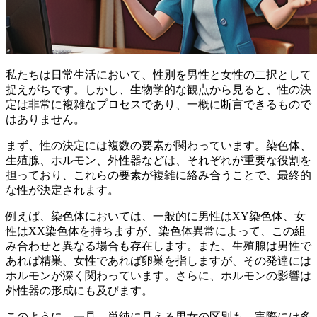
私たちは日常生活において、性別を男性と女性の二択として
捉えがちです。しかし、
生物学的な観点から見ると、性の決
定は非常に複雑なプロセス
であり、一概に断言できるもので
はありません。
まず、性の決定には複数の要素が関わっています。
染色体、
生殖腺、ホルモン、外性器
などは、それぞれが重要な役割を
担っており、これらの要素が複雑に絡み合うことで、最終的
な性が決定されます。
例えば、染色体においては、一般的に男性はXY染色体、女
性はXX染色体を持ちますが、染色体異常によって、この組
み合わせと異なる場合も存在します。また、生殖腺は男性で
あれば精巣、女性であれば卵巣を指しますが、その発達には
ホルモンが深く関わっています。さらに、ホルモンの影響は
外性器の形成にも及びます。
このように、一見、単純に見える男女の区別も、実際には多