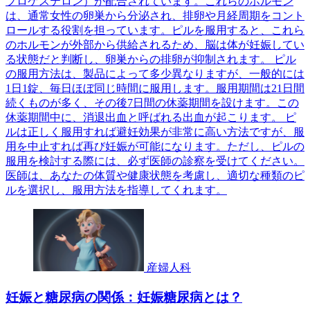
プロゲステロン）が配合されています。これらのホルモン
は、通常女性の卵巣から分泌され、排卵や月経周期をコント
ロールする役割を担っています。ピルを服用すると、これら
のホルモンが外部から供給されるため、脳は体が妊娠してい
る状態だと判断し、卵巣からの排卵が抑制されます。 ピル
の服用方法は、製品によって多少異なりますが、一般的には
1日1錠、毎日ほぼ同じ時間に服用します。服用期間は21日間
続くものが多く、その後7日間の休薬期間を設けます。この
休薬期間中に、消退出血と呼ばれる出血が起こります。 ピ
ルは正しく服用すれば避妊効果が非常に高い方法ですが、服
用を中止すれば再び妊娠が可能になります。ただし、ピルの
服用を検討する際には、必ず医師の診察を受けてください。
医師は、あなたの体質や健康状態を考慮し、適切な種類のピ
ルを選択し、服用方法を指導してくれます。
産婦人科
妊娠と糖尿病の関係：妊娠糖尿病とは？