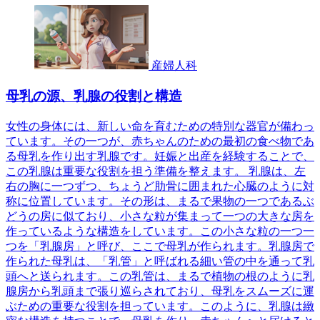
産婦人科
母乳の源、乳腺の役割と構造
女性の身体には、新しい命を育むための特別な器官が備わっ
ています。その一つが、赤ちゃんのための最初の食べ物であ
る母乳を作り出す乳腺です。妊娠と出産を経験することで、
この乳腺は重要な役割を担う準備を整えます。 乳腺は、左
右の胸に一つずつ、ちょうど肋骨に囲まれた心臓のように対
称に位置しています。その形は、まるで果物の一つであるぶ
どうの房に似ており、小さな粒が集まって一つの大きな房を
作っているような構造をしています。この小さな粒の一つ一
つを「乳腺房」と呼び、ここで母乳が作られます。乳腺房で
作られた母乳は、「乳管」と呼ばれる細い管の中を通って乳
頭へと送られます。この乳管は、まるで植物の根のように乳
腺房から乳頭まで張り巡らされており、母乳をスムーズに運
ぶための重要な役割を担っています。このように、乳腺は緻