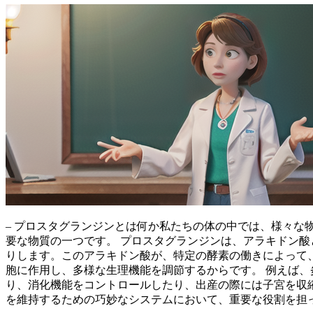
– プロスタグランジンとは何か私たちの体の中では、様々な
要な物質の一つです。 プロスタグランジンは、
アラキドン酸
りします。このアラキドン酸が、特定の酵素の働きによって
胞に作用し、多様な生理機能を調節する
からです。 例えば
り、消化機能をコントロールしたり、出産の際には子宮を収
を維持するための巧妙なシステム
において、重要な役割を担