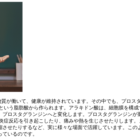
物質が働いて、健康が維持されています。その中でも、
プロス
という脂肪酸から作られます。アラキドン酸は、細胞膜を構成
、プロスタグランジンへと変化します。プロスタグランジンが
、炎症反応を引き起こしたり、痛みや熱を生じさせたりします
縮させたりするなど、実に様々な場面で活躍しています。この
っているのです。