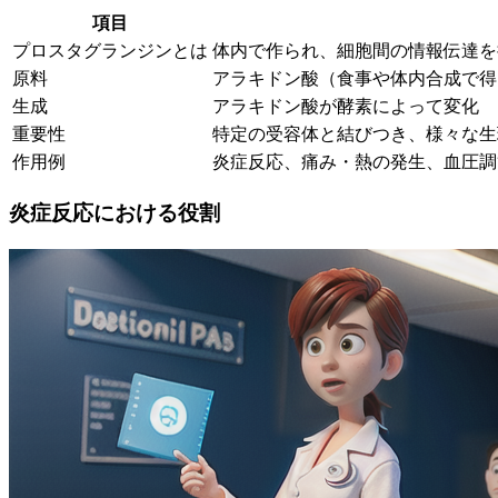
項目
プロスタグランジンとは
体内で作られ、細胞間の情報伝達を
原料
アラキドン酸（食事や体内合成で得
生成
アラキドン酸が酵素によって変化
重要性
特定の受容体と結びつき、様々な生
作用例
炎症反応、痛み・熱の発生、血圧調
炎症反応における役割