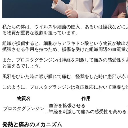
私たちの体は、ウイルスや細菌の侵入、あるいは怪我などに
る物質が重要な役割を担っています。
組織が損傷すると、細胞からアラキドン酸という物質が放出
拡張させる作用
を持つため、損傷を受けた組織周辺の血流量
また、プロスタグランジンは
神経を刺激して痛みの感受性を
と言えるでしょう。
風邪をひいた時に喉が腫れて痛む、怪我をした時に患部が赤
このように、プロスタグランジンは炎症反応において重要な
物質名
作用
– 血管を拡張させる
プロスタグランジン
– 神経を刺激して痛みの感受性を高める
発熱と痛みのメカニズム