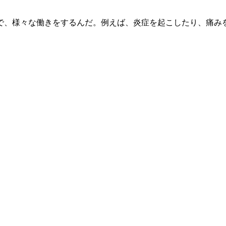
で、様々な働きをするんだ。例えば、炎症を起こしたり、痛み