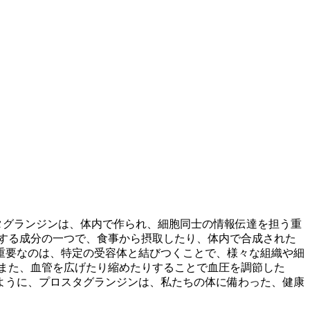
タグランジン
は、体内で作られ、細胞同士の情報伝達を担う重
する成分の一つで、食事から摂取したり、体内で合成された
重要なのは、
特定の受容体と結びつくことで、様々な組織や細
。また、血管を広げたり縮めたりすることで血圧を調節した
ように、プロスタグランジンは、私たちの体に備わった、
健康