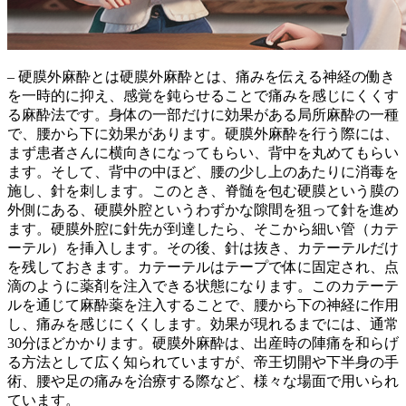
– 硬膜外麻酔とは硬膜外麻酔とは、
痛みを伝える神経の働き
を一時的に抑え、感覚を鈍らせることで痛みを感じにくくす
る麻酔法
です。身体の一部だけに効果がある局所麻酔の一種
で、腰から下に効果があります。硬膜外麻酔を行う際には、
まず患者さんに横向きになってもらい、背中を丸めてもらい
ます。そして、背中の中ほど、腰の少し上のあたりに消毒を
施し、針を刺します。このとき、
脊髄を包む硬膜という膜の
外側にある、硬膜外腔というわずかな隙間
を狙って針を進め
ます。硬膜外腔に針先が到達したら、そこから細い管（カテ
ーテル）を挿入します。その後、針は抜き、カテーテルだけ
を残しておきます。カテーテルはテープで体に固定され、点
滴のように薬剤を注入できる状態になります。このカテーテ
ルを通じて麻酔薬を注入することで、腰から下の神経に作用
し、痛みを感じにくくします。効果が現れるまでには、通常
30分ほどかかります。硬膜外麻酔は、
出産時の陣痛を和らげ
る方法
として広く知られていますが、
帝王切開や下半身の手
術、腰や足の痛みを治療する際
など、様々な場面で用いられ
ています。