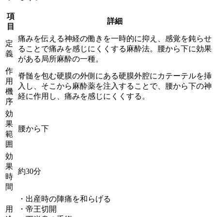
項
詳細
目
痛みを伝える神経の働きを一時的に抑え、感覚を鈍らせ
定
ることで痛みを感じにくくする麻酔法。腰から下に効果
義
がある局所麻酔の一種。
作
脊髄を包む硬膜の外側にある硬膜外腔にカテーテルを挿
用
入し、そこから麻酔薬を注入することで、腰から下の神
機
経に作用し、痛みを感じにくくする。
序
効
果
腰から下
範
囲
効
果
約30分
時
間
・出産時の陣痛を和らげる
用
・帝王切開