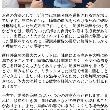
お産の方法として、近年では無痛分娩を選択される方が増え
ています。無痛分娩とは、陣痛の痛みを和らげるために硬膜
外麻酔を用いた分娩方法です。しかし、硬膜外麻酔を受ける
かどうかは、最終的には妊婦さん自身が決断する必要があり
ます。出産という大きなイベントを前に、
ご自身の希望に合
った選択をするために、硬膜外麻酔の長所と短所をしっかり
と理解することが重要
です。
硬膜外麻酔の最大のメリットは、陣痛による痛みを大幅に軽
減できることです。陣痛の痛みは非常に強く、不安や恐怖を
感じる妊婦さんも少なくありません。硬膜外麻酔を用いるこ
とで、痛みを和らげ、リラックスした状態で出産に臨むこと
ができます。また、体力を温存できるため、分娩時間が短縮
される、体力の消耗による疲労を軽減できるといった利点も
あります。
一方で、硬膜外麻酔にはいくつかの注意点も存在します。ま
れに、頭痛や吐き気、血圧の低下などの副作用が現れること
があります。また、麻酔の影響でいきみにくくなる場合があ