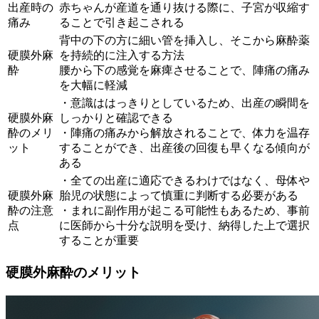
出産時の
赤ちゃんが産道を通り抜ける際に、子宮が収縮す
痛み
ることで引き起こされる
背中の下の方に細い管を挿入し、そこから麻酔薬
硬膜外麻
を持続的に注入する方法
酔
腰から下の感覚を麻痺させることで、陣痛の痛み
を大幅に軽減
・意識ははっきりとしているため、出産の瞬間を
硬膜外麻
しっかりと確認できる
酔のメリ
・陣痛の痛みから解放されることで、体力を温存
ット
することができ、出産後の回復も早くなる傾向が
ある
・全ての出産に適応できるわけではなく、母体や
硬膜外麻
胎児の状態によって慎重に判断する必要がある
酔の注意
・まれに副作用が起こる可能性もあるため、事前
点
に医師から十分な説明を受け、納得した上で選択
することが重要
硬膜外麻酔のメリット