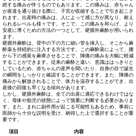
絶する痛みが伴うものでもあります。この痛みは、
赤ちゃん
が産道を通り抜ける際に、子宮が収縮することで引き起こさ
れます
。出産時の痛みは、人によって感じ方が異なり、耐え
られるレベルも様々です。そこで、この痛みを和らげ、より
安産に導くための方法の一つとして、硬膜外麻酔が用いられ
ます。
硬膜外麻酔は、背中の下の方に細い管を挿入し、そこから麻
酔薬を持続的に注入する方法です。この麻酔薬によって、
腰
から下の感覚を麻痺させることで、陣痛の痛みを大幅に軽減
することができます
。従来の麻酔と違い、意識ははっきりと
しているため、赤ちゃんの産声を聞いたり、自身の目で誕生
の瞬間をしっかりと確認することができます。また、陣痛の
痛みから解放されることで、体力を温存することができ、出
産後の回復も早くなる傾向があります。
しかし、硬膜外麻酔は、
全ての出産に適応できるわけではな
く、母体や胎児の状態によって慎重に判断する必要がありま
す
。また、まれに副作用が起こる可能性もあるため、事前に
医師から十分な説明を受け、納得した上で選択することが重
要です。
項目
内容