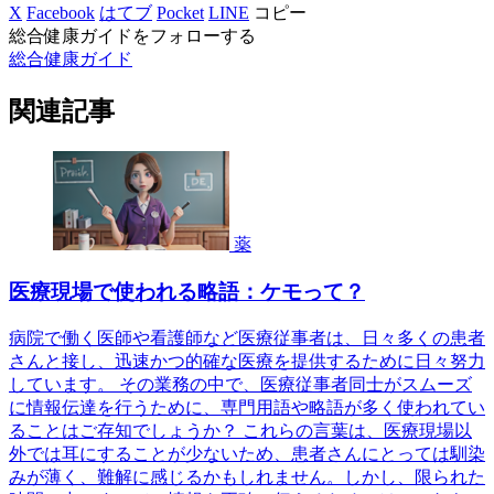
X
Facebook
はてブ
Pocket
LINE
コピー
総合健康ガイドをフォローする
総合健康ガイド
関連記事
薬
医療現場で使われる略語：ケモって？
病院で働く医師や看護師など医療従事者は、日々多くの患者
さんと接し、迅速かつ的確な医療を提供するために日々努力
しています。 その業務の中で、医療従事者同士がスムーズ
に情報伝達を行うために、専門用語や略語が多く使われてい
ることはご存知でしょうか？ これらの言葉は、医療現場以
外では耳にすることが少ないため、患者さんにとっては馴染
みが薄く、難解に感じるかもしれません。しかし、限られた