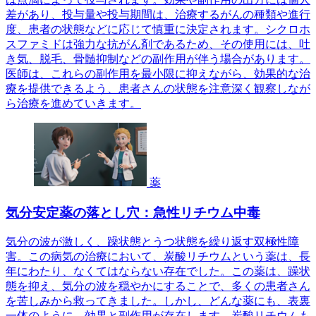
差があり、投与量や投与期間は、治療するがんの種類や進行
度、患者の状態などに応じて慎重に決定されます。シクロホ
スファミドは強力な抗がん剤であるため、その使用には、吐
き気、脱毛、骨髄抑制などの副作用が伴う場合があります。
医師は、これらの副作用を最小限に抑えながら、効果的な治
療を提供できるよう、患者さんの状態を注意深く観察しなが
ら治療を進めていきます。
薬
気分安定薬の落とし穴：急性リチウム中毒
気分の波が激しく、躁状態とうつ状態を繰り返す双極性障
害。この病気の治療において、炭酸リチウムという薬は、長
年にわたり、なくてはならない存在でした。この薬は、躁状
態を抑え、気分の波を穏やかにすることで、多くの患者さん
を苦しみから救ってきました。しかし、どんな薬にも、表裏
一体のように、効果と副作用が存在します。炭酸リチウムも