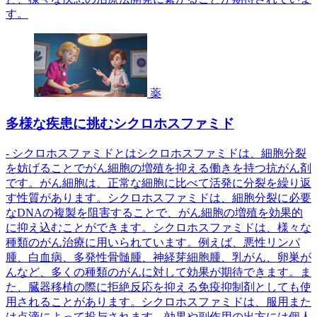
す。
薬
多様な疾患に挑むシクロホスファミド
- シクロホスファミドとはシクロホスファミドは、細胞分裂
を妨げることでがん細胞の増殖を抑える働きを持つ抗がん剤
です。がん細胞は、正常な細胞に比べて活発に分裂を繰り返
す性質があります。シクロホスファミドは、細胞分裂に必要
なDNAの複製を阻害することで、がん細胞の増殖を効果的
に抑え込むことができます。シクロホスファミドは、様々な
種類のがん治療に用いられています。例えば、悪性リンパ
腫、白血病、多発性骨髄腫、神経芽細胞腫、乳がん、卵巣が
んなど、多くの種類のがんに対して効果が期待できます。ま
た、臓器移植の際に拒絶反応を抑える免疫抑制剤としても使
用されることがあります。シクロホスファミドは、服用また
は点滴によって投与されます。効果や副作用の出方には個人