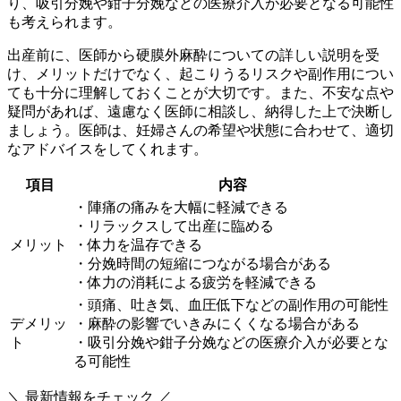
り、吸引分娩や鉗子分娩などの医療介入が必要となる可能性
も考えられます。
出産前に、医師から硬膜外麻酔についての詳しい説明を受
け、メリットだけでなく、起こりうるリスクや副作用につい
ても十分に理解しておくことが大切です。また、不安な点や
疑問があれば、遠慮なく医師に相談し、納得した上で決断し
ましょう。医師は、妊婦さんの希望や状態に合わせて、適切
なアドバイスをしてくれます。
項目
内容
・陣痛の痛みを大幅に軽減できる
・リラックスして出産に臨める
メリット
・体力を温存できる
・分娩時間の短縮につながる場合がある
・体力の消耗による疲労を軽減できる
・頭痛、吐き気、血圧低下などの副作用の可能性
デメリッ
・麻酔の影響でいきみにくくなる場合がある
ト
・吸引分娩や鉗子分娩などの医療介入が必要とな
る可能性
＼ 最新情報をチェック ／