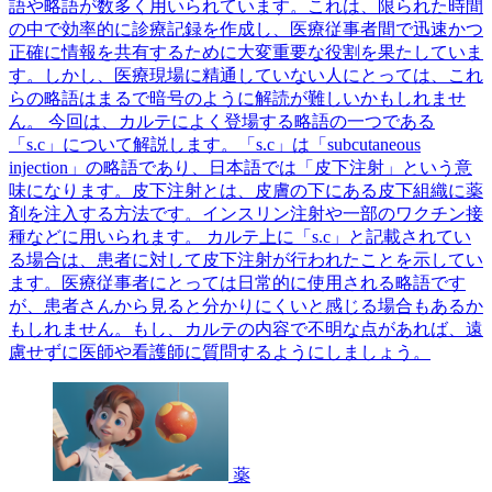
語や略語が数多く用いられています。これは、限られた時間
の中で効率的に診療記録を作成し、医療従事者間で迅速かつ
正確に情報を共有するために大変重要な役割を果たしていま
す。しかし、医療現場に精通していない人にとっては、これ
らの略語はまるで暗号のように解読が難しいかもしれませ
ん。 今回は、カルテによく登場する略語の一つである
「s.c」について解説します。「s.c」は「subcutaneous
injection」の略語であり、日本語では「皮下注射」という意
味になります。皮下注射とは、皮膚の下にある皮下組織に薬
剤を注入する方法です。インスリン注射や一部のワクチン接
種などに用いられます。 カルテ上に「s.c」と記載されてい
る場合は、患者に対して皮下注射が行われたことを示してい
ます。医療従事者にとっては日常的に使用される略語です
が、患者さんから見ると分かりにくいと感じる場合もあるか
もしれません。もし、カルテの内容で不明な点があれば、遠
慮せずに医師や看護師に質問するようにしましょう。
薬