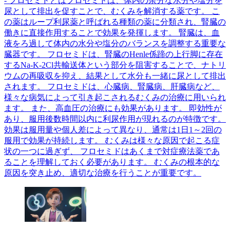
- フロセミドとはフロセミドは、体内の余分な水分や塩分を
尿として排出を促すことで、むくみを解消する薬です。 こ
の薬はループ利尿薬と呼ばれる種類の薬に分類され、腎臓の
働きに直接作用することで効果を発揮します。 腎臓は、血
液をろ過して体内の水分や塩分のバランスを調整する重要な
臓器です。 フロセミドは、腎臓のHenle係蹄の上行脚に存在
するNa-K-2Cl共輸送体という部分を阻害することで、ナトリ
ウムの再吸収を抑え、結果として水分も一緒に尿として排出
されます。 フロセミドは、心臓病、腎臓病、肝臓病など、
様々な病気によって引き起こされるむくみの治療に用いられ
ます。 また、高血圧の治療にも効果があります。 即効性が
あり、服用後数時間以内に利尿作用が現れるのが特徴です。
効果は服用量や個人差によって異なり、通常は1日1～2回の
服用で効果が持続します。 むくみは様々な原因で起こる症
状の一つに過ぎず、 フロセミドはあくまで対症療法薬であ
ることを理解しておく必要があります。 むくみの根本的な
原因を突き止め、適切な治療を行うことが重要です。