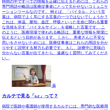
時間の中ですべての情報を正確に伝えるためには、これらの
専門用語や略語は医療従事者にとって欠かせないコミュニケ
ーションツールなのです。 例えば、「バイタル」という言
葉は、病院でよく耳にする言葉の一つではないでしょうか？
これは、体温、脈拍、血圧、呼吸といった生命に関わる重要
な兆候を示す「バイタルサイン」を省略した言葉です。 こ
のように、医療現場で使われる略語は、重要な情報を簡潔に
伝えるという目的があります。 しかし、患者さんに不安な
思いをさせないためには、医療従事者はこれらの用語を分か
りやすく説明する努力も必要です。 もし、診療中に意味の
分からない言葉が出てきたら、遠慮なく質問してみてくださ
い。
薬
カルテで見る「s.c」って？
病院で医師や看護師が使用するカルテには、専門的な医療用