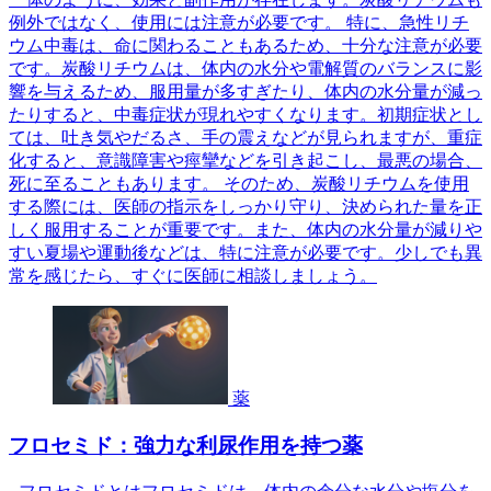
例外ではなく、使用には注意が必要です。 特に、急性リチ
ウム中毒は、命に関わることもあるため、十分な注意が必要
です。炭酸リチウムは、体内の水分や電解質のバランスに影
響を与えるため、服用量が多すぎたり、体内の水分量が減っ
たりすると、中毒症状が現れやすくなります。初期症状とし
ては、吐き気やだるさ、手の震えなどが見られますが、重症
化すると、意識障害や痙攣などを引き起こし、最悪の場合、
死に至ることもあります。 そのため、炭酸リチウムを使用
する際には、医師の指示をしっかり守り、決められた量を正
しく服用することが重要です。また、体内の水分量が減りや
すい夏場や運動後などは、特に注意が必要です。少しでも異
常を感じたら、すぐに医師に相談しましょう。
薬
フロセミド：強力な利尿作用を持つ薬