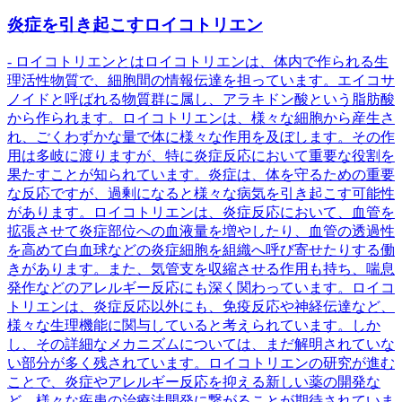
炎症を引き起こすロイコトリエン
- ロイコトリエンとはロイコトリエンは、体内で作られる生
理活性物質で、細胞間の情報伝達を担っています。エイコサ
ノイドと呼ばれる物質群に属し、アラキドン酸という脂肪酸
から作られます。ロイコトリエンは、様々な細胞から産生さ
れ、ごくわずかな量で体に様々な作用を及ぼします。その作
用は多岐に渡りますが、特に炎症反応において重要な役割を
果たすことが知られています。炎症は、体を守るための重要
な反応ですが、過剰になると様々な病気を引き起こす可能性
があります。ロイコトリエンは、炎症反応において、血管を
拡張させて炎症部位への血液量を増やしたり、血管の透過性
を高めて白血球などの炎症細胞を組織へ呼び寄せたりする働
きがあります。また、気管支を収縮させる作用も持ち、喘息
発作などのアレルギー反応にも深く関わっています。ロイコ
トリエンは、炎症反応以外にも、免疫反応や神経伝達など、
様々な生理機能に関与していると考えられています。しか
し、その詳細なメカニズムについては、まだ解明されていな
い部分が多く残されています。ロイコトリエンの研究が進む
ことで、炎症やアレルギー反応を抑える新しい薬の開発な
ど、様々な疾患の治療法開発に繋がることが期待されていま