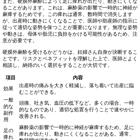
また、硬膜外麻酔によって足に痺れが出たり、動きにくくな
ることがあります。これは、麻酔薬の影響で一時的に神経が
麻痺するためです。この痺れは通常、数時間で消失します
が、出産時に動きにくくなることで、医師や助産師の指示に
従って適切な姿勢を保つことが重要になります。無理な姿勢
や動きは、母体や胎児に負担をかける可能性があるため、注
意が必要です。
硬膜外麻酔を受けるかどうかは、妊婦さん自身が決断するこ
とです。リスクとベネフィットを理解した上で、医師とよく
相談し、納得のいく選択をすることが大切です。
項目
内容
出産時の痛みを大きく軽減し、落ち着いて出産に臨
効果
むことができる。
一般
頭痛、吐き気、血圧の低下など。多くの場合、一時
的な
的なものであり、適切な処置を行うことで速やかに
副作
改善される。
用
麻酔薬の影響で一時的に神経が麻痺するため、足に
足の
痺れが出たり、動きにくくなることがある。通常、
痺れ