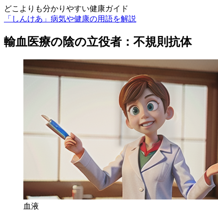
どこよりも分かりやすい健康ガイド
「しんけあ」病気や健康の用語を解説
輸血医療の陰の立役者：不規則抗体
血液