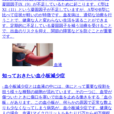
凝固因子IX（9）が不足しているために起こります。C型は
XI（11）という凝固因子が不足していますが、A型やB型に
比べて症状が軽いのが特徴です。血友病は、適切な治療を行
うことで、健康な人と変わらない生活を送ることができま
す。定期的に不足している凝固因子を補う治療を受けること
で、出血のリスクを抑え、関節の障害などを防ぐことが重要
です。
血液
知っておきたい血小板減少症
- 血小板減少症とは血液の中には、体にとって重要な役割を
担う様々な種類の細胞が流れています。その一つに、血管が
傷ついたときに傷口を塞いで出血を止める働きをする「血小
板」があります。この血小板が、何らかの原因で正常な数よ
りも少なくなってしまう病気が、血小板減少症です。健康な
人の場合、血液1マイクロリットルあたり15万から40万個程