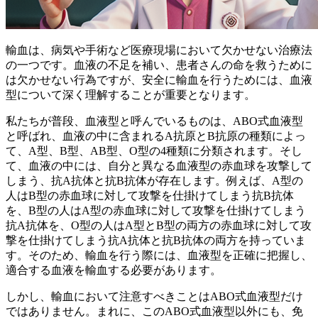
輸血は、病気や手術など医療現場において欠かせない治療法
の一つです。血液の不足を補い、患者さんの命を救うために
は欠かせない行為ですが、安全に輸血を行うためには、血液
型について深く理解することが重要となります。
私たちが普段、血液型と呼んでいるものは、ABO式血液型
と呼ばれ、血液の中に含まれるA抗原とB抗原の種類によっ
て、A型、B型、AB型、O型の4種類に分類されます。そし
て、血液の中には、自分と異なる血液型の赤血球を攻撃して
しまう、抗A抗体と抗B抗体が存在します。例えば、A型の
人はB型の赤血球に対して攻撃を仕掛けてしまう抗B抗体
を、B型の人はA型の赤血球に対して攻撃を仕掛けてしまう
抗A抗体を、O型の人はA型とB型の両方の赤血球に対して攻
撃を仕掛けてしまう抗A抗体と抗B抗体の両方を持っていま
す。そのため、輸血を行う際には、血液型を正確に把握し、
適合する血液を輸血する必要があります。
しかし、輸血において注意すべきことはABO式血液型だけ
ではありません。
まれに、このABO式血液型以外にも、免