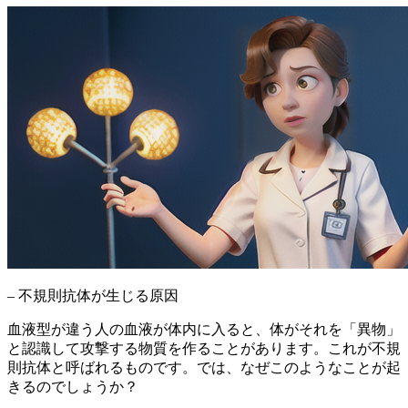
– 不規則抗体が生じる原因
血液型が違う人の血液が体内に入ると、体がそれを「異物」
と認識して攻撃する物質を作ることがあります。これが不規
則抗体と呼ばれるものです。
では、なぜこのようなことが起
きるのでしょうか？