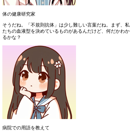
体の健康研究家
そうだね。「不規則抗体」は少し難しい言葉だね。まず、私
たちの血液型を決めているものがあるんだけど、何だかわか
るかな？
病院での用語を教えて