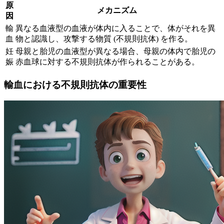
原
メカニズム
因
輸
異なる血液型の血液が体内に入ることで、体がそれを異
血
物と認識し、攻撃する物質 (不規則抗体) を作る。
妊
母親と胎児の血液型が異なる場合、母親の体内で胎児の
娠
赤血球に対する不規則抗体が作られることがある。
輸血における不規則抗体の重要性