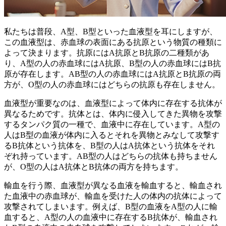
私たちは普段、A型、B型といった血液型を耳にしますが、
この血液型は、
赤血球の表面にある抗原という物質の種類に
よって決まります。
抗原にはA抗原とB抗原の二種類があ
り、A型の人の赤血球にはA抗原、B型の人の赤血球にはB抗
原が存在します。AB型の人の赤血球にはA抗原とB抗原の両
方が、O型の人の赤血球にはどちらの抗原も存在しません。
血液型が重要なのは、
血液型によって体内に存在する抗体が
異なるため
です。抗体とは、体内に侵入してきた異物を攻撃
するタンパク質の一種で、血液中に存在しています。A型の
人はB型の血液が体内に入るとそれを異物とみなして攻撃す
るB抗体という抗体を、B型の人はA抗体という抗体をそれ
ぞれ持っています。AB型の人はどちらの抗体も持ちません
が、O型の人はA抗体とB抗体の両方を持ちます。
輸血を行う際、
血液型が異なる血液を輸血すると、輸血され
た血液中の赤血球が、輸血を受けた人の体内の抗体によって
攻撃されてしまいます。
例えば、B型の血液をA型の人に輸
血すると、A型の人の血液中に存在するB抗体が、輸血され