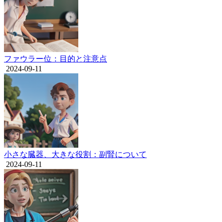
ファウラー位：目的と注意点
2024-09-11
小さな臓器、大きな役割：副腎について
2024-09-11