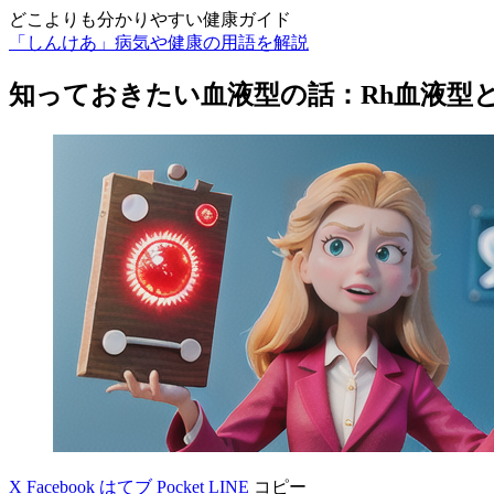
どこよりも分かりやすい健康ガイド
「しんけあ」病気や健康の用語を解説
知っておきたい血液型の話：Rh血液型
X
Facebook
はてブ
Pocket
LINE
コピー