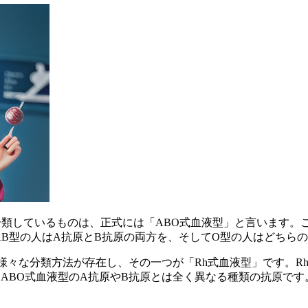
分類しているものは、正式には「ABO式血液型」と言います
AB型の人はA抗原とB抗原の両方を、そしてO型の人はどちら
様々な分類方法が存在し、その一つが「Rh式血液型」です。R
、ABO式血液型のA抗原やB抗原とは全く異なる種類の抗原
です