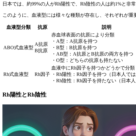
日本では、
約99%の人がRh陽性
で、Rh陰性の人は約1%と非
このように、血液型には様々な種類が存在し、それぞれが重
血液型分類
抗原
説明
赤血球表面の抗原により分類
・A型：A抗原を持つ
A抗原
ABO式血液型
・B型：B抗原を持つ
B抗原
・AB型：A抗原とB抗原の両方を持つ
・O型：どちらの抗原も持たない
血液中にRh因子を持つかどうかで分類
Rh式血液型
Rh因子
・Rh陽性：Rh因子を持つ（日本人では
・Rh陰性：Rh因子を持たない（日本人
Rh陽性とRh陰性