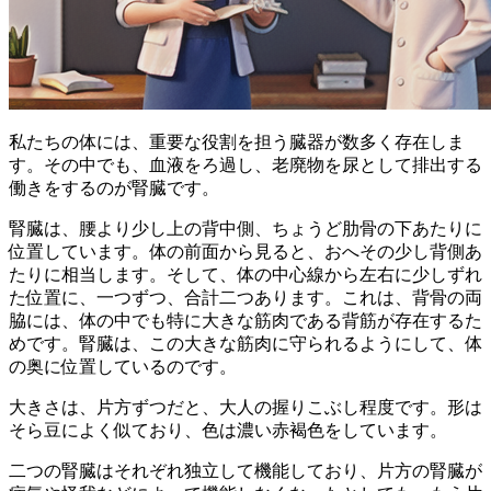
私たちの体には、重要な役割を担う臓器が数多く存在しま
す。その中でも、
血液をろ過し、老廃物を尿として排出する
働き
をするのが腎臓です。
腎臓は、
腰より少し上の背中側、ちょうど肋骨の下あたりに
位置
しています。体の前面から見ると、おへその少し背側あ
たりに相当します。そして、
体の中心線から左右に少しずれ
た位置に、一つずつ、合計二つ
あります。これは、背骨の両
脇には、体の中でも特に大きな筋肉である背筋が存在するた
めです。腎臓は、この大きな筋肉に守られるようにして、体
の奥に位置しているのです。
大きさは、
片方ずつだと、大人の握りこぶし程度
です。形は
そら豆によく似て
おり、色は濃い赤褐色をしています。
二つの腎臓はそれぞれ独立して機能しており、片方の腎臓が