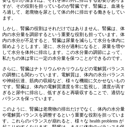
要なものが溜まれば、それを体の外に排出する必要がありま
すが、その役割を担っているのが腎臓です。腎臓は、
血液を
ろ過して、老廃物を尿として体の外に排出する働き
をしてい
ます。
しかし、腎臓の役割はそれだけではありません。腎臓は、
体
内の水分量を調節する
という重要な役割も担っています。体
内の水分が不足すると、腎臓は尿量を減らして水分を体内に
留めようとします。逆に、水分が過剰になると、尿量を増や
して水分を体外に排出します。この水分量の調節によって、
私たちの体は常に一定の水分量を保つことができるのです。
さらに、腎臓は
ナトリウムやカリウムなどの電解質バランス
の調整
にも関わっています。電解質は、体内の水分バランス
や神経伝達、筋肉の収縮など、様々な機能に欠かせないもの
です。腎臓は、体内の電解質濃度を常に監視し、濃度が高す
ぎると尿中に排出し、低すぎると再吸収することで、適切な
バランスを保っています。
このように、腎臓は老廃物の排出だけでなく、体内の水分量
や電解質バランスを調整するという重要な役割を担っていま
す。これらのバランスが崩れると、様々な health problems が
起こりやすくなります。腎臓は、まさに
体内のバランスを保