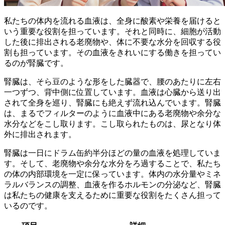
私たちの体内を流れる血液は、全身に酸素や栄養を届けると
いう重要な役割を担っています。それと同時に、細胞が活動
した後に排出される老廃物や、体に不要な水分を回収する役
割も担っています。その血液をきれいにする働きを担ってい
るのが
腎臓
です。
腎臓は、そら豆のような形をした臓器で、腰のあたりに左右
一つずつ、背中側に位置しています。血液は心臓から送り出
されて全身を巡り、腎臓にも絶えず流れ込んでいます。腎臓
は、まるでフィルターのように血液中にある老廃物や余分な
水分などをこし取ります。こし取られたものは、尿となり体
外に排出されます。
腎臓は一日にドラム缶約半分ほどの量の血液を処理していま
す。そして、
老廃物や余分な水分をろ過する
ことで、私たち
の体の内部環境を一定に保っています。体内の水分量やミネ
ラルバランスの調整、血液を作るホルモンの分泌など、腎臓
は私たちの健康を支えるために重要な役割をたくさん担って
いるのです。