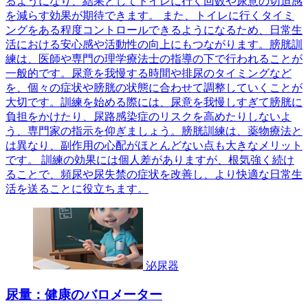
るようになり、結果としてトイレに行く回数や尿意の切迫感
を減らす効果が期待できます。 また、トイレに行くタイミ
ングをある程度コントロールできるようになるため、日常生
活における安心感や活動性の向上にもつながります。膀胱訓
練は、医師や専門の理学療法士の指導の下で行われることが
一般的です。尿意を我慢する時間や排尿のタイミングなど
を、個々の症状や膀胱の状態に合わせて調整していくことが
大切です。訓練を始める際には、尿意を我慢しすぎて膀胱に
負担をかけたり、尿路感染症のリスクを高めたりしないよ
う、専門家の指示を仰ぎましょう。膀胱訓練は、薬物療法と
は異なり、副作用の心配がほとんどない点も大きなメリット
です。 訓練の効果には個人差がありますが、根気強く続け
ることで、頻尿や尿失禁の症状を改善し、より快適な日常生
活を送ることに役立ちます。
泌尿器
尿量：健康のバロメーター