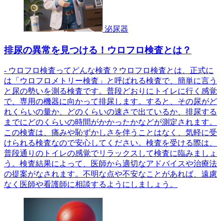
泌尿器
排尿の異常を見つける！ウロフロ検査とは？
- ウロフロ検査ってどんな検査？ウロフロ検査とは、正式に
は「ウロフロメトリー検査」と呼ばれる検査で、簡単に言う
と尿の勢いを測る検査です。普段どおりにトイレに行く感覚
で、専用の機器に向かって排尿します。すると、その尿がど
れくらいの量か、どのくらいの速さで出ているか、排尿する
までにどのくらいの時間がかかったかなどが測定されます。
この検査は、痛みや恥ずかしさを伴うことはなく、気軽に受
けられる検査なので安心してください。検査を受ける際は、
普段通りのトイレの感覚でリラックスして検査に臨みましょ
う。検査結果によって、医師から適切なアドバイスや治療法
の提案がなされます。不明な点や不安なことがあれば、遠慮
なく医師や看護師に相談するようにしましょう。