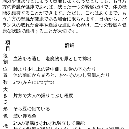
病気や怪我などによって機能しなくなったとしても、もう片
方の腎臓が健康であれば、
残った一つの腎臓だけで、体の機
能を維持
することができます。ただし、これはあくまで、も
う片方の腎臓が健康である場合に限られます。日頃から、バ
ランスの取れた食事や適度な運動を心がけ、二つの腎臓を健
康な状態で維持することが大切です。
項
詳細
目
役
血液をろ過し、老廃物を尿として排出
割
位
腰より少し上の背中側、肋骨の下あたり
置
体の前面から見ると、おへその少し背側あたり
数
2つ (左右に1つずつ)
大
き
片方で大人の握りこぶし程度
さ
形
そら豆に似ている
色
濃い赤褐色
2つの腎臓はそれぞれ独立して機能
機