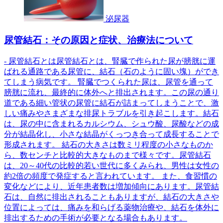
泌尿器
尿管結石：その原因と症状、治療法について
- 尿管結石とは尿管結石とは、腎臓で作られた尿が膀胱に運
ばれる通路である尿管に、結石（石のように固い塊）ができ
てしまう病気です。 腎臓でつくられた尿は、尿管を通って
膀胱に流れ、最終的に体外へと排出されます。この尿の通り
道である細い管状の尿管に結石が詰まってしまうことで、激
しい痛みやさまざまな排尿トラブルを引き起こします。結石
は、尿の中に含まれるカルシウム、シュウ酸、尿酸などの成
分が結晶化し、小さな結晶がくっつき合って成長することで
形成されます。 結石の大きさは数ミリ程度の小さなものか
ら、数センチと比較的大きなものまで様々です。尿管結石
は、20～40代の比較的若い世代に多くみられ、男性は女性の
約2倍の頻度で発症すると言われています。 また、食習慣の
変化などにより、近年患者数は増加傾向にあります。尿管結
石は、自然に排出されることもありますが、結石の大きさや
位置によっては、痛みを和らげる薬物治療や、結石を体外に
排出するための手術が必要となる場合もあります。