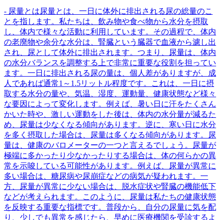
- 尿量とは尿量とは、一日に体外に排出される尿の総量のこ
とを指します。私たちは、飲み物や食べ物から水分を摂取
し、体内で様々な活動に利用しています。その過程で、体内
の老廃物や余分な水分は、腎臓という臓器で血液から濾し出
され、尿として体外に排出されます。つまり、尿量は、体内
の水分バランスを調整する上で非常に重要な役割を担ってい
ます。一日に排出される尿の量は、個人差がありますが、成
人であれば通常1～1.5リットル程度です。これは、一日に摂
取する水分の量や、気温、湿度、運動量、健康状態など様々
な要因によって変化します。例えば、暑い日に汗をたくさん
かいた時や、激しい運動をした後は、体内の水分量が減るた
め、尿量は少なくなる傾向があります。逆に、寒い日に水分
を多く摂取した場合は、尿量は多くなる傾向があります。尿
量は、健康のバロメーターの一つと言えるでしょう。尿量が
極端に多かったり少なかったりする場合は、体の何らかの異
常を示唆している可能性があります。例えば、尿量が異常に
多い場合は、糖尿病や尿崩症などの病気が疑われます。一
方、尿量が異常に少ない場合は、脱水症状や腎臓の機能低下
などが考えられます。このように、尿量は私たちの健康状態
を反映する重要な指標です。普段から、自分の尿量に気を配
り、少しでも異常を感じたら、早めに医療機関を受診するよ