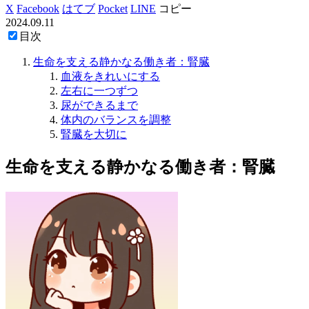
X
Facebook
はてブ
Pocket
LINE
コピー
2024.09.11
目次
生命を支える静かなる働き者：腎臓
血液をきれいにする
左右に一つずつ
尿ができるまで
体内のバランスを調整
腎臓を大切に
生命を支える静かなる働き者：腎臓