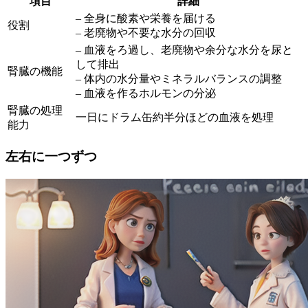
項目
詳細
– 全身に酸素や栄養を届ける
役割
– 老廃物や不要な水分の回収
– 血液をろ過し、老廃物や余分な水分を尿と
して排出
腎臓の機能
– 体内の水分量やミネラルバランスの調整
– 血液を作るホルモンの分泌
腎臓の処理
一日にドラム缶約半分ほどの血液を処理
能力
左右に一つずつ