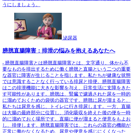
うにしましょう。
泌尿器
膀胱直腸障害：排泄の悩みを抱えるあなたへ
- 膀胱直腸障害とは膀胱直腸障害とは、文字通り、体から不
要なものを排出するために働く膀胱と直腸という二つの重要
な器官に障害が生じることを指します。私たちが健康な状態
では意識することなく行っている排尿と排便。膀胱直腸障害
はこの排泄機能に大きな影響を与え、日常生活に支障をきた
す可能性があります。膀胱は、腎臓で濾過された尿を一時的
に溜めておくための袋状の器官です。膀胱に尿が溜まると、
私たちは尿意を感じ、トイレに行き排尿します。一方、直腸
は大腸の最終部分に位置し、消化吸収を終えた後の便を一時
的に溜めておく場所です。直腸に便が溜まると便意をもよお
し、排便します。膀胱直腸障害では、これらの器官の機能が
正常に働かなくなるため、尿意や便意を感じにくくなった