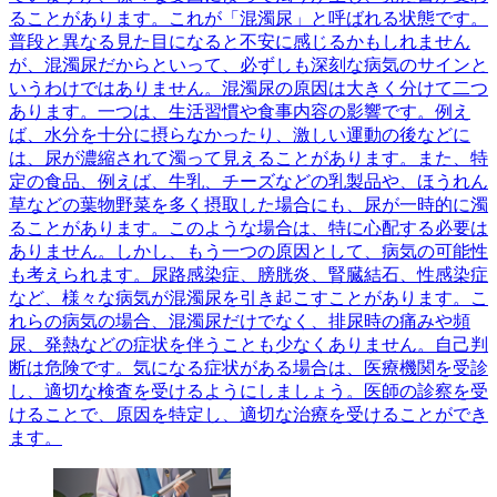
ることがあります。これが「混濁尿」と呼ばれる状態です。
普段と異なる見た目になると不安に感じるかもしれません
が、混濁尿だからといって、必ずしも深刻な病気のサインと
いうわけではありません。混濁尿の原因は大きく分けて二つ
あります。一つは、生活習慣や食事内容の影響です。例え
ば、水分を十分に摂らなかったり、激しい運動の後などに
は、尿が濃縮されて濁って見えることがあります。また、特
定の食品、例えば、牛乳、チーズなどの乳製品や、ほうれん
草などの葉物野菜を多く摂取した場合にも、尿が一時的に濁
ることがあります。このような場合は、特に心配する必要は
ありません。しかし、もう一つの原因として、病気の可能性
も考えられます。尿路感染症、膀胱炎、腎臓結石、性感染症
など、様々な病気が混濁尿を引き起こすことがあります。こ
れらの病気の場合、混濁尿だけでなく、排尿時の痛みや頻
尿、発熱などの症状を伴うことも少なくありません。自己判
断は危険です。気になる症状がある場合は、医療機関を受診
し、適切な検査を受けるようにしましょう。医師の診察を受
けることで、原因を特定し、適切な治療を受けることができ
ます。