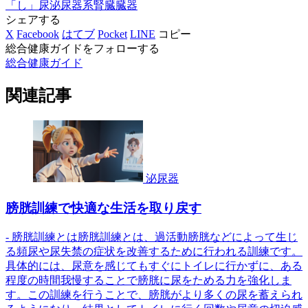
「し」
尿
泌尿器系
腎臓
臓器
シェアする
X
Facebook
はてブ
Pocket
LINE
コピー
総合健康ガイドをフォローする
総合健康ガイド
関連記事
泌尿器
膀胱訓練で快適な生活を取り戻す
- 膀胱訓練とは膀胱訓練とは、過活動膀胱などによって生じ
る頻尿や尿失禁の症状を改善するために行われる訓練です。
具体的には、尿意を感じてもすぐにトイレに行かずに、ある
程度の時間我慢することで膀胱に尿をためる力を強化しま
す。この訓練を行うことで、膀胱がより多くの尿を蓄えられ