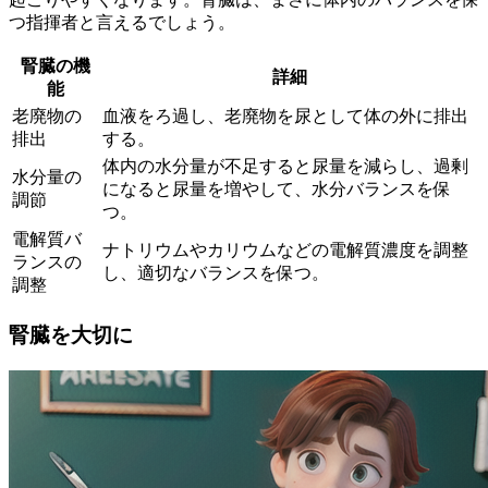
つ指揮者
と言えるでしょう。
腎臓の機
詳細
能
老廃物の
血液をろ過し、老廃物を尿として体の外に排出
排出
する。
体内の水分量が不足すると尿量を減らし、過剰
水分量の
になると尿量を増やして、水分バランスを保
調節
つ。
電解質バ
ナトリウムやカリウムなどの電解質濃度を調整
ランスの
し、適切なバランスを保つ。
調整
腎臓を大切に