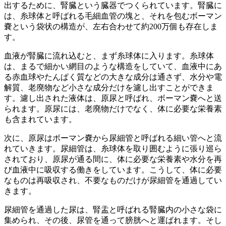
出するために、腎臓という臓器でつくられています。腎臓に
は、
糸球体
と呼ばれる毛細血管の塊と、それを包む
ボーマン
嚢
という袋状の構造が、左右合わせて約200万個も存在しま
す。
血液が腎臓に流れ込むと、まず糸球体に入ります。糸球体
は、まるで細かい網目のような構造をしていて、血液中にあ
る赤血球やたんぱく質などの大きな成分は通さず、水分や電
解質、老廃物など小さな成分だけを濾し出すことができま
す。濾し出された液体は、原尿と呼ばれ、ボーマン嚢へと送
られます。原尿には、老廃物だけでなく、体に必要な栄養素
も含まれています。
次に、原尿はボーマン嚢から
尿細管
と呼ばれる細い管へと流
れていきます。尿細管は、糸球体を取り囲むように張り巡ら
されており、原尿が通る間に、体に必要な栄養素や水分を再
び血液中に吸収する働きをしています。こうして、体に必要
なものは再吸収され、不要なものだけが尿細管を通過してい
きます。
尿細管を通過した尿は、腎盂と呼ばれる腎臓内の小さな袋に
集められ、その後、尿管を通って膀胱へと運ばれます。そし