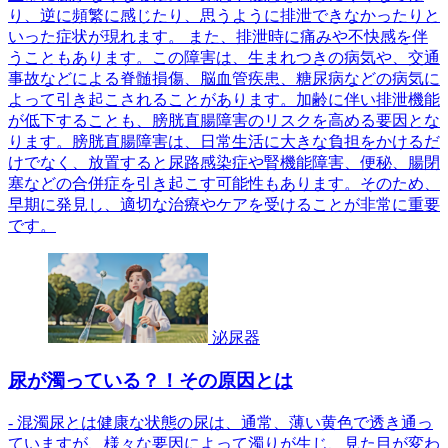
り、逆に頻繁に感じたり、思うように排泄できなかったりと
いった症状が現れます。 また、排泄時に痛みや不快感を伴
うこともあります。この障害は、生まれつきの病気や、交通
事故などによる脊髄損傷、脳血管疾患、糖尿病などの病気に
よって引き起こされることがあります。加齢に伴い排泄機能
が低下することも、膀胱直腸障害のリスクを高める要因とな
ります。膀胱直腸障害は、日常生活に大きな負担をかけるだ
けでなく、放置すると尿路感染症や腎機能障害、便秘、腸閉
塞などの合併症を引き起こす可能性もあります。そのため、
早期に発見し、適切な治療やケアを受けることが非常に重要
です。
泌尿器
尿が濁っている？！その原因とは
- 混濁尿とは健康な状態の尿は、通常、薄い黄色で透き通っ
ていますが、様々な要因によって濁りが生じ、見た目が変わ