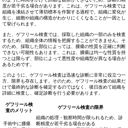
度が若干劣る場合があります。これは、
ゲフリール検査では
組織を凍結させて薄切標本を作製する過程で、組織に変化が
生じ、細胞や組織の構造がわかりにくくなる
ことが一因とし
て挙げられます。
また、ゲフリール検査では、採取した組織の一部のみを検査
するため、組織全体の情報を把握することができません。そ
のため、採取した部位によっては、腫瘍の性質を正確に判断
できない可能性もあります。これは、
腫瘍は均一な性質を持
つとは限らず、部位によって悪性度や組織型が異なる
場合が
あるためです。
このように、ゲフリール検査は迅速な診断に非常に役立つ一
方、限界も存在します。そのため、ゲフリール検査の結果だ
けで最終的な診断を確定するのではなく、後日改めて組織を
詳細に検査し、確定診断を行う必要があります。
ゲフリール検
ゲフリール検査の限界
査のメリット
組織の処理・観察時間が限られるため、診
手術中に腫瘍
断精度が若干劣る場合がある