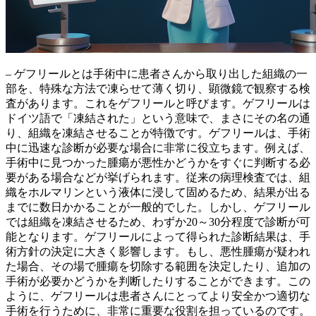
– ゲフリールとは手術中に患者さんから取り出した組織の一
部を、特殊な方法で凍らせて薄く切り、顕微鏡で観察する検
査があります。これをゲフリールと呼びます。ゲフリールは
ドイツ語で「凍結された」という意味で、まさにその名の通
り、組織を凍結させることが特徴です。
ゲフリールは、手術
中に迅速な診断が必要な場合に非常に役立ちます。
例えば、
手術中に見つかった腫瘍が悪性かどうかをすぐに判断する必
要がある場合などが挙げられます。従来の病理検査では、組
織をホルマリンという液体に浸して固めるため、結果が出る
までに数日かかることが一般的でした。しかし、ゲフリール
では組織を凍結させるため、
わずか20～30分程度で診断が可
能
となります。ゲフリールによって得られた診断結果は、手
術方針の決定に大きく影響します。もし、悪性腫瘍が疑われ
た場合、その場で腫瘍を切除する範囲を決定したり、追加の
手術が必要かどうかを判断したりすることができます。この
ように、ゲフリールは患者さんにとってより安全かつ適切な
手術を行うために、非常に重要な役割を担っているのです。