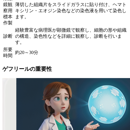
鏡観
薄切した組織片をスライドガラスに貼り付け、ヘマト
察用
キシリン・エオジン染色などの染色液を用いて染色し
標本
ます。
作製
経験豊富な病理医が顕微鏡で観察し、細胞の形や組織
診断
の構造、染色性などを詳細に観察し、診断を行いま
す。
所要
約20～30分
時間
ゲフリールの重要性