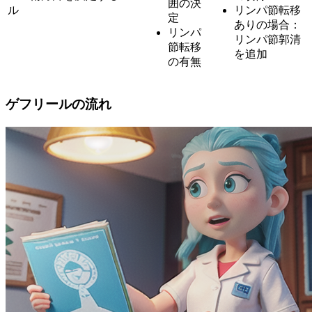
囲の決
ル
リンパ節転移
定
ありの場合：
リンパ
リンパ節郭清
節転移
を追加
の有無
ゲフリールの流れ