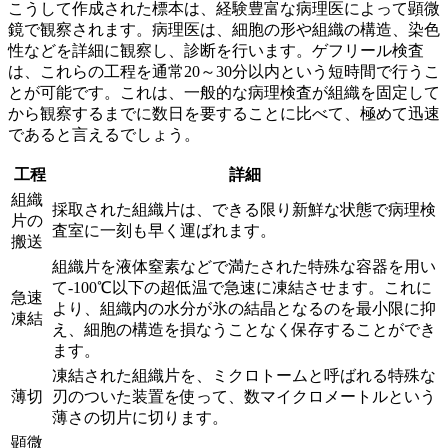
こうして作成された標本は、
経験豊富な病理医によって顕微
鏡で観察
されます。病理医は、細胞の形や組織の構造、染色
性などを詳細に観察し、診断を行います。ゲフリール検査
は、これらの工程を
通常20～30分以内
という短時間で行うこ
とが可能です。これは、一般的な病理検査が組織を固定して
から観察するまでに数日を要することに比べて、極めて迅速
であると言えるでしょう。
工程
詳細
組織
採取された組織片は、できる限り新鮮な状態で病理検
片の
査室に一刻も早く運ばれます。
搬送
組織片を液体窒素などで満たされた特殊な容器を用い
て-100℃以下の超低温で急速に凍結させます。これに
急速
より、組織内の水分が氷の結晶となるのを最小限に抑
凍結
え、細胞の構造を損なうことなく保存することができ
ます。
凍結された組織片を、ミクロトームと呼ばれる特殊な
薄切
刃のついた装置を使って、数マイクロメートルという
薄さの切片に切ります。
顕微