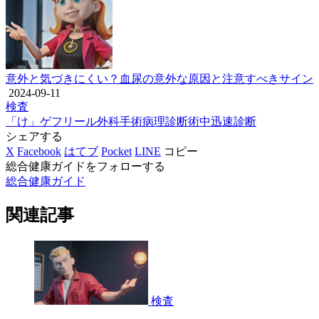
意外と気づきにくい？血尿の意外な原因と注意すべきサイン
2024-09-11
検査
「け」
ゲフリール
外科
手術
病理診断
術中迅速診断
シェアする
X
Facebook
はてブ
Pocket
LINE
コピー
総合健康ガイドをフォローする
総合健康ガイド
関連記事
検査