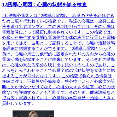
12誘導心電図：心臓の状態を診る検査
- 12誘導心電図とは 12誘導心電図は、心臓の状態を評価する
ために広く行われている検査です。私達の心臓は、全身に血
液を送り出すポンプとしての役割を担っており、その活動は
電気信号によって緻密に制御されています。この検査では、
心臓から発生する微弱な電気信号を体の表面に設置した電極
を用いて捉え、波形として記録することで、心臓の活動状態
を詳細に把握することができます。 12誘導心電図という名
前は、心臓の周囲に仮想的に設定された12の方向から心臓の
電気活動を記録することに由来しています。それぞれの誘導
は、心臓の異なる部分を映し出す鏡のようなものであり、こ
れらを組み合わせることで心臓全体の活動状態を立体的に把
握することが可能となります。 この検査で得られる情報は
多岐に渡り、不整脈や心筋梗塞、狭心症といった心臓病の診
断に欠かせないだけでなく、心臓の大きさや位置、心筋の状
態などを評価することも可能です。そのため、健康診断など
でも広く実施されており、心臓病の早期発見・治療に大きく
貢献しています。