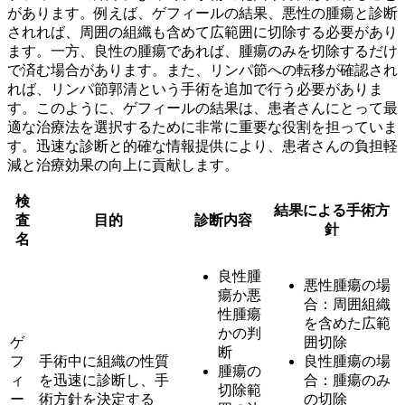
があります。例えば、ゲフィールの結果、悪性の腫瘍と診断
されれば、周囲の組織も含めて広範囲に切除する必要があり
ます。一方、良性の腫瘍であれば、腫瘍のみを切除するだけ
で済む場合があります。また、リンパ節への転移が確認され
れば、リンパ節郭清という手術を追加で行う必要がありま
す。このように、
ゲフィールの結果は、患者さんにとって最
適な治療法を選択するために非常に重要な役割
を担っていま
す。迅速な診断と的確な情報提供により、患者さんの負担軽
減と治療効果の向上に貢献します。
検
結果による手術方
査
目的
診断内容
針
名
良性腫
悪性腫瘍の場
瘍か悪
合：周囲組織
性腫瘍
を含めた広範
かの判
ゲ
囲切除
断
フ
手術中に組織の性質
良性腫瘍の場
腫瘍の
ィ
を迅速に診断し、手
合：腫瘍のみ
切除範
ー
術方針を決定する
の切除