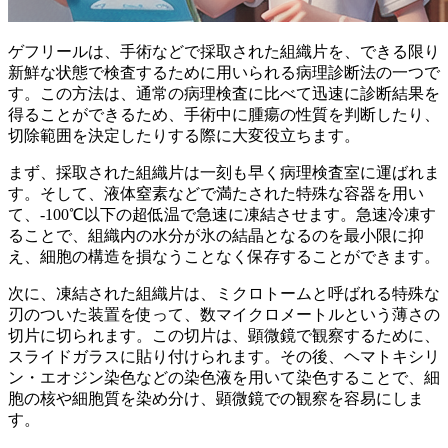
ゲフリールは、手術などで採取された組織片を、
できる限り
新鮮な状態で
検査するために用いられる病理診断法の一つで
す。この方法は、通常の病理検査に比べて迅速に診断結果を
得ることができるため、手術中に腫瘍の性質を判断したり、
切除範囲を決定したりする際に大変役立ちます。
まず、採取された組織片は一刻も早く病理検査室に運ばれま
す。そして、液体窒素などで満たされた特殊な容器を用い
て、
-100℃以下の超低温で急速に凍結
させます。急速冷凍す
ることで、組織内の水分が氷の結晶となるのを最小限に抑
え、細胞の構造を損なうことなく保存することができます。
次に、凍結された組織片は、ミクロトームと呼ばれる特殊な
刃のついた装置を使って、
数マイクロメートルという薄さの
切片
に切られます。この切片は、顕微鏡で観察するために、
スライドガラスに貼り付けられます。その後、ヘマトキシリ
ン・エオジン染色などの染色液を用いて染色することで、細
胞の核や細胞質を染め分け、顕微鏡での観察を容易にしま
す。