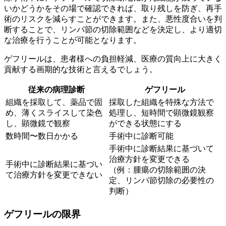
いかどうかをその場で確認できれば、取り残しを防ぎ、再手
術のリスクを減らすことができます。また、悪性度合いを判
断することで、リンパ節の切除範囲などを決定し、より適切
な治療を行うことが可能となります。
ゲフリールは、患者様への負担軽減、医療の質向上に大きく
貢献する画期的な技術と言えるでしょう。
従来の病理診断
ゲフリール
組織を採取して、薬品で固
採取した組織を特殊な方法で
め、薄くスライスして染色
処理し、短時間で顕微鏡観察
し、顕微鏡で観察
ができる状態にする
数時間〜数日かかる
手術中に診断可能
手術中に診断結果に基づいて
治療方針を変更できる
手術中に診断結果に基づい
（例：腫瘍の切除範囲の決
て治療方針を変更できない
定、リンパ節切除の必要性の
判断）
ゲフリールの限界