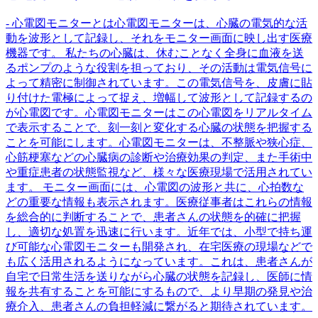
- 心電図モニターとは心電図モニターは、心臓の電気的な活
動を波形として記録し、それをモニター画面に映し出す医療
機器です。 私たちの心臓は、休むことなく全身に血液を送
るポンプのような役割を担っており、その活動は電気信号に
よって精密に制御されています。この電気信号を、皮膚に貼
り付けた電極によって捉え、増幅して波形として記録するの
が心電図です。心電図モニターはこの心電図をリアルタイム
で表示することで、刻一刻と変化する心臓の状態を把握する
ことを可能にします。心電図モニターは、不整脈や狭心症、
心筋梗塞などの心臓病の診断や治療効果の判定、また手術中
や重症患者の状態監視など、様々な医療現場で活用されてい
ます。 モニター画面には、心電図の波形と共に、心拍数な
どの重要な情報も表示されます。医療従事者はこれらの情報
を総合的に判断することで、患者さんの状態を的確に把握
し、適切な処置を迅速に行います。近年では、小型で持ち運
び可能な心電図モニターも開発され、在宅医療の現場などで
も広く活用されるようになっています。これは、患者さんが
自宅で日常生活を送りながら心臓の状態を記録し、医師に情
報を共有することを可能にするもので、より早期の発見や治
療介入、患者さんの負担軽減に繋がると期待されています。