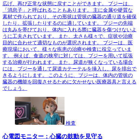
広げ、再び正常な状態に戻すことができます。 ブジーは、
「消息子」と呼ばれることもあります。 主に金属や硬質な
素材で作られており、その形状は管状の臓器の通り道を確保
したり、拡張したりするのに適しています。 ブジーの先端
は丸みを帯びており、体内に入れる際に臓器を傷つけないよ
うに工夫されています。 また、太さも様々で、症状や治療
目的に合わせて適切なものが選択されます。 ブジーは、医
療現場において、様々な疾患の治療や検査に役立っていま
す。 例えば、食道の狭窄に対しては、ブジーを用いて拡張
する治療が行われます。 また、尿道が狭くなっている場合
には、ブジーを通して尿道カテーテルを挿入し、尿を排出で
きるようにします。 このように、ブジーは、体内の管状の
臓器の機能を回復させるために欠かせない医療器具と言える
でしょう。
検査
心電図モニター：心臓の鼓動を見守る