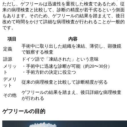
ただし、ゲフリールは迅速性を重視した検査であるため、従
来の病理検査と比較して、診断の精度が若干劣る
という側面
もあります。そのため、ゲフリールの結果を踏まえて、後日
改めて時間をかけて詳細な病理検査が行われることが一般的
です。
項目
内容
手術中に取り出した組織を凍結、薄切し、顕微鏡
定義
で観察する検査
語源
ドイツ語で「凍結された」という意味
メリッ
・手術中に迅速な診断が可能（約20〜30分）
ト
・手術方針の決定に役立つ
デメリ
従来の病理検査と比較して診断精度が劣る
ット
ゲフリールの結果を踏まえ、後日詳細な病理検査
その他
が行われる
ゲフリールの目的