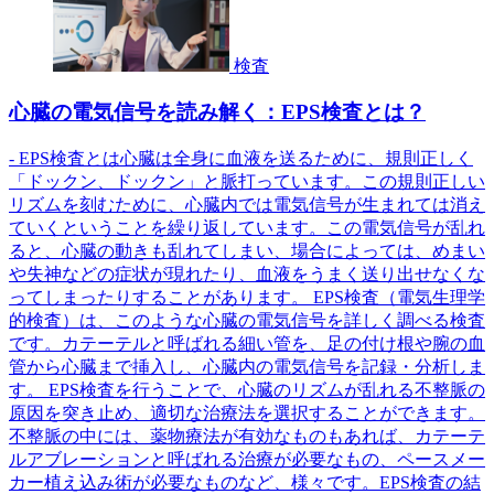
検査
心臓の電気信号を読み解く：EPS検査とは？
- EPS検査とは心臓は全身に血液を送るために、規則正しく
「ドックン、ドックン」と脈打っています。この規則正しい
リズムを刻むために、心臓内では電気信号が生まれては消え
ていくということを繰り返しています。この電気信号が乱れ
ると、心臓の動きも乱れてしまい、場合によっては、めまい
や失神などの症状が現れたり、血液をうまく送り出せなくな
ってしまったりすることがあります。 EPS検査（電気生理学
的検査）は、このような心臓の電気信号を詳しく調べる検査
です。カテーテルと呼ばれる細い管を、足の付け根や腕の血
管から心臓まで挿入し、心臓内の電気信号を記録・分析しま
す。 EPS検査を行うことで、心臓のリズムが乱れる不整脈の
原因を突き止め、適切な治療法を選択することができます。
不整脈の中には、薬物療法が有効なものもあれば、カテーテ
ルアブレーションと呼ばれる治療が必要なもの、ペースメー
カー植え込み術が必要なものなど、様々です。EPS検査の結