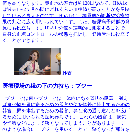
値も高くなります。赤血球の寿命は約120日なので、HbA1c
は過去1～2ヶ月の間にどれくらい血糖値が高かったかを反映
していると言えるのです。HbA1cは、糖尿病の診断や治療効
果の判定に広く用いられています。また、糖尿病予備群の発
見にも役立ちます。HbA1cの値を定期的に測定することで、
自身の血糖コントロールの状態を把握し、健康管理に役立て
ることができます。
検査
医療現場の縁の下の力持ち：ブジー
- ブジーとは何かブジーとは、体内にある管状の臓器、例え
ば食べ物を胃に送るための器官や便を体外に排出するための
器官、尿を排出するための器官、鼻と涙の通り道などを広げ
るために用いられる医療器具です。 これらの器官は、病気
や怪我などによって狭くなってしまうことがあります。 こ
のような場合に、ブジーを用いることで、狭くなった部分を