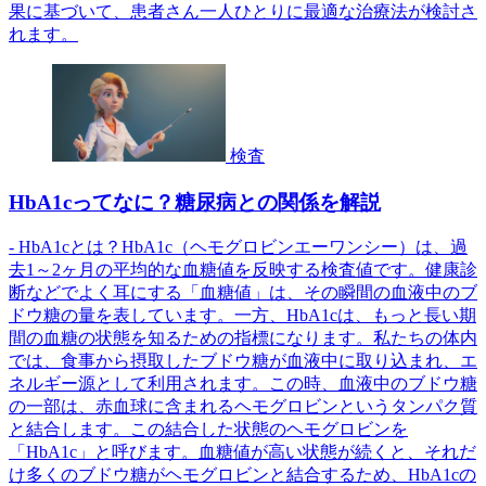
果に基づいて、患者さん一人ひとりに最適な治療法が検討さ
れます。
検査
HbA1cってなに？糖尿病との関係を解説
- HbA1cとは？HbA1c（ヘモグロビンエーワンシー）は、過
去1～2ヶ月の平均的な血糖値を反映する検査値です。健康診
断などでよく耳にする「血糖値」は、その瞬間の血液中のブ
ドウ糖の量を表しています。一方、HbA1cは、もっと長い期
間の血糖の状態を知るための指標になります。私たちの体内
では、食事から摂取したブドウ糖が血液中に取り込まれ、エ
ネルギー源として利用されます。この時、血液中のブドウ糖
の一部は、赤血球に含まれるヘモグロビンというタンパク質
と結合します。この結合した状態のヘモグロビンを
「HbA1c」と呼びます。血糖値が高い状態が続くと、それだ
け多くのブドウ糖がヘモグロビンと結合するため、HbA1cの