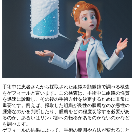
手術中に患者さんから採取された組織を顕微鏡で調べる検査
をゲフィールと言います。この検査は、手術中に組織の性質
を迅速に診断し、その後の手術方針を決定するために非常に
重要です。例えば、
採取した組織が良性の腫瘍なのか悪性の
腫瘍なのかを判断したり、腫瘍をどの程度切除する必要があ
るのか、あるいはリンパ節への転移があるのかないのか
など
を調べます。
ゲフィールの結果によって、手術の範囲や方法が変わること