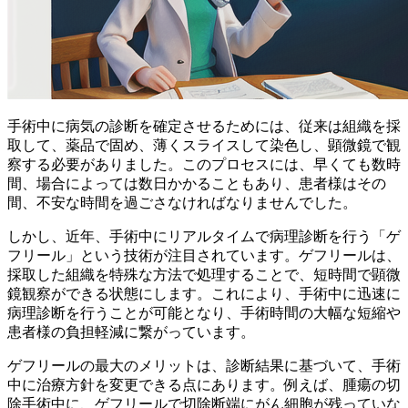
手術中に病気の診断を確定させるためには、従来は組織を採
取して、薬品で固め、薄くスライスして染色し、顕微鏡で観
察する必要がありました。このプロセスには、早くても数時
間、場合によっては数日かかることもあり、患者様はその
間、不安な時間を過ごさなければなりませんでした。
しかし、近年、手術中にリアルタイムで病理診断を行う「ゲ
フリール」という技術が注目されています。
ゲフリールは、
採取した組織を特殊な方法で処理することで、短時間で顕微
鏡観察ができる状態にします。これにより、手術中に迅速に
病理診断を行うことが可能となり、手術時間の大幅な短縮や
患者様の負担軽減に繋がっています。
ゲフリールの最大のメリットは、診断結果に基づいて、手術
中に治療方針を変更できる点にあります。
例えば、腫瘍の切
除手術中に、ゲフリールで切除断端にがん細胞が残っていな