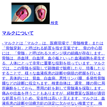
検査
マルクについて
- マルクとは「マルク」は、医療現場で「骨髄検査」または
「骨髄穿刺」と呼ばれる処置を指す言葉です。 骨の中心部
には、「骨髄」と呼ばれるスポンジ状の組織が存在します。
骨髄は、赤血球、白血球、血小板といった血液細胞を産生す
る、人体にとって非常に重要な役割を担っています。マルク
では、この骨髄を採取して顕微鏡で観察したり、培養したり
することで、様々な血液疾患の診断や病状の把握を行いま
す。具体的には、貧血、白血病、悪性リンパ腫、多発性骨髄
腫などの診断に役立ちます。検査自体は、通常、腰の骨に局
所麻酔をしてから、専用の針を刺して骨髄液を採取します。
痛みや出血を伴うこともありますが、経験豊富な医師が適切
な処置を行うため、安全性は高いと言えます。マルクは、血
液疾患の診断や治療方針の決定に欠かせない検査です。 検