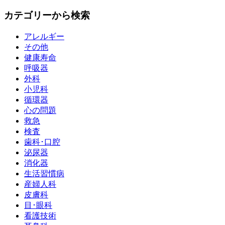
カテゴリーから検索
アレルギー
その他
健康寿命
呼吸器
外科
小児科
循環器
心の問題
救急
検査
歯科･口腔
泌尿器
消化器
生活習慣病
産婦人科
皮膚科
目･眼科
看護技術