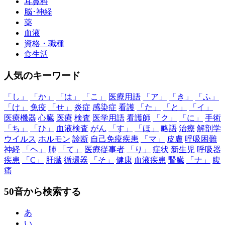
耳鼻科
脳･神経
薬
血液
資格・職種
食生活
人気のキーワード
「し」
「か」
「は」
「こ」
医療用語
「ア」
「き」
「ふ」
「け」
免疫
「せ」
炎症
感染症
看護
「た」
「と」
「イ」
医療機器
心臓
医療
検査
医学用語
看護師
「ク」
「に」
手術
「ち」
「ひ」
血液検査
がん
「す」
「ほ」
略語
治療
解剖学
ウイルス
ホルモン
診断
自己免疫疾患
「マ」
皮膚
呼吸困難
神経
「ヘ」
肺
「て」
医療従事者
「り」
症状
新生児
呼吸器
疾患
「C」
肝臓
循環器
「そ」
健康
血液疾患
腎臓
「ナ」
腹
痛
50音から検索する
あ
い