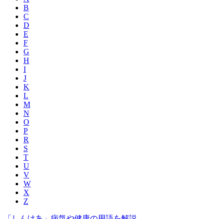
B
C
D
E
F
G
H
I
J
K
L
M
N
O
P
R
S
T
U
V
W
X
Z
「しんけあ」病気や健康の用語を解説