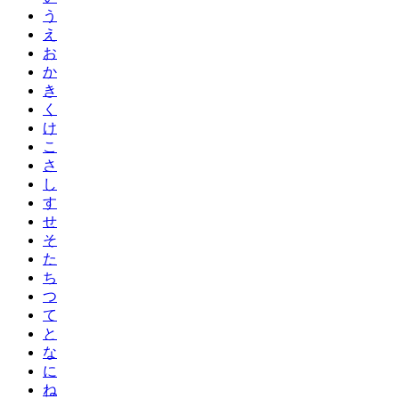
う
え
お
か
き
く
け
こ
さ
し
す
せ
そ
た
ち
つ
て
と
な
に
ね