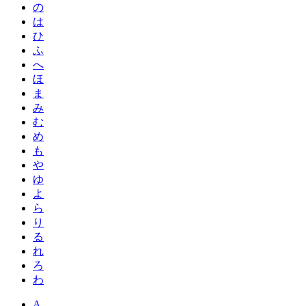
の
は
ひ
ふ
へ
ほ
ま
み
む
め
も
や
ゆ
よ
ら
り
る
れ
ろ
わ
A