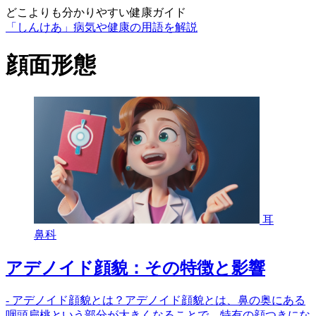
どこよりも分かりやすい健康ガイド
「しんけあ」病気や健康の用語を解説
顔面形態
耳
鼻科
アデノイド顔貌：その特徴と影響
- アデノイド顔貌とは？アデノイド顔貌とは、鼻の奥にある
咽頭扁桃という部分が大きくなることで、特有の顔つきにな