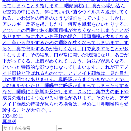
ってしまうことを指します。 咽頭扁桃は、鼻から吸い込ん
だ空気の中にある、体に悪いばい菌やウイルスを退治してく
れる、いわば体の門番のような役割をしています。しかし、
アレルギー反応を起こしたり、何度も風邪をひいたりするこ
とで、この門番である咽頭扁桃が大きくなってしまうことが
あります。特に小さいお子様の場合、咽頭扁桃が大きくなる
と、鼻から息をするための通路が狭くなってしまいます。す
ると、鼻で息をするのが苦しくなり、口で息をすることが多
くなります。その結果、口が常に開いた状態になり、あごが
下がってくる、上唇がめくれてしまう、歯並びが悪くなる、
といった特徴的な顔つきになってしまいます。これがアデノ
イド顔貌と呼ばれるものです。アデノイド顔貌は、見た目だ
けの問題ではありません。鼻呼吸がうまくできないことで、
いびきをかいたり、睡眠中に呼吸が止まってしまったりする
など、睡眠にも影響を及ぼします。さらに、集中力の低下や
成長の遅れにもつながる可能性があります。そのため、アデ
ノイド顔貌の特徴が見られる場合は、早めに耳鼻咽喉科を受
診することが大切です。
2024.09.11
耳鼻科