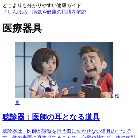
どこよりも分かりやすい健康ガイド
「しんけあ」病気や健康の用語を解説
医療器具
検
査
聴診器：医師の耳となる道具
聴診器は、医師が診察を行う際に欠かせない道具の一つで
す。体の表面に直接当てることで、心臓や肺など、体の内部