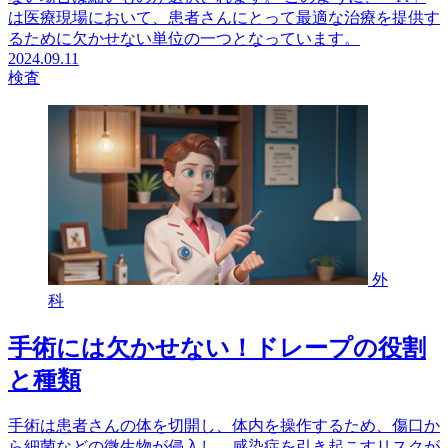
は医療現場において、患者さんにとって最適な治療を提供す
るために欠かせない単位の一つとなっています。
2024.09.11
検査
外
科
手術には欠かせない！ドレープの役割
と種類
手術は患者さんの体を切開し、体内を操作するため、傷口か
ら細菌などの微生物が侵入し、感染症を引き起こすリスクが