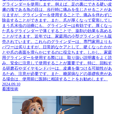
グラインダーを使用します。例えば、足の裏にできる硬い皮
膚の塊である魚の目は、歩行時に痛みを生じさせることがあ
りますが、グラインダーを使用することで、痛みを伴わずに
除去することができます。また、爪が厚くなって変形してし
まう爪水虫の治療にも、グラインダーは有効です。厚くなっ
た爪をグラインダーで薄くすることで、薬剤の効果を高める
ことができます。近年では、家庭用の小型グラインダーも販
売されています。これらのグラインダーは、専門家用よりも
パワーは劣りますが、日常的なケアとして、硬くなったかか
とや爪の表面を滑らかにするのに役立ちます。しかし、家庭
用グラインダーを使用する際には、取り扱い説明書をよく読
み、安全に注意して使用することが重要です。特に、回転す
る研磨石やダイヤモンドバーは、皮膚を傷つける可能性があ
るため、注意が必要です。また、糖尿病などの基礎疾患があ
る場合は、使用前に医師に相談することをお勧めします。
2024.09.10
看護技術