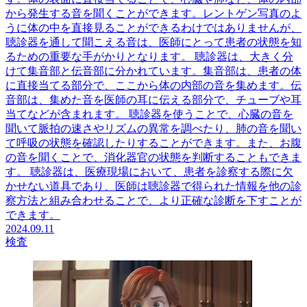
から発生する音を聞くことができます。レントゲン写真のよ
うに体の中を直接見ることができるわけではありませんが、
聴診器を通して聞こえる音は、医師にとって患者の状態を知
るための重要な手がかりとなります。 聴診器は、大きく分
けて集音部と伝音部に分かれています。集音部は、患者の体
に直接当てる部分で、ここから体の内部の音を集めます。伝
音部は、集めた音を医師の耳に伝える部分で、チューブや耳
当てなどが含まれます。 聴診器を使うことで、心臓の音を
聞いて脈拍の速さやリズムの異常を調べたり、肺の音を聞い
て呼吸の状態を確認したりすることができます。また、お腹
の音を聞くことで、消化器官の状態を判断することもできま
す。 聴診器は、医療現場において、患者を診察する際に欠
かせない道具であり、医師は聴診器で得られた情報を他の診
察方法と組み合わせることで、より正確な診断を下すことが
できます。
2024.09.11
検査