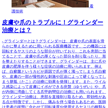
看
護技術
皮膚や爪のトラブルに！グラインダー
治療とは？
- グラインダーとは？グラインダーは、皮膚や爪の表面を滑
らかに整えるために用いられる医療機器です。この機器には
回転するヤスリのような部分が付いており、これを患部に当
てることで、皮膚や爪の厚くなった部分を削り取ったり、形
を整えたりすることができます。グラインダーは、主に爪や
皮膚の肥厚を伴う様々な症状の治療に用いられます。例え
ば、白癬菌というカビが原因で爪が厚く濁ってしまう爪白癬
や、皮膚の一部が慢性的な刺激や圧迫によって硬くなってし
まう胼胝（たこ）の治療に効果を発揮します。また、ウイル
ス感染によって皮膚にイボができる疣贅（ゆうぜい）や、爪
が内側に湾曲してくる爪甲鉤彎症の治療にも用いられます。
グラインダー治療は、患部を直接削り取るため、即効性があ
る点が特徴です。しかし、痛みを伴う場合もあるため、医師
は患者の状態に合わせて回転速度や使用するヤスリの種類を