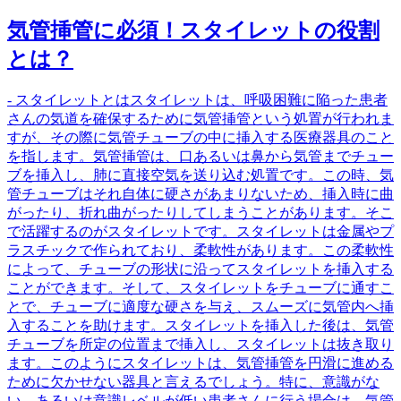
気管挿管に必須！スタイレットの役割
とは？
- スタイレットとはスタイレットは、呼吸困難に陥った患者
さんの気道を確保するために気管挿管という処置が行われま
すが、その際に気管チューブの中に挿入する医療器具のこと
を指します。気管挿管は、口あるいは鼻から気管までチュー
ブを挿入し、肺に直接空気を送り込む処置です。この時、気
管チューブはそれ自体に硬さがあまりないため、挿入時に曲
がったり、折れ曲がったりしてしまうことがあります。そこ
で活躍するのがスタイレットです。スタイレットは金属やプ
ラスチックで作られており、柔軟性があります。この柔軟性
によって、チューブの形状に沿ってスタイレットを挿入する
ことができます。そして、スタイレットをチューブに通すこ
とで、チューブに適度な硬さを与え、スムーズに気管内へ挿
入することを助けます。スタイレットを挿入した後は、気管
チューブを所定の位置まで挿入し、スタイレットは抜き取り
ます。このようにスタイレットは、気管挿管を円滑に進める
ために欠かせない器具と言えるでしょう。特に、意識がな
い、あるいは意識レベルが低い患者さんに行う場合は、気管