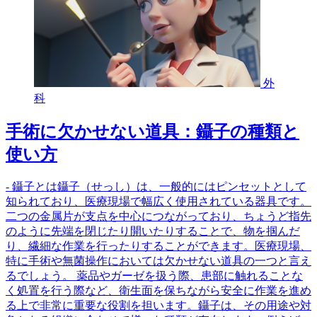
外
科
手術に欠かせない道具：鑷子の種類と
使い方
- 鑷子とは鑷子（せっし）は、一般的にはピンセットとして
知られており、医療現場で幅広く使用されている器具です。
二つの金属片が支点を中心につながっており、ちょうど指先
のように先端を閉じたり開いたりすることで、物を掴んだ
り、繊細な作業を行ったりすることができます。医療現場、
特に手術や無菌操作においては欠かせない道具の一つと言え
るでしょう。 薬品やガーゼを扱う際、患部に触れることな
く処置を行う際など、衛生面を保ちながら安全に作業を進め
る上で非常に重要な役割を担います。鑷子は、その用途や対