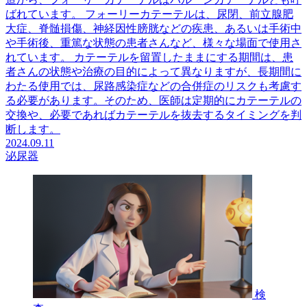
ばれています。 フォーリーカテーテルは、尿閉、前立腺肥
大症、脊髄損傷、神経因性膀胱などの疾患、あるいは手術中
や手術後、重篤な状態の患者さんなど、様々な場面で使用さ
れています。 カテーテルを留置したままにする期間は、患
者さんの状態や治療の目的によって異なりますが、長期間に
わたる使用では、尿路感染症などの合併症のリスクも考慮す
る必要があります。そのため、医師は定期的にカテーテルの
交換や、必要であればカテーテルを抜去するタイミングを判
断します。
2024.09.11
泌尿器
検