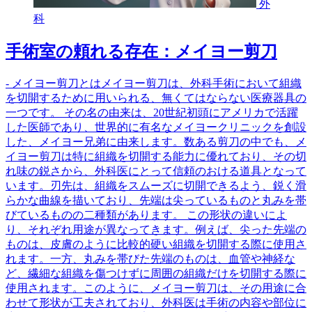
外
科
手術室の頼れる存在：メイヨー剪刀
- メイヨー剪刀とはメイヨー剪刀は、外科手術において組織
を切開するために用いられる、無くてはならない医療器具の
一つです。 その名の由来は、20世紀初頭にアメリカで活躍
した医師であり、世界的に有名なメイヨークリニックを創設
した、メイヨー兄弟に由来します。数ある剪刀の中でも、メ
イヨー剪刀は特に組織を切開する能力に優れており、その切
れ味の鋭さから、外科医にとって信頼のおける道具となって
います。刃先は、組織をスムーズに切開できるよう、鋭く滑
らかな曲線を描いており、先端は尖っているものと丸みを帯
びているものの二種類があります。 この形状の違いによ
り、それぞれ用途が異なってきます。例えば、尖った先端の
ものは、皮膚のように比較的硬い組織を切開する際に使用さ
れます。一方、丸みを帯びた先端のものは、血管や神経な
ど、繊細な組織を傷つけずに周囲の組織だけを切開する際に
使用されます。このように、メイヨー剪刀は、その用途に合
わせて形状が工夫されており、外科医は手術の内容や部位に