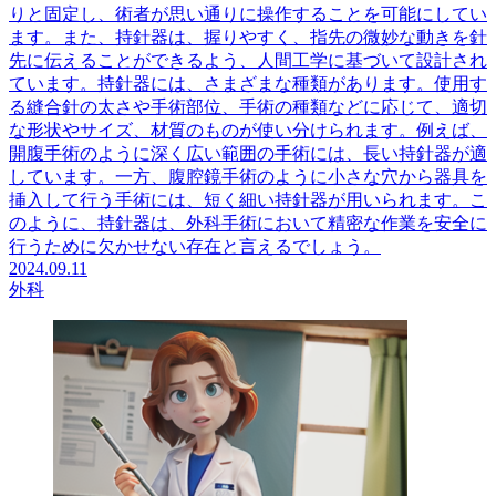
りと固定し、術者が思い通りに操作することを可能にしてい
ます。また、持針器は、握りやすく、指先の微妙な動きを針
先に伝えることができるよう、人間工学に基づいて設計され
ています。持針器には、さまざまな種類があります。使用す
る縫合針の太さや手術部位、手術の種類などに応じて、適切
な形状やサイズ、材質のものが使い分けられます。例えば、
開腹手術のように深く広い範囲の手術には、長い持針器が適
しています。一方、腹腔鏡手術のように小さな穴から器具を
挿入して行う手術には、短く細い持針器が用いられます。こ
のように、持針器は、外科手術において精密な作業を安全に
行うために欠かせない存在と言えるでしょう。
2024.09.11
外科