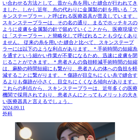
い合わせる方法として、昔から糸を用いた縫合が行われてき
ました。しかし近年、糸の代わりに金属製の針を用いる「ス
キンステープラー」と呼ばれる医療器具が普及しています。
スキンステープラーは、その名の通り、まるでホッチキスの
ように皮膚を金属製の針で留めていくことから、医療現場で
は「ステープラー」と簡略化して呼ばれることも少なくあり
ません。 従来の糸を用いた縫合と比べて、スキンステープ
ラーには以下のような利点があります。 * 手術時間の短縮糸
を通すという細かい作業が不要になるため、迅速に皮膚を閉
じることができます。 * 患者さんの負担軽減手術時間の短縮
は、麻酔の時間短縮にも繋がり、患者さんの体への負担を軽
減することに繋がります。 * 傷跡が目立ちにくい糸で縫合す
るよりも傷跡が小さく、目立ちにくくなる傾向があります。
これらの利点から、スキンステープラーは、近年多くの医療
機関で採用されており、患者さんにとってもメリットの大き
い医療器具と言えるでしょう。
2024.09.11
外科