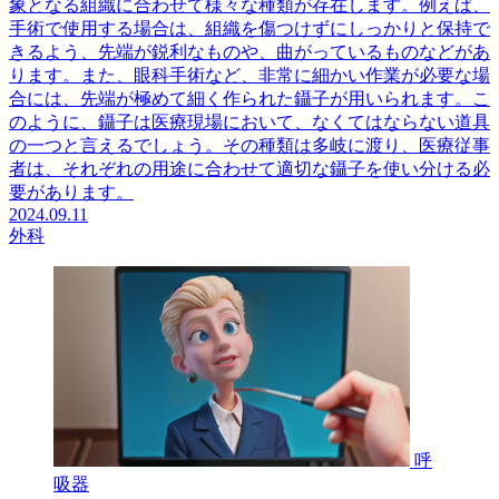
象となる組織に合わせて様々な種類が存在します。例えば、
手術で使用する場合は、組織を傷つけずにしっかりと保持で
きるよう、先端が鋭利なものや、曲がっているものなどがあ
ります。また、眼科手術など、非常に細かい作業が必要な場
合には、先端が極めて細く作られた鑷子が用いられます。こ
のように、鑷子は医療現場において、なくてはならない道具
の一つと言えるでしょう。その種類は多岐に渡り、医療従事
者は、それぞれの用途に合わせて適切な鑷子を使い分ける必
要があります。
2024.09.11
外科
呼
吸器