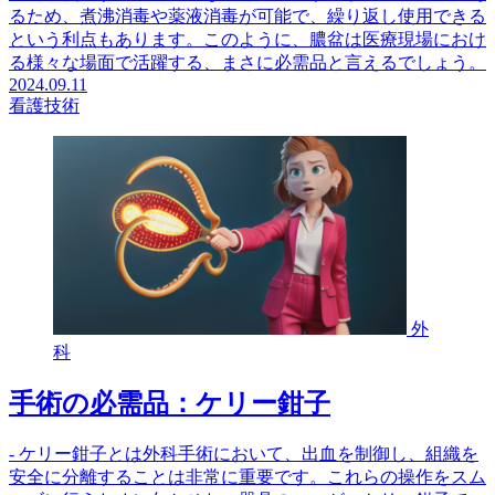
るため、煮沸消毒や薬液消毒が可能で、繰り返し使用できる
という利点もあります。このように、膿盆は医療現場におけ
る様々な場面で活躍する、まさに必需品と言えるでしょう。
2024.09.11
看護技術
外
科
手術の必需品：ケリー鉗子
- ケリー鉗子とは外科手術において、出血を制御し、組織を
安全に分離することは非常に重要です。これらの操作をスム