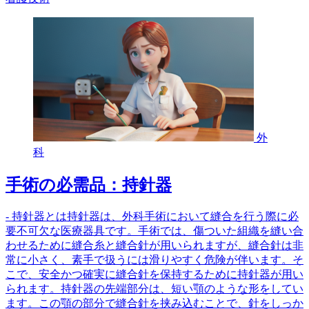
外
科
手術の必需品：持針器
- 持針器とは持針器は、外科手術において縫合を行う際に必
要不可欠な医療器具です。手術では、傷ついた組織を縫い合
わせるために縫合糸と縫合針が用いられますが、縫合針は非
常に小さく、素手で扱うには滑りやすく危険が伴います。そ
こで、安全かつ確実に縫合針を保持するために持針器が用い
られます。持針器の先端部分は、短い顎のような形をしてい
ます。この顎の部分で縫合針を挟み込むことで、針をしっか