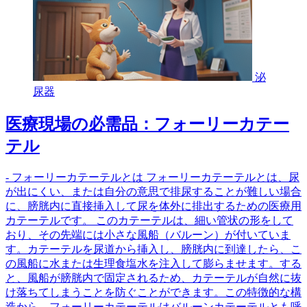
泌
尿器
医療現場の必需品：フォーリーカテー
テル
- フォーリーカテーテルとは フォーリーカテーテルとは、尿
が出にくい、または自分の意思で排尿することが難しい場合
に、膀胱内に直接挿入して尿を体外に排出するための医療用
カテーテルです。 このカテーテルは、細い管状の形をして
おり、その先端には小さな風船（バルーン）が付いていま
す。カテーテルを尿道から挿入し、膀胱内に到達したら、こ
の風船に水または生理食塩水を注入して膨らませます。する
と、風船が膀胱内で固定されるため、カテーテルが自然に抜
け落ちてしまうことを防ぐことができます。この特徴的な構
造から、フォーリーカテーテルはバルーンカテーテルとも呼