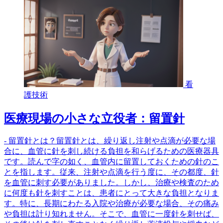
看
護技術
医療現場の小さな立役者：留置針
- 留置針とは？留置針とは、繰り返し注射や点滴が必要な場
合に、血管に針を刺し続ける負担を和らげるための医療器具
です。読んで字の如く、血管内に留置しておくための針のこ
とを指します。従来、注射や点滴を行う度に、その都度、針
を血管に刺す必要がありました。しかし、治療や検査のため
に何度も針を刺すことは、患者にとって大きな負担となりま
す。特に、長期にわたる入院や治療が必要な場合、その痛み
や負担は計り知れません。そこで、血管に一度針を刺せば、