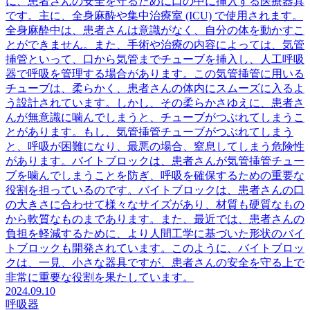
に、患者さんの安全を守るために口の中に挿入する医療器具
です。主に、全身麻酔や集中治療室 (ICU) で使用されます。
全身麻酔中は、患者さんは意識がなく、自分の体を動かすこ
とができません。また、手術や治療の内容によっては、気管
挿管といって、口から気管までチューブを挿入し、人工呼吸
器で呼吸を管理する場合があります。この気管挿管に用いる
チューブは、柔らかく、患者さんの体内にスムーズに入るよ
う設計されています。しかし、その柔らかさゆえに、患者さ
んが無意識に噛んでしまうと、チューブがつぶれてしまうこ
とがあります。もし、気管挿管チューブがつぶれてしまう
と、呼吸が困難になり、最悪の場合、窒息してしまう危険性
があります。バイトブロックは、患者さんが気管挿管チュー
ブを噛んでしまうことを防ぎ、呼吸を確保するための重要な
役割を担っているのです。バイトブロックは、患者さんの口
の大きさに合わせて様々なサイズがあり、材質も硬質なもの
から軟質なものまであります。また、最近では、患者さんの
負担を軽減するために、より人間工学に基づいた形状のバイ
トブロックも開発されています。このように、バイトブロッ
クは、一見、小さな器具ですが、患者さんの安全を守る上で
非常に重要な役割を果たしています。
2024.09.10
呼吸器