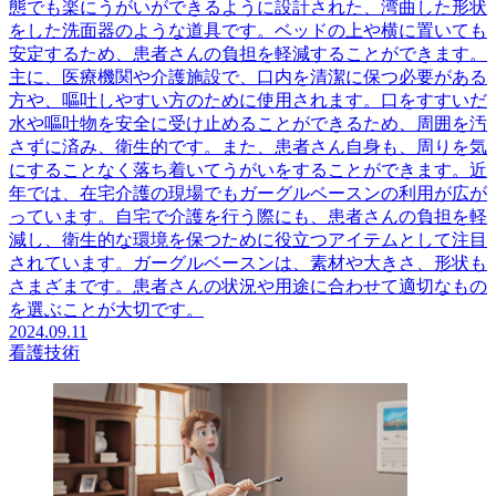
態でも楽にうがいができるように設計された、湾曲した形状
をした洗面器のような道具です。ベッドの上や横に置いても
安定するため、患者さんの負担を軽減することができます。
主に、医療機関や介護施設で、口内を清潔に保つ必要がある
方や、嘔吐しやすい方のために使用されます。口をすすいだ
水や嘔吐物を安全に受け止めることができるため、周囲を汚
さずに済み、衛生的です。また、患者さん自身も、周りを気
にすることなく落ち着いてうがいをすることができます。近
年では、在宅介護の現場でもガーグルベースンの利用が広が
っています。自宅で介護を行う際にも、患者さんの負担を軽
減し、衛生的な環境を保つために役立つアイテムとして注目
されています。ガーグルベースンは、素材や大きさ、形状も
さまざまです。患者さんの状況や用途に合わせて適切なもの
を選ぶことが大切です。
2024.09.11
看護技術