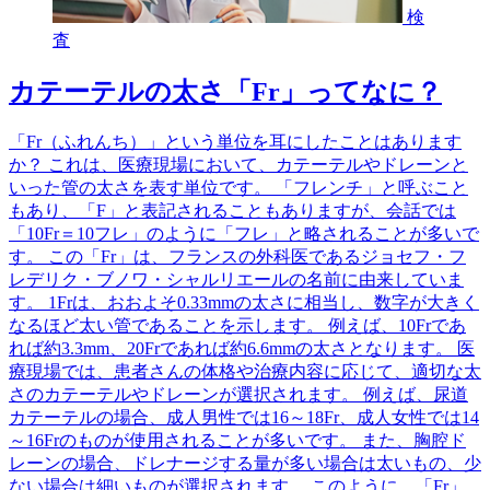
検
査
カテーテルの太さ「Fr」ってなに？
「Fr（ふれんち）」という単位を耳にしたことはあります
か？ これは、医療現場において、カテーテルやドレーンと
いった管の太さを表す単位です。 「フレンチ」と呼ぶこと
もあり、「F」と表記されることもありますが、会話では
「10Fr＝10フレ」のように「フレ」と略されることが多いで
す。 この「Fr」は、フランスの外科医であるジョセフ・フ
レデリク・ブノワ・シャルリエールの名前に由来していま
す。 1Frは、おおよそ0.33mmの太さに相当し、数字が大きく
なるほど太い管であることを示します。 例えば、10Frであ
れば約3.3mm、20Frであれば約6.6mmの太さとなります。 医
療現場では、患者さんの体格や治療内容に応じて、適切な太
さのカテーテルやドレーンが選択されます。 例えば、尿道
カテーテルの場合、成人男性では16～18Fr、成人女性では14
～16Frのものが使用されることが多いです。 また、胸腔ド
レーンの場合、ドレナージする量が多い場合は太いもの、少
ない場合は細いものが選択されます。 このように、「Fr」