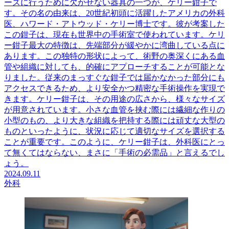
ーズに行うために欠かせない器具の一つが、ケリー鉗子で
す。その名の由来は、20世紀初頭に活躍したアメリカの外科
医、ハワード・アトウッド・ケリー博士です。彼が考案した
この鉗子は、現在も世界中の手術室で使われています。ケリ
ー鉗子最大の特徴は、先端部分が緩やかに湾曲している点に
あります。この独特の形状によって、術野の奥深くにある血
管や組織に対しても、的確にアプローチすることが可能とな
りました。従来のまっすぐな鉗子では届かなかった部分にも
アクセスできるため、より安全かつ精密な手術操作を実現で
きます。ケリー鉗子は、その用途の広さから、様々なサイズ
が用意されています。小さな血管を挟む際には繊細な作りの
小型のもの、より大きな組織を把持する際には頑丈な大型の
ものといったように、状況に応じて適切なサイズを選択する
ことが重要です。このように、ケリー鉗子は、外科医にとっ
て無くてはならない、まさに「手術の必需品」と言えるでし
ょう。
2024.09.11
外科