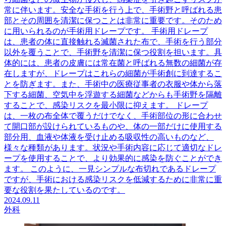
常に伴います。安全な手術を行う上で、手術野と呼ばれる患
部とその周囲を清潔に保つことは非常に重要です。そのため
に用いられるのが手術用ドレープです。 手術用ドレープ
は、患者の体に直接触れる滅菌された布で、手術を行う部分
以外を覆うことで、手術野を清潔に保つ役割を担います。具
体的には、患者の皮膚には常在菌と呼ばれる無数の細菌が存
在しますが、ドレープはこれらの細菌が手術創に到達するこ
とを防ぎます。また、手術中の医療従事者の衣服や体から落
下する細菌、空気中を浮遊する細菌などからも手術野を隔離
することで、感染リスクを最小限に抑えます。 ドレープ
は、一枚の布全体で覆うだけでなく、手術部位の形に合わせ
て開口部が設けられているものや、体の一部だけに使用する
部分用、血液や体液を受け止める吸収性の高いものなど、
様々な種類があります。状況や手術内容に応じて適切なドレ
ープを使用することで、より効果的に感染を防ぐことができ
ます。 このように、一見シンプルな布切れであるドレープ
ですが、手術における感染リスクを低減するために非常に重
要な役割を果たしているのです。
2024.09.11
外科