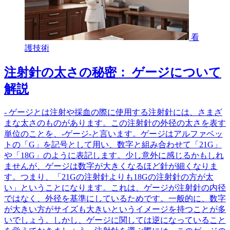
看
護技術
注射針の太さの秘密： ゲージについて
解説
- ゲージとは注射や採血の際に使用する注射針には、さまざ
まな太さのものがあります。この注射針の外径の太さを表す
単位のことを、-ゲージ-と言います。ゲージはアルファベッ
トの「G」を記号として用い、数字と組み合わせて「21G」
や「18G」のように表記します。少し意外に感じるかもしれ
ませんが、ゲージは数字が大きくなるほど針が細くなりま
す。つまり、「21Gの注射針よりも18Gの注射針の方が太
い」ということになります。これは、ゲージが注射針の内径
ではなく、外径を基準にしているためです。一般的に、数字
が大きい方がサイズも大きいというイメージを持つことが多
いでしょう。しかし、ゲージに関しては逆になっていること