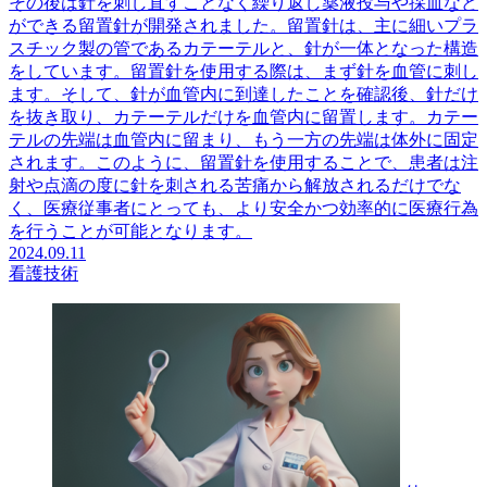
その後は針を刺し直すことなく繰り返し薬液投与や採血など
ができる留置針が開発されました。留置針は、主に細いプラ
スチック製の管であるカテーテルと、針が一体となった構造
をしています。留置針を使用する際は、まず針を血管に刺し
ます。そして、針が血管内に到達したことを確認後、針だけ
を抜き取り、カテーテルだけを血管内に留置します。カテー
テルの先端は血管内に留まり、もう一方の先端は体外に固定
されます。このように、留置針を使用することで、患者は注
射や点滴の度に針を刺される苦痛から解放されるだけでな
く、医療従事者にとっても、より安全かつ効率的に医療行為
を行うことが可能となります。
2024.09.11
看護技術