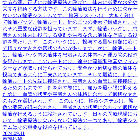
する点滴。正式には輸液療法と呼ばれ、体内に必要な水分や
栄養を補給する方法です。この輸液療法を行うために欠かせ
ないのが輸液システムです。 輸液システムは、大きく分け
て輸液バッグ、輸液ルート、針の三つの要素で構成され、そ
れぞれ重要な役割を担っています。まず、輸液バッグは、患
者さんの体内に投与する薬剤や栄養を含む液体を貯蔵する役
割を果たします。このバッグには、投与する量や種類に応じ
て様々な大きさや形状のものがあります。次に、輸液ルート
は、輸液バッグ内の液体を患者さんの体内へと運ぶ管の役割
を果たします。このルートには、途中に流量調整器やフィル
ターなどが取り付けられており、安全かつ適切な量の液体を
投与できるように工夫されています。そして最後に、針は、
輸液ルートの先端に接続され、患者さんの血管に直接接続す
るためのものです。針を刺す際には、痛みを最小限に抑える
ために、血管の状態や患者さんの体格に合わせて適切な太さ
のものが選択されます。 このように、輸液システムは、複
数の要素が組み合わさり、患者さんの状態に合わせて適切な
輸液が行えるように設計されています。日々の医療現場にお
いて、輸液療法は欠かせない治療法の一つであり、輸液シス
テムはその重要な役割を担っています。
2024.09.11
看護技術