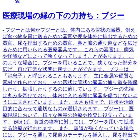
査
医療現場の縁の下の力持ち：ブジー
- ブジーとは何かブジーとは、体内にある管状の臓器、例え
ば食べ物を胃に送るための器官や便を体外に排出するための
器官、尿を排出するための器官、鼻と涙の通り道などを広げ
るために用いられる医療器具です。 これらの器官は、病気
や怪我などによって狭くなってしまうことがあります。 こ
のような場合に、ブジーを用いることで、狭くなった部分を
広げ、再び正常な状態に戻すことができます。 ブジーは、
「消息子」と呼ばれることもあります。 主に金属や硬質な
素材で作られており、その形状は管状の臓器の通り道を確保
したり、拡張したりするのに適しています。 ブジーの先端
は丸みを帯びており、体内に入れる際に臓器を傷つけないよ
うに工夫されています。 また、太さも様々で、症状や治療
目的に合わせて適切なものが選択されます。 ブジーは、医
療現場において、様々な疾患の治療や検査に役立っていま
す。 例えば、食道の狭窄に対しては、ブジーを用いて拡張
する治療が行われます。 また、尿道が狭くなっている場合
には、ブジーを通して尿道カテーテルを挿入し、尿を排出で