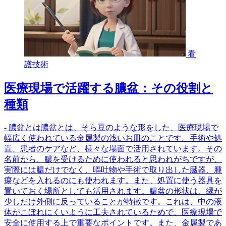
看
護技術
医療現場で活躍する膿盆：その役割と
種類
- 膿盆とは膿盆とは、そら豆のような形をした、医療現場で
幅広く使われている金属製の浅いお皿のことです。手術や処
置、患者のケアなど、様々な場面で活用されています。その
名前から、膿を受けるために使われると思われがちですが、
実際には膿だけでなく、嘔吐物や手術で取り出した臓器、腫
瘍などを入れるのにも使われます。また、処置に使う器具を
置いておく場所としても活用されます。膿盆の形状は、縁が
少しだけ外側に反っていることが特徴です。これは、中の液
体がこぼれにくいように工夫されているためで、医療現場で
安全に使用する上で重要なポイントです。また、金属製であ