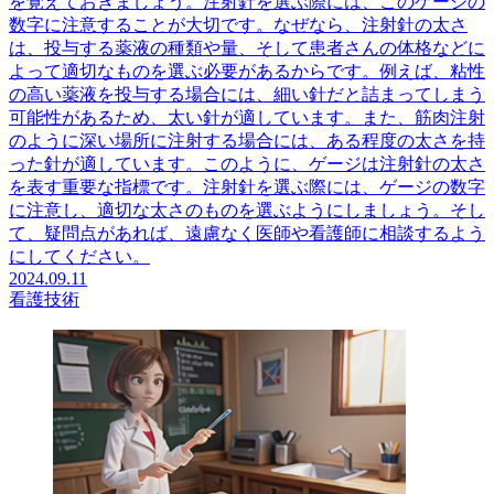
を覚えておきましょう。注射針を選ぶ際には、このゲージの
数字に注意することが大切です。なぜなら、注射針の太さ
は、投与する薬液の種類や量、そして患者さんの体格などに
よって適切なものを選ぶ必要があるからです。例えば、粘性
の高い薬液を投与する場合には、細い針だと詰まってしまう
可能性があるため、太い針が適しています。また、筋肉注射
のように深い場所に注射する場合には、ある程度の太さを持
った針が適しています。このように、ゲージは注射針の太さ
を表す重要な指標です。注射針を選ぶ際には、ゲージの数字
に注意し、適切な太さのものを選ぶようにしましょう。そし
て、疑問点があれば、遠慮なく医師や看護師に相談するよう
にしてください。
2024.09.11
看護技術