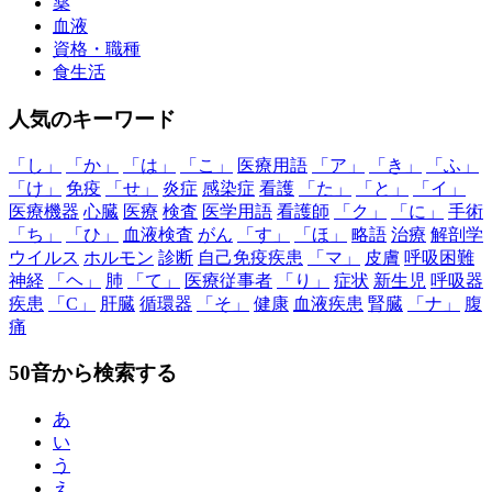
薬
血液
資格・職種
食生活
人気のキーワード
「し」
「か」
「は」
「こ」
医療用語
「ア」
「き」
「ふ」
「け」
免疫
「せ」
炎症
感染症
看護
「た」
「と」
「イ」
医療機器
心臓
医療
検査
医学用語
看護師
「ク」
「に」
手術
「ち」
「ひ」
血液検査
がん
「す」
「ほ」
略語
治療
解剖学
ウイルス
ホルモン
診断
自己免疫疾患
「マ」
皮膚
呼吸困難
神経
「ヘ」
肺
「て」
医療従事者
「り」
症状
新生児
呼吸器
疾患
「C」
肝臓
循環器
「そ」
健康
血液疾患
腎臓
「ナ」
腹
痛
50音から検索する
あ
い
う
え