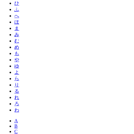
ひ
ふ
へ
ほ
ま
み
む
め
も
や
ゆ
よ
ら
り
る
れ
ろ
わ
A
B
C