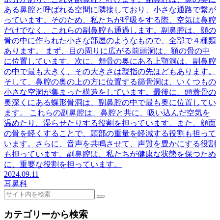
ある鼻腔と呼ばれる空間に隣接しており、小さな通路で繋が
っています。そのため、私たちが呼吸をする際、空気は鼻腔
だけでなく、これらの副鼻腔も通過します。副鼻腔は、顔の
骨の中に作られた小さな部屋のようなもので、全部で４種類
あります。 まず、目の周りに広がる前頭洞は、額の骨の中
に位置しています。次に、頬骨の奥にある上顎洞は、副鼻腔
の中で最も大きく、その大きさは親指の先ほどもあります。
そして、鼻腔の奥の上の方に位置する篩骨洞は、いくつもの
小さな空洞が集まった構造をしています。最後に、頭蓋骨の
奥深くにある蝶形骨洞は、副鼻腔の中で最も奥に位置してい
ます。 これらの副鼻腔は、鼻腔と共に、吸い込んだ空気を
温めたり、湿らせたりする役割を担っています。また、顔面
の骨を軽くすることで、頭部の重量を軽減する役割も担って
います。さらに、音声を共鳴させて、声質を豊かにする役割
も担っています。副鼻腔は、私たちが健康な状態を保つため
に、重要な役割を担っています。
2024.09.11
耳鼻科
カテゴリーから検索