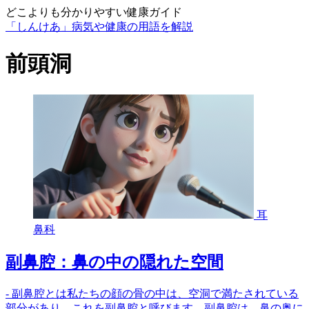
どこよりも分かりやすい健康ガイド
「しんけあ」病気や健康の用語を解説
前頭洞
耳
鼻科
副鼻腔：鼻の中の隠れた空間
- 副鼻腔とは私たちの顔の骨の中は、空洞で満たされている
部分があり、これを副鼻腔と呼びます。副鼻腔は、鼻の奥に