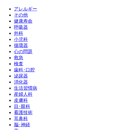
アレルギー
その他
健康寿命
呼吸器
外科
小児科
循環器
心の問題
救急
検査
歯科･口腔
泌尿器
消化器
生活習慣病
産婦人科
皮膚科
目･眼科
看護技術
耳鼻科
脳･神経