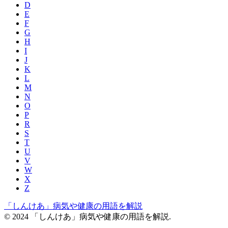
D
E
F
G
H
I
J
K
L
M
N
O
P
R
S
T
U
V
W
X
Z
「しんけあ」病気や健康の用語を解説
© 2024 「しんけあ」病気や健康の用語を解説.