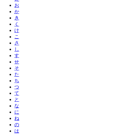
お
か
き
く
け
こ
さ
し
す
せ
そ
た
ち
つ
て
と
な
に
ね
の
は