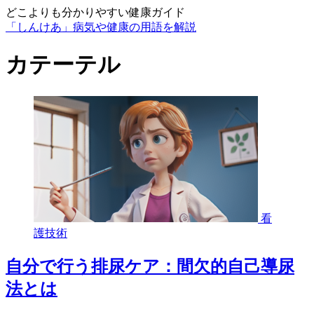
どこよりも分かりやすい健康ガイド
「しんけあ」病気や健康の用語を解説
カテーテル
看
護技術
自分で行う排尿ケア：間欠的自己導尿
法とは