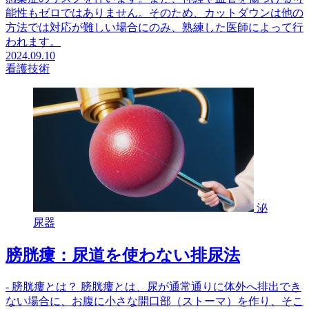
能性もゼロではありません。そのため、カットダウンは他の
方法では対応が難しい場合にのみ、熟練した医師によって行
われます。
2024.09.10
看護技術
泌
尿器
膀胱瘻：尿道を使わない排尿法
- 膀胱瘻とは？ 膀胱瘻とは、尿が通常通りに体外へ排出でき
ない場合に、お腹に小さな開口部（ストーマ）を作り、そこ