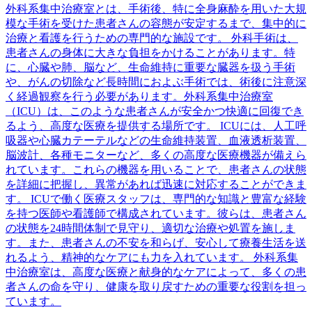
外科系集中治療室とは、手術後、特に全身麻酔を用いた大規
模な手術を受けた患者さんの容態が安定するまで、集中的に
治療と看護を行うための専門的な施設です。 外科手術は、
患者さんの身体に大きな負担をかけることがあります。特
に、心臓や肺、脳など、生命維持に重要な臓器を扱う手術
や、がんの切除など長時間におよぶ手術では、術後に注意深
く経過観察を行う必要があります。外科系集中治療室
（ICU）は、このような患者さんが安全かつ快適に回復でき
るよう、高度な医療を提供する場所です。 ICUには、人工呼
吸器や心臓カテーテルなどの生命維持装置、血液透析装置、
脳波計、各種モニターなど、多くの高度な医療機器が備えら
れています。これらの機器を用いることで、患者さんの状態
を詳細に把握し、異常があれば迅速に対応することができま
す。 ICUで働く医療スタッフは、専門的な知識と豊富な経験
を持つ医師や看護師で構成されています。彼らは、患者さん
の状態を24時間体制で見守り、適切な治療や処置を施しま
す。また、患者さんの不安を和らげ、安心して療養生活を送
れるよう、精神的なケアにも力を入れています。 外科系集
中治療室は、高度な医療と献身的なケアによって、多くの患
者さんの命を守り、健康を取り戻すための重要な役割を担っ
ています。