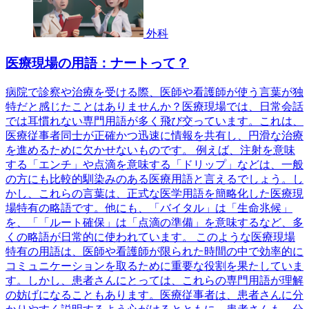
外科
医療現場の用語：ナートって？
病院で診察や治療を受ける際、医師や看護師が使う言葉が独
特だと感じたことはありませんか？医療現場では、日常会話
では耳慣れない専門用語が多く飛び交っています。これは、
医療従事者同士が正確かつ迅速に情報を共有し、円滑な治療
を進めるために欠かせないものです。 例えば、注射を意味
する「エンチ」や点滴を意味する「ドリップ」などは、一般
の方にも比較的馴染みのある医療用語と言えるでしょう。し
かし、これらの言葉は、正式な医学用語を簡略化した医療現
場特有の略語です。他にも、「バイタル」は「生命兆候」
を、「「ルート確保」は「点滴の準備」を意味するなど、多
くの略語が日常的に使われています。 このような医療現場
特有の用語は、医師や看護師が限られた時間の中で効率的に
コミュニケーションを取るために重要な役割を果たしていま
す。しかし、患者さんにとっては、これらの専門用語が理解
の妨げになることもあります。医療従事者は、患者さんに分