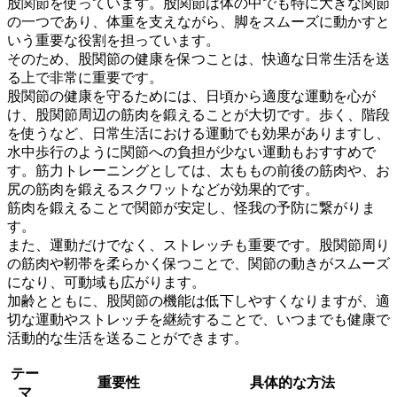
股関節を使っています。股関節は
体の中でも特に大きな関節
の一つ
であり、体重を支えながら、脚をスムーズに動かすと
いう重要な役割を担っています。
そのため、股関節の健康を保つことは、
快適な日常生活を送
る上で非常に重要
です。
股関節の健康を守るためには、日頃から適度な運動を心が
け、股関節周辺の筋肉を鍛えることが大切です。歩く、階段
を使うなど、日常生活における運動でも効果がありますし、
水中歩行のように関節への負担が少ない運動もおすすめで
す。筋力トレーニングとしては、太ももの前後の筋肉や、お
尻の筋肉を鍛えるスクワットなどが効果的です。
筋肉を鍛えることで関節が安定し、怪我の予防
に繋がりま
す。
また、運動だけでなく、ストレッチも重要です。股関節周り
の筋肉や靭帯を柔らかく保つことで、関節の動きがスムーズ
になり、可動域も広がります。
加齢とともに、股関節の機能は低下しやすくなりますが、適
切な運動やストレッチを継続することで、いつまでも健康で
活動的な生活を送ることができます。
テー
重要性
具体的な方法
マ