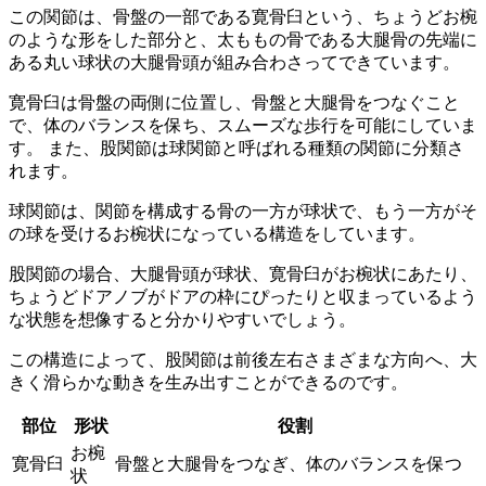
この関節は、骨盤の一部である寛骨臼という、ちょうどお椀
のような形をした部分と、太ももの骨である大腿骨の先端に
ある丸い球状の大腿骨頭が組み合わさってできています。
寛骨臼は骨盤の両側に位置し、
骨盤と大腿骨をつなぐこと
で、体のバランスを保ち、スムーズな歩行を可能にしていま
す。
また、股関節は球関節と呼ばれる種類の関節に分類さ
れます。
球関節は、
関節を構成する骨の一方が球状で、もう一方がそ
の球を受けるお椀状になっている構造
をしています。
股関節の場合、大腿骨頭が球状、寛骨臼がお椀状にあたり、
ちょうどドアノブがドアの枠にぴったりと収まっているよう
な状態を想像すると分かりやすいでしょう。
この構造によって、股関節は前後左右さまざまな方向へ、大
きく滑らかな動きを生み出すことができるのです。
部位
形状
役割
お椀
寛骨臼
骨盤と大腿骨をつなぎ、体のバランスを保つ
状