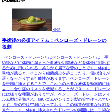
外科
手術後の必須アイテム：ペンローズ・ドレーンの
役割
- ペンローズ・ドレーンとはペンローズ・ドレーンとは、手
術後などに体内に溜まった血液や組織液などを体外に排出す
るために用いられる、柔らかく扁平な管のことです。体内に
異物が残ると、そこから細菌感染を起こしたり、傷の治りが
遅くなったりする可能性があります。ペンローズ・ドレーン
を患部に挿入することで、これらの不要な液体を効率的に除
去し、合併症のリスクを低減することができます。ドレーン
には様々な種類がありますが、ペンローズ・ドレーンはフィ
ルム型に分類され、細いゴムやシリコン製の管で作られてい
ます。管の中は空洞になっており、この構造が重要な役割を
果たします。体内に挿入されたドレーンの周囲には、手術な