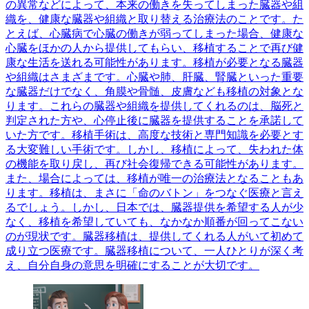
の異常などによって、本来の働きを失ってしまった臓器や組
織を、健康な臓器や組織と取り替える治療法のことです。た
とえば、心臓病で心臓の働きが弱ってしまった場合、健康な
心臓をほかの人から提供してもらい、移植することで再び健
康な生活を送れる可能性があります。移植が必要となる臓器
や組織はさまざまです。心臓や肺、肝臓、腎臓といった重要
な臓器だけでなく、角膜や骨髄、皮膚なども移植の対象とな
ります。これらの臓器や組織を提供してくれるのは、脳死と
判定された方や、心停止後に臓器を提供することを承諾して
いた方です。移植手術は、高度な技術と専門知識を必要とす
る大変難しい手術です。しかし、移植によって、失われた体
の機能を取り戻し、再び社会復帰できる可能性があります。
また、場合によっては、移植が唯一の治療法となることもあ
ります。移植は、まさに「命のバトン」をつなぐ医療と言え
るでしょう。しかし、日本では、臓器提供を希望する人が少
なく、移植を希望していても、なかなか順番が回ってこない
のが現状です。臓器移植は、提供してくれる人がいて初めて
成り立つ医療です。臓器移植について、一人ひとりが深く考
え、自分自身の意思を明確にすることが大切です。