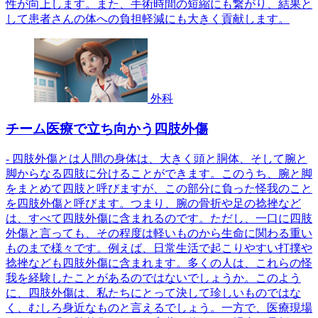
性が向上します。また、手術時間の短縮にも繋がり、結果と
して患者さんの体への負担軽減にも大きく貢献します。
外科
チーム医療で立ち向かう四肢外傷
- 四肢外傷とは人間の身体は、大きく頭と胴体、そして腕と
脚からなる四肢に分けることができます。このうち、腕と脚
をまとめて四肢と呼びますが、この部分に負った怪我のこと
を四肢外傷と呼びます。つまり、腕の骨折や足の捻挫など
は、すべて四肢外傷に含まれるのです。ただし、一口に四肢
外傷と言っても、その程度は軽いものから生命に関わる重い
ものまで様々です。例えば、日常生活で起こりやすい打撲や
捻挫なども四肢外傷に含まれます。多くの人は、これらの怪
我を経験したことがあるのではないでしょうか。このよう
に、四肢外傷は、私たちにとって決して珍しいものではな
く、むしろ身近なものと言えるでしょう。一方で、医療現場