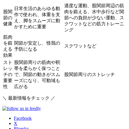
適度な運動、股関節周辺の筋
日常生活のあらゆる動
股関
肉を鍛える、水中歩行など関
作で使われ、体重を支
節の
節への負担が少ない運動、ス
え、脚をスムーズに動
健康
クワットなどの筋力トレーニ
かすために重要
ング
筋肉
を鍛
関節が安定し、怪我の
スクワットなど
える
予防になる
効果
スト
股関節周りの筋肉や靭
レッ
帯を柔らかく保つこと
チの
で、関節の動きがスム
股関節周りのストレッチ
重要
ーズになり、可動域も
性
広がる
＼ 最新情報をチェック ／
Facebook
X
Bluesky