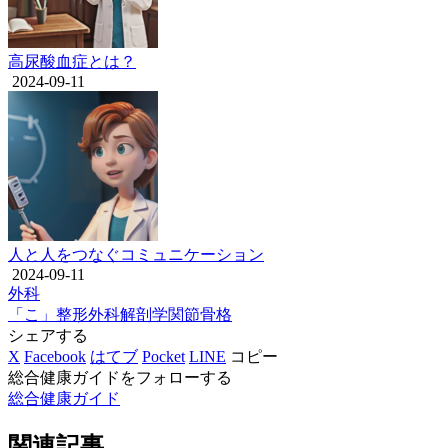
高尿酸血症とは？
2024-09-11
人と人をつなぐコミュニケーション
2024-09-11
外科
「こ」
整形外科
解剖学
関節
骨格
シェアする
X
Facebook
はてブ
Pocket
LINE
コピー
総合健康ガイドをフォローする
総合健康ガイド
関連記事