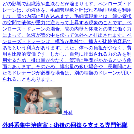
どの影響で組織液や血液などが溜まります。ペンローズ・ド
レーンはこの液体を、毛細管現象と呼ばれる物理現象を利用
して、管の内部に引き込みます。毛細管現象とは、細い管状
の空間で液体が重力に逆らって上昇する現象のことです。ペ
ンローズ・ドレーンの場合、管の内壁と体液との間に働く力
によって、体液が管の中を伝って体外へと排出されます。ペ
ンローズ・ドレーンは、構造が単純で、挿入が比較的容易で
あるという利点があります。また、体への負担が少なく、費
用も比較的安価です。しかし、自然に排出される力のみを利
用するため、排出量が少なく、管理に手間がかかるという側
面もあります。そのため、排出量の多い場合や、長期間にわ
たるドレナージが必要な場合は、別の種類のドレーンが用い
られることもあります。
外科
外科系集中治療室：術後の回復を支える専門部隊