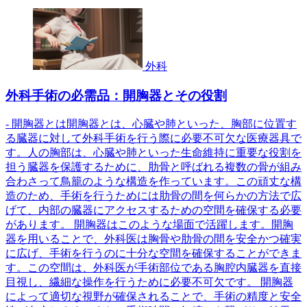
外科
外科手術の必需品：開胸器とその役割
- 開胸器とは開胸器とは、心臓や肺といった、胸部に位置す
る臓器に対して外科手術を行う際に必要不可欠な医療器具で
す。人の胸部は、心臓や肺といった生命維持に重要な役割を
担う臓器を保護するために、肋骨と呼ばれる複数の骨が組み
合わさって鳥籠のような構造を作っています。この頑丈な構
造のため、手術を行うためには肋骨の間を何らかの方法で広
げて、内部の臓器にアクセスするための空間を確保する必要
があります。 開胸器はこのような場面で活躍します。開胸
器を用いることで、外科医は胸骨や肋骨の間を安全かつ確実
に広げ、手術を行うのに十分な空間を確保することができま
す。この空間は、外科医が手術部位である胸腔内臓器を直接
目視し、繊細な操作を行うために必要不可欠です。 開胸器
によって適切な視野が確保されることで、手術の精度と安全