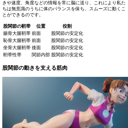
きや速度、角度などの情報を常に脳に送り、これにより私た
ちは無意識のうちに体のバランスを保ち、スムーズに動くこ
とができるのです。
股関節の靭帯
位置
役割
腸骨大腿靭帯
前面
股関節の安定化
恥骨大腿靭帯
前面
股関節の安定化
坐骨大腿靭帯
後面
股関節の安定化
靭帯性帯
関節内部
股関節の安定化
股関節の動きを支える筋肉