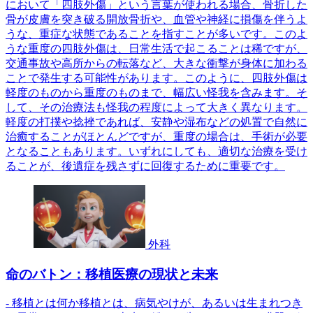
において「四肢外傷」という言葉が使われる場合、骨折した
骨が皮膚を突き破る開放骨折や、血管や神経に損傷を伴うよ
うな、重症な状態であることを指すことが多いです。このよ
うな重度の四肢外傷は、日常生活で起こることは稀ですが、
交通事故や高所からの転落など、大きな衝撃が身体に加わる
ことで発生する可能性があります。このように、四肢外傷は
軽度のものから重度のものまで、幅広い怪我を含みます。そ
して、その治療法も怪我の程度によって大きく異なります。
軽度の打撲や捻挫であれば、安静や湿布などの処置で自然に
治癒することがほとんどですが、重度の場合は、手術が必要
となることもあります。いずれにしても、適切な治療を受け
ることが、後遺症を残さずに回復するために重要です。
外科
命のバトン：移植医療の現状と未来
- 移植とは何か移植とは、病気やけが、あるいは生まれつき