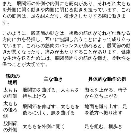
また、股関節の外側や内側にも筋肉があり、それぞれ太もも
を外側に開く動きや内側に閉じる動きを担っています。これ
らの筋肉は、足を組んだり、横歩きしたりする際に働きま
す。
このように、股関節の動きは、
複数の筋肉がそれぞれ異なる
方向に力を発揮し、互いに協調し合うこと
によって成り立っ
ています。これらの筋肉のバランスが崩れると、股関節の動
きが悪くなったり、痛みが出たりすることがあります。健康
な生活を送るためには、股関節周りの筋肉を鍛え、柔軟性を
保つことが大切です。
筋肉の
主な働き
具体的な動作の例
場所
太もも
股関節を曲げる、太ももを
階段を上がる、椅子
の前側
持ち上げる
から立ち上がる
太もも
股関節を伸ばす、太ももを
地面を蹴り出す、足
の後ろ
後ろに引く、膝を曲げる
を後方へ振り出す
側
股関節
太ももを外側に開く
足を組む、横歩き
の外側