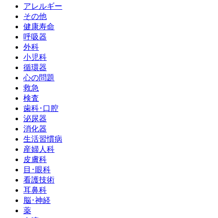
アレルギー
その他
健康寿命
呼吸器
外科
小児科
循環器
心の問題
救急
検査
歯科･口腔
泌尿器
消化器
生活習慣病
産婦人科
皮膚科
目･眼科
看護技術
耳鼻科
脳･神経
薬