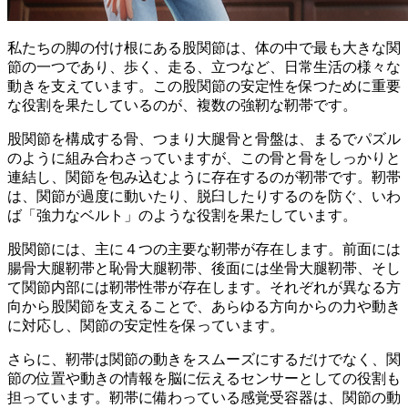
私たちの脚の付け根にある股関節は、体の中で最も大きな関
節の一つであり、歩く、走る、立つなど、日常生活の様々な
動きを支えています。この股関節の安定性を保つために重要
な役割を果たしているのが、複数の強靭な靭帯です。
股関節を構成する骨、つまり大腿骨と骨盤は、まるでパズル
のように組み合わさっていますが、この骨と骨をしっかりと
連結し、関節を包み込むように存在するのが靭帯です。靭帯
は、関節が過度に動いたり、脱臼したりするのを防ぐ、いわ
ば「強力なベルト」のような役割を果たしています。
股関節には、主に４つの主要な靭帯が存在します。前面には
腸骨大腿靭帯と恥骨大腿靭帯、後面には坐骨大腿靭帯、そし
て関節内部には靭帯性帯が存在します。
それぞれが異なる方
向から股関節を支えることで、あらゆる方向からの力や動き
に対応し、関節の安定性を保っています。
さらに、靭帯は関節の動きをスムーズにするだけでなく、関
節の位置や動きの情報を脳に伝えるセンサーとしての役割も
担っています。靭帯に備わっている感覚受容器は、関節の動