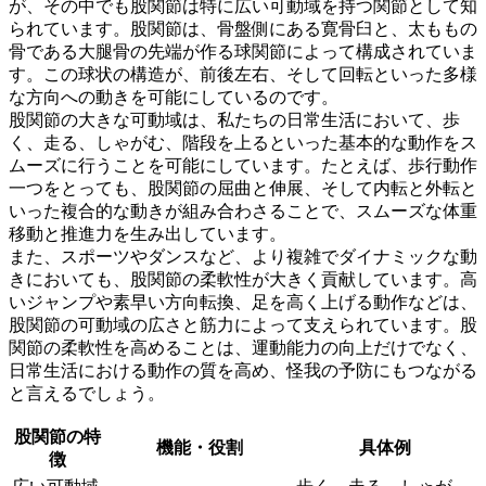
が、その中でも股関節は特に広い可動域を持つ関節として知
られています。股関節は、骨盤側にある寛骨臼と、太ももの
骨である大腿骨の先端が作る球関節によって構成されていま
す。この球状の構造が、前後左右、そして回転といった多様
な方向への動きを可能にしているのです。
股関節の大きな可動域は、私たちの日常生活において、歩
く、走る、しゃがむ、階段を上るといった基本的な動作をス
ムーズに行うことを可能にしています。
たとえば、歩行動作
一つをとっても、股関節の屈曲と伸展、そして内転と外転と
いった複合的な動きが組み合わさることで、スムーズな体重
移動と推進力を生み出しています。
また、スポーツやダンスなど、より複雑でダイナミックな動
きにおいても、股関節の柔軟性が大きく貢献しています。
高
いジャンプや素早い方向転換、足を高く上げる動作などは、
股関節の可動域の広さと筋力によって支えられています。股
関節の柔軟性を高めることは、運動能力の向上だけでなく、
日常生活における動作の質を高め、怪我の予防にもつながる
と言えるでしょう。
股関節の特
機能・役割
具体例
徴