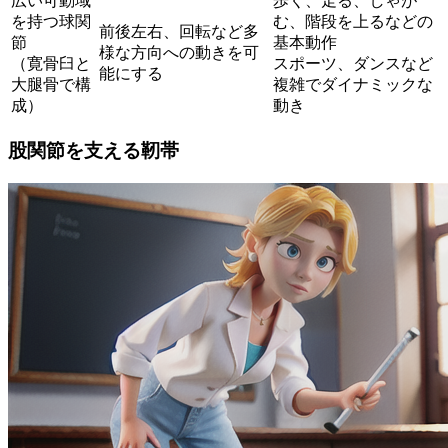
広い可動域
歩く、走る、しゃが
を持つ球関
む、階段を上るなどの
前後左右、回転など多
節
基本動作
様な方向への動きを可
（寛骨臼と
スポーツ、ダンスなど
能にする
大腿骨で構
複雑でダイナミックな
成）
動き
股関節を支える靭帯