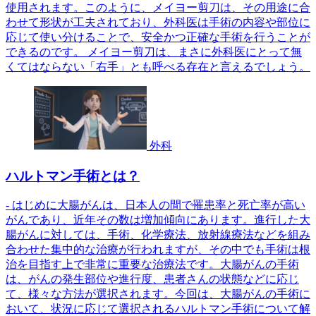
使用されます。このように、メイヨー剪刀は、その用途に合
わせて形状が工夫されており、外科医は手術の内容や部位に
応じて使い分けることで、安全かつ正確な手術を行うことが
できるのです。 メイヨー剪刀は、まさに外科医にとって無
くてはならない「右手」とも呼べる存在と言えるでしょう。
外科
ハルトマン手術とは？
- はじめに大腸がんは、日本人の間で罹患率と死亡率が高い
がんであり、近年その数は増加傾向にあります。進行した大
腸がんに対しては、手術、化学療法、放射線療法などを組み
合わせた集中的な治療が行われますが、その中でも手術は根
治を目指す上で非常に重要な治療法です。大腸がんの手術
は、がんの発生部位や進行度、患者さんの状態などに応じ
て、様々な方法が選択されます。今回は、大腸がんの手術に
おいて、状況に応じて選択されるハルトマン手術について解