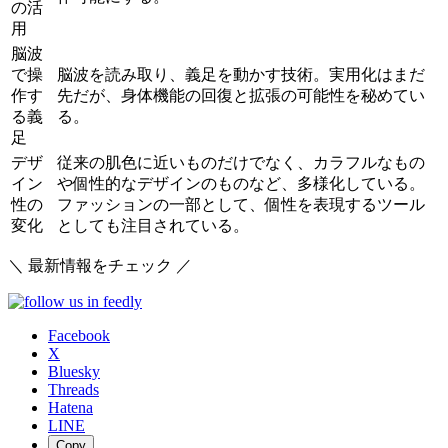
の活
用
脳波
で操
脳波を読み取り、義足を動かす技術。実用化はまだ
作す
先だが、身体機能の回復と拡張の可能性を秘めてい
る義
る。
足
デザ
従来の肌色に近いものだけでなく、カラフルなもの
イン
や個性的なデザインのものなど、多様化している。
性の
ファッションの一部として、個性を表現するツール
変化
としても注目されている。
＼ 最新情報をチェック ／
Facebook
X
Bluesky
Threads
Hatena
LINE
Copy