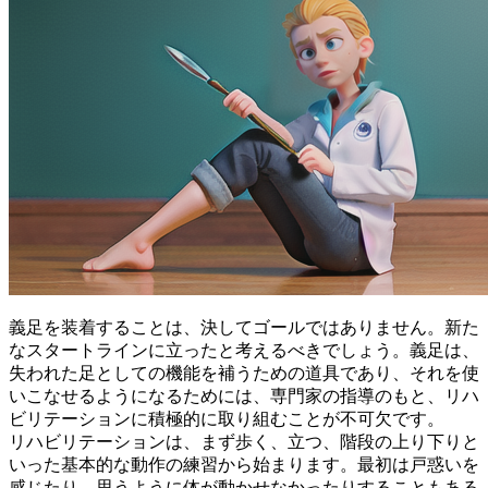
義足を装着することは、決してゴールではありません。
新た
なスタートラインに立った
と考えるべきでしょう。義足は、
失われた足としての機能を補うための道具であり、それを使
いこなせるようになるためには、専門家の指導のもと、リハ
ビリテーションに積極的に取り組むことが不可欠です。
リハビリテーションは、まず歩く、立つ、階段の上り下りと
いった
基本的な動作の練習
から始まります。最初は戸惑いを
感じたり、思うように体が動かせなかったりすることもある