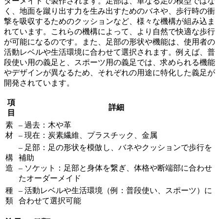
ダーメイドで製作されます。足部は、単なる足の模型ではな
く、
地面を蹴り出す力を生み出すためのバネや、歩行時の衝
撃を吸収するためのクッション
など、様々な機構が組み込ま
れています。これらの機構によって、より自然で快適な歩行
が可能になるのです。また、足部の形状や機能は、使用者の
活動レベルや生活環境に合わせて選択されます。例えば、普
段使い用の義足と、スポーツ用の義足では、求められる機能
やデザインが異なるため、それぞれの用途に特化した義足が
開発されています。
項
詳細
目
素
– 過去：木や革
材
– 現在：炭素繊維、プラスチック、金属
– 足部：足の形状を模倣し、バネやクッションで歩行を
構
補助
造
– ソケット：足部と身体を繋ぎ、体格や断端部に合わせ
たオーダーメイド
種
– 活動レベルや生活環境（例：普段使い、スポーツ）に
類
合わせて選択可能