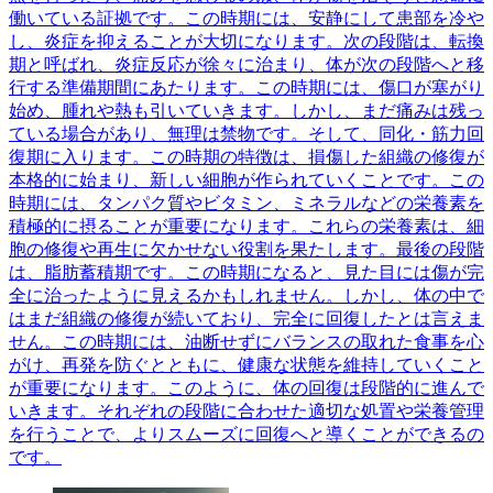
働いている証拠です。この時期には、安静にして患部を冷や
し、炎症を抑えることが大切になります。次の段階は、転換
期と呼ばれ、炎症反応が徐々に治まり、体が次の段階へと移
行する準備期間にあたります。この時期には、傷口が塞がり
始め、腫れや熱も引いていきます。しかし、まだ痛みは残っ
ている場合があり、無理は禁物です。そして、同化・筋力回
復期に入ります。この時期の特徴は、損傷した組織の修復が
本格的に始まり、新しい細胞が作られていくことです。この
時期には、タンパク質やビタミン、ミネラルなどの栄養素を
積極的に摂ることが重要になります。これらの栄養素は、細
胞の修復や再生に欠かせない役割を果たします。最後の段階
は、脂肪蓄積期です。この時期になると、見た目には傷が完
全に治ったように見えるかもしれません。しかし、体の中で
はまだ組織の修復が続いており、完全に回復したとは言えま
せん。この時期には、油断せずにバランスの取れた食事を心
がけ、再発を防ぐとともに、健康な状態を維持していくこと
が重要になります。このように、体の回復は段階的に進んで
いきます。それぞれの段階に合わせた適切な処置や栄養管理
を行うことで、よりスムーズに回復へと導くことができるの
です。