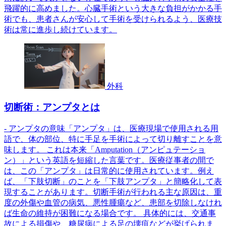
飛躍的に高めました。心臓手術という大きな負担がかかる手
術でも、患者さんが安心して手術を受けられるよう、医療技
術は常に進歩し続けています。
外科
切断術：アンプタとは
- アンプタの意味「アンプタ」は、医療現場で使用される用
語で、体の部位、特に手足を手術によって切り離すことを意
味します。 これは本来「Amputation（アンピュテーショ
ン）」という英語を短縮した言葉です。医療従事者の間で
は、この「アンプタ」は日常的に使用されています。例え
ば、「下肢切断」のことを「下肢アンプタ」と簡略化して表
現することがあります。切断手術が行われる主な原因は、重
度の外傷や血管の病気、悪性腫瘍など、患部を切除しなけれ
ば生命の維持が困難になる場合です。 具体的には、交通事
故による損傷や、糖尿病による足の壊疽などが挙げられま