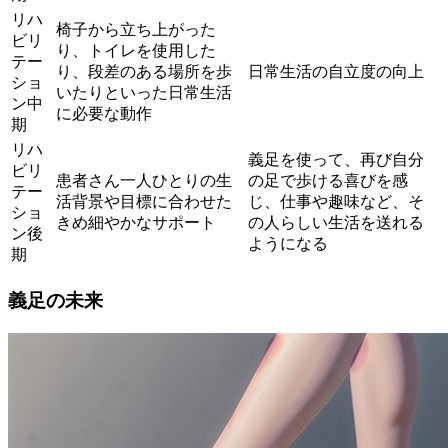
リハ
椅子から立ち上がった
ビリ
り、トイレを使用した
テー
り、段差のある場所を歩
日常生活の自立度の向上
ショ
いたりといった日常生活
ン中
に必要な動作
期
リハ
義足を使って、再び自分
ビリ
患者さん一人ひとりの生
の足で歩ける喜びを感
テー
活背景や目標に合わせた
じ、仕事や趣味など、そ
ショ
きめ細やかなサポート
の人らしい生活を送れる
ン後
ようになる
期
義足の未来