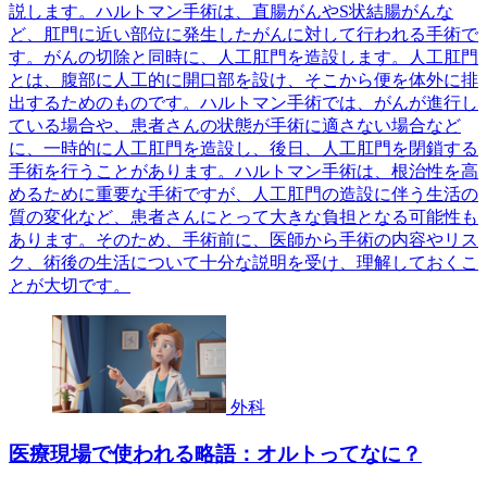
説します。ハルトマン手術は、直腸がんやS状結腸がんな
ど、肛門に近い部位に発生したがんに対して行われる手術で
す。がんの切除と同時に、人工肛門を造設します。人工肛門
とは、腹部に人工的に開口部を設け、そこから便を体外に排
出するためのものです。ハルトマン手術では、がんが進行し
ている場合や、患者さんの状態が手術に適さない場合など
に、一時的に人工肛門を造設し、後日、人工肛門を閉鎖する
手術を行うことがあります。ハルトマン手術は、根治性を高
めるために重要な手術ですが、人工肛門の造設に伴う生活の
質の変化など、患者さんにとって大きな負担となる可能性も
あります。そのため、手術前に、医師から手術の内容やリス
ク、術後の生活について十分な説明を受け、理解しておくこ
とが大切です。
外科
医療現場で使われる略語：オルトってなに？