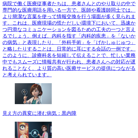
病院で働く医療従事者たちは、患者さんとのやり取りの中で
専門的な医療用語を用いる一方で、医師や看護師同士では、
より簡潔な言葉を使って情報交換を行う場面が多く見られま
す。これは、医療現場の慌ただしい環境下において、迅速か
つ円滑なコミュニケーションを図るための工夫の一つと言え
るでしょう。例えば、内科を指す「内科的疾患」を「ないか
の病気」と表現したり、「外科手術」を「げかしゅじゅつ」
と略したりすることは、日常的に耳にする会話の一例です。
このように、診療科名を短縮して伝えることで、忙しい業務
中でもスムーズに情報共有が行われ、患者さんへの対応が遅
れることなく、より質の高い医療サービスの提供につながる
と考えられています。
見え方の異変に潜む病気：黒内障