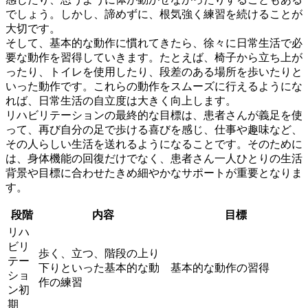
でしょう。しかし、諦めずに、根気強く練習を続けることが
大切です。
そして、基本的な動作に慣れてきたら、徐々に日常生活で必
要な動作を習得していきます。たとえば、椅子から立ち上が
ったり、トイレを使用したり、段差のある場所を歩いたりと
いった動作です。これらの動作をスムーズに行えるようにな
れば、
日常生活の自立度
は大きく向上します。
リハビリテーションの最終的な目標は、患者さんが義足を使
って、再び自分の足で歩ける喜びを感じ、仕事や趣味など、
その人らしい生活を送れるようになることです。そのために
は、
身体機能の回復
だけでなく、患者さん一人ひとりの
生活
背景や目標
に合わせたきめ細やかなサポートが重要となりま
す。
段階
内容
目標
リハ
ビリ
歩く、立つ、階段の上り
テー
下りといった基本的な動
基本的な動作の習得
ショ
作の練習
ン初
期