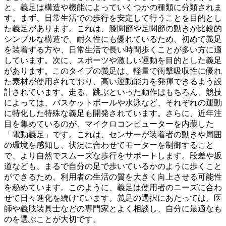
と、義足は構造や機能によっていくつかの種類に分類されま
す。まず、日常生活での歩行を安定して行うことを目的とし
た義足があります。これは、
膝関節や足関節の動きが比較的
シンプルな構造
で、耐久性にも優れているため、初めて義足
を装着する方や、日常生活で長い時間歩くことが多い方に適
しています。次に、スポーツや激しい運動を目的とした義足
があります。このタイプの義足は、
軽量で衝撃吸収性に優れ
た素材
が使用されており、高い運動能力を発揮できるよう設
計されています。走る、跳ぶといった動作はもちろん、競技
によっては、バスケットボールや水泳など、それぞれの運動
に特化した特殊な義足も開発されています。さらに、近年注
目を集めているのが、マイクロコンピューターを内蔵した
「電動義足」です。これは、センサーが装着者の動きや周囲
の環境を感知し、
状況に合わせてモーターを制御すること
で、より自然でスムーズな歩行をサポート
します。段差や坂
道なども、まるで自分の足で歩いているかのように歩くこと
ができるため、利用者の生活の質を大きく向上させる可能性
を秘めています。このように、義足は使用者のニーズに合わ
せて日々進化を続けています。義足の選択にあたっては、医
師や義肢装具士などの専門家とよく相談し、自分に最適なも
のを選ぶことが大切です。