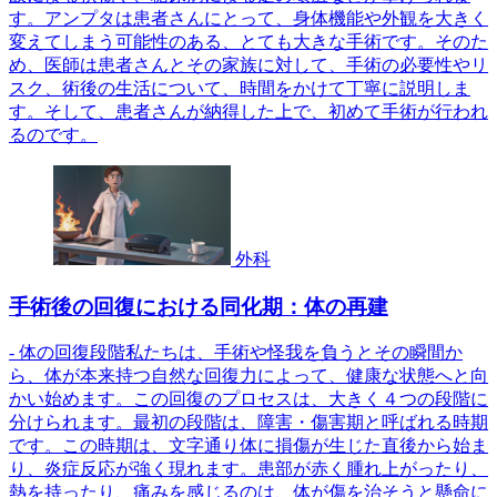
す。アンプタは患者さんにとって、身体機能や外観を大きく
変えてしまう可能性のある、とても大きな手術です。そのた
め、医師は患者さんとその家族に対して、手術の必要性やリ
スク、術後の生活について、時間をかけて丁寧に説明しま
す。そして、患者さんが納得した上で、初めて手術が行われ
るのです。
外科
手術後の回復における同化期：体の再建
- 体の回復段階私たちは、手術や怪我を負うとその瞬間か
ら、体が本来持つ自然な回復力によって、健康な状態へと向
かい始めます。この回復のプロセスは、大きく４つの段階に
分けられます。最初の段階は、障害・傷害期と呼ばれる時期
です。この時期は、文字通り体に損傷が生じた直後から始ま
り、炎症反応が強く現れます。患部が赤く腫れ上がったり、
熱を持ったり、痛みを感じるのは、体が傷を治そうと懸命に