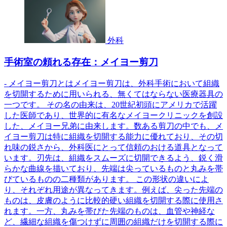
外科
手術室の頼れる存在：メイヨー剪刀
- メイヨー剪刀とはメイヨー剪刀は、外科手術において組織
を切開するために用いられる、無くてはならない医療器具の
一つです。 その名の由来は、20世紀初頭にアメリカで活躍
した医師であり、世界的に有名なメイヨークリニックを創設
した、メイヨー兄弟に由来します。数ある剪刀の中でも、メ
イヨー剪刀は特に組織を切開する能力に優れており、その切
れ味の鋭さから、外科医にとって信頼のおける道具となって
います。刃先は、組織をスムーズに切開できるよう、鋭く滑
らかな曲線を描いており、先端は尖っているものと丸みを帯
びているものの二種類があります。 この形状の違いによ
り、それぞれ用途が異なってきます。例えば、尖った先端の
ものは、皮膚のように比較的硬い組織を切開する際に使用さ
れます。一方、丸みを帯びた先端のものは、血管や神経な
ど、繊細な組織を傷つけずに周囲の組織だけを切開する際に