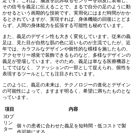
足
です。これは、脳波を読み取るセンサーを頭皮に装着し、
その信号を義足に伝えることで、まるで自分の足のように動
かせるという画期的な技術です。実用化にはまだ時間がかか
るとされていますが、実現すれば、身体機能の回復にとどま
らず、人間の身体能力を拡張する可能性も秘めています。
また、義足のデザイン性も大きく変化しています。従来の義
足は、見た目が自然な肌の色に近いものが主流でしたが、近
年では、
カラフルなデザイン
や
個性的な模様
を施したもの、
アクセサリー感覚で装飾できる
ものなど、多様なデザインの
義足が登場しています。そのため、義足は単なる医療機器と
してではなく、ファッションの一部として捉えられ、個性を
表現するツールとしても注目されています。
このように、義足の未来は、テクノロジーの進化とデザイン
の可能性によって、ますます明るく、希望に満ちたものとな
っています。
項目
内容
3Dプ
リン
個々の患者に合わせた義足を短時間・低コストで製
ター
作可能にする。