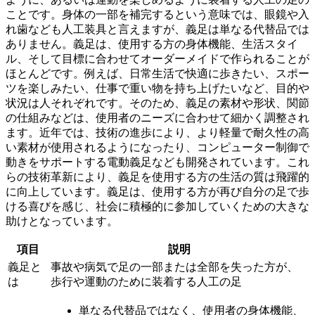
こと
です。身体の一部を補完するという意味では、眼鏡や入
れ歯なども人工装具と言えますが、義足は単なる代替品では
ありません。義足は、使用する方の身体機能、生活スタイ
ル、そして目標に合わせてオーダーメイドで作られることが
ほとんどです。例えば、日常生活で快適に歩きたい、スポー
ツを楽しみたい、仕事で重い物を持ち上げたいなど、目的や
状況は人それぞれです。そのため、義足の素材や形状、関節
の仕組みなどは、使用者のニーズに合わせて細かく調整され
ます。
近年では、技術の進歩により、より軽量で耐久性の高
い素材が使用されるようになったり、コンピューター制御で
動きをサポートする電動義足なども開発
されています。これ
らの技術革新により、義足を使用する方の生活の質は飛躍的
に向上しています。義足は、使用する方が再び自分の足で歩
ける喜びを感じ、社会に積極的に参加していくための大きな
助けとなっています。
項目
説明
義足と
事故や病気で足の一部または全部を失った方が、
は
歩行や運動のために装着する人工の足
単なる代替品ではなく、使用者の身体機能、