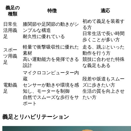
義足の
特徴
適応
種類
初めて義足を装着す
日常生
膝関節や足関節の動きがシ
る方
活用義
ンプルな構造
日常生活で長い時間
足
耐久性に優れている
歩くことが多い方
軽量で衝撃吸収性に優れた
走る、跳ぶといった
スポー
素材
動作を行う方
ツ用義
高い運動能力を発揮できる
競技に合わせた特殊
足
設計
な義足もある
マイクロコンピューター内
蔵
段差や坂道もスムー
電動義
センサーが動きや環境を感
ズに歩きたい方
足
知し、モーターを制御
生活の質を向上させ
自然でスムーズな歩行をサ
たい方
ポート
義足とリハビリテーション