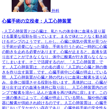
外科
心臓手術の立役者：人工心肺装置
- 人工心肺装置とは心臓は、私たちの体全体に血液を送り届
ける重要な役割を担っています。まるで休むことなく動き続
けるポンプのようです。しかし、心臓に病気や異常が見つか
り手術が必要になった場合、手術を行うために一時的に心臓
の動きを止める必要があります。心臓が止まると、血液を送
り出すことができなくなり、体中に酸素が行き渡らなくなっ
てしまいます。そこで活躍するのが、「人工心肺装置」で
す。人工心肺装置は、その名の通り「人工的に心臓と肺の働
きを作り出す装置」です。心臓手術中に心臓が停止している
間、人工心肺装置が心臓と肺の代わりに血液に酸素を送り込
み、全身に循環させる役割を担います。具体的には、心臓が
送り出すはずの血液を体外に取り出し、人工心肺装置内のポ
ンプで酸素を溶かし込んだ血液を再び体内に戻します。この
一連の働きによって、心臓が停止している間も、脳や他の臓
器に酸素が供給され続けるのです。人工心肺装置は、心臓手
術において欠かせない存在であり、心臓外科手術の安全性を