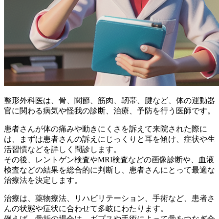
整形外科医は、骨、関節、筋肉、靭帯、腱など、
体の運動器
官に関わる病気や怪我の診断、治療、予防を行う医師
です。
患者さんが体の痛みや動きにくさを訴えて来院された際に
は、まずは
患者さんの訴えにじっくりと耳を傾け、症状や生
活習慣などを詳しく問診
します。
その後、レントゲン検査やMRI検査などの画像診断や、血液
検査などの結果を総合的に判断し、
患者さんにとって最適な
治療法を決定
します。
治療は、
薬物療法、リハビリテーション、手術など、患者さ
んの状態や症状に合わせて多岐にわたります
。
例えば、骨折の場合は、ギプスや手術によって骨をつなぎ合