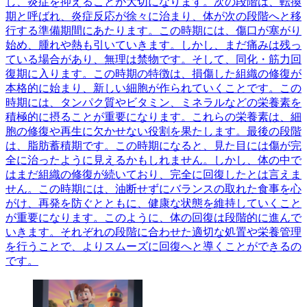
し、炎症を抑えることが大切になります。次の段階は、転換
期と呼ばれ、炎症反応が徐々に治まり、体が次の段階へと移
行する準備期間にあたります。この時期には、傷口が塞がり
始め、腫れや熱も引いていきます。しかし、まだ痛みは残っ
ている場合があり、無理は禁物です。そして、同化・筋力回
復期に入ります。この時期の特徴は、損傷した組織の修復が
本格的に始まり、新しい細胞が作られていくことです。この
時期には、タンパク質やビタミン、ミネラルなどの栄養素を
積極的に摂ることが重要になります。これらの栄養素は、細
胞の修復や再生に欠かせない役割を果たします。最後の段階
は、脂肪蓄積期です。この時期になると、見た目には傷が完
全に治ったように見えるかもしれません。しかし、体の中で
はまだ組織の修復が続いており、完全に回復したとは言えま
せん。この時期には、油断せずにバランスの取れた食事を心
がけ、再発を防ぐとともに、健康な状態を維持していくこと
が重要になります。このように、体の回復は段階的に進んで
いきます。それぞれの段階に合わせた適切な処置や栄養管理
を行うことで、よりスムーズに回復へと導くことができるの
です。