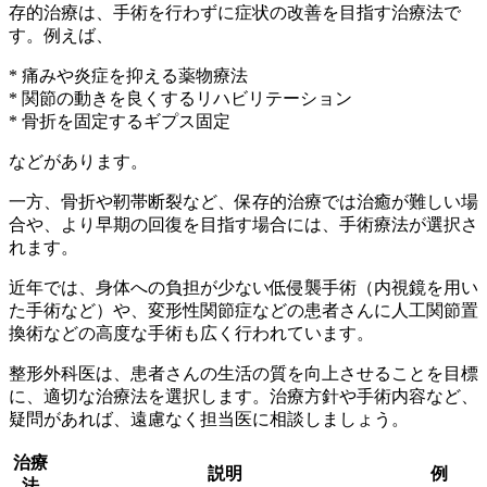
存的治療は、手術を行わずに症状の改善を目指す治療法で
す。例えば、
* 痛みや炎症を抑える薬物療法
* 関節の動きを良くするリハビリテーション
* 骨折を固定するギプス固定
などがあります。
一方、骨折や靭帯断裂など、保存的治療では治癒が難しい場
合や、より早期の回復を目指す場合には、手術療法が選択さ
れます。
近年では、身体への負担が少ない
低侵襲手術（内視鏡を用い
た手術など）
や、変形性関節症などの患者さんに
人工関節置
換術
などの高度な手術も広く行われています。
整形外科医は、患者さんの生活の質を向上させることを目標
に、適切な治療法を選択します。治療方針や手術内容など、
疑問があれば、遠慮なく担当医に相談しましょう。
治療
説明
例
法