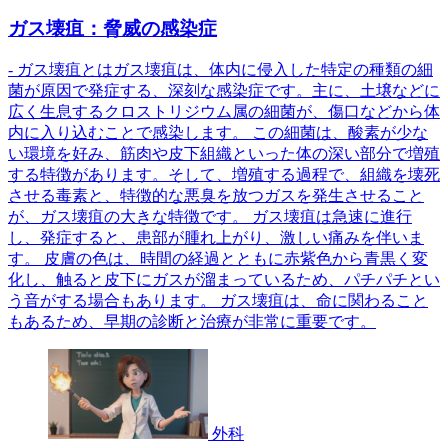
ガス壊疽：脅威の感染症
- ガス壊疽とはガス壊疽は、体内に侵入した特定の種類の細
菌が原因で発症する、深刻な感染症です。主に、土壌などに
広く生息するクロストリジウム属の細菌が、傷口などから体
内に入り込むことで感染します。 この細菌は、酸素が少な
い環境を好み、筋肉や皮下組織といった体の深い部分で増殖
する特徴があります。そして、増殖する過程で、組織を壊死
させる毒素と、特徴的な悪臭を放つガスを発生させること
が、ガス壊疽の大きな特徴です。 ガス壊疽は急速に進行
し、発症すると、患部が腫れ上がり、激しい痛みを伴いま
す。 皮膚の色は、時間の経過とともに赤紫色から青黒く変
化し、触ると皮下にガスが溜まっているため、パチパチとい
う音がする場合もあります。 ガス壊疽は、命に関わること
もあるため、早期の診断と治療が非常に重要です。
外科