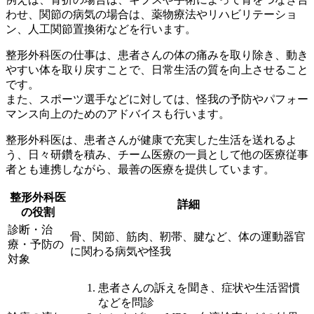
わせ、関節の病気の場合は、薬物療法やリハビリテーショ
ン、人工関節置換術などを行います。
整形外科医の仕事は、
患者さんの体の痛みを取り除き、動き
やすい体を取り戻すことで、日常生活の質を向上させる
こと
です。
また、スポーツ選手などに対しては、怪我の予防やパフォー
マンス向上のためのアドバイスも行います。
整形外科医は、患者さんが
健康で充実した生活を送れるよ
う、日々研鑽を積み、チーム医療の一員として他の医療従事
者とも連携しながら、最善の医療を提供
しています。
整形外科医
詳細
の役割
診断・治
骨、関節、筋肉、靭帯、腱など、体の運動器官
療・予防の
に関わる病気や怪我
対象
患者さんの訴えを聞き、症状や生活習慣
などを問診