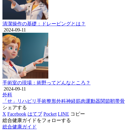
清潔操作の基礎：ドレーピングとは？
2024-09-11
手術室の現場：術野ってどんなところ？
2024-09-11
外科
「せ」
リハビリ
手術
整形外科
神経
筋肉
運動器
関節
靭帯
骨
シェアする
X
Facebook
はてブ
Pocket
LINE
コピー
総合健康ガイドをフォローする
総合健康ガイド