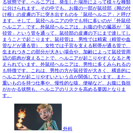
る状態です。ヘルニアは、発生した場所によって様々な種類
に分けられます。その中でも、お腹の一部が鼠径部（脚の付
け根）の皮膚の下に突き出すものを「鼠径ヘルニア」と呼び
ます。そして、鼠径ヘルニアの中でも特に多いのが「外鼠径
ヘルニア」です。外鼠径ヘルニアは、お腹の中の臓器が「鼠
径管」という管を通って、鼠径部の皮膚の下にまで達してし
まうことで起こります。鼠径管は、男性では精索（精管や血
管などが通る管）、女性では子宮を支える靭帯が通る管で、
生まれつきこの部分が大きい場合や、加齢によって鼠径管周
辺の筋肉が衰えることで、ヘルニアが起こりやすくなると考
えられています。外鼠径ヘルニアは、男性に多くみられるの
も特徴です。これは、男性の方が鼠径管が大きく、構造的に
ヘルニアが起こりやすいという点が関係しています。また、
重いものを持つ仕事や、慢性的な咳、便秘など、お腹に負担
がかかる状態も、ヘルニアのリスクを高める要因となりま
す。
外科