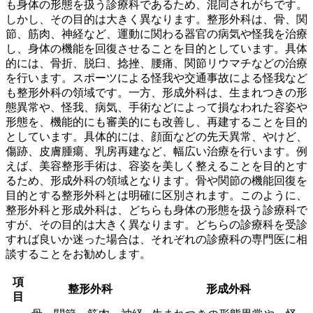
も身体の形態を扱う診療科であるため、混同されがちです。
しかし、その目的は大きく異なります。整形外科は、
骨、関
節、筋肉、神経など、運動に関わる器官の病気や怪我を治療
し、身体の機能を回復させる
ことを目的としています。具体
的には、骨折、脱臼、捻挫、腰痛、関節リウマチなどの治療
を行います。スポーツによる怪我や交通事故による怪我など
も整形外科の領域です。一方、形成外科は、
生まれつきの形
態異常や、怪我、病気、手術などによって損なわれた容姿や
形態を、機能的にも審美的にも改善し、再建する
ことを目的
としています。具体的には、顔面などの先天異常、やけど、
傷跡、皮膚腫瘍、乳房再建など、幅広い治療を行います。例
えば、美容整形手術は、
容姿を美しく整えることを目的とす
るため、形成外科の領域
となります。骨や関節の機能回復を
目的とする整形外科とは明確に区別されます。このように、
整形外科と形成外科は、どちらも身体の形態を扱う診療科で
すが、その目的は大きく異なります。どちらの診療科を受診
すれば良いか迷った場合は、それぞれの診療科の専門医に相
談することをお勧めします。
項
整形外科
形成外科
目