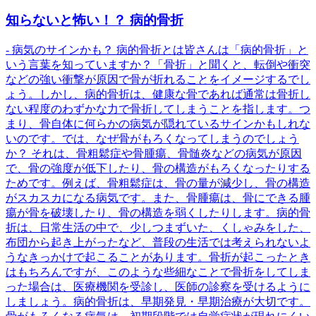
知らないと怖い！？ 病的骨折
- 病気のサインかも？ 病的骨折とは皆さんは「病的骨折」と
いう言葉を知っていますか？「骨折」と聞くと、転倒や衝突
などの強い衝撃が原因で骨が折れることをイメージするでし
ょう。しかし、病的骨折は、健康な骨であれば通常は骨折し
ない程度のわずかな力で骨折してしまうことを指します。つ
まり、骨自体に何らかの病気が隠れているサインかもしれな
いのです。では、なぜ骨がもろくなってしまうのでしょう
か？ それは、骨粗鬆症や骨腫瘍、骨髄炎などの病気が原因
で、骨の強度が低下したり、骨の構造がもろくなったりする
ためです。例えば、骨粗鬆症は、骨の量が減少し、骨の構造
がスカスカになる病気です。また、骨腫瘍は、骨にできる腫
瘍が骨を破壊したり、骨の構造を弱くしたりします。病的骨
折は、日常生活の中で、少しつまずいた、くしゃみをした、
布団から起き上がったなど、普段の生活では考えられないよ
うなきっかけで起こることがあります。骨折が起こったとき
はもちろんですが、このような些細なことで骨折をしてしま
った場合は、医療機関を受診し、医師の診察を受けるように
しましょう。病的骨折は、早期発見・早期治療が大切です。