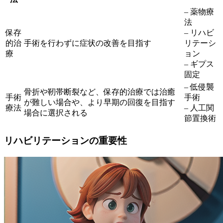
– 薬物療
法
保存
– リハビ
的治
手術を行わずに症状の改善を目指す
リテーシ
療
ョン
– ギプス
固定
– 低侵襲
骨折や靭帯断裂など、保存的治療では治癒
手術
手術
が難しい場合や、より早期の回復を目指す
療法
– 人工関
場合に選択される
節置換術
リハビリテーションの重要性