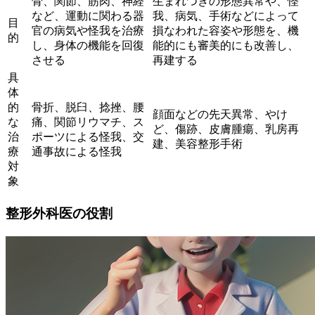
骨、関節、筋肉、神経
生まれつきの形態異常や、怪
など、運動に関わる器
我、病気、手術などによって
目
官の病気や怪我を治療
損なわれた容姿や形態を、機
的
し、身体の機能を回復
能的にも審美的にも改善し、
させる
再建する
具
体
的
骨折、脱臼、捻挫、腰
顔面などの先天異常、やけ
な
痛、関節リウマチ、ス
ど、傷跡、皮膚腫瘍、乳房再
治
ポーツによる怪我、交
建、美容整形手術
療
通事故による怪我
対
象
整形外科医の役割