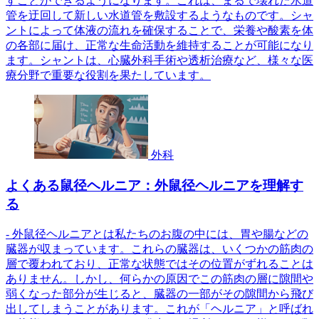
すことができるようになります。これは、まるで壊れた水道
管を迂回して新しい水道管を敷設するようなものです。シャ
ントによって体液の流れを確保することで、栄養や酸素を体
の各部に届け、正常な生命活動を維持することが可能になり
ます。シャントは、心臓外科手術や透析治療など、様々な医
療分野で重要な役割を果たしています。
外科
よくある鼠径ヘルニア：外鼠径ヘルニアを理解す
る
- 外鼠径ヘルニアとは私たちのお腹の中には、胃や腸などの
臓器が収まっています。これらの臓器は、いくつかの筋肉の
層で覆われており、正常な状態ではその位置がずれることは
ありません。しかし、何らかの原因でこの筋肉の層に隙間や
弱くなった部分が生じると、臓器の一部がその隙間から飛び
出してしまうことがあります。これが「ヘルニア」と呼ばれ