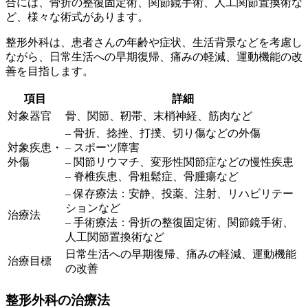
合には、骨折の整復固定術、関節鏡手術、人工関節置換術な
ど、様々な術式があります。
整形外科は、患者さんの年齢や症状、生活背景などを考慮し
ながら、日常生活への早期復帰、痛みの軽減、運動機能の改
善を目指します。
項目
詳細
対象器官
骨、関節、靭帯、末梢神経、筋肉など
– 骨折、捻挫、打撲、切り傷などの外傷
対象疾患・
– スポーツ障害
外傷
– 関節リウマチ、変形性関節症などの慢性疾患
– 脊椎疾患、骨粗鬆症、骨腫瘍など
– 保存療法：安静、投薬、注射、リハビリテー
ションなど
治療法
– 手術療法：骨折の整復固定術、関節鏡手術、
人工関節置換術など
日常生活への早期復帰、痛みの軽減、運動機能
治療目標
の改善
整形外科の治療法