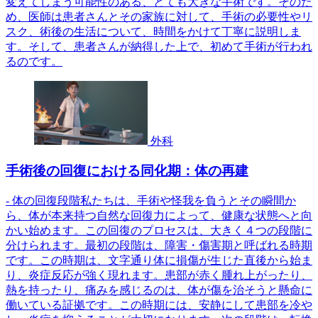
変えてしまう可能性のある、とても大きな手術です。そのた
め、医師は患者さんとその家族に対して、手術の必要性やリ
スク、術後の生活について、時間をかけて丁寧に説明しま
す。そして、患者さんが納得した上で、初めて手術が行われ
るのです。
外科
手術後の回復における同化期：体の再建
- 体の回復段階私たちは、手術や怪我を負うとその瞬間か
ら、体が本来持つ自然な回復力によって、健康な状態へと向
かい始めます。この回復のプロセスは、大きく４つの段階に
分けられます。最初の段階は、障害・傷害期と呼ばれる時期
です。この時期は、文字通り体に損傷が生じた直後から始ま
り、炎症反応が強く現れます。患部が赤く腫れ上がったり、
熱を持ったり、痛みを感じるのは、体が傷を治そうと懸命に
働いている証拠です。この時期には、安静にして患部を冷や