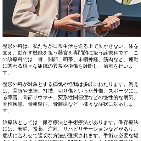
整形外科は、私たちが日常生活を送る上で欠かせない、体を
支え、動かす機能を担う器官を専門的に扱う診療科です。こ
の診療科では、骨、関節、靭帯、末梢神経、筋肉など、運動
に関わる様々な組織の異常や損傷を診断し、治療を行いま
す。
整形外科が対象とする病気や怪我は多岐にわたります。
例え
ば、骨折や捻挫、打撲、切り傷といった外傷、スポーツによ
る障害、関節リウマチ、変形性関節症などの慢性的な病気、
脊椎疾患、骨粗鬆症、骨腫瘍など、様々な症状に対応しま
す。
治療法としては、保存療法と手術療法があります。
保存療法
には、安静、投薬、注射、リハビリテーションなどがあり、
症状に合わせて適切な方法が選択されます。手術が必要な場