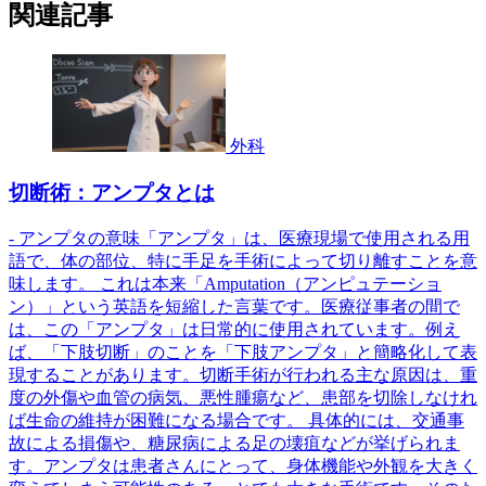
関連記事
外科
切断術：アンプタとは
- アンプタの意味「アンプタ」は、医療現場で使用される用
語で、体の部位、特に手足を手術によって切り離すことを意
味します。 これは本来「Amputation（アンピュテーショ
ン）」という英語を短縮した言葉です。医療従事者の間で
は、この「アンプタ」は日常的に使用されています。例え
ば、「下肢切断」のことを「下肢アンプタ」と簡略化して表
現することがあります。切断手術が行われる主な原因は、重
度の外傷や血管の病気、悪性腫瘍など、患部を切除しなけれ
ば生命の維持が困難になる場合です。 具体的には、交通事
故による損傷や、糖尿病による足の壊疽などが挙げられま
す。アンプタは患者さんにとって、身体機能や外観を大きく