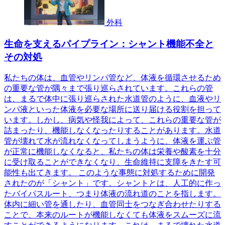
外科
生命を支えるパイプライン：シャント機能不全と
その対処
私たちの体は、血管やリンパ管など、体液を循環させるため
の重要な管が隅々まで張り巡らされています。これらの管
は、まるで体中に張り巡らされた水道管のように、血液やリ
ンパ液といった体液を必要な場所に送り届ける役割を担って
います。しかし、病気や怪我によって、これらの重要な管が
詰まったり、機能しなくなったりすることがあります。水道
管が壊れて水が流れなくなってしまうように、体液を運ぶ管
が正常に機能しなくなると、私たちの体は栄養や酸素を十分
に受け取ることができなくなり、生命維持に支障をきたす可
能性も出てきます。 このような事態に対処するために開発
されたのが「シャント」です。シャントとは、人工的に作っ
たバイパスルート、つまり体液の流れ道のことを指します。
体内に細い管を通したり、血管同士をつなぎ合わせたりする
ことで、本来のルートが機能しなくても体液をスムーズに流