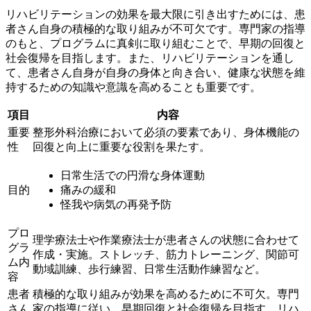
リハビリテーションの効果を最大限に引き出すためには、
患
者さん自身の積極的な取り組みが不可欠
です。専門家の指導
のもと、プログラムに真剣に取り組むことで、早期の回復と
社会復帰を目指します。また、リハビリテーションを通し
て、患者さん自身が自身の身体と向き合い、健康な状態を維
持するための知識や意識を高めることも重要です。
項目
内容
重要
整形外科治療において
必須
の要素であり、身体機能の
性
回復と向上に重要な役割を果たす。
日常生活での円滑な身体運動
目的
痛みの緩和
怪我や病気の再発予防
プロ
理学療法士や作業療法士が患者さんの状態に合わせて
グラ
作成・実施。ストレッチ、筋力トレーニング、関節可
ム内
動域訓練、歩行練習、日常生活動作練習など。
容
患者
積極的な取り組み
が効果を高めるために不可欠。専門
さん
家の指導に従い、早期回復と社会復帰を目指す。リハ