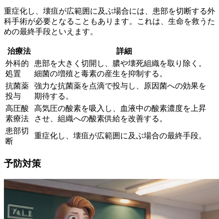
重症化し、壊疽が広範囲に及ぶ場合には、
患部を切断する外
科手術
が必要となることもあります。これは、生命を救うた
めの最終手段といえます。
治療法
詳細
外科的
患部を大きく切開し、膿や壊死組織を取り除く。
処置
細菌の増殖と毒素の産生を抑制する。
抗菌薬
強力な抗菌薬を点滴で投与し、原因菌への効果を
投与
期待する。
高圧酸
高気圧の酸素を吸入し、血液中の酸素濃度を上昇
素療法
させ、組織への酸素供給を改善する。
患部切
重症化し、壊疽が広範囲に及ぶ場合の最終手段。
断
予防対策