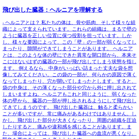
飛び出した臓器：ヘルニアを理解する
- ヘルニアとは？ 私たちの体は、骨や筋肉、そして様々な組
織によって支えられています。これらの組織は、まるで壁の
ように臓器を正しい位置に保つ役割を担っています。しか
し、様々な要因によって、この「壁」の一部が弱くなってし
まったり、隙間ができてしまうことがあります。 ヘルニア
とは、このような体の壁にできた異常な開口部から、本来そ
こにはないはずの臓器の一部が飛び出してしまう状態を指し
ます。 例えるなら、中身がいっぱい詰まった丈夫な袋を想
像してみてください。この袋の一部が、何らかの原因で薄く
なってしまったり、穴が開いてしまったとします。すると、
袋の中身は、その薄くなった部分や穴から外に押し出されて
しまいますよね。ヘルニアもこれと同じように、弱くなった
体の壁から、臓器の一部が押し出されるようにして飛び出し
てきてしまうのです。 飛び出した臓器は、触ると柔らかい
ことが多いですが、常に痛みがあるわけではありません。し
かし、飛び出した部分が大きくなったり、周囲の組織を圧迫
したりすると、痛みや違和感を感じることがあります。ま
た、場合によっては、飛び出した臓器への血流が悪くなり、