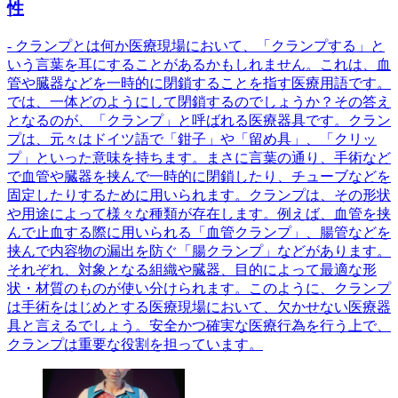
性
- クランプとは何か医療現場において、「クランプする」と
いう言葉を耳にすることがあるかもしれません。これは、血
管や臓器などを一時的に閉鎖することを指す医療用語です。
では、一体どのようにして閉鎖するのでしょうか？その答え
となるのが、「クランプ」と呼ばれる医療器具です。クラン
プは、元々はドイツ語で「鉗子」や「留め具」、「クリッ
プ」といった意味を持ちます。まさに言葉の通り、手術など
で血管や臓器を挟んで一時的に閉鎖したり、チューブなどを
固定したりするために用いられます。クランプは、その形状
や用途によって様々な種類が存在します。例えば、血管を挟
んで止血する際に用いられる「血管クランプ」、腸管などを
挟んで内容物の漏出を防ぐ「腸クランプ」などがあります。
それぞれ、対象となる組織や臓器、目的によって最適な形
状・材質のものが使い分けられます。このように、クランプ
は手術をはじめとする医療現場において、欠かせない医療器
具と言えるでしょう。安全かつ確実な医療行為を行う上で、
クランプは重要な役割を担っています。