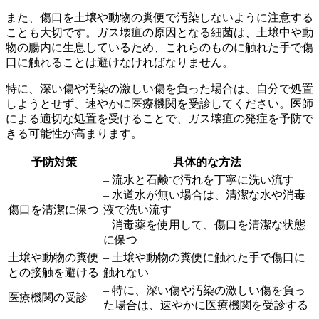
また、傷口を土壌や動物の糞便で汚染しないように注意する
ことも大切です。ガス壊疽の原因となる細菌は、土壌中や動
物の腸内に生息しているため、これらのものに触れた手で傷
口に触れることは避けなければなりません。
特に、
深い傷や汚染の激しい傷
を負った場合は、自分で処置
しようとせず、速やかに医療機関を受診してください。医師
による適切な処置を受けることで、ガス壊疽の発症を予防で
きる可能性が高まります。
予防対策
具体的な方法
– 流水と石鹸で汚れを丁寧に洗い流す
– 水道水が無い場合は、清潔な水や消毒
傷口を清潔に保つ
液で洗い流す
– 消毒薬を使用して、傷口を清潔な状態
に保つ
土壌や動物の糞便
– 土壌や動物の糞便に触れた手で傷口に
との接触を避ける
触れない
– 特に、深い傷や汚染の激しい傷を負っ
医療機関の受診
た場合は、速やかに医療機関を受診する