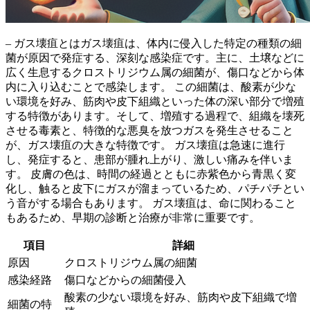
– ガス壊疽とはガス壊疽は、
体内に侵入した特定の種類の細
菌が原因で発症する、深刻な感染症
です。主に、土壌などに
広く生息するクロストリジウム属の細菌が、傷口などから体
内に入り込むことで感染します。 この細菌は、酸素が少な
い環境を好み、筋肉や皮下組織といった体の深い部分で増殖
する特徴があります。そして、増殖する過程で、
組織を壊死
させる毒素と、特徴的な悪臭を放つガスを発生させる
こと
が、ガス壊疽の大きな特徴です。 ガス壊疽は急速に進行
し、発症すると、
患部が腫れ上がり、激しい痛み
を伴いま
す。 皮膚の色は、時間の経過とともに赤紫色から青黒く変
化し、触ると
皮下にガスが溜まっているため、パチパチとい
う音がする場合
もあります。 ガス壊疽は、命に関わること
もあるため、早期の診断と治療が非常に重要です。
項目
詳細
原因
クロストリジウム属の細菌
感染経路
傷口などからの細菌侵入
酸素の少ない環境を好み、筋肉や皮下組織で増
細菌の特