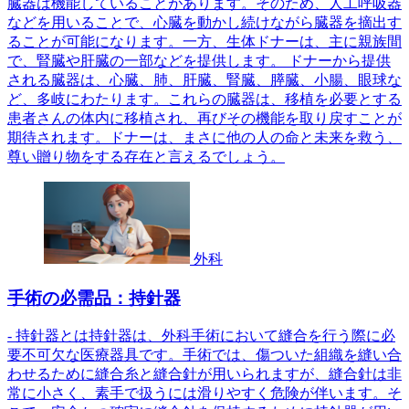
臓器は機能していることがあります。そのため、人工呼吸器
などを用いることで、心臓を動かし続けながら臓器を摘出す
ることが可能になります。一方、生体ドナーは、主に親族間
で、腎臓や肝臓の一部などを提供します。 ドナーから提供
される臓器は、心臓、肺、肝臓、腎臓、膵臓、小腸、眼球な
ど、多岐にわたります。これらの臓器は、移植を必要とする
患者さんの体内に移植され、再びその機能を取り戻すことが
期待されます。ドナーは、まさに他の人の命と未来を救う、
尊い贈り物をする存在と言えるでしょう。
外科
手術の必需品：持針器
- 持針器とは持針器は、外科手術において縫合を行う際に必
要不可欠な医療器具です。手術では、傷ついた組織を縫い合
わせるために縫合糸と縫合針が用いられますが、縫合針は非
常に小さく、素手で扱うには滑りやすく危険が伴います。そ