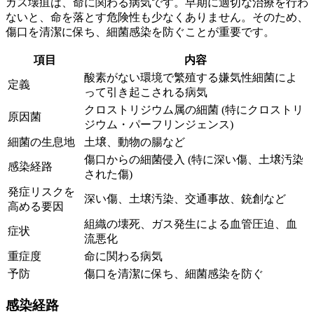
ガス壊疽は、命に関わる病気です。早期に適切な治療を行わ
ないと、命を落とす危険性も少なくありません。そのため、
傷口を清潔に保ち、細菌感染を防ぐことが重要です。
項目
内容
酸素がない環境で繁殖する嫌気性細菌によ
定義
って引き起こされる病気
クロストリジウム属の細菌 (特にクロストリ
原因菌
ジウム・パーフリンジェンス)
細菌の生息地
土壌、動物の腸など
傷口からの細菌侵入 (特に深い傷、土壌汚染
感染経路
された傷)
発症リスクを
深い傷、土壌汚染、交通事故、銃創など
高める要因
組織の壊死、ガス発生による血管圧迫、血
症状
流悪化
重症度
命に関わる病気
予防
傷口を清潔に保ち、細菌感染を防ぐ
感染経路