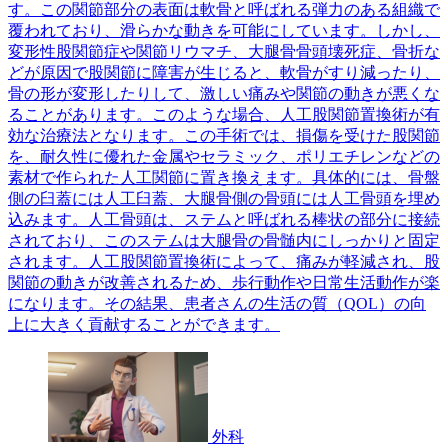
す。この関節部分の表面は軟骨と呼ばれる弾力のある組織で
覆われており、滑らかな動きを可能にしています。しかし、
変形性股関節症や関節リウマチ、大腿骨骨頭壊死症、骨折な
どが原因で股関節に障害が生じると、軟骨がすり減ったり、
骨の形が変形したりして、激しい痛みや関節の動きが悪くな
ることがあります。このような場合、人工股関節置換術が有
効な治療法となります。この手術では、損傷を受けた股関節
を、耐久性に優れた金属やセラミック、ポリエチレンなどの
素材で作られた人工関節に置き換えます。具体的には、骨盤
側の臼蓋には人工臼蓋、大腿骨側の骨頭には人工骨頭を埋め
込みます。人工骨頭は、ステムと呼ばれる棒状の部分に接続
されており、このステムは大腿骨の骨髄内にしっかりと固定
されます。人工股関節置換術によって、痛みが軽減され、股
関節の動きが改善されるため、歩行動作や日常生活動作が楽
になります。その結果、患者さんの生活の質（QOL）の向
上に大きく貢献することができます。
外科