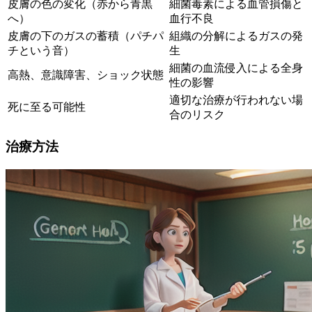
皮膚の色の変化（赤から青黒
細菌毒素による血管損傷と
へ）
血行不良
皮膚の下のガスの蓄積（パチパ
組織の分解によるガスの発
チという音）
生
細菌の血流侵入による全身
高熱、意識障害、ショック状態
性の影響
適切な治療が行われない場
死に至る可能性
合のリスク
治療方法