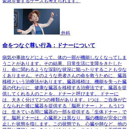
緊急を要するケースも考えられます。
外科
命をつなぐ尊い行為：ドナーについて
病気や事故などによって、体の一部が機能しなくなってしま
うことがあります。その結果、日常生活に支障をきたした
り、命に関わるような深刻な状況に陥ったりすることも少な
くありません。そのような患者さんの命を救うために、臓器
移植という治療法があります。臓器移植は、機能を失った臓
器の代わりに、健康な臓器を移植する治療法です。臓器を提
供してくれる人のことを、ドナーと呼びます。 ドナーに
は、大きく分けて2つの種類があります。1つは、ご自身が亡
くなられた後に臓器を提供する「脳死ドナー」と、もう1つ
は、生きている間に臓器の一部を提供する「生体ドナー」で
す。脳死ドナーは、心臓死とは異なり、脳の機能が完全に停
止した状態を指します。この状態でも、心臓や肺など、他の