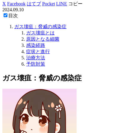
X
Facebook
はてブ
Pocket
LINE
コピー
2024.09.10
目次
ガス壊疽：脅威の感染症
ガス壊疽とは
原因となる細菌
感染経路
症状と進行
治療方法
予防対策
ガス壊疽：脅威の感染症