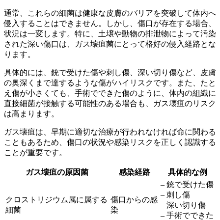
通常、これらの細菌は健康な皮膚のバリアを突破して体内へ
侵入することはできません。しかし、
傷口
が存在する場合、
状況は一変します。特に、
土壌や動物の排泄物
によって汚染
された深い傷口は、ガス壊疽菌にとって格好の侵入経路とな
ります。
具体的には、
銃で受けた傷や刺し傷、深い切り傷
など、皮膚
の奥深くまで達するような傷がハイリスクです。また、たと
え傷が小さくても、
手術でできた傷
のように、体内の組織に
直接細菌が接触する可能性のある場合も、ガス壊疽のリスク
は高まります。
ガス壊疽は、早期に適切な治療が行われなければ命に関わる
こともあるため、傷口の状況や感染リスクを正しく認識する
ことが重要です。
ガス壊疽の原因菌
感染経路
具体的な例
– 銃で受けた傷
– 刺し傷
クロストリジウム属に属する
傷口からの感
– 深い切り傷
細菌
染
– 手術でできた