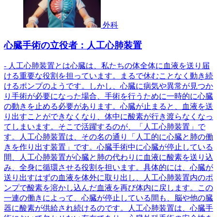
外科
心臓手術の立役者：人工心肺装置
- 人工心肺装置とは心臓は、私たちの体全体に血液を送り届
ける重要な役割を担っています。まるで休むことなく動き続
けるポンプのようです。しかし、心臓に病気や異常が見つか
り手術が必要になった場合、手術を行うために一時的に心臓
の動きを止める必要があります。心臓が止まると、血液を送
り出すことができなくなり、体中に酸素が行き渡らなくなっ
てしまいます。そこで活躍するのが、「人工心肺装置」で
す。人工心肺装置は、その名の通り「人工的に心臓と肺の働
きを作り出す装置」です。心臓手術中に心臓が停止している
間、人工心肺装置が心臓と肺の代わりに血液に酸素を送り込
み、全身に循環させる役割を担います。具体的には、心臓が
送り出すはずの血液を体外に取り出し、人工心肺装置内のポ
ンプで酸素を溶かし込んだ血液を再び体内に戻します。この
一連の働きによって、心臓が停止している間も、脳や他の臓
器に酸素が供給され続けるのです。人工心肺装置は、心臓手