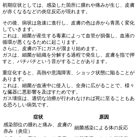
初期症状としては、感染した箇所に腫れや痛みが生じ、皮膚
が赤くなるなどの炎症反応が現れます。
その後、病状は急速に進行し、皮膚の色は赤から青黒く変化
していきます。
これは、
細菌が産生する毒素によって血管が損傷
し、血液の
循環が悪くなるために起こります。
さらに、皮膚の下にガスが溜まり始めます。
ガスは、
細菌が組織を分解する過程
で発生し、皮膚を指で押
すと、パチパチという音がすることがあります。
重症化すると、高熱や意識障害、ショック状態に陥ることが
あります。
これは、
細菌が血液中に侵入
し、全身に広がることで、様々
な臓器に悪影響を及ぼすためです。
ガス壊疽は、
適切な治療が行われなければ死に至る
こともあ
る恐ろしい病気です。
症状
原因
感染部位の腫れと痛み、皮膚の
細菌感染による体の反応
赤み（炎症）