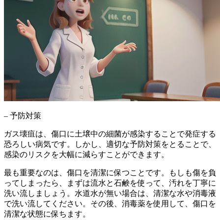
– 予防対策
ガス壊疽は、
傷口に土壌中の細菌が感染
することで発症する
恐ろしい病気です。しかし、適切な予防対策をとることで、
感染のリスクを大幅に減らすことができます。
最も重要なのは、
傷口を清潔に保つこと
です。もしも傷を負
ってしまったら、まずは流水と石鹸を使って、
汚れを丁寧に
洗い流し
ましょう。水道水が無い場合は、清潔な水や消毒液
で洗い流してください。その後、消毒薬を使用して、
傷口を
清潔な状態に保ち
ます。