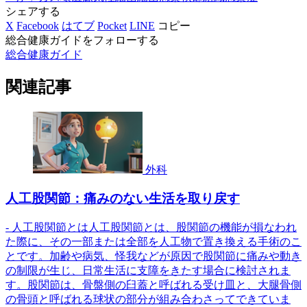
シェアする
X
Facebook
はてブ
Pocket
LINE
コピー
総合健康ガイドをフォローする
総合健康ガイド
関連記事
外科
人工股関節：痛みのない生活を取り戻す
- 人工股関節とは人工股関節とは、股関節の機能が損なわれ
た際に、その一部または全部を人工物で置き換える手術のこ
とです。加齢や病気、怪我などが原因で股関節に痛みや動き
の制限が生じ、日常生活に支障をきたす場合に検討されま
す。股関節は、骨盤側の臼蓋と呼ばれる受け皿と、大腿骨側
の骨頭と呼ばれる球状の部分が組み合わさってできていま