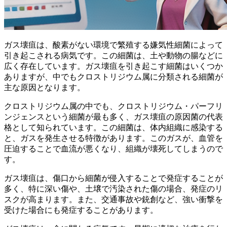
ガス壊疽は、
酸素がない環境で繁殖する嫌気性細菌
によって
引き起こされる病気です。この細菌は、土や動物の腸などに
広く存在しています。ガス壊疽を引き起こす細菌はいくつか
ありますが、中でもクロストリジウム属に分類される細菌が
主な原因となります。
クロストリジウム属の中でも、
クロストリジウム・パーフリ
ンジェンス
という細菌が最も多く、ガス壊疽の原因菌の代表
格として知られています。この細菌は、体内組織に感染する
と、ガスを発生させる特徴があります。このガスが、血管を
圧迫することで血流が悪くなり、組織が壊死してしまうので
す。
ガス壊疽は、傷口から細菌が侵入することで発症することが
多く、特に深い傷や、土壌で汚染された傷の場合、発症のリ
スクが高まります。また、交通事故や銃創など、強い衝撃を
受けた場合にも発症することがあります。