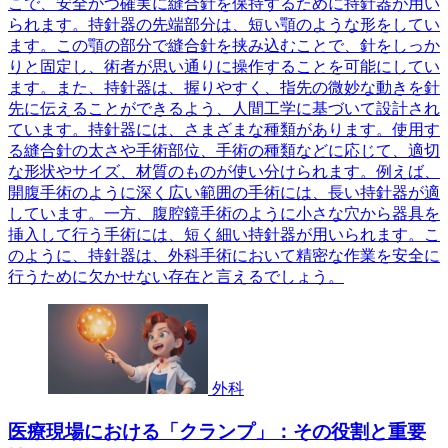
こで、安全かつ確実に縫合針を保持するために持針器が用い
られます。持針器の先端部分は、短い顎のような形をしてい
ます。この顎の部分で縫合針を挟み込むことで、針をしっか
りと固定し、術者が思い通りに操作することを可能にしてい
ます。また、持針器は、握りやすく、指先の微妙な動きを針
先に伝えることができるよう、人間工学に基づいて設計され
ています。持針器には、さまざまな種類があります。使用す
る縫合針の太さや手術部位、手術の種類などに応じて、適切
な形状やサイズ、材質のものが使い分けられます。例えば、
開腹手術のように深く広い範囲の手術には、長い持針器が適
しています。一方、腹腔鏡手術のように小さな穴から器具を
挿入して行う手術には、短く細い持針器が用いられます。こ
のように、持針器は、外科手術において精密な作業を安全に
行うために欠かせない存在と言えるでしょう。
外科
医療現場における「クランプ」：その役割と重要