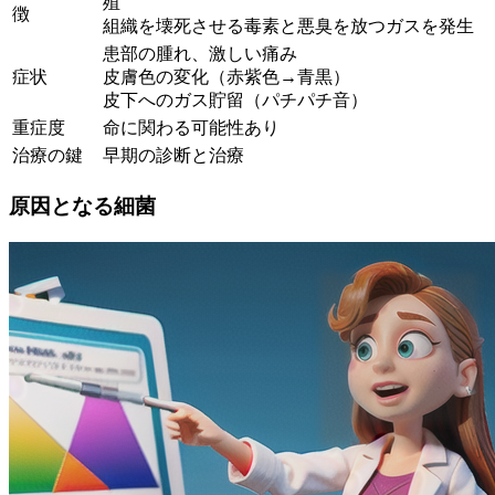
殖
徴
組織を壊死させる毒素と悪臭を放つガスを発生
患部の腫れ、激しい痛み
症状
皮膚色の変化（赤紫色→青黒）
皮下へのガス貯留（パチパチ音）
重症度
命に関わる可能性あり
治療の鍵
早期の診断と治療
原因となる細菌