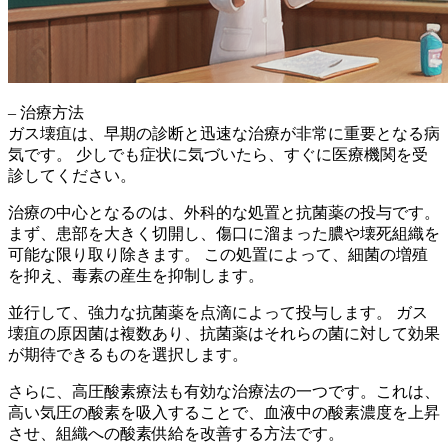
– 治療方法
ガス壊疽は、
早期の診断と迅速な治療
が非常に重要となる病
気です。 少しでも症状に気づいたら、すぐに医療機関を受
診してください。
治療の中心となるのは、
外科的な処置と抗菌薬の投与
です。
まず、患部を大きく切開し、傷口に溜まった膿や壊死組織を
可能な限り取り除きます。 この処置によって、細菌の増殖
を抑え、毒素の産生を抑制します。
並行して、強力な抗菌薬を
点滴
によって投与します。 ガス
壊疽の原因菌は複数あり、抗菌薬はそれらの菌に対して効果
が期待できるものを選択します。
さらに、
高圧酸素療法
も有効な治療法の一つです。これは、
高い気圧の酸素を吸入することで、血液中の酸素濃度を上昇
させ、組織への酸素供給を改善する方法です。