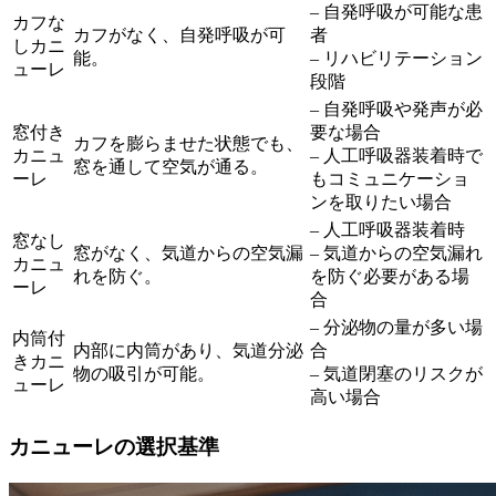
– 自発呼吸が可能な患
カフな
カフがなく、自発呼吸が可
者
しカニ
能。
– リハビリテーション
ューレ
段階
– 自発呼吸や発声が必
窓付き
要な場合
カフを膨らませた状態でも、
カニュ
– 人工呼吸器装着時で
窓を通して空気が通る。
ーレ
もコミュニケーショ
ンを取りたい場合
– 人工呼吸器装着時
窓なし
窓がなく、気道からの空気漏
– 気道からの空気漏れ
カニュ
れを防ぐ。
を防ぐ必要がある場
ーレ
合
– 分泌物の量が多い場
内筒付
内部に内筒があり、気道分泌
合
きカニ
物の吸引が可能。
– 気道閉塞のリスクが
ューレ
高い場合
カニューレの選択基準