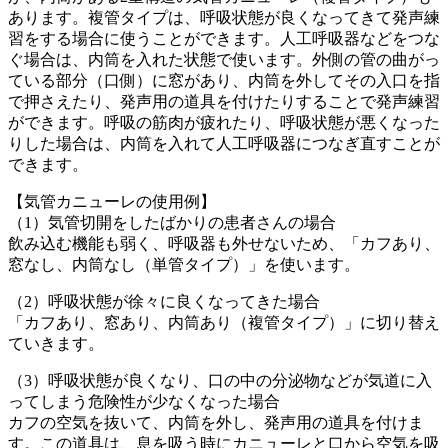
あります。複管タイプは、呼吸状態が良くなってきて発声練
習をする場合に使うことができます。人工呼吸器などをつな
ぐ場合は、内筒を入れた状態で使います。外側の管の曲がっ
ている部分（口側）に窓があり、内筒を外してその入口を指
で押さえたり、発声用の道具を付けたりすることで発声練習
ができます。呼吸の筋肉が疲れたり、呼吸状態が悪くなった
りした場合は、内筒を入れて人工呼吸器につなぎ直すことが
できます。
【気管カニューレの使用例】
（1）気管切開をしたばかりの患者さんの場合
飲み込む機能も弱く、呼吸器も外せないため、「カフあり、
窓なし、内筒なし（単管タイプ）」を使います。
（2）呼吸状態が徐々に良くなってきた場合
「カフあり、窓あり、内筒あり（複管タイプ）」に切り替え
ていきます。
（3）呼吸状態が良くなり、口の中の分泌物などが気道に入
ってしまう危険性が少なくなった場合
カフの空気を抜いて、内筒を外し、発声用の道具を付けま
す。この道具は、息を吸う時にカニューレと口から空気を吸