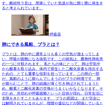
す。断続性ラ音は、閉塞していた気道が急に開く際に発生す
ると考えられています。
呼吸器
肺にできる風船、ブラとは？
ブラとは、肺の中に通常よりも多くの空気が溜まってしま
い、呼吸が困難になる病気です。この病気は、嚢胞性肺疾患
の一つに分類されます。 私たちの体にとって、肺は空気中
から酸素を取り込み、体内で発生した二酸化炭素を排出する
ための、とても重要な役割を担っています。この肺の一部
が、風船のように膨らんでしまうのがブラの特徴です。 肺
が膨らむことで、肺の組織が薄く引き伸ばされてしまうた
め、酸素と二酸化炭素の交換がうまくいかなくなります。そ
のため、息切れや呼吸困難といった症状が現れ、日常生活に
支障をきたすこともあります。 ブラの原因は、まだ完全に
は解明されていませんが、喫煙や遺伝などが関係していると