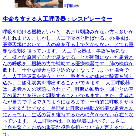
呼吸器
生命を支える人工呼吸器：レスピレーター
呼吸を助ける機械というと、あまり馴染みがない方も多いか
もしれません。しかし、人工呼吸器と呼ばれるこの機械は、
医療現場において、人の命を守る上で欠かせない、とても重
要な役割を担っています。 人工呼吸器は、事故や病気な
ど、様々な原因で自力で息をすることが困難になった患者さ
んの呼吸を、機械の力で補助する医療機器です。肺の機能が
低下し、十分な酸素を取り込めなくなってしまった場合で
も、人工呼吸器を使うことで、患者さんの体内に酸素を送り
込み、二酸化炭素を排出することができます。 人工呼吸器
は、患者さんの状態に合わせて、呼吸の回数や一回ごとの空
気の量などを細かく調整することができます。また、患者さ
んが自力で呼吸できるようになるまで、一時的に呼吸をサポ
ートするだけでなく、長期的に呼吸の補助が必要な患者さん
にとっても、生活の質を維持するために欠かせない存在とな
っています。 人工呼吸器は、医療現場において、まさに
「命を繋ぐ」ための重要な役割を担っていると言えるでしょ
う。