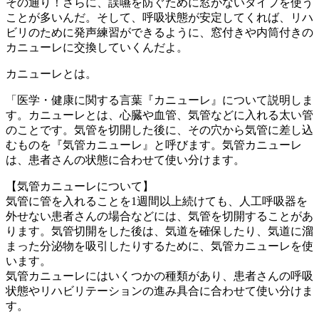
その通り！さらに、誤嚥を防ぐために窓がないタイプを使う
ことが多いんだ。そして、呼吸状態が安定してくれば、リハ
ビリのために発声練習ができるように、窓付きや内筒付きの
カニューレに交換していくんだよ。
カニューレとは。
「医学・健康に関する言葉『カニューレ』について説明しま
す。カニューレとは、心臓や血管、気管などに入れる太い管
のことです。気管を切開した後に、その穴から気管に差し込
むものを『気管カニューレ』と呼びます。気管カニューレ
は、患者さんの状態に合わせて使い分けます。
【気管カニューレについて】
気管に管を入れることを1週間以上続けても、人工呼吸器を
外せない患者さんの場合などには、気管を切開することがあ
ります。気管切開をした後は、気道を確保したり、気道に溜
まった分泌物を吸引したりするために、気管カニューレを使
います。
気管カニューレにはいくつかの種類があり、患者さんの呼吸
状態やリハビリテーションの進み具合に合わせて使い分けま
す。