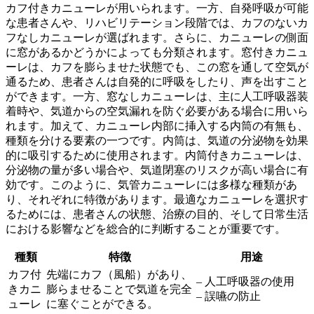
カフ付きカニューレが用いられます。一方、自発呼吸が可能
な患者さんや、リハビリテーション段階では、カフのないカ
フなしカニューレが選ばれます。さらに、カニューレの側面
に窓があるかどうかによっても分類されます。窓付きカニュ
ーレは、カフを膨らませた状態でも、この窓を通して空気が
通るため、患者さんは自発的に呼吸をしたり、声を出すこと
ができます。一方、窓なしカニューレは、主に人工呼吸器装
着時や、気道からの空気漏れを防ぐ必要がある場合に用いら
れます。加えて、カニューレ内部に挿入する内筒の有無も、
種類を分ける要素の一つです。内筒は、気道の分泌物を効果
的に吸引するために使用されます。内筒付きカニューレは、
分泌物の量が多い場合や、気道閉塞のリスクが高い場合に有
効です。このように、気管カニューレには多様な種類があ
り、それぞれに特徴があります。最適なカニューレを選択す
るためには、患者さんの状態、治療の目的、そして日常生活
における影響などを総合的に判断することが重要です。
種類
特徴
用途
カフ付
先端にカフ（風船）があり、
– 人工呼吸器の使用
きカニ
膨らませることで気道を完全
– 誤嚥の防止
ューレ
に塞ぐことができる。