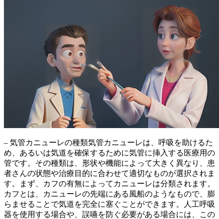
– 気管カニューレの種類気管カニューレは、呼吸を助けるた
め、あるいは気道を確保するために気管に挿入する医療用の
管です。その種類は、形状や機能によって大きく異なり、患
者さんの状態や治療目的に合わせて適切なものが選択されま
す。まず、カフの有無によってカニューレは分類されます。
カフとは、カニューレの先端にある風船のようなもので、膨
らませることで気道を完全に塞ぐことができます。
人工呼吸
器を使用する場合や、誤嚥を防ぐ必要がある場合には、この