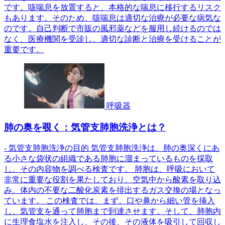
です。咳喘息を放置すると、本格的な喘息に移行するリスク
もあります。そのため、咳喘息は適切な治療が必要な病気な
のです。自己判断で市販の風邪薬などを服用し続けるのでは
なく、医療機関を受診し、適切な診断と治療を受けることが
重要です。
呼吸器
肺の奥を覗く：気管支肺胞洗浄とは？
- 気管支肺胞洗浄の目的 気管支肺胞洗浄は、肺の奥深くにあ
る小さな袋状の組織である肺胞に溜まっているものを採取
し、その内容物を調べる検査です。 肺胞は、呼吸において
非常に重要な役割を果たしており、空気中から酸素を取り込
み、体内の不要な二酸化炭素を排出するガス交換の場となっ
ています。 この検査では、まず、口や鼻から細い管を挿入
し、気管支を通って肺胞まで到達させます。そして、肺胞内
に生理食塩水を注入し、その後、その液体を吸引して回収し