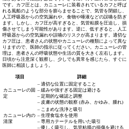
です。カフ圧とは、カニューレに装着されているカフと呼ば
れる風船のような部分を膨らませることで、気管を閉鎖し、
人工呼吸器からの空気漏れや、食物や唾液などの誤嚥を防ぎ
ます。しかし、カフ圧が高すぎると、気管粘膜を圧迫し、損
傷させてしまう可能性があります。逆に、低すぎると、人工
呼吸器からの空気漏れや誤嚥のリスクが高まります。適切な
カフ圧は、患者さんの状態やカニューレの種類によって異な
りますので、医師の指示に従ってください。
カニューレの管
理は、患者さんの呼吸状態や生活の質を大きく左右します。
日頃から注意深く観察し、少しでも異常を感じたら、すぐに
医師に相談しましょう。
項目
詳細
– 適切な位置に固定すること
カニューレの固
– 緩みや強すぎる固定は避ける
定
– 定期的な確認と調整
– 皮膚の状態の観察 (赤み、かゆみ、腫れ)
– こまめな洗浄と吸引
カニューレ内の
– 生理食塩水を使用
清潔
– 専用カテーテルを用いた吸引
– 優しく吸引し、気管粘膜の損傷を避ける