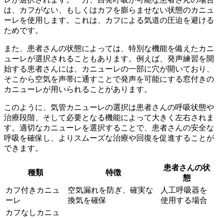
は、カフがない、もしくはカフを膨らませない状態のカニュ
ーレを使用します。これは、カフによる気道の圧迫を避ける
ためです。
また、患者さんの状態によっては、
特別な機能を備えたカニ
ューレ
が選択されることもあります。例えば、発声練習を開
始する患者さんには、カニューレの一部に穴が開いており、
そこから空気を声帯に通すことで発声を可能にする
窓付きの
カニューレ
が用いられることがあります。
このように、気管カニューレの選択は患者さんの呼吸状態や
治療段階、そして必要となる機能によって大きく左右されま
す。適切なカニューレを選択することで、患者さんの安全な
呼吸を確保し、よりスムーズな治療や回復を促進することが
できます。
患者さんの状
種類
特徴
態
カフ付きカニュ
空気漏れを防ぎ、確実な
人工呼吸器を
ーレ
換気を確保
使用する場合
カフなしカニュ