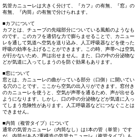
気管カニューレは大きく分けて、『カフ』の有無、『窓』の
有無、『内筒』の有無で分けられます。
■カフについて
カフとは、チューブの先端部分についている風船のようなも
のです。このカフを適切な力で膨らませることで、カニュー
レを通して気道へ空気を送り込み、人工呼吸器などを使った
呼吸の効率を上げることができます。この時、声帯へは空気
が行かないため、声は出せません。また、口の中の分泌物な
どが気道に入ってしまうのを防ぐ効果もあります。
■窓について
窓とは、カニューレの曲がっている部分（口側）に開いてい
る穴のことです。ここから空気の出入りができます。窓付き
のカニューレを使うと、空気が声帯を通るため、声が出せる
ようになります。しかし、口の中の分泌物などが気道に入っ
てしまう危険性があります。人工呼吸器などにつなぐことは
できません。
■内筒（複管タイプ）について
通常の気管カニューレ（内筒なし）は1本の管（単管）です
が、内筒がある2重構造の気管カニューレ（複管タイプ）も