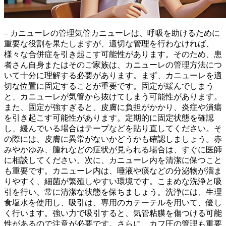
– カニューレの管理気管カニューレは、呼吸を助けるために
重要な役割を果たしますが、
適切な管理
を行わなければ、
様々な合併症を引き起こす可能性があります。そのため、患
者さん自身またはそのご家族は、カニューレの管理方法につ
いて十分に理解する必要があります。まず、カニューレを
適
切な位置に固定
することが重要です。固定が緩んでしまう
と、カニューレが気管から抜けてしまう可能性があります。
また、固定が強すぎると、皮膚に負担がかかり、炎症や潰瘍
を引き起こす可能性があります。定期的に固定状態を確認
し、緩んでいる場合はテープなどを貼り直してください。そ
の際には、皮膚に異常がないかどうかも確認しましょう。赤
みやかゆみ、腫れなどの症状が見られる場合は、すぐに医師
に相談してください。次に、カニューレ内を
清潔に保つ
こと
も重要です。カニューレ内は、唾液や痰などの分泌物が溜ま
りやすく、細菌が繁殖しやすい環境です。こまめな洗浄と吸
引を行い、常に清潔な状態を保ちましょう。洗浄には、生理
食塩水を使用し、吸引は、専用のカテーテルを用いて、優し
く行います。強い力で吸引すると、気管粘膜を傷つける可能
性があるので注意が必要です。さらに、カフ圧の管理も重要