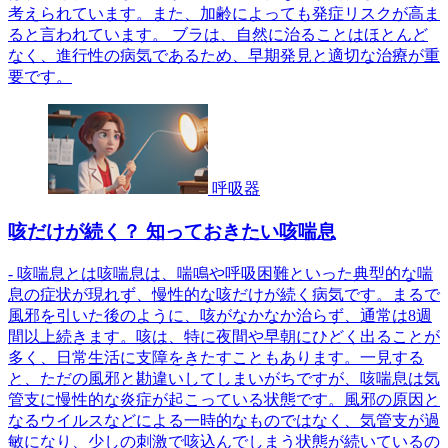
考えられています。また、加齢によっても発症リスクが高ま
ると言われています。 ブラは、自然に治ることはほとんど
なく、進行性の病気であるため、早期発見と適切な治療が重
要です。
呼吸器
咳だけが続く？ 知っておきたい咳喘息
- 咳喘息とは咳喘息は、喘鳴や呼吸困難といった典型的な喘
息の症状が現れず、慢性的な咳だけが続く病気です。まるで
風邪を引いた後のように、咳がなかなか治らず、通常は8週
間以上続きます。咳は、特に夜間や早朝にひどく出ることが
多く、日常生活に支障をきたすこともあります。一見する
と、ただの風邪と勘違いしてしまいがちですが、咳喘息は気
管支に慢性的な炎症が起こっている状態です。風邪の原因と
なるウイルスなどによる一時的なものではなく、気管支が過
敏になり、少しの刺激で咳込んでしまう状態が続いているの