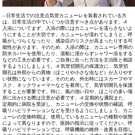
– 日常生活での注意点気管カニューレを装着されている方
は、日常生活の中でいくつか注意すべき点があります。-#
入浴についてまず、入浴の際には
カニューレを濡らさない
よ
うにすることが大切です。カニューレが濡れてしまうと、呼
吸がしづらくなったり、感染症のリスクが高まったりする可
能性があります。そのため、入浴の際は、カニューレ専用の
防水カバーを使用したり、湯船に浸からずシャワー浴をする
などの工夫が必要です。ご自身に合った方法を主治医と相談
するようにしましょう。-# 気管切開孔の保護次に、気管切
開孔は
外部からの異物
（ほこりや小さな虫など）が入りやす
い状態になっています。そのため、外出時にはスカーフやマ
スク、ネックウォーマーなどを着用して、気管切開孔を保護
することが重要です。特に、風の強い日や、ほこりの多い場
所に出かける際は注意が必要です。-# 定期的な通院また、
定期的に病院を受診し、
カニューレの交換や状態の確認
、呼
吸リハビリテーションなどを受けるようにしましょう。カニ
ューレの交換時期は、使用しているカニューレの種類や状態
によって異なりますので、医師の指示に従ってください。呼
吸リハビリテーションでは、呼吸機能の維持・改善を目指し