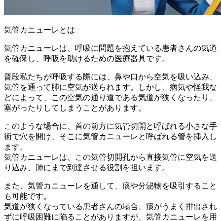
気管カニューレとは
気管カニューレは、呼吸に問題を抱えている患者さんの
気道
を確保し、呼吸を助けるための医療器具
です。
普段私たちが呼吸する際には、鼻や口から空気を吸い込み、
気管を通って肺に空気が送られます。しかし、病気や怪我な
どによって、この空気の通り道である気道が狭くなったり、
塞がったりしてしまうことがあります。
このような場合に、首の前方に
気管切開
と呼ばれる小さな手
術で穴を開け、そこに気管カニューレと呼ばれる管を挿入し
ます。
気管カニューレは、この気管切開孔から直接気管に空気を送
り込み、肺にまで到達させる役割を担います。
また、気管カニューレを通して、
痰や分泌物を吸引
すること
も可能です。
気道が狭くなっている患者さんの場合、痰がうまく排出され
ずに呼吸困難に陥ることがありますが、気管カニューレを用