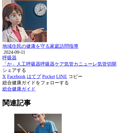
地域住民の健康を守る家庭訪問指導
2024-09-11
呼吸器
「か」
人工呼吸器
呼吸器ケア
気管カニューレ
気管切開
シェアする
X
Facebook
はてブ
Pocket
LINE
コピー
総合健康ガイドをフォローする
総合健康ガイド
関連記事