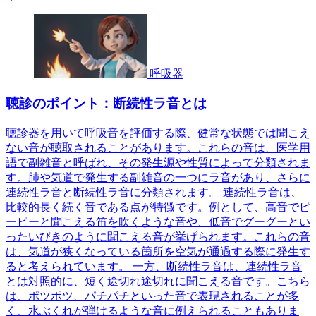
呼吸器
聴診のポイント：断続性ラ音とは
聴診器を用いて呼吸音を評価する際、健常な状態では聞こえ
ない音が聴取されることがあります。これらの音は、医学用
語で副雑音と呼ばれ、その発生源や性質によって分類されま
す。肺や気道で発生する副雑音の一つにラ音があり、さらに
連続性ラ音と断続性ラ音に分類されます。 連続性ラ音は、
比較的長く続く音である点が特徴です。例として、高音でピ
ーピーと聞こえる笛を吹くような音や、低音でグーグーとい
ったいびきのように聞こえる音が挙げられます。これらの音
は、気道が狭くなっている箇所を空気が通過する際に発生す
ると考えられています。 一方、断続性ラ音は、連続性ラ音
とは対照的に、短く途切れ途切れに聞こえる音です。こちら
は、ポツポツ、パチパチといった音で表現されることが多
く、水ぶくれが弾けるような音に例えられることもありま