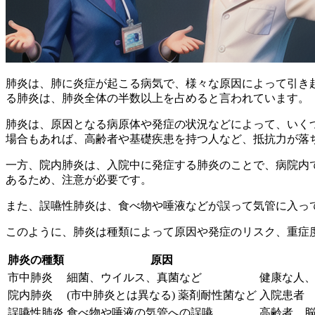
肺炎は、肺に炎症が起こる病気で、様々な原因によって引き
る肺炎は、肺炎全体の半数以上を占めると言われています。
肺炎は、原因となる病原体や発症の状況などによって、いく
場合もあれば、高齢者や基礎疾患を持つ人など、抵抗力が落
一方、
院内肺炎は、入院中に発症する肺炎
のことで、病院内
あるため、注意が必要です。
また、
誤嚥性肺炎は、食べ物や唾液などが誤って気管に入っ
このように、肺炎は種類によって原因や発症のリスク、重症
肺炎の種類
原因
市中肺炎
細菌、ウイルス、真菌など
健康な人
院内肺炎
(市中肺炎とは異なる) 薬剤耐性菌など
入院患者
誤嚥性肺炎
食べ物や唾液の気管への誤嚥
高齢者、