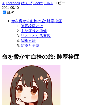
X
Facebook
はてブ
Pocket
LINE
コピー
2024.09.10
目次
命を脅かす血栓の旅: 肺塞栓症
肺塞栓症とは
主な症状と徴候
リスクとなる要因
診断方法
治療と予防
命を脅かす血栓の旅: 肺塞栓症