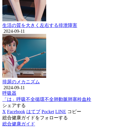
生活の質を大きく左右する排泄障害
2024-09-11
排尿のメカニズム
2024-09-11
呼吸器
「は」
呼吸不全
循環不全
肺動脈
肺塞栓
血栓
シェアする
X
Facebook
はてブ
Pocket
LINE
コピー
総合健康ガイドをフォローする
総合健康ガイド