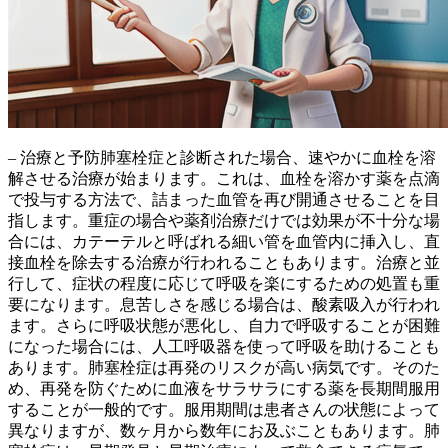
– 治療と予防肺塞栓症と診断された場合、
速やかに血栓を溶
解させる治療
が始まります。これは、血栓を溶かす薬を点滴
で投与する方法で、詰まった血管を再び開通させることを目
指します。重症の場合や薬剤治療だけでは効果が不十分な場
合には、カテーテルと呼ばれる細い管を血管内に挿入し、直
接血栓を除去する治療が行われることもあります。治療と並
行して、症状の程度に応じて呼吸を楽にするための処置も重
要になります。息苦しさを感じる場合は、酸素吸入が行われ
ます。さらに呼吸状態が悪化し、自力で呼吸することが困難
になった場合には、人工呼吸器を使って呼吸を助けることも
あります。肺塞栓症は再発のリスクが高い病気です。そのた
め、
再発を防ぐために血液をサラサラにする薬を長期間服用
することが一般的
です。服用期間は患者さんの状態によって
異なりますが、数ヶ月から数年にお及ぶこともあります。肺