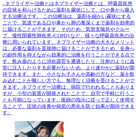
- ネブライザー治療とはネブライザー治療とは、呼吸器疾患
の症状を和らげるために薬剤を霧状にして、口や鼻から吸入
する治療法です。 この治療法は、薬剤を細かい霧状にする
ことで、気道である口や鼻から肺の奥深くまで薬剤を効率的
に届けることができます。そのため、気管支喘息やクルー
プ、慢性閉塞性肺疾患 (COPD) など、様々な呼吸器疾患の治
療に用いられています。ネブライザー治療の大きなメリット
は、必要な薬剤を直接肺に届けることができるため、全身へ
の副作用を抑えながら効果的に治療を行うことができる点で
す。飲み薬のように消化器官を通過したり、注射のように血
管に注入したりする必要がないため、より速やかに薬効が期
待できます。また、小さなお子さんや高齢の方など、薬を飲
み込むことが難しい方でも、無理なく治療を受けることがで
きます。ネブライザー治療は、病院で行われることもありま
すが、小型の装置が開発されたことで、自宅で手軽に行うこ
とも可能になっています。医師の指示に従って正しく使用す
ることで、症状の改善や病気の悪化を防ぐ効果が期待できま
す。