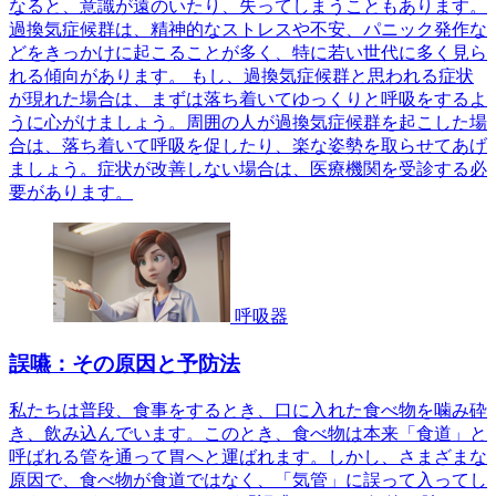
なると、意識が遠のいたり、失ってしまうこともあります。
過換気症候群は、精神的なストレスや不安、パニック発作な
どをきっかけに起こることが多く、特に若い世代に多く見ら
れる傾向があります。 もし、過換気症候群と思われる症状
が現れた場合は、まずは落ち着いてゆっくりと呼吸をするよ
うに心がけましょう。周囲の人が過換気症候群を起こした場
合は、落ち着いて呼吸を促したり、楽な姿勢を取らせてあげ
ましょう。症状が改善しない場合は、医療機関を受診する必
要があります。
呼吸器
誤嚥：その原因と予防法
私たちは普段、食事をするとき、口に入れた食べ物を噛み砕
き、飲み込んでいます。このとき、食べ物は本来「食道」と
呼ばれる管を通って胃へと運ばれます。しかし、さまざまな
原因で、食べ物が食道ではなく、「気管」に誤って入ってし