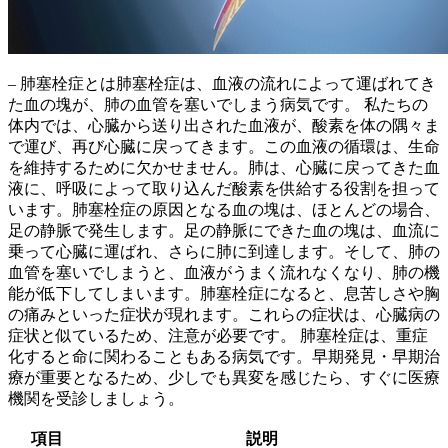
– 肺塞栓症とは肺塞栓症は、
血液の流れによって運ばれてき
た血の塊が、肺の血管を塞いでしまう病気
です。 私たちの
体内では、心臓から送り出された血液が、酸素を体の隅々ま
で運び、再び心臓に戻ってきます。この血液の循環は、生命
を維持するために欠かせません。肺は、心臓に戻ってきた血
液に、呼吸によって取り込んだ酸素を供給する役割を担って
います。肺塞栓症の原因となる血の塊は、
ほとんどの場合、
足の静脈で発生
します。足の静脈にできた血の塊は、血流に
乗って心臓に運ばれ、さらに肺に到達します。そして、
肺の
血管を塞いでしまうと、血液がうまく流れなくなり、肺の機
能が低下
してしまいます。肺塞栓症になると、
息苦しさや胸
の痛みといった症状
が現れます。これらの症状は、
心臓病の
症状と似ている
ため、注意が必要です。 肺塞栓症は、重症
化すると命に関わることもある病気です。早期発見・早期治
療が重要となるため、少しでも異変を感じたら、すぐに医療
機関を受診しましょう。
項目
説明