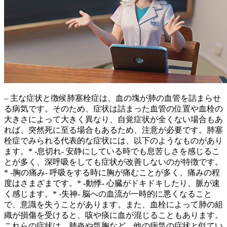
– 主な症状と徴候肺塞栓症は、
血の塊が肺の血管を詰まらせ
る病気
です。そのため、症状は詰まった血管の位置や血栓の
大きさによって大きく異なり、
自覚症状が全くない場合
もあ
れば、
突然死に至る場合
もあるため、注意が必要です。肺塞
栓症でみられる代表的な症状には、以下のようなものがあり
ます。* -息切れ-
安静にしている時でも息苦しさを感じる
こ
とが多く、深呼吸をしても症状が改善しないのが特徴です。
* -胸の痛み-
呼吸をする時に胸が痛む
ことが多く、痛みの程
度はさまざまです。* -動悸-
心臓がドキドキしたり、脈が速
く
感じます。* -失神- 脳への血流が一時的に悪くなること
で、
意識を失う
ことがあります。また、血栓によって肺の組
織が損傷を受けると、
咳や痰に血が混じる
こともあります。
これらの症状は、肺炎や気胸など、
他の病気の症状と似てい