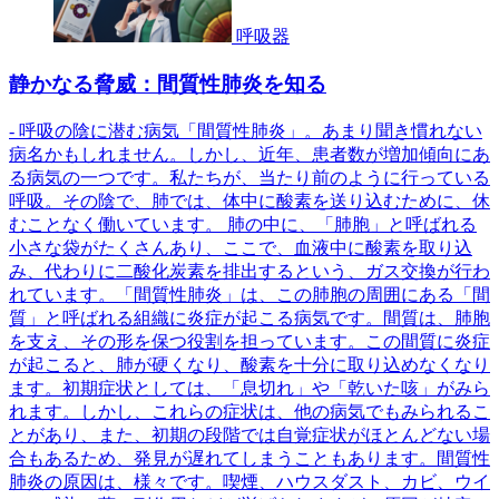
呼吸器
静かなる脅威：間質性肺炎を知る
- 呼吸の陰に潜む病気「間質性肺炎」。あまり聞き慣れない
病名かもしれません。しかし、近年、患者数が増加傾向にあ
る病気の一つです。私たちが、当たり前のように行っている
呼吸。その陰で、肺では、体中に酸素を送り込むために、休
むことなく働いています。 肺の中に、「肺胞」と呼ばれる
小さな袋がたくさんあり、ここで、血液中に酸素を取り込
み、代わりに二酸化炭素を排出するという、ガス交換が行わ
れています。「間質性肺炎」は、この肺胞の周囲にある「間
質」と呼ばれる組織に炎症が起こる病気です。間質は、肺胞
を支え、その形を保つ役割を担っています。この間質に炎症
が起こると、肺が硬くなり、酸素を十分に取り込めなくなり
ます。初期症状としては、「息切れ」や「乾いた咳」がみら
れます。しかし、これらの症状は、他の病気でもみられるこ
とがあり、また、初期の段階では自覚症状がほとんどない場
合もあるため、発見が遅れてしまうこともあります。間質性
肺炎の原因は、様々です。喫煙、ハウスダスト、カビ、ウイ