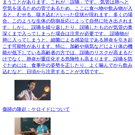
まうことがあります。これが「誤嚥」です。 気管は肺へと
空気を送るための管であるため、ここに食べ物や飲み物が入
ると、むせる、咳き込むといった症状が現れます。多くの場
合、このような生体の防御反応によって自然に吐き出されま
す。しかし、誤嚥を繰り返したり、誤嚥したものが気管の奥
深くまで入ってしまった場合は注意が必要です。 誤嚥物が
肺に入ってしまうと、細菌による感染症である肺炎を引き起
こす可能性があります。特に、加齢や病気などにより体の機
能が低下している高齢者の方では、誤嚥のリスクが高まるだ
けでなく、肺炎が重症化する危険性も高まります。誤嚥を防
ぐためには、食事中の姿勢を正したり、よく噛んでから飲み
込むなど、日頃から注意することが大切です。
傷跡の隆起：ケロイドについて