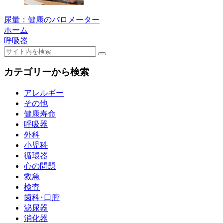
尿量：健康のバロメーター
ホーム
呼吸器
カテゴリーから検索
アレルギー
その他
健康寿命
呼吸器
外科
小児科
循環器
心の問題
救急
検査
歯科･口腔
泌尿器
消化器