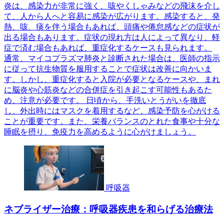
炎は、感染力が非常に強く、咳やくしゃみなどの飛沫を介し
て、人から人へと容易に感染が広がります。感染すると、発
熱、咳、痰を伴う場合もあれば、頭痛や倦怠感などの症状が
出る場合もあります。症状の現れ方は人によって異なり、軽
症で済む場合もあれば、重症化するケースも見られます。
通常、マイコプラズマ肺炎と診断された場合は、医師の指示
に従って抗生物質を服用することで症状は改善に向かいま
す。しかし、重症化すると入院が必要となるケースや、まれ
に脳炎や心筋炎などの合併症を引き起こす可能性もあるた
め、注意が必要です。 日頃から、手洗いとうがいを徹底
し、外出時にはマスクを着用するなど、感染予防を心がける
ことが重要です。また、栄養バランスのとれた食事や十分な
睡眠を摂り、免疫力を高めるように心がけましょう。
呼吸器
ネブライザー治療：呼吸器疾患を和らげる治療法