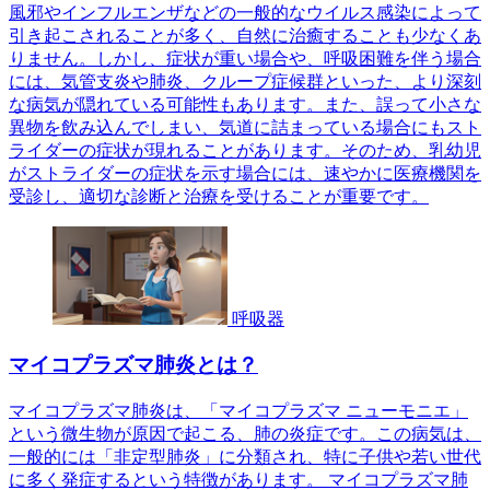
風邪やインフルエンザなどの一般的なウイルス感染によって
引き起こされることが多く、自然に治癒することも少なくあ
りません。しかし、症状が重い場合や、呼吸困難を伴う場合
には、気管支炎や肺炎、クループ症候群といった、より深刻
な病気が隠れている可能性もあります。また、誤って小さな
異物を飲み込んでしまい、気道に詰まっている場合にもスト
ライダーの症状が現れることがあります。そのため、乳幼児
がストライダーの症状を示す場合には、速やかに医療機関を
受診し、適切な診断と治療を受けることが重要です。
呼吸器
マイコプラズマ肺炎とは？
マイコプラズマ肺炎は、「マイコプラズマ ニューモニエ」
という微生物が原因で起こる、肺の炎症です。この病気は、
一般的には「非定型肺炎」に分類され、特に子供や若い世代
に多く発症するという特徴があります。 マイコプラズマ肺