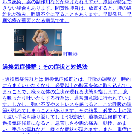
ルス感染、薬の副作用などが挙げられますが、原因が特定で
きない場合もあります。間質性肺炎は、放置すると、肺の線
維化が進み、呼吸不全に至ることもあります。早期発見、早
期治療が重要となる病気です。
呼吸器
過換気症候群：その症状と対処法
- 過換気症候群とは 過換気症候群とは、呼吸の調整が一時的
にうまくいかなくなり、必要以上の酸素を体に取り込んでし
まうことで、様々な体の症状が現れる状態を指します。 息
を吸ったり吐いたりする行為は、通常無意識に行われていま
す。しかし、強い不安やストレスを感じると、この呼吸の調
節が乱れてしまうことがあります。その結果、必要以上に深
く速い呼吸を繰り返してしまう状態が、過換気症候群です。
過換気症候群になると、息苦しさや胸の痛み、動悸、めま
い、手足の痺れなど、様々な症状が現れます。また、重症に