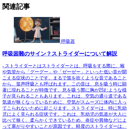
関連記事
呼吸器
呼吸困難のサイン？ストライダーについて解説
- ストライダーとはストライダーとは、呼吸をする際に、喉
や気管から「グーグー」や「ゼーゼー」といった低い音が聞
こえる症状のことです。まるで笛を吹くような音であること
から、笛声呼吸とも呼ばれます。この音は、息を吸う時に顕
著に現れることが特徴です。息を吸う際に胸が凹むような様
子が見られることもあります。これは、空気の通り道である
気道が狭くなっているために、空気がスムーズに体内に入っ
てこられないために起こります。ストライダーは、特に乳幼
児によく見られる症状です。これは、乳幼児の気道が大人に
比べて狭く、柔らかくできているため、炎症や異物などによ
って塞がりやすいことが原因です。軽度のストライダーは、