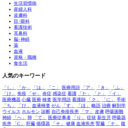
生活習慣病
産婦人科
皮膚科
目･眼科
看護技術
耳鼻科
脳･神経
薬
血液
資格・職種
食生活
人気のキーワード
「し」
「か」
「は」
「こ」
医療用語
「ア」
「き」
「ふ」
「け」
免疫
「せ」
炎症
感染症
看護
「た」
「と」
「イ」
医療機器
心臓
医療
検査
医学用語
看護師
「ク」
「に」
手術
「ち」
「ひ」
血液検査
がん
「す」
「ほ」
略語
治療
解剖学
ウイルス
ホルモン
診断
自己免疫疾患
「マ」
皮膚
呼吸困難
神経
「ヘ」
肺
「て」
医療従事者
「り」
症状
新生児
呼吸器
疾患
「C」
肝臓
循環器
「そ」
健康
血液疾患
腎臓
「ナ」
腹