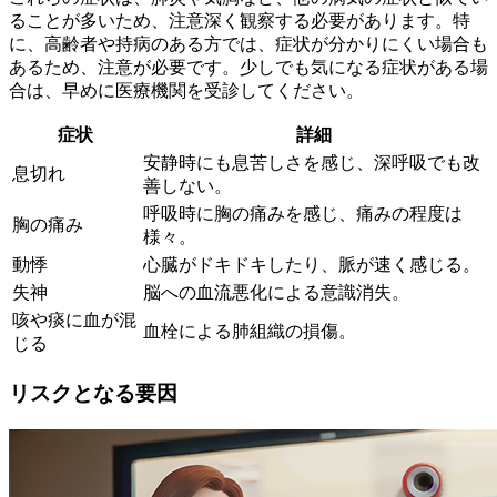
る
ことが多いため、注意深く観察する必要があります。特
に、高齢者や持病のある方では、症状が分かりにくい場合も
あるため、注意が必要です。少しでも気になる症状がある場
合は、早めに医療機関を受診してください。
症状
詳細
安静時にも息苦しさを感じ、深呼吸でも改
息切れ
善しない。
呼吸時に胸の痛みを感じ、痛みの程度は
胸の痛み
様々。
動悸
心臓がドキドキしたり、脈が速く感じる。
失神
脳への血流悪化による意識消失。
咳や痰に血が混
血栓による肺組織の損傷。
じる
リスクとなる要因