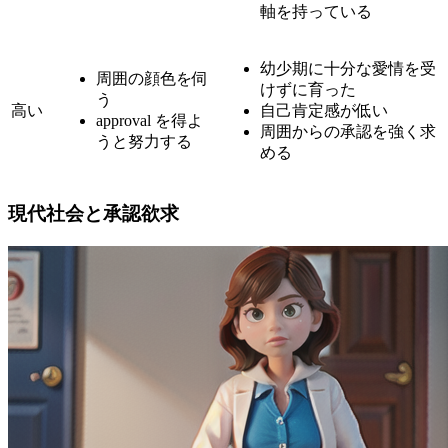
軸を持っている
幼少期に十分な愛情を受
周囲の顔色を伺
けずに育った
う
高い
自己肯定感が低い
approval を得よ
周囲からの承認を強く求
うと努力する
める
現代社会と承認欲求