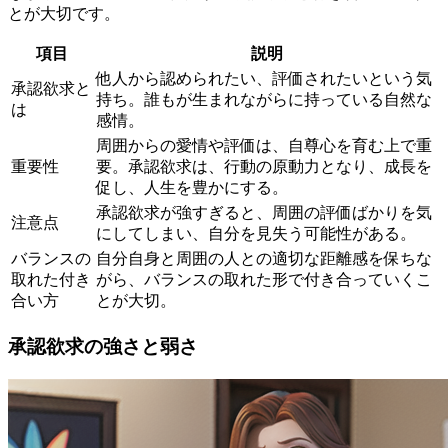
とが大切
です。
項目
説明
他人から認められたい、評価されたいという気
承認欲求と
持ち。誰もが生まれながらに持っている自然な
は
感情。
周囲からの愛情や評価は、自尊心を育む上で重
重要性
要。承認欲求は、行動の原動力となり、成長を
促し、人生を豊かにする。
承認欲求が強すぎると、周囲の評価ばかりを気
注意点
にしてしまい、自分を見失う可能性がある。
バランスの
自分自身と周囲の人との適切な距離感を保ちな
取れた付き
がら、バランスの取れた形で付き合っていくこ
合い方
とが大切。
承認欲求の強さと弱さ