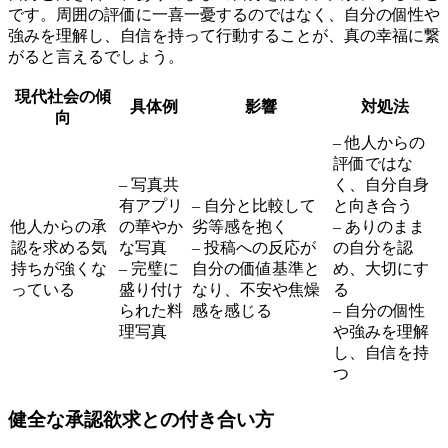
です。周囲の評価に一喜一憂するのではなく、自分の個性や
強みを理解し、自信を持って行動することが、真の幸福に繋
がると言えるでしょう。
現代社会の傾
具体例
影響
対処法
向
– 他人からの
評価ではな
– 写真共
く、自分自身
有アプリ
– 自分と比較して
と向き合う
他人からの承
の華やか
劣等感を抱く
– ありのまま
認を求める気
な写真
– 投稿への反応が
の自分を認
持ちが強くな
– 完璧に
自分の価値基準と
め、大切にす
っている
盛り付け
なり、不安や焦燥
る
られた料
感を感じる
– 自分の個性
理写真
や強みを理解
し、自信を持
つ
健全な承認欲求との付き合い方