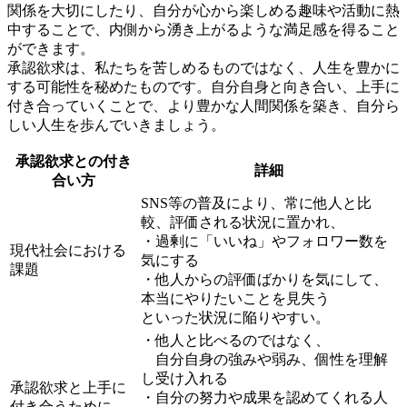
関係を大切にしたり、自分が心から楽しめる趣味や活動に熱
中することで、内側から湧き上がるような満足感を得ること
ができます。
承認欲求は、私たちを苦しめるものではなく、人生を豊かに
する可能性を秘めたものです。自分自身と向き合い、上手に
付き合っていくことで、より豊かな人間関係を築き、自分ら
しい人生を歩んでいきましょう。
承認欲求との付き
詳細
合い方
SNS等の普及により、常に他人と比
較、評価される状況に置かれ、
・過剰に「いいね」やフォロワー数を
現代社会における
気にする
課題
・他人からの評価ばかりを気にして、
本当にやりたいことを見失う
といった状況に陥りやすい。
・他人と比べるのではなく、
自分自身の強みや弱み、個性を理解
し受け入れる
承認欲求と上手に
・自分の努力や成果を認めてくれる人
付き合うために