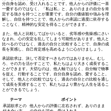
分自身を認め、受け入れること
です。他人からの評価に一喜
一憂するのではなく、「私は私」と、ありのままの自分を肯
定する強さを持つことが重要です。自分の価値観や強みを理
解し、自信を持つことで、他人からの承認に過度に依存する
ことなく、精神的な安定を得ることができます。
また、他人と比較してばかりいると、劣等感や焦燥感にさい
なまれ、心の安定を乱してしまう可能性があります。他人と
比べるのではなく、
過去の自分と比較
することで、自身の成
長を実感し、自己肯定感を高めるように心がけましょう。
承認欲求は、決して否定すべきものではありません。むし
ろ、その力を活かすことで、私たちはより大きく成長するこ
とができます。大切なのは、
他人軸ではなく、自分軸
で物事
を捉え、行動することです。自分自身を認め、愛すること。
そして、他人との比較ではなく、過去の自分との比較を通し
て成長を実感することで、私たちはより豊かな人生を送るこ
とができるでしょう。
テーマ
ポイント
承認欲求との
他人からの評価に左右されず、ありのまま
付き合い方
の自分を認め、受け入れる