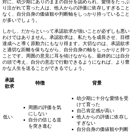
対に、幼少期にありのままの自分を認められ、愛情をたっぷ
り注がれて育った人は、
他人からの評価に依存しすぎること
なく、自分自身の価値観や判断軸をしっかり持っている
こと
が多いでしょう。
しかし、だからといって承認欲求が強いことが必ずしも悪い
わけではありません。承認欲求は、私たちを成長させ、目標
達成へと導く原動力にもなり得ます。大切なのは、
承認欲求
と適切な距離を保ちながら、自分自身の軸をしっかりと持つ
ことです。周囲の意見に耳を傾けながらも、最終的には自分
の頭で考え、自分の意志で行動できるようになれば、より豊
かな人生を送ることができるでしょう。
承認
特徴
背景
欲求
幼少期に十分な愛情を受
けて育った
周囲の評価を気
自己肯定感が高い
にしない
低い
他人からの評価に依存し
自分の信じる道
すぎない
を突き進む
自分自身の価値観や判断