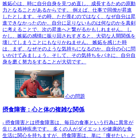
嫉妬心は、時に自分自身を見つめ直し、成長するための原動
力となることがあるからです。 例えば、仕事で同僚が昇進
したとします。その時、ただ羨むのではなく、なぜ自分は昇
進できなかったのか、自分に足りないものは何なのかを真剣
に考えることで、次の昇進へと繋がるかもしれません。 し
かし、嫉妬の感情に振り回されすぎると、大切な人間関係を
壊してしまうことにもなりかねません。 嫉妬を感じた時
は、まず、なぜそのような気持ちになるのか、自分の心に問
いかけてみましょう。そして、その気持ちをバネに、自分自
身を磨く努力をすることが大切です。
心の問題
摂食障害：心と体の複雑な関係
- 摂食障害とは摂食障害は、毎日の食事という行為に異常が
生じる精神疾患です。 多くの人がダイエットや健康的な食
生活に関心を持ちますが、摂食障害は、単に「痩せたい」と