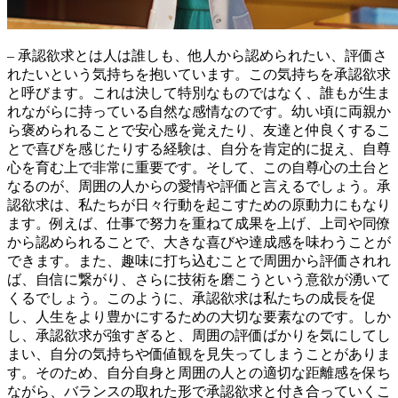
– 承認欲求とは人は誰しも、他人から認められたい、評価さ
れたいという気持ちを抱いています。この気持ちを承認欲求
と呼びます。これは決して特別なものではなく、
誰もが生ま
れながらに持っている自然な感情
なのです。幼い頃に両親か
ら褒められることで安心感を覚えたり、友達と仲良くするこ
とで喜びを感じたりする経験は、自分を肯定的に捉え、自尊
心を育む上で非常に重要です。そして、この自尊心の土台と
なるのが、
周囲の人からの愛情や評価
と言えるでしょう。承
認欲求は、私たちが日々行動を起こすための原動力にもなり
ます。例えば、仕事で努力を重ねて成果を上げ、上司や同僚
から認められることで、大きな喜びや達成感を味わうことが
できます。また、趣味に打ち込むことで周囲から評価されれ
ば、自信に繋がり、さらに技術を磨こうという意欲が湧いて
くるでしょう。このように、
承認欲求は私たちの成長を促
し、人生をより豊かにするための大切な要素
なのです。しか
し、承認欲求が強すぎると、周囲の評価ばかりを気にしてし
まい、自分の気持ちや価値観を見失ってしまうことがありま
す。そのため、
自分自身と周囲の人との適切な距離感を保ち
ながら、バランスの取れた形で承認欲求と付き合っていくこ