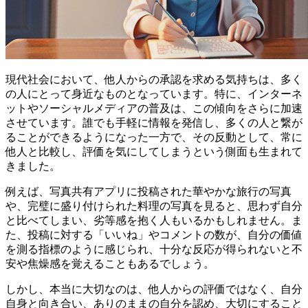
現代社会において、
他人からの承認を求める気持ち
は、多く
の人にとって身近なものとなっています。特に、インターネ
ットやソーシャルメディアの普及は、この傾向をさらに加速
させています。誰でも手軽に情報を発信し、多くの人と繋が
ることができるようになった一方で、その反動として、
常に
他人と比較し、評価を気にしてしまう
という側面も生まれて
きました。
例えば、写真共有アプリに投稿された華やかな旅行の写真
や、完璧に盛り付けられた料理の写真を見ると、思わず自分
と比べてしまい、劣等感を抱く人もいるかもしれません。ま
た、投稿に対する「いいね」やコメントの数が、
自分の価値
を測る指標
のように感じられ、十分な反応が得られないと不
安や焦燥感を覚えることもあるでしょう。
しかし、本当に大切なのは、
他人からの評価ではなく、自分
自身と向き合い、ありのままの自分を認め、大切にすること