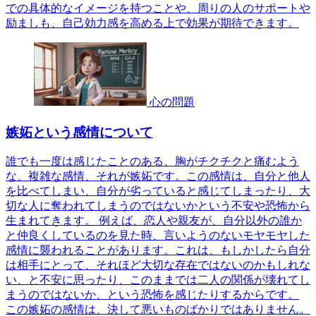
での具体的なイメージを持つことや、周りの人のサポートや
励ましも、自己効力感を高める上で効果が期待できます。
心の問題
嫉妬という感情について
誰でも一度は感じたことのある、胸がチクチクと痛むよう
な、複雑な感情、それが嫉妬です。この感情は、自分と他人
を比べてしまい、自分が劣っていると感じてしまったり、大
切な人に奪われてしまうのではないかという不安や恐怖から
生まれてきます。 例えば、恋人や親友が、自分以外の誰か
と仲良くしているのを見た時、言いようのないモヤモヤした
感情に襲われることがあります。これは、もしかしたら自分
は相手にとって、それほど大切な存在ではないのかもしれな
い、と不安に思ったり、このままでは二人の関係が壊れてし
まうのではないか、という恐怖を感じたりするからです。
この嫉妬の感情は、決して悪いものばかりではありません。