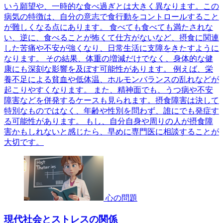
いう願望や、一時的な食べ過ぎとは大きく異なります。この
病気の特徴は、自分の意志で食行動をコントロールすること
が難しくなる点にあります。 食べても食べても満たされな
い、逆に、食べることが怖くて仕方がないなど、摂食に関連
した苦痛や不安が強くなり、日常生活に支障をきたすように
なります。 その結果、体重の増減だけでなく、身体的な健
康にも深刻な影響を及ぼす可能性があります。 例えば、栄
養不足による貧血や低体温、ホルモンバランスの乱れなどが
起こりやすくなります。 また、精神面でも、うつ病や不安
障害などを併発するケースも見られます。摂食障害は決して
特別なものではなく、年齢や性別を問わず、誰にでも発症す
る可能性があります。 もし、自分自身や周りの人が摂食障
害かもしれないと感じたら、早めに専門医に相談することが
大切です。
心の問題
現代社会とストレスの関係