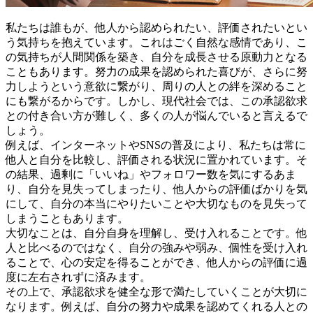
私たちは誰もが、他人から認められたい、評価されたいとい
う気持ちを抱えています。これはごく自然な感情であり、こ
の気持ちが人間関係を築き、自分を成長させる原動力となる
こともあります。努力の成果を認められた喜びが、さらに努
力しようという意欲に繋がり、周りの人との絆を深めること
にも繋がるからです。
しかし、現代社会では、この承認欲求
との付き合い方が難しく、多くの人が悩んでいる
と言えるで
しょう。
例えば、インターネットやSNSの普及により、私たちは常に
他人と自分を比較し、評価される状況に置かれています。そ
の結果、過剰に「いいね」やフォロワー数を気にするあま
り、自分を見失ってしまったり、他人からの評価ばかりを気
にして、自分の本当にやりたいことや大切なものを見失って
しまうこともあります。
大切なことは、自分自身を理解し、受け入れること
です。他
人と比べるのではなく、自分の強みや弱み、個性を受け入れ
ることで、心の安定を得ることができ、他人からの評価に過
度に左右されずに済みます。
その上で、承認欲求を健全な形で満たしていくことが大切に
なります。例えば、自分の努力や成果を認めてくれる人との