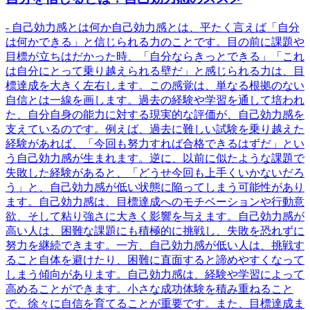
- 自己効力感とは何か自己効力感とは、平たく言えば「自分
は何かできる」と信じられる力のことです。目の前に課題や
目標が立ちはだかった時、「自分ならきっとできる」「これ
は自分にとって乗り越えられる壁だ」と感じられる力は、目
標達成を大きく左右します。この感覚は、単なる根拠のない
自信とは一線を画します。過去の経験や学習を通して培われ
た、自分自身の能力に対する現実的な評価が、自己効力感を
支えているのです。例えば、過去に難しい試験を乗り越えた
経験があれば、「今回も努力すれば合格できるはずだ」とい
う自己効力感が生まれます。逆に、以前に似たような課題で
失敗した経験があると、「どうせ今回も上手くいかないだろ
う」と、自己効力感が低い状態に陥ってしまう可能性があり
ます。自己効力感は、目標達成へのモチベーションや行動意
欲、そして粘り強さに大きく影響を与えます。自己効力感が
高い人は、困難な課題にも積極的に挑戦し、失敗を恐れずに
努力を継続できます。一方、自己効力感が低い人は、挑戦す
ること自体を避けたり、困難に直面すると諦めやすくなって
しまう傾向があります。自己効力感は、経験や学習によって
高めることができます。小さな成功体験を積み重ねること
で、徐々に自信を育てることが重要です。また、目標達成ま