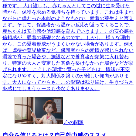
種です。 人は誰しも、赤ちゃんとしてこの世に生を受けた
時から、保護を求める気持ちを持っています。これは生まれ
ながらに備わった本能のようなもので、愛着の芽生えと言え
ます。そして、保護者から温かい反応が返ってくることで、
赤ちゃんは安心感や信頼感を育んでいきます。この安心感や
信頼感が、愛着の基礎となるのです。 しかし、様々な理由
から、この愛着形成がうまくいかない場合があります。例え
ば、虐待や育児放棄など、保護者からの愛情が感じられない
環境で育った場合や、施設などで養育者が頻繁に入れ替わ
り、特定の大人と安定した関係を築けなかった場合などが挙
げられます。 こうした環境で育った子どもは、情緒が不安
定になりやすく、対人関係を築くのが難しい傾向がありま
す。大人になってからも、この影響は残り続け、生きづらさ
を感じてしまうケースも少なくありません。
心の問題
自分を信じるとは？自己効力感のススメ