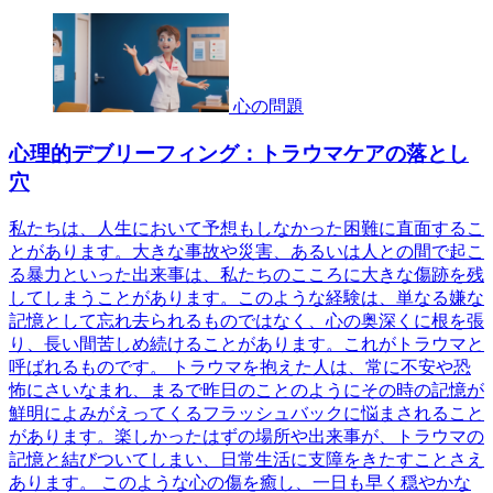
心の問題
心理的デブリーフィング：トラウマケアの落とし
穴
私たちは、人生において予想もしなかった困難に直面するこ
とがあります。大きな事故や災害、あるいは人との間で起こ
る暴力といった出来事は、私たちのこころに大きな傷跡を残
してしまうことがあります。このような経験は、単なる嫌な
記憶として忘れ去られるものではなく、心の奥深くに根を張
り、長い間苦しめ続けることがあります。これがトラウマと
呼ばれるものです。 トラウマを抱えた人は、常に不安や恐
怖にさいなまれ、まるで昨日のことのようにその時の記憶が
鮮明によみがえってくるフラッシュバックに悩まされること
があります。楽しかったはずの場所や出来事が、トラウマの
記憶と結びついてしまい、日常生活に支障をきたすことさえ
あります。 このような心の傷を癒し、一日も早く穏やかな