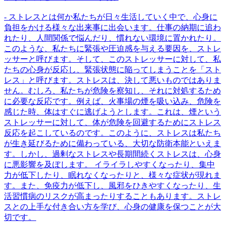
- ストレスとは何か私たちが日々生活していく中で、心身に
負担をかける様々な出来事に出会います。仕事の納期に追わ
れたり、人間関係で悩んだり、慣れない環境に置かれたり。
このような、私たちに緊張や圧迫感を与える要因を、ストレ
ッサーと呼びます。そして、このストレッサーに対して、私
たちの心身が反応し、緊張状態に陥ってしまうことを「スト
レス」と呼びます。ストレスは、決して悪いものではありま
せん。むしろ、私たちが危険を察知し、それに対処するため
に必要な反応です。例えば、火事場の煙を吸い込み、危険を
感じた時、体はすぐに逃げようとします。これは、煙という
ストレッサーに対して、体が危険を回避するためにストレス
反応を起こしているのです。このように、ストレスは私たち
が生き延びるために備わっている、大切な防衛本能といえま
す。しかし、過剰なストレスや長期間続くストレスは、心身
に悪影響を及ぼします。 イライラしやすくなったり、集中
力が低下したり、眠れなくなったりと、様々な症状が現れま
す。また、免疫力が低下し、風邪をひきやすくなったり、生
活習慣病のリスクが高まったりすることもあります。ストレ
スとの上手な付き合い方を学び、心身の健康を保つことが大
切です。