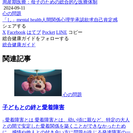
周産期医療：母子のための総合的な医療体制
2024-09-11
心の問題
「し」
mental health
人間関係
心理学
承認欲求
自己肯定感
シェアする
X
Facebook
はてブ
Pocket
LINE
コピー
総合健康ガイドをフォローする
総合健康ガイド
関連記事
心の問題
子どもとの絆と愛着障害
- 愛着障害とは 愛着障害とは、幼い頃に親など、特定の大人
との間で安定した愛着関係を築くことができなかったため
に、感情や他人との付き合い方に問題が生じる発達障害の一