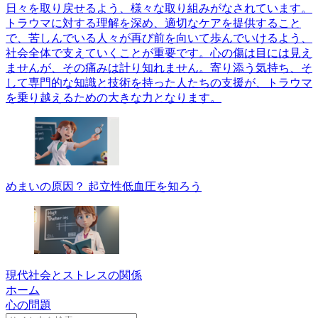
日々を取り戻せるよう、様々な取り組みがなされています。
トラウマに対する理解を深め、適切なケアを提供すること
で、苦しんでいる人々が再び前を向いて歩んでいけるよう、
社会全体で支えていくことが重要です。心の傷は目には見え
ませんが、その痛みは計り知れません。寄り添う気持ち、そ
して専門的な知識と技術を持った人たちの支援が、トラウマ
を乗り越えるための大きな力となります。
めまいの原因？ 起立性低血圧を知ろう
現代社会とストレスの関係
ホーム
心の問題