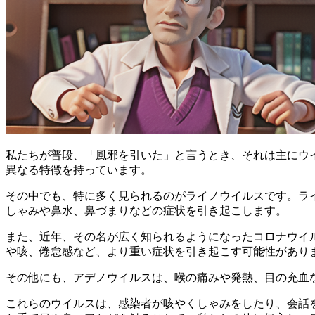
私たちが普段、「風邪を引いた」と言うとき、それは主にウイ
異なる特徴を持っています。
その中でも、特に多く見られるのが
ライノウイルス
です。ラ
しゃみや鼻水、鼻づまりなどの症状を引き起こします。
また、近年、その名が広く知られるようになった
コロナウイ
や咳、倦怠感など、より重い症状を引き起こす可能性があり
その他にも、
アデノウイルス
は、喉の痛みや発熱、目の充血
これらのウイルスは、感染者が咳やくしゃみをしたり、会話