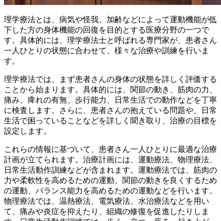
理学療法とは、病気や怪我、加齢などによって運動機能が低
下した方の
身体機能の回復
を目的とする医療分野の一つで
す。具体的には、理学療法士と呼ばれる専門家が、患者さん
一人ひとりの状態に合わせて、様々な治療や訓練を行いま
す。
理学療法では、まず患者さんの身体の状態を詳しく評価する
ことから始まります。具体的には、
関節の動き、筋肉の力、
痛み、痺れの有無、歩行能力、日常生活での動作
などを丁寧
に検査します。さらに、患者さんの抱えている問題や、日常
生活で困っていることなどを詳しく聞き取り、治療の目標を
設定します。
これらの情報に基づいて、患者さん一人ひとりに最適な治療
計画が立てられます。治療計画には、
運動療法、物理療法、
日常生活動作訓練
などが含まれます。運動療法では、筋肉の
力や柔軟性を高めるための運動、関節の動きを良くするため
の運動、バランス能力を高めるための運動などを行います。
物理療法では、温熱療法、電気療法、水治療法などを用い
て、痛みや炎症を抑えたり、組織の修復を促進したりしま