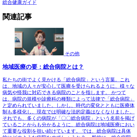
総合健康ガイド
関連記事
その他
地域医療の要：総合病院とは？
私たちの街でよく見かける「総合病院」という言葉。これ
は、地域の人々が安心して医療を受けられるように、様々な
病気や怪我に対応できる病院のことを指します。 かつて
は、病院の規模や診療科の種類によって法律で「総合病院」
と定められていました。しかし、時代の変化とともに医療体
制も多様化し、現在では明確な法的定義はなくなりました。
それでも、多くの病院が「〇〇総合病院」という名前を掲げ
ていることからも分かるように、総合病院は地域医療におい
て重要な役割を担い続けています。 では、総合病院は具体