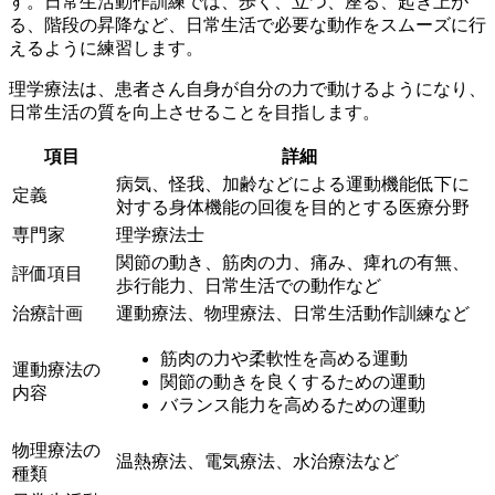
す。日常生活動作訓練では、
歩く、立つ、座る、起き上が
る、階段の昇降
など、日常生活で必要な動作をスムーズに行
えるように練習します。
理学療法は、患者さん自身が
自分の力で動けるように
なり、
日常生活の質を向上させることを目指します。
項目
詳細
病気、怪我、加齢などによる運動機能低下に
定義
対する
身体機能の回復
を目的とする医療分野
専門家
理学療法士
関節の動き、筋肉の力、痛み、痺れの有無、
評価項目
歩行能力、日常生活での動作
など
治療計画
運動療法、物理療法、日常生活動作訓練
など
筋肉の力や柔軟性を高める運動
運動療法の
関節の動きを良くするための運動
内容
バランス能力を高めるための運動
物理療法の
温熱療法、電気療法、水治療法など
種類