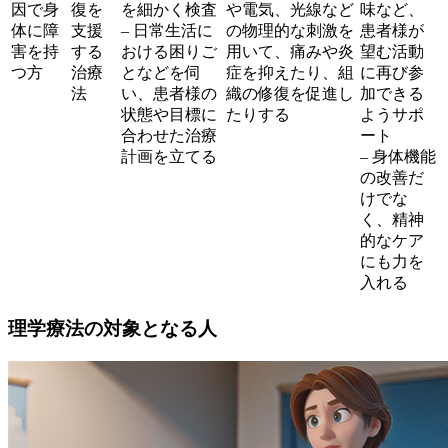
因で身
復を
を細かく検査
や電気、光線など
味など、
体に障
支援
– 日常生活に
の物理的な刺激を
患者様が
害を持
する
おける困りご
用いて、痛みや炎
望む活動
つ方
治療
となどを伺
症を抑えたり、組
に再び参
法
い、患者様の
織の修復を促進し
加できる
状態や目標に
たりする
ようサポ
合わせた治療
ート
計画を立てる
– 身体機能
の改善だ
けでな
く、精神
的なケア
にも力を
入れる
理学療法の対象となる人