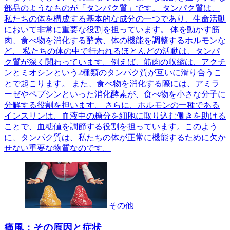
部品のようなものが「タンパク質」です。 タンパク質は、
私たちの体を構成する基本的な成分の一つであり、生命活動
において非常に重要な役割を担っています。 体を動かす筋
肉、食べ物を消化する酵素、体の機能を調整するホルモンな
ど、 私たちの体の中で行われるほとんどの活動は、タンパ
ク質が深く関わっています。例えば、筋肉の収縮は、アクチ
ンとミオシンという2種類のタンパク質が互いに滑り合うこ
とで起こります。 また、食べ物を消化する際には、アミラ
ーゼやペプシンといった消化酵素が、食べ物を小さな分子に
分解する役割を担います。 さらに、ホルモンの一種である
インスリンは、血液中の糖分を細胞に取り込む働きを助ける
ことで、血糖値を調節する役割を担っています。このよう
に、タンパク質は、私たちの体が正常に機能するために欠か
せない重要な物質なのです。
その他
痛風：その原因と症状