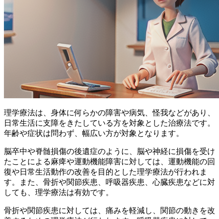
理学療法は、身体に何らかの障害や病気、怪我などがあり、
日常生活に支障をきたしている方を対象とした治療法です。
年齢や症状は問わず、幅広い方が対象となります。
脳卒中や脊髄損傷の後遺症のように、脳や神経に損傷を受け
たことによる麻痺や運動機能障害
に対しては、
運動機能の回
復
や
日常生活動作の改善
を目的とした理学療法が行われま
す。また、骨折や関節疾患、呼吸器疾患、心臓疾患などに対
しても、理学療法は有効です。
骨折や関節疾患
に対しては、
痛みを軽減
し、
関節の動きを改