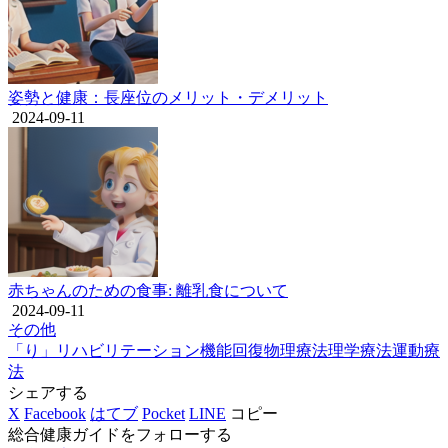
姿勢と健康：長座位のメリット・デメリット
2024-09-11
赤ちゃんのための食事: 離乳食について
2024-09-11
その他
「り」
リハビリテーション
機能回復
物理療法
理学療法
運動療
法
シェアする
X
Facebook
はてブ
Pocket
LINE
コピー
総合健康ガイドをフォローする