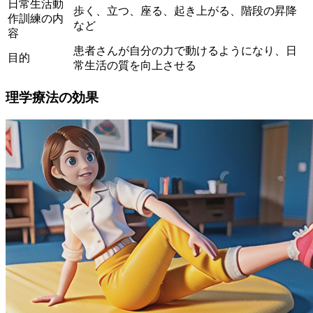
日常生活動
歩く、立つ、座る、起き上がる、階段の昇降
作訓練の内
など
容
患者さんが
自分の力で動けるように
なり、日
目的
常生活の質を向上させる
理学療法の効果