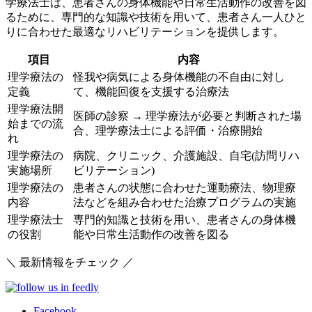
学療法士は、患者さんの身体機能や日常生活動作の改善を図
るために、専門的な知識や技術を用いて、患者さん一人ひと
りに合わせた最適なリハビリテーションを提供します。
項目
内容
理学療法の
怪我や病気による身体機能の不自由に対し
定義
て、機能回復を支援する治療法
理学療法開
医師の診察 → 理学療法が必要と判断された場
始までの流
合、理学療法士による評価・治療開始
れ
理学療法の
病院、クリニック、介護施設、自宅(訪問リハ
実施場所
ビリテーション)
理学療法の
患者さんの状態に合わせた運動療法、物理療
内容
法などを組み合わせた治療プログラムの実施
理学療法士
専門的知識と技術を用い、患者さんの身体機
の役割
能や日常生活動作の改善を図る
＼ 最新情報をチェック ／
Facebook