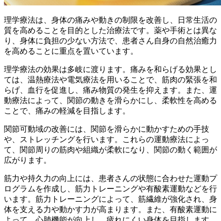
理学療法は、身体の痛みや動きの制限を改善し、日常生活の
質を高めることを目的とした治療法です。薬や手術とは異な
り、身体に負担の少ない方法で、患者さん自身の自然治癒力
を高めることに重点を置いています。
理学療法の効果は多岐に渡ります。
痛みを和らげる効果
とし
ては、温熱療法や電気療法を用いることで、筋肉の緊張を和
らげ、血行を促進し、痛み物質の発生を抑えます。また、運
動療法によって、関節の動きを滑らかにし、柔軟性を高める
ことで、痛みの軽減を目指します。
関節可動域の改善
には、関節を滑らかに動かすための手技
や、ストレッチングを行います。これらの運動療法によっ
て、関節周りの筋肉や組織が柔軟になり、関節の動く範囲が
広がります。
筋力や持久力の向上
には、患者さんの状態に合わせた運動プ
ログラムを作成し、筋力トレーニングや有酸素運動などを行
います。筋力トレーニングによって、筋繊維が強化され、身
体を支える力や動かす力が高まります。また、有酸素運動に
よって、心肺機能が向上し、疲れにくい身体を目指します。