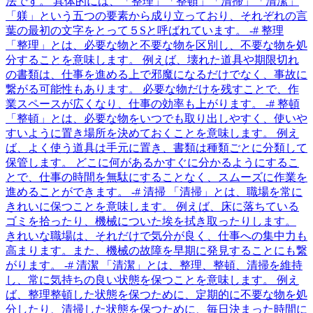
法です。 具体的には、「整理」「整頓」「清掃」「清潔」
「躾」という五つの要素から成り立っており、それぞれの言
葉の最初の文字をとって５Sと呼ばれています。 -# 整理
「整理」とは、必要な物と不要な物を区別し、不要な物を処
分することを意味します。 例えば、壊れた道具や期限切れ
の書類は、仕事を進める上で邪魔になるだけでなく、事故に
繋がる可能性もあります。 必要な物だけを残すことで、作
業スペースが広くなり、仕事の効率も上がります。 -# 整頓
「整頓」とは、必要な物をいつでも取り出しやすく、使いや
すいように置き場所を決めておくことを意味します。 例え
ば、よく使う道具は手元に置き、書類は種類ごとに分類して
保管します。 どこに何があるかすぐに分かるようにするこ
とで、仕事の時間を無駄にすることなく、スムーズに作業を
進めることができます。 -# 清掃 「清掃」とは、職場を常に
きれいに保つことを意味します。 例えば、床に落ちている
ゴミを拾ったり、機械についた埃を拭き取ったりします。
きれいな職場は、それだけで気分が良く、仕事への集中力も
高まります。また、機械の故障を早期に発見することにも繋
がります。 -# 清潔 「清潔」とは、整理、整頓、清掃を維持
し、常に気持ちの良い状態を保つことを意味します。 例え
ば、整理整頓した状態を保つために、定期的に不要な物を処
分したり、清掃した状態を保つために、毎日決まった時間に