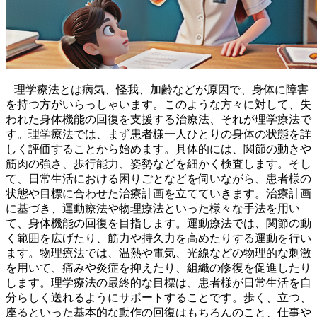
– 理学療法とは病気、怪我、加齢などが原因で、身体に障害
を持つ方がいらっしゃいます。このような方々に対して、失
われた身体機能の回復を支援する治療法、それが理学療法で
す。理学療法では、
まず患者様一人ひとりの身体の状態を詳
しく評価することから始めます。
具体的には、関節の動きや
筋肉の強さ、歩行能力、姿勢などを細かく検査します。そし
て、日常生活における困りごとなどを伺いながら、患者様の
状態や目標に合わせた治療計画を立てていきます。治療計画
に基づき、
運動療法や物理療法といった様々な手法を用い
て、身体機能の回復を目指します。
運動療法では、関節の動
く範囲を広げたり、筋力や持久力を高めたりする運動を行い
ます。物理療法では、温熱や電気、光線などの物理的な刺激
を用いて、痛みや炎症を抑えたり、組織の修復を促進したり
します。理学療法の最終的な目標は、
患者様が日常生活を自
分らしく送れるようにサポートすることです。
歩く、立つ、
座るといった基本的な動作の回復はもちろんのこと、仕事や