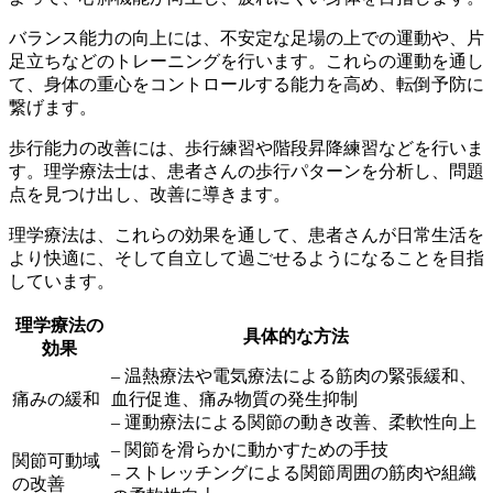
バランス能力の向上
には、不安定な足場の上での運動や、片
足立ちなどのトレーニングを行います。これらの運動を通し
て、身体の重心をコントロールする能力を高め、転倒予防に
繋げます。
歩行能力の改善
には、歩行練習や階段昇降練習などを行いま
す。理学療法士は、患者さんの歩行パターンを分析し、問題
点を見つけ出し、改善に導きます。
理学療法は、これらの効果を通して、患者さんが日常生活を
より快適に、そして自立して過ごせるようになることを目指
しています。
理学療法の
具体的な方法
効果
– 温熱療法や電気療法による筋肉の緊張緩和、
痛みの緩和
血行促進、痛み物質の発生抑制
– 運動療法による関節の動き改善、柔軟性向上
– 関節を滑らかに動かすための手技
関節可動域
– ストレッチングによる関節周囲の筋肉や組織
の改善