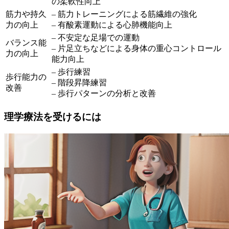
の柔軟性向上
筋力や持久
– 筋力トレーニングによる筋繊維の強化
力の向上
– 有酸素運動による心肺機能向上
– 不安定な足場での運動
バランス能
– 片足立ちなどによる身体の重心コントロール
力の向上
能力向上
– 歩行練習
歩行能力の
– 階段昇降練習
改善
– 歩行パターンの分析と改善
理学療法を受けるには