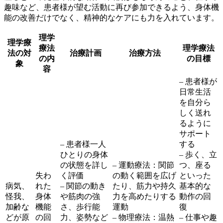
趣味など、患者様が望む活動に再び参加できるよう、
身体機
能の改善だけでなく、精神的なケアにも力を入れています。
理学
理学療
療法
理学療法
法の対
治療計画
治療方法
の内
の目標
象
容
– 患者様が
日常生活
を自分ら
しく送れ
るように
サポート
– 患者様一人
する
ひとりの身体
– 歩く、立
の状態を詳し
– 運動療法：関節
つ、座る
失わ
く評価
の動く範囲を広げ
といった
病気、
れた
– 関節の動き
たり、筋力や持久
基本的な
怪我、
身体
や筋肉の強
力を高めたりする
動作の回
加齢な
機能
さ、歩行能
運動
復
どが原
の回
力、姿勢など
– 物理療法：温熱
– 仕事や趣