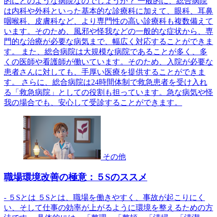
的にどのような病院なのでしょうか？ 一般的に、総合病院
は内科や外科といった基本的な診療科に加えて、眼科、耳鼻
咽喉科、皮膚科など、より専門性の高い診療科も複数備えて
います。そのため、風邪や怪我などの一般的な症状から、専
門的な治療が必要な病気まで、幅広く対応することができま
す。 また、総合病院は大規模な病院であることが多く、多
くの医師や看護師が働いています。そのため、入院が必要な
患者さんに対しても、手厚い医療を提供することができま
す。 さらに、総合病院は24時間体制で救急患者を受け入れ
る「救急病院」としての役割も担っています。急な病気や怪
我の場合でも、安心して受診することができます。
その他
職場環境改善の極意：５Sのススメ
- ５Sとは ５Sとは、職場を働きやすく、事故が起こりにく
い、そして仕事の効率が上がるように環境を整えるための方