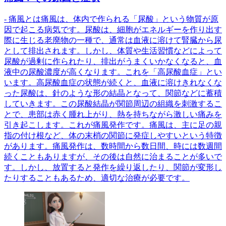
- 痛風とは痛風は、体内で作られる「尿酸」という物質が原
因で起こる病気です。尿酸は、細胞がエネルギーを作り出す
際に生じる老廃物の一種で、通常は血液に溶けて腎臓から尿
として排出されます。しかし、体質や生活習慣などによって
尿酸が過剰に作られたり、排出がうまくいかなくなると、血
液中の尿酸濃度が高くなります。これを「高尿酸血症」とい
います。高尿酸血症の状態が続くと、血液に溶けきれなくな
った尿酸は、針のような形の結晶となって、関節などに蓄積
していきます。この尿酸結晶が関節周辺の組織を刺激するこ
とで、患部は赤く腫れ上がり、熱を持ちながら激しい痛みを
引き起こします。これが痛風発作です。痛風は、主に足の親
指の付け根など、体の末梢の関節に発症しやすいという特徴
があります。痛風発作は、数時間から数日間、時には数週間
続くこともありますが、その後は自然に治まることが多いで
す。しかし、放置すると発作を繰り返したり、関節が変形し
たりすることもあるため、適切な治療が必要です。