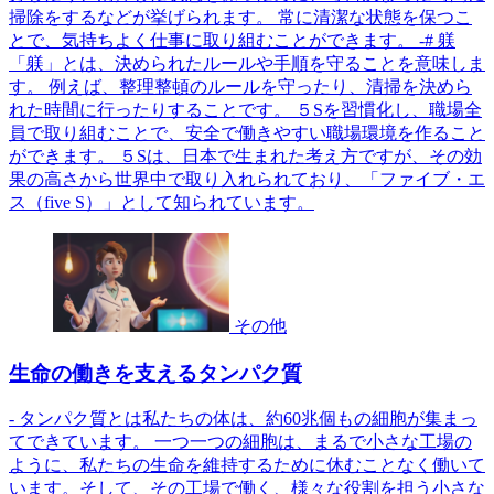
掃除をするなどが挙げられます。 常に清潔な状態を保つこ
とで、気持ちよく仕事に取り組むことができます。 -# 躾
「躾」とは、決められたルールや手順を守ることを意味しま
す。 例えば、整理整頓のルールを守ったり、清掃を決めら
れた時間に行ったりすることです。 ５Sを習慣化し、職場全
員で取り組むことで、安全で働きやすい職場環境を作ること
ができます。 ５Sは、日本で生まれた考え方ですが、その効
果の高さから世界中で取り入れられており、「ファイブ・エ
ス（five S）」として知られています。
その他
生命の働きを支えるタンパク質
- タンパク質とは私たちの体は、約60兆個もの細胞が集まっ
てできています。 一つ一つの細胞は、まるで小さな工場の
ように、私たちの生命を維持するために休むことなく働いて
います。そして、その工場で働く、様々な役割を担う小さな