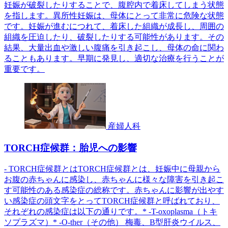
妊娠が破裂したりすることで、腹腔内で着床してしまう状態
を指します。異所性妊娠は、母体にとって非常に危険な状態
です。妊娠が進むにつれて、着床した組織が成長し、周囲の
組織を圧迫したり、破裂したりする可能性があります。その
結果、大量出血や激しい腹痛を引き起こし、母体の命に関わ
ることもあります。早期に発見し、適切な治療を行うことが
重要です。
産婦人科
TORCH症候群：胎児への影響
- TORCH症候群とはTORCH症候群とは、妊娠中に母親から
お腹の赤ちゃんに感染し、赤ちゃんに様々な障害を引き起こ
す可能性のある感染症の総称です。赤ちゃんに影響が出やす
い感染症の頭文字をとってTORCH症候群と呼ばれており、
それぞれの感染症は以下の通りです。* -T-oxoplasma（トキ
ソプラズマ）* -O-ther（その他） 梅毒、B型肝炎ウイルス、