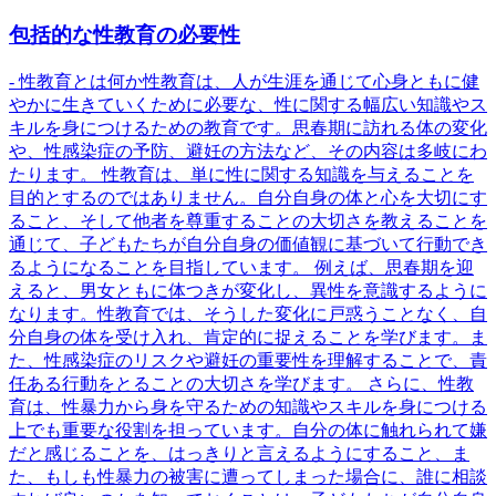
包括的な性教育の必要性
- 性教育とは何か性教育は、人が生涯を通じて心身ともに健
やかに生きていくために必要な、性に関する幅広い知識やス
キルを身につけるための教育です。思春期に訪れる体の変化
や、性感染症の予防、避妊の方法など、その内容は多岐にわ
たります。 性教育は、単に性に関する知識を与えることを
目的とするのではありません。自分自身の体と心を大切にす
ること、そして他者を尊重することの大切さを教えることを
通じて、子どもたちが自分自身の価値観に基づいて行動でき
るようになることを目指しています。 例えば、思春期を迎
えると、男女ともに体つきが変化し、異性を意識するように
なります。性教育では、そうした変化に戸惑うことなく、自
分自身の体を受け入れ、肯定的に捉えることを学びます。ま
た、性感染症のリスクや避妊の重要性を理解することで、責
任ある行動をとることの大切さを学びます。 さらに、性教
育は、性暴力から身を守るための知識やスキルを身につける
上でも重要な役割を担っています。自分の体に触れられて嫌
だと感じることを、はっきりと言えるようにすること、ま
た、もしも性暴力の被害に遭ってしまった場合に、誰に相談