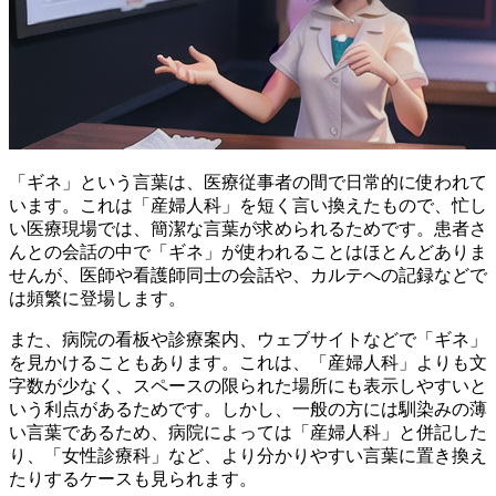
「ギネ」という言葉は、医療従事者の間で日常的に使われて
います。これは「産婦人科」を短く言い換えたもので、忙し
い医療現場では、簡潔な言葉が求められるためです。
患者さ
んとの会話の中で「ギネ」が使われることはほとんどありま
せん
が、医師や看護師同士の会話や、カルテへの記録などで
は頻繁に登場します。
また、病院の看板や診療案内、ウェブサイトなどで「ギネ」
を見かけることもあります。これは、「産婦人科」よりも文
字数が少なく、スペースの限られた場所にも表示しやすいと
いう利点があるためです。しかし、
一般の方には馴染みの薄
い言葉である
ため、病院によっては「産婦人科」と併記した
り、「女性診療科」など、より分かりやすい言葉に置き換え
たりするケースも見られます。