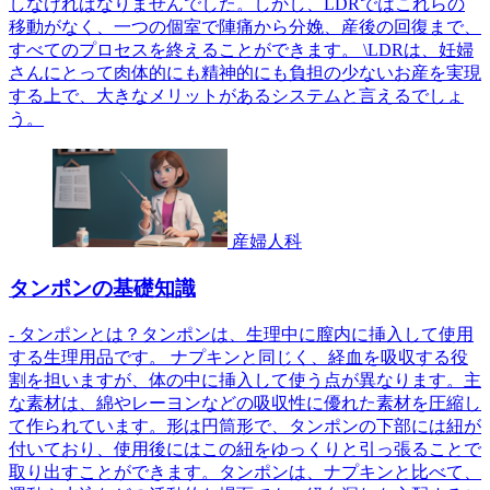
しなければなりませんでした。しかし、LDRではこれらの
移動がなく、一つの個室で陣痛から分娩、産後の回復まで、
すべてのプロセスを終えることができます。 \LDRは、妊婦
さんにとって肉体的にも精神的にも負担の少ないお産を実現
する上で、大きなメリットがあるシステムと言えるでしょ
う。
産婦人科
タンポンの基礎知識
- タンポンとは？タンポンは、生理中に膣内に挿入して使用
する生理用品です。 ナプキンと同じく、経血を吸収する役
割を担いますが、体の中に挿入して使う点が異なります。主
な素材は、綿やレーヨンなどの吸収性に優れた素材を圧縮し
て作られています。形は円筒形で、タンポンの下部には紐が
付いており、使用後にはこの紐をゆっくりと引っ張ることで
取り出すことができます。タンポンは、ナプキンと比べて、