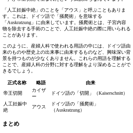
「人工妊娠中絶」のことを「アウス」と呼ぶ
こともありま
す。これは、ドイツ語で「掻爬術」を意味する
「Auskratzung」に由来しています。掻爬術とは、子宮内容
物を除去する手術のことで、人工妊娠中絶の際に用いられる
ことがあります。
このように、産婦人科で使われる用語の中には、ドイツ語由
来のものや歴史上の出来事に由来するものなど、興味深い背
景を持つものが少なくありません。これらの用語を理解する
ことで、産婦人科の分野に対する理解をより深めることがで
きるでしょう。
正式名称
略語
由来
カイザ
帝王切開
ドイツ語の「切開」（Kaiserschnitt）
ー
人工妊娠中
ドイツ語の「掻爬術」
アウス
絶
（Auskratzung）
まとめ