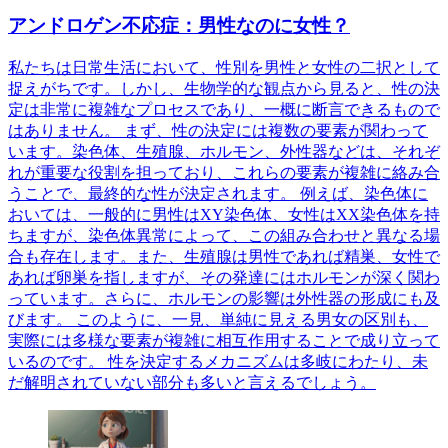
アンドロゲン不応症：男性なのに女性？
私たちは日常生活において、性別を男性と女性の二択として
捉えがちです。しかし、生物学的な観点から見ると、性の決
定は非常に複雑なプロセスであり、一概に断言できるもので
はありません。 まず、性の決定には複数の要素が関わって
います。染色体、生殖腺、ホルモン、外性器などは、それぞ
れが重要な役割を担っており、これらの要素が複雑に絡み合
うことで、最終的な性が決定されます。 例えば、染色体に
おいては、一般的に男性はXY染色体、女性はXX染色体を持
ちますが、染色体異常によって、この組み合わせと異なる場
合も存在します。また、生殖腺は男性であれば精巣、女性で
あれば卵巣を指しますが、その発達にはホルモンが深く関わ
っています。さらに、ホルモンの影響は外性器の形成にも及
びます。 このように、一見、単純に見える男女の区別も、
実際には多様な要素が複雑に相互作用することで成り立って
いるのです。 性を決定するメカニズムは多岐にわたり、未
だ解明されていない部分も多いと言えるでしょう。