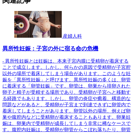
関連記事
産婦人科
異所性妊娠：子宮の外に宿る命の危機
- 異所性妊娠とは妊娠は、本来子宮内膜に受精卵が着床する
ことで成立します。しかし、何らかの原因で受精卵が子宮腔
以外の場所で着床してしまう場合があります。このような妊
娠を「異所性妊娠」と呼びます。異所性妊娠の多くは、卵管
に着床する「卵管妊娠」です。卵管は、卵巣から排卵された
卵子と精子が受精する場所であり、受精卵が子宮へと移動す
る経路でもあります。しかし、卵管の炎症や癒着、構造的な
問題などがあると、受精卵が子宮まで到達できずに卵管内で
着床してしまうことがあります。卵管以外の場所、例えば卵
巣や腹腔内などに受精卵が着床することもあります。卵巣妊
娠は、卵巣内で受精卵が成長してしまう非常に稀なケースで
す。腹腔内妊娠は、受精卵が卵管からこぼれ落ちたり、卵管