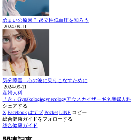
めまいの原因？ 起立性低血圧を知ろう
2024-09-11
気分障害：心の波に乗りこなすために
2024-09-11
産婦人科
「き」
Gynäkologie
gynecology
アウス
カイザー
ギネ
産婦人科
シェアする
X
Facebook
はてブ
Pocket
LINE
コピー
総合健康ガイドをフォローする
総合健康ガイド