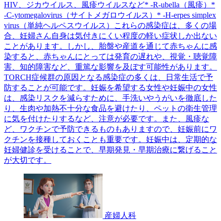
HIV、ジカウイルス、風疹ウイルスなど* -R-ubella（風疹）*
-C-ytomegalovirus（サイトメガロウイルス）* -H-erpes simplex
virus（単純ヘルペスウイルス）これらの感染症は、多くの場
合、妊婦さん自身は気付きにくい程度の軽い症状しか出ない
ことがあります。しかし、胎盤や産道を通じて赤ちゃんに感
染すると、赤ちゃんにとっては発育の遅れや、視覚・聴覚障
害、知的障害など、重篤な影響を及ぼす可能性があります。
TORCH症候群の原因となる感染症の多くは、日常生活で予
防することが可能です。妊娠を希望する女性や妊娠中の女性
は、感染リスクを減らすために、手洗いやうがいを徹底した
り、生肉や加熱不十分な食品を避けたり、ペットの衛生管理
に気を付けたりするなど、注意が必要です。また、風疹な
ど、ワクチンで予防できるものもありますので、妊娠前にワ
クチンを接種しておくことも重要です。妊娠中は、定期的な
妊婦健診を受けることで、早期発見・早期治療に繋げること
が大切です。
産婦人科