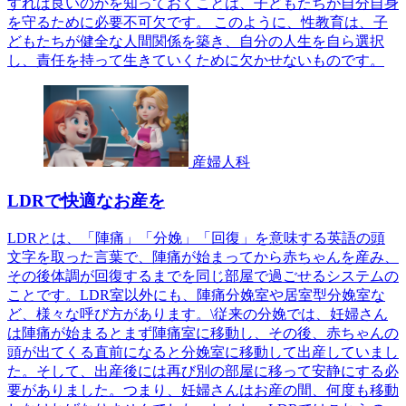
すれば良いのかを知っておくことは、子どもたちが自分自身
を守るために必要不可欠です。 このように、性教育は、子
どもたちが健全な人間関係を築き、自分の人生を自ら選択
し、責任を持って生きていくために欠かせないものです。
産婦人科
LDRで快適なお産を
LDRとは、「陣痛」「分娩」「回復」を意味する英語の頭
文字を取った言葉で、陣痛が始まってから赤ちゃんを産み、
その後体調が回復するまでを同じ部屋で過ごせるシステムの
ことです。LDR室以外にも、陣痛分娩室や居室型分娩室な
ど、様々な呼び方があります。\従来の分娩では、妊婦さん
は陣痛が始まるとまず陣痛室に移動し、その後、赤ちゃんの
頭が出てくる直前になると分娩室に移動して出産していまし
た。そして、出産後には再び別の部屋に移って安静にする必
要がありました。つまり、妊婦さんはお産の間、何度も移動