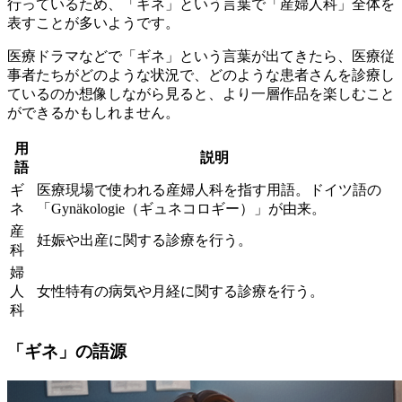
行っているため、「ギネ」という言葉で「産婦人科」全体を
表すことが多いようです。
医療ドラマなどで「ギネ」という言葉が出てきたら、医療従
事者たちがどのような状況で、どのような患者さんを診療し
ているのか想像しながら見ると、より一層作品を楽しむこと
ができるかもしれません。
用
説明
語
ギ
医療現場で使われる産婦人科を指す用語。ドイツ語の
ネ
「Gynäkologie（ギュネコロギー）」が由来。
産
妊娠や出産に関する診療を行う。
科
婦
人
女性特有の病気や月経に関する診療を行う。
科
「ギネ」の語源