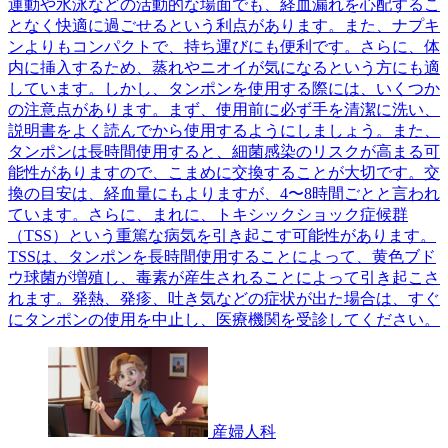
運動や水泳などの活動的な場面でも、経血漏れを心配するこ
となく快適に過ごせるという利点があります。また、ナプキ
ンよりもコンパクトで、持ち運びにも便利です。さらに、体
内に挿入するため、蒸れやニオイが気になるという方にも適
しています。しかし、タンポンを使用する際には、いくつか
の注意点があります。まず、使用前に必ず手を清潔に洗い、
説明書をよく読んでから使用するようにしましょう。また、
タンポンは長時間使用すると、細菌感染のリスクが高まる可
能性がありますので、こまめに交換することが大切です。交
換の目安は、経血量にもよりますが、4〜8時間ごとと言われ
ています。さらに、まれに、トキシックショック症候群
（TSS）という重篤な病気を引き起こす可能性があります。
TSSは、タンポンを長時間使用することによって、黄色ブド
ウ球菌が増殖し、毒素が産生されることによって引き起こさ
れます。発熱、発疹、吐き気などの症状が出た場合は、すぐ
にタンポンの使用を中止し、医療機関を受診してください。
産婦人科