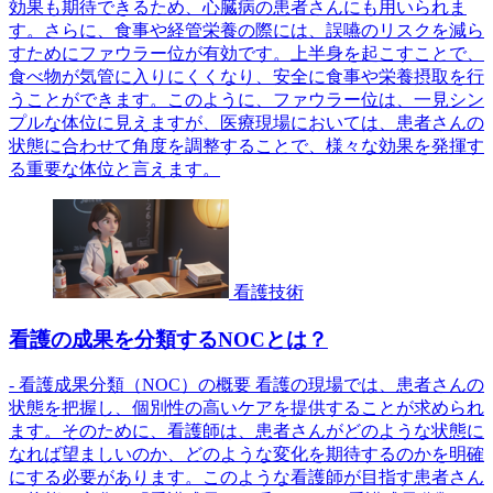
効果も期待できるため、心臓病の患者さんにも用いられま
す。さらに、食事や経管栄養の際には、誤嚥のリスクを減ら
すためにファウラー位が有効です。上半身を起こすことで、
食べ物が気管に入りにくくなり、安全に食事や栄養摂取を行
うことができます。このように、ファウラー位は、一見シン
プルな体位に見えますが、医療現場においては、患者さんの
状態に合わせて角度を調整することで、様々な効果を発揮す
る重要な体位と言えます。
看護技術
看護の成果を分類するNOCとは？
- 看護成果分類（NOC）の概要 看護の現場では、患者さんの
状態を把握し、個別性の高いケアを提供することが求められ
ます。そのために、看護師は、患者さんがどのような状態に
なれば望ましいのか、どのような変化を期待するのかを明確
にする必要があります。このような看護師が目指す患者さん