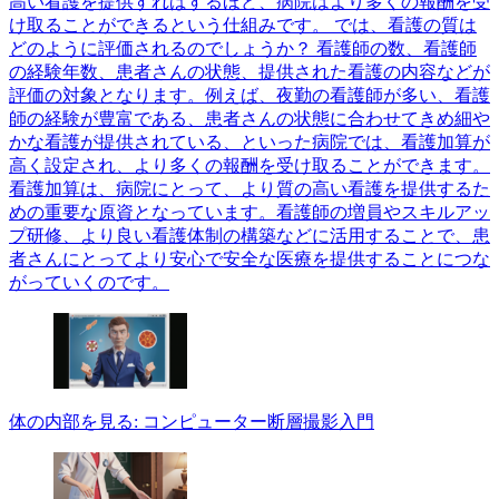
高い看護を提供すればするほど、病院はより多くの報酬を受
け取ることができるという仕組みです。 では、看護の質は
どのように評価されるのでしょうか？ 看護師の数、看護師
の経験年数、患者さんの状態、提供された看護の内容などが
評価の対象となります。例えば、夜勤の看護師が多い、看護
師の経験が豊富である、患者さんの状態に合わせてきめ細や
かな看護が提供されている、といった病院では、看護加算が
高く設定され、より多くの報酬を受け取ることができます。
看護加算は、病院にとって、より質の高い看護を提供するた
めの重要な原資となっています。看護師の増員やスキルアッ
プ研修、より良い看護体制の構築などに活用することで、患
者さんにとってより安心で安全な医療を提供することにつな
がっていくのです。
体の内部を見る: コンピューター断層撮影入門