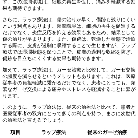
す。この湿潤環境は、細胞の再生を促し、痛みを軽減する効
果も期待できます。
さらに、ラップ療法は、
傷の治りが早く、傷跡も残りにくい
という利点もあります。湿潤環境は、細胞の再生を促進する
だけでなく、炎症反応を抑える効果もあるため、結果として
傷の治りが早まります。また、傷跡は、乾燥した状態で治癒
する際に、皮膚が過剰に収縮することで生じますが、ラップ
療法では湿潤状態を保つことで、皮膚の過剰な収縮を防ぎ、
傷跡を目立ちにくくする効果も期待できます。
加えて、ラップ療法は、ガーゼ治療と比較して、
ガーゼ交換
の頻度を減らせる
というメリットもあります。これは、医療
従事者の負担軽減に繋がるだけでなく、患者にとっても、頻
繁なガーゼ交換による痛みやストレスを軽減することに繋が
ります。
このように、ラップ療法は、従来の治療法と比べて、患者と
医療従事者の双方にとって多くの利点を持つ、まさに次世代
の治療法と言えるでしょう。
項目
ラップ療法
従来のガーゼ治療