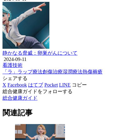
静かなる脅威：卵巣がんについて
2024-09-11
看護技術
「ラ」
ラップ療法
創傷治療
湿潤療法
熱傷
褥瘡
シェアする
X
Facebook
はてブ
Pocket
LINE
コピー
総合健康ガイドをフォローする
総合健康ガイド
関連記事