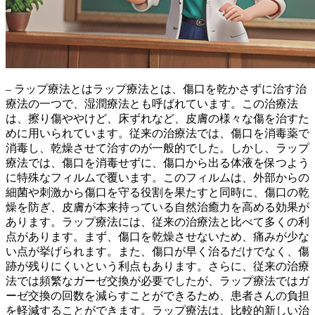
– ラップ療法とはラップ療法とは、傷口を乾かさずに治す治
療法の一つで、湿潤療法とも呼ばれています。この治療法
は、擦り傷ややけど、床ずれなど、皮膚の様々な傷を治すた
めに用いられています。従来の治療法では、傷口を消毒薬で
消毒し、乾燥させて治すのが一般的でした。しかし、ラップ
療法では、傷口を
消毒せずに、傷口から出る体液を保つよう
に特殊なフィルムで覆います
。このフィルムは、外部からの
細菌や刺激から傷口を守る役割を果たすと同時に、傷口の乾
燥を防ぎ、皮膚が本来持っている自然治癒力を高める効果が
あります。ラップ療法には、従来の治療法と比べて多くの利
点があります。まず、
傷口を乾燥させないため、痛みが少な
い
点が挙げられます。また、傷口が早く治るだけでなく、
傷
跡が残りにくい
という利点もあります。さらに、従来の治療
法では頻繁なガーゼ交換が必要でしたが、ラップ療法では
ガ
ーゼ交換の回数を減らすことができる
ため、患者さんの負担
を軽減することができます。ラップ療法は、比較的新しい治