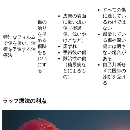
すべての傷
皮膚の表面
に適してい
傷の
に近い浅い
るわけでは
治り
傷（擦過
ない
を早
傷、浅いや
感染してい
特別なフィルム
める
けどなど）
る傷や深い
で傷を覆い、治
傷跡
床ずれ
傷には適さ
癒を促進する治
をき
手術後の傷
ない場合が
療法
れい
難治性の傷
ある
にす
（糖尿病な
自己判断せ
る
どによるも
ずに医師の
の）
診断を受け
る
ラップ療法の利点