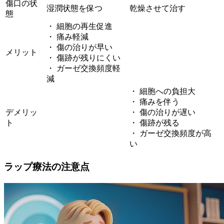
傷口の状
湿潤状態を保つ
乾燥させて治す
態
・ 細胞の再生促進
・ 痛み軽減
・ 傷の治りが早い
メリット
・ 傷跡が残りにくい
・ ガーゼ交換頻度軽
減
・ 細胞への負担大
・ 痛みを伴う
デメリッ
・ 傷の治りが遅い
ト
・ 傷跡が残る
・ ガーゼ交換頻度が高
い
ラップ療法の注意点