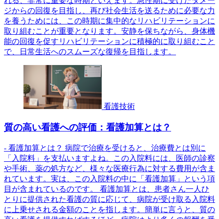
れる、非常に重要な時期といえます。急性期に受けたダメー
ジからの回復を目指し、再び社会生活を送るために必要な力
を養うためには、この時期に集中的なリハビリテーションに
取り組むことが重要となります。安静を保ちながら、身体機
能の回復を促すリハビリテーションに積極的に取り組むこと
で、日常生活へのスムーズな復帰を目指します。
看護技術
質の高い看護への評価：看護加算とは？
- 看護加算とは？ 病院で治療を受けると、治療費とは別に
「入院料」を支払いますよね。この入院料には、医師の診察
や手術、薬の処方など、様々な医療行為に対する費用が含ま
れています。実は、この入院料の中に「看護加算」という項
目が含まれているのです。 看護加算とは、患者さん一人ひ
とりに提供された看護の質に応じて、病院が受け取る入院料
に上乗せされる金額のことを指します。簡単に言うと、質の