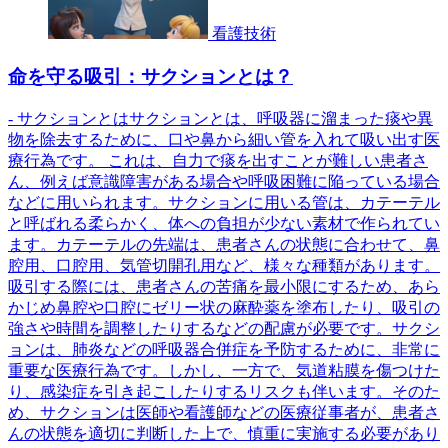
看護技術
命を守る吸引：サクションとは？
- サクションとはサクションとは、呼吸器に溜まった痰や異
物を除去するために、口や鼻から細い管を入れて吸い出す医
療行為です。 これは、自力で痰を出すことが難しい患者さ
ん、例えば意識障害がある場合や呼吸困難に陥っている場合
などに用いられます。サクションに用いる管は、カテーテル
と呼ばれる柔らかく、体への負担が少ない素材で作られてい
ます。カテーテルの先端は、患者さんの状態に合わせて、鼻
腔用、口腔用、気管切開孔用など、様々な種類があります。
吸引する際には、患者さんの苦痛を最小限にするため、あら
かじめ鼻腔や口腔にゼリー状の麻酔薬を塗布したり、吸引の
強さや時間を調整したりするなどの配慮が必要です。サクシ
ョンは、肺炎などの呼吸器合併症を予防するために、非常に
重要な医療行為です。しかし、一方で、気道粘膜を傷つけた
り、感染症を引き起こしたりするリスクも伴います。そのた
め、サクションは医師や看護師などの医療従事者が、患者さ
んの状態を適切に判断した上で、慎重に実施する必要があり