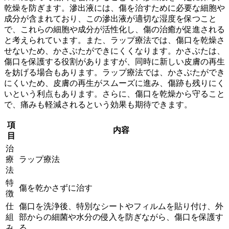
乾燥を防ぎます
。滲出液には、傷を治すために必要な細胞や
成分が含まれており、この滲出液が適切な湿度を保つこと
で、これらの細胞や成分が活性化し、傷の治癒が促進される
と考えられています。また、ラップ療法では、
傷口を乾燥さ
せないため、かさぶたができにくく
なります。かさぶたは、
傷口を保護する役割がありますが、同時に新しい皮膚の再生
を妨げる場合もあります。ラップ療法では、かさぶたができ
にくいため、
皮膚の再生がスムーズに進み、傷跡も残りにく
い
という利点もあります。さらに、傷口を乾燥から守ること
で、痛みも軽減されるという効果も期待できます。
項
内容
目
治
療
ラップ療法
法
特
傷を乾かさずに治す
徴
仕
傷口を洗浄後、特別なシートやフィルムを貼り付け、外
組
部からの細菌や水分の侵入を防ぎながら、傷口を保護す
み
る。