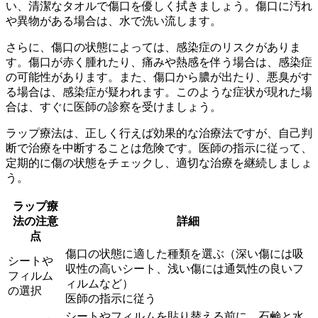
い、清潔なタオルで傷口を優しく拭きましょう。傷口に汚れ
や異物がある場合は、水で洗い流します。
さらに、傷口の状態によっては、
感染症のリスク
がありま
す。傷口が赤く腫れたり、痛みや熱感を伴う場合は、感染症
の可能性があります。また、傷口から膿が出たり、悪臭がす
る場合は、感染症が疑われます。このような症状が現れた場
合は、すぐに医師の診察を受けましょう。
ラップ療法は、正しく行えば効果的な治療法ですが、自己判
断で治療を中断することは危険です。医師の指示に従って、
定期的に傷の状態をチェックし、適切な治療を継続しましょ
う。
ラップ療
法の注意
詳細
点
傷口の状態に適した種類を選ぶ（深い傷には吸
シートや
収性の高いシート、浅い傷には通気性の良いフ
フィルム
ィルムなど）
の選択
医師の指示に従う
シートやフィルムを貼り替える前に、石鹸と水