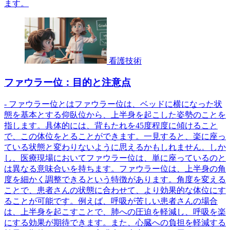
ます。
看護技術
ファウラー位：目的と注意点
- ファウラー位とはファウラー位は、ベッドに横になった状
態を基本とする仰臥位から、上半身を起こした姿勢のことを
指します。具体的には、背もたれを45度程度に傾けること
で、この体位をとることができます。一見すると、楽に座っ
ている状態と変わりないように思えるかもしれません。しか
し、医療現場においてファウラー位は、単に座っているのと
は異なる意味合いを持ちます。ファウラー位は、上半身の角
度を細かく調整できるという特徴があります。角度を変える
ことで、患者さんの状態に合わせて、より効果的な体位にす
ることが可能です。例えば、呼吸が苦しい患者さんの場合
は、上半身を起こすことで、肺への圧迫を軽減し、呼吸を楽
にする効果が期待できます。また、心臓への負担を軽減する