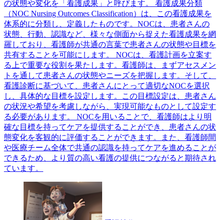
の状態や変化を「看護成果」と呼びます。 看護成果分類
（NOC Nursing Outcomes Classification）は、この看護成果を
体系的に分類し、定義したものです。NOCは、患者さんの
状態、行動、認識など、様々な側面から捉えた看護成果を網
羅しており、看護師が共通の言葉で患者さんの状態や目標を
共有することを可能にします。 NOCは、看護計画を立案す
る上で重要な役割を果たします。看護師は、まずアセスメン
トを通して患者さんの状態やニーズを把握します。そして、
看護診断に基づいて、患者さんにとって適切なNOCを選択
し、具体的な目標を設定します。この目標設定は、患者さん
の状況や希望を考慮しながら、実現可能なものとして設定す
る必要があります。 NOCを用いることで、看護師はより明
確な目標を持ってケアを提供することができ、患者さんの状
態変化を客観的に評価することができます。また、看護師間
や医療チーム全体で共通の認識を持ってケアを進めることが
できるため、より質の高い看護の提供につながると期待され
ています。