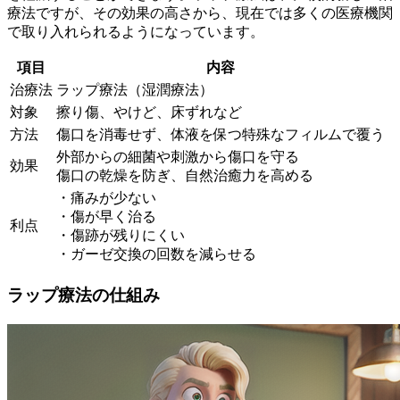
療法ですが、その効果の高さから、現在では多くの医療機関
で取り入れられるようになっています。
項目
内容
治療法
ラップ療法（湿潤療法）
対象
擦り傷、やけど、床ずれなど
方法
傷口を消毒せず、体液を保つ特殊なフィルムで覆う
外部からの細菌や刺激から傷口を守る
効果
傷口の乾燥を防ぎ、自然治癒力を高める
・痛みが少ない
・傷が早く治る
利点
・傷跡が残りにくい
・ガーゼ交換の回数を減らせる
ラップ療法の仕組み