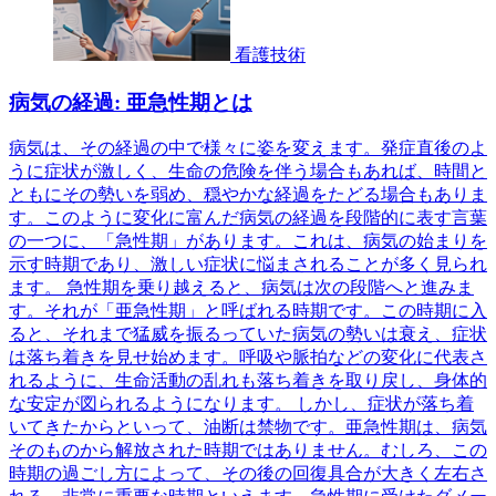
看護技術
病気の経過: 亜急性期とは
病気は、その経過の中で様々に姿を変えます。発症直後のよ
うに症状が激しく、生命の危険を伴う場合もあれば、時間と
ともにその勢いを弱め、穏やかな経過をたどる場合もありま
す。このように変化に富んだ病気の経過を段階的に表す言葉
の一つに、「急性期」があります。これは、病気の始まりを
示す時期であり、激しい症状に悩まされることが多く見られ
ます。 急性期を乗り越えると、病気は次の段階へと進みま
す。それが「亜急性期」と呼ばれる時期です。この時期に入
ると、それまで猛威を振るっていた病気の勢いは衰え、症状
は落ち着きを見せ始めます。呼吸や脈拍などの変化に代表さ
れるように、生命活動の乱れも落ち着きを取り戻し、身体的
な安定が図られるようになります。 しかし、症状が落ち着
いてきたからといって、油断は禁物です。亜急性期は、病気
そのものから解放された時期ではありません。むしろ、この
時期の過ごし方によって、その後の回復具合が大きく左右さ