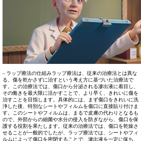
– ラップ療法の仕組みラップ療法は、従来の治療法とは異な
る、
傷を乾かさずに治す
という考え方に基づいた治療法で
す。この治療法では、傷口から分泌される滲出液に着目し、
その働きを最大限に活かすことで、より早く、きれいに傷を
治すことを目指します。具体的には、まず傷口をきれいに洗
浄した後、特別なシートやフィルムを傷口に直接貼り付けま
す。このシートやフィルムは、まるで皮膚の代わりとなるも
ので、
外部からの細菌や水分の侵入を防ぎながら、傷口を保
護する
役割を果たします。従来の治療法では、傷口を乾燥さ
せることが一般的でしたが、ラップ療法では、シートやフィ
ルムによって傷口を密閉することで、
滲出液を一定に保ち、