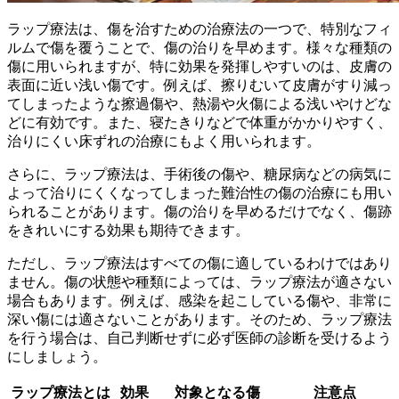
ラップ療法は、傷を治すための治療法の一つで、特別なフィ
ルムで傷を覆うことで、傷の治りを早めます。様々な種類の
傷に用いられますが、特に効果を発揮しやすいのは、
皮膚の
表面に近い浅い傷
です。例えば、擦りむいて皮膚がすり減っ
てしまったような擦過傷や、熱湯や火傷による浅いやけどな
どに有効です。また、寝たきりなどで体重がかかりやすく、
治りにくい床ずれの治療にもよく用いられます。
さらに、ラップ療法は、
手術後
の傷や、糖尿病などの病気に
よって治りにくくなってしまった
難治性の傷
の治療にも用い
られることがあります。傷の治りを早めるだけでなく、傷跡
をきれいにする効果も期待できます。
ただし、ラップ療法はすべての傷に適しているわけではあり
ません。傷の状態や種類によっては、ラップ療法が適さない
場合もあります。例えば、感染を起こしている傷や、非常に
深い傷には適さないことがあります。そのため、ラップ療法
を行う場合は、
自己判断せずに必ず医師の診断を受ける
よう
にしましょう。
ラップ療法とは
効果
対象となる傷
注意点