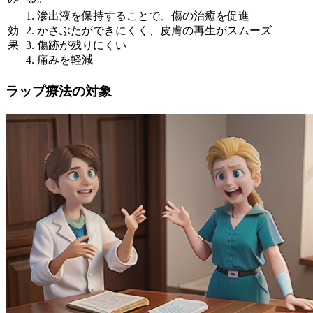
1. 滲出液を保持することで、傷の治癒を促進
効
2. かさぶたができにくく、皮膚の再生がスムーズ
果
3. 傷跡が残りにくい
4. 痛みを軽減
ラップ療法の対象