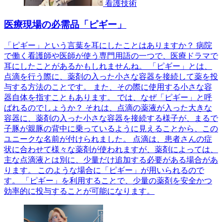
看護技術
医療現場の必需品「ピギー」
「ピギー」という言葉を耳にしたことはありますか？ 病院
で働く看護師や医師が使う専門用語の一つで、医療ドラマで
耳にしたことがあるかもしれませんね。 「ピギー」とは、
点滴を行う際に、薬剤の入った小さな容器を接続して薬を投
与する方法のことです。 また、その際に使用する小さな容
器自体を指すこともあります。 では、なぜ「ピギー」と呼
ばれるのでしょうか？ それは、点滴の薬液が入った大きな
容器に、薬剤の入った小さな容器を接続する様子が、まるで
子豚が親豚の背中に乗っているように見えることから、この
ユニークな名前が付けられました。 点滴は、患者さんの症
状に合わせて様々な薬剤が使われますが、薬剤によっては、
主な点滴液とは別に、少量だけ追加する必要がある場合があ
ります。 このような場合に「ピギー」が用いられるので
す。 「ピギー」を利用することで、少量の薬剤を安全かつ
効率的に投与することが可能になります。