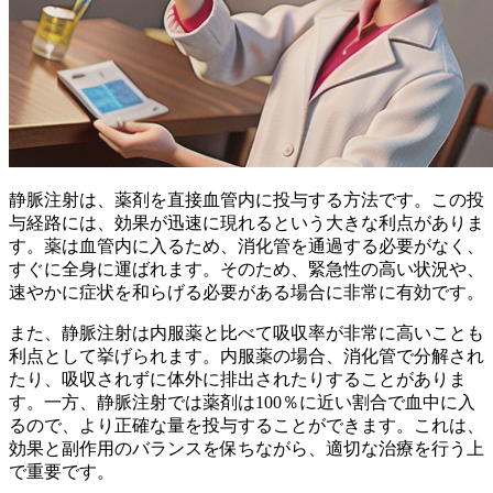
静脈注射は、薬剤を直接血管内に投与する方法です。この投
与経路には、
効果が迅速に現れる
という大きな利点がありま
す。薬は血管内に入るため、消化管を通過する必要がなく、
すぐに全身に運ばれます。そのため、緊急性の高い状況や、
速やかに症状を和らげる必要がある場合に非常に有効です。
また、静脈注射は内服薬と比べて
吸収率が非常に高い
ことも
利点として挙げられます。内服薬の場合、消化管で分解され
たり、吸収されずに体外に排出されたりすることがありま
す。一方、静脈注射では薬剤は100％に近い割合で血中に入
るので、より正確な量を投与することができます。これは、
効果と副作用のバランスを保ちながら、適切な治療を行う上
で重要です。