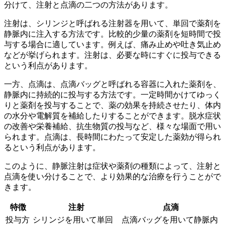
分けて、注射と点滴の二つの方法があります。
注射は、シリンジと呼ばれる注射器を用いて、単回で薬剤を
静脈内に注入する方法です。比較的少量の薬剤を
短時間で投
与する場合
に適しています。例えば、痛み止めや吐き気止め
などが挙げられます。注射は、必要な時にすぐに投与できる
という利点があります。
一方、点滴は、点滴バッグと呼ばれる容器に入れた薬剤を、
静脈内に持続的に投与する方法です。一定時間かけてゆっく
りと薬剤を投与することで、
薬の効果を持続させたり、体内
の水分や電解質を補給したり
することができます。脱水症状
の改善や栄養補給、抗生物質の投与など、様々な場面で用い
られます。点滴は、長時間にわたって安定した薬効が得られ
るという利点があります。
このように、静脈注射は症状や薬剤の種類によって、注射と
点滴を使い分けることで、より効果的な治療を行うことがで
きます。
特徴
注射
点滴
投与方
シリンジを用いて単回
点滴バッグを用いて静脈内