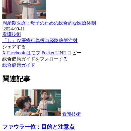
周産期医療：母子のための総合的な医療体制
2024-09-11
看護技術
「し」
IV
医療行為
投与経路
静脈注射
シェアする
X
Facebook
はてブ
Pocket
LINE
コピー
総合健康ガイドをフォローする
総合健康ガイド
関連記事
看護技術
ファウラー位：目的と注意点