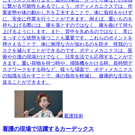
に繋がる可能性もあるでしょう。ボディメカニクスでは、作
業姿勢や体の動かし方を工夫することで、体に負担をかけず
に、安全に作業を行うことができます。例えば、重いものを
持ち上げる際には、腰を落とすのではなく、膝を曲げて持ち
上げるようにします。また、背中を丸めるのではなく、常に
まっすぐな状態を保つことも重要です。これらのポイントを
押さえることで、体に無理な力が加わるのを防ぎ、怪我のリ
スクを減らすことができるのです。ボディメカニクスは、医
療や介護の現場だけでなく、日常生活でも応用することがで
きます。重い荷物を持つ時や、掃除機をかける時、長時間デ
スクワークをする時など、様々な場面で、ボディメカニクス
の知識を活かすことで、体の負担を軽減し、健康的な生活を
送ることができます。
看護技術
看護の現場で活躍するカーデックス