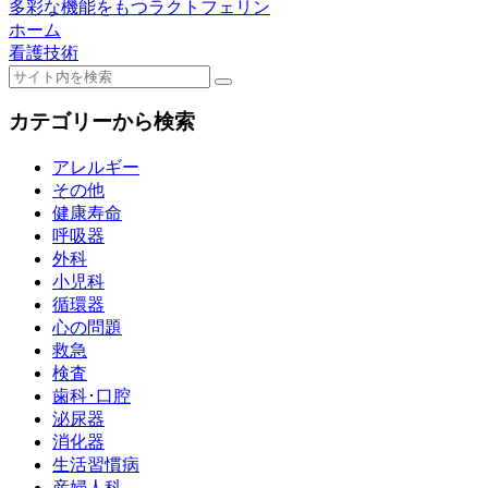
多彩な機能をもつラクトフェリン
ホーム
看護技術
カテゴリーから検索
アレルギー
その他
健康寿命
呼吸器
外科
小児科
循環器
心の問題
救急
検査
歯科･口腔
泌尿器
消化器
生活習慣病
産婦人科