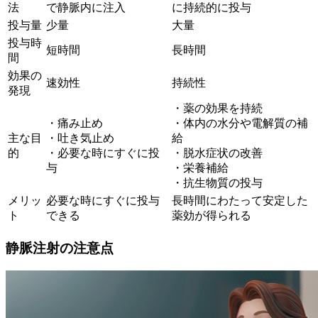
法
で静脈内に注入
に持続的に投与
投与量
少量
大量
投与時
短時間
長時間
間
効果の
速効性
持続性
発現
・薬の効果を持続
・痛み止め
・体内の水分や電解質の補
主な目
・吐き気止め
給
的
・必要な時にすぐに投
・脱水症状の改善
与
・栄養補給
・抗生物質の投与
メリッ
必要な時にすぐに投与
長時間にわたって安定した
ト
できる
薬効が得られる
静脈注射の注意点