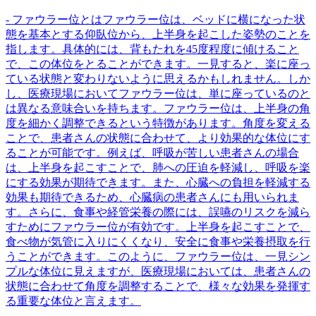
- ファウラー位とはファウラー位は、ベッドに横になった状
態を基本とする仰臥位から、上半身を起こした姿勢のことを
指します。具体的には、背もたれを45度程度に傾けること
で、この体位をとることができます。一見すると、楽に座っ
ている状態と変わりないように思えるかもしれません。しか
し、医療現場においてファウラー位は、単に座っているのと
は異なる意味合いを持ちます。ファウラー位は、上半身の角
度を細かく調整できるという特徴があります。角度を変える
ことで、患者さんの状態に合わせて、より効果的な体位にす
ることが可能です。例えば、呼吸が苦しい患者さんの場合
は、上半身を起こすことで、肺への圧迫を軽減し、呼吸を楽
にする効果が期待できます。また、心臓への負担を軽減する
効果も期待できるため、心臓病の患者さんにも用いられま
す。さらに、食事や経管栄養の際には、誤嚥のリスクを減ら
すためにファウラー位が有効です。上半身を起こすことで、
食べ物が気管に入りにくくなり、安全に食事や栄養摂取を行
うことができます。このように、ファウラー位は、一見シン
プルな体位に見えますが、医療現場においては、患者さんの
状態に合わせて角度を調整することで、様々な効果を発揮す
る重要な体位と言えます。