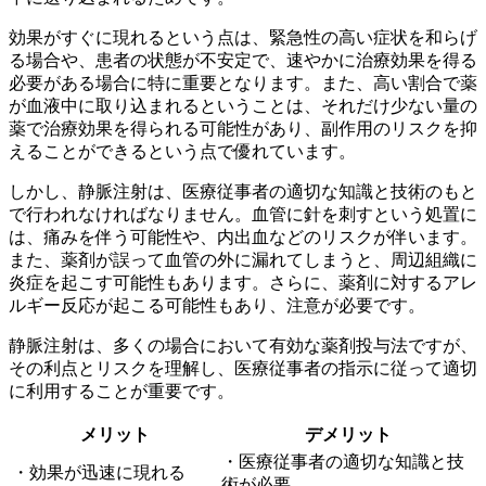
効果がすぐに現れるという点は、緊急性の高い症状を和らげ
る場合や、患者の状態が不安定で、速やかに治療効果を得る
必要がある場合に特に重要
となります。また、高い割合で薬
が血液中に取り込まれるということは、それだけ少ない量の
薬で治療効果を得られる可能性があり、副作用のリスクを抑
えることができるという点で優れています。
しかし、静脈注射は、
医療従事者の適切な知識と技術
のもと
で行われなければなりません。血管に針を刺すという処置に
は、痛みを伴う可能性や、内出血などのリスクが伴います。
また、薬剤が誤って血管の外に漏れてしまうと、周辺組織に
炎症を起こす可能性もあります。さらに、薬剤に対するアレ
ルギー反応が起こる可能性もあり、注意が必要です。
静脈注射は、多くの場合において有効な薬剤投与法ですが、
その
利点とリスク
を理解し、医療従事者の指示に従って適切
に利用することが重要です。
メリット
デメリット
・医療従事者の適切な知識と技
・効果が迅速に現れる
術が必要