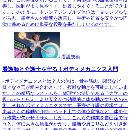
善し、医師がより見やすく、処置しやすくすることができま
す。このように、トレンデレンブルグ体位は一見シンプルな
がらも、患者さんの状態を改善し、手術や処置を安全かつ円
滑に進めるために重要な役割を果たしているのです。
看護技術
看護師と介護士を守る！ボディメカニクス入門
- ボディメカニクスとは？人の体は、骨や筋肉、関節など
様々な器官が組み合わさって、複雑な動きを可能にしていま
す。この精巧なシステムを、物理学の法則である「力学」の
視点からとらえ、より安全かつ効率的に体を動かすための技
術、それがボディメカニクスです。医療や介護の現場では、
患者さんの移動や介助、ベッド上での体位変換など、体を使
う作業が欠かせません。しかし、これらの作業を自己流で行
うと、体に大きな負担がかかり、腰痛や肩こりなどを引き起
こすリスクがあります。最悪の場合、ぎっくり腰などの怪我