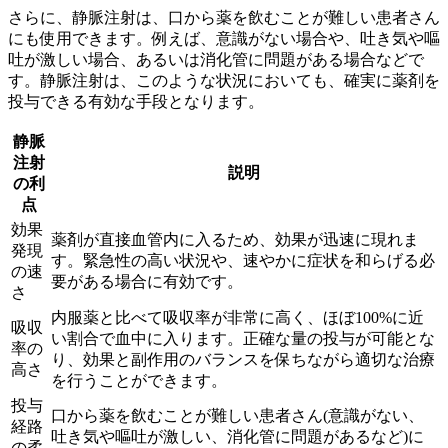
さらに、静脈注射は、
口から薬を飲むことが難しい患者さん
にも使用できます。例えば、意識がない場合や、吐き気や嘔
吐が激しい場合、あるいは消化管に問題がある場合などで
す。静脈注射は、このような状況においても、確実に薬剤を
投与できる有効な手段となります。
静脈
注射
説明
の利
点
効果
薬剤が直接血管内に入るため、効果が迅速に現れま
発現
す。緊急性の高い状況や、速やかに症状を和らげる必
の速
要がある場合に有効です。
さ
内服薬と比べて吸収率が非常に高く、ほぼ100%に近
吸収
い割合で血中に入ります。正確な量の投与が可能とな
率の
り、効果と副作用のバランスを保ちながら適切な治療
高さ
を行うことができます。
投与
口から薬を飲むことが難しい患者さん(意識がない、
経路
吐き気や嘔吐が激しい、消化管に問題があるなど)に
の柔