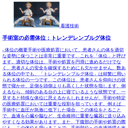
看護技術
手術室の必需体位：トレンデレンブルグ体位
- 体位の概要手術や医療処置において、患者さんの体を適切
な姿勢に保つことは非常に重要です。これを「体位」と呼び
ます。適切な体位は、手術や処置を円滑に進めるだけでな
く、患者さんの安全を確保するためにも欠かせません。数あ
る体位の中でも、「トレンデレンブルグ体位」は頻繁に用い
られる体位の一つです。この体位は、患者さんを仰向けの状
態で寝かせ、足側を頭側よりも高くした状態を指します。例
えるなら、傾斜のある台の上に寝ているような状態です。一
見すると特殊な体位に思えるかもしれませんが、手術や特定
の医療処置においては重要な役割を担っています。例えば、
手術中に血圧が急激に低下した場合、この体位をとること
で、血液を心臓や脳など、生命維持に重要な臓器に送り込み
やすくなる効果があります。また、下腹部の手術や処置の際
にも、この体位を用いることで、手術部位への血液循環を改