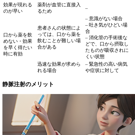
効果が現れる
薬剤が血管に直接入
–
のが早い
るため
– 意識がない場合
– 吐き気がひどい場
患者さんの状態によ
合
っては、口から薬を
口から薬を飲
– 消化管の手術後な
飲むことが難しい場
めない・効果
どで、口から摂取し
合がある
を早く得たい
たものが吸収されに
時に有効
くい状態
迅速な効果が求めら
– 緊急性の高い病気
れる場合
や症状に対して
静脈注射のメリット