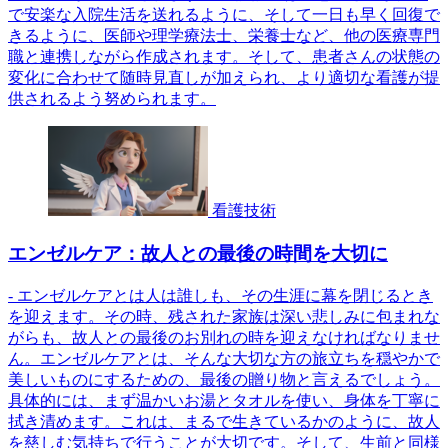
で安楽な入院生活を送れるように、そして一日も早く回復で
きるように、医師や理学療法士、栄養士など、他の医療専門
職と連携しながら作成されます。そして、患者さんの状態の
変化に合わせて随時見直しが加えられ、より適切な看護が提
供されるよう努められます。
看護技術
エンゼルケア：故人との最後の時間を大切に
- エンゼルケアとは人は誰しも、その生涯に幕を閉じるとき
を迎えます。その時、残された家族は深い悲しみに包まれな
がらも、故人との最後のお別れの時を迎えなければなりませ
ん。エンゼルケアとは、そんな大切な方の旅立ちを穏やかで
美しいものにするための、最後の贈り物と言えるでしょう。
具体的には、まず温かいお湯とタオルを使い、身体を丁寧に
拭き清めます。これは、まるで生きているかのように、故人
を慈しむ気持ちで行うことが大切です。そして、生前と同様