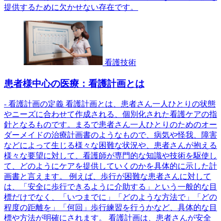
提供するために欠かせない存在です。
看護技術
患者様中心の医療：看護計画とは
- 看護計画の定義 看護計画とは、患者さん一人ひとりの状態
やニーズに合わせて作成される、個別化された看護ケアの指
針となるものです。まるで患者さん一人ひとりのためのオー
ダーメイドの治療計画書のようなもので、病気や怪我、障害
などによって生じる様々な困難な状況や、患者さんが抱える
様々な要望に対して、看護師が専門的な知識や技術を駆使し
て、どのようにケアを提供していくのかを具体的に示した計
画書と言えます。 例えば、歩行が困難な患者さんに対して
は、「安全に歩行できるように介助する」という一般的な目
標だけでなく、「いつまでに」「どのような方法で」「どの
程度の距離を」「何回」歩行練習を行うかなど、具体的な目
標や方法が明確にされます。 看護計画は、患者さんが安全