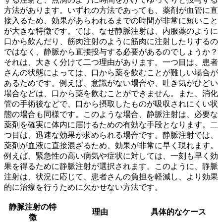
方法があります。いずれの方法であっても、
薬剤が血管に直
接入るため、効果があらわれるまでの時間が非常に短い
こと
が大きな特徴です。では、なぜ静脈注射は、内服薬のように
口から飲んだり、筋肉注射のように筋肉に注射したりするの
ではなく、静脈から直接投与する必要があるのでしょうか？
それは、大きく分けて二つ理由があります。一つ目は、
患者
さんの状態によっては、口から薬を飲むことが難しい場合が
ある
ためです。例えば、意識がない場合や、吐き気がひどい
場合などは、口から薬を飲むことができません。また、消化
管の手術後などで、口から摂取したものが吸収されにくい状
態の場合も同様です。このような場合、静脈注射は、必要な
薬剤を確実に体内に届けるための有効な手段となります。二
つ目は、
迅速な効果が求められる場合
です。静脈注射では、
薬剤が血液に直接混ざるため、効果が非常に早く現れます。
例えば、緊急性の高い病気や症状に対しては、一刻も早く効
果を得るために静脈注射が選択されます。このように、静脈
注射は、状況に応じて、患者さんの負担を軽減し、より効果
的に治療を行うために欠かせない方法です。
静脈注射の特
理由
具体的なケース
徴