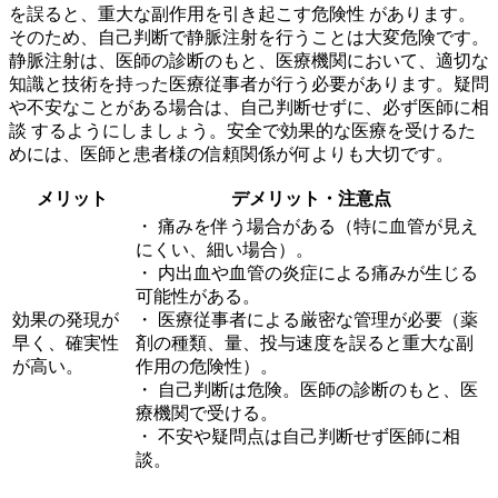
を誤ると、
重大な副作用を引き起こす危険性
があります。
そのため、自己判断で静脈注射を行うことは大変危険です。
静脈注射は、医師の診断のもと、医療機関において、適切な
知識と技術を持った医療従事者が行う必要があります。疑問
や不安なことがある場合は、
自己判断せずに、必ず医師に相
談
するようにしましょう。安全で効果的な医療を受けるた
めには、医師と患者様の信頼関係が何よりも大切です。
メリット
デメリット・注意点
・ 痛みを伴う場合がある（特に血管が見え
にくい、細い場合）。
・ 内出血や血管の炎症による痛みが生じる
可能性がある。
効果の発現が
・ 医療従事者による厳密な管理が必要（薬
早く、確実性
剤の種類、量、投与速度を誤ると重大な副
が高い。
作用の危険性）。
・ 自己判断は危険。医師の診断のもと、医
療機関で受ける。
・ 不安や疑問点は自己判断せず医師に相
談。