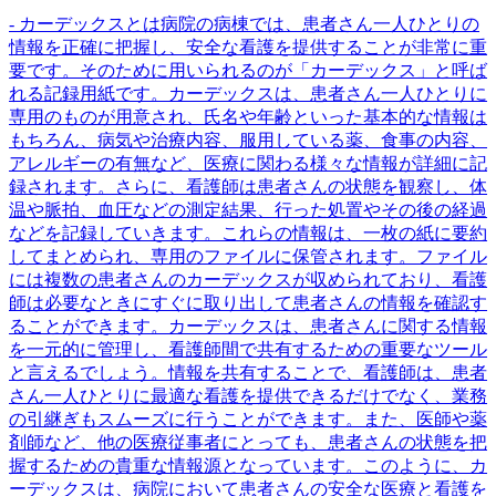
- カーデックスとは病院の病棟では、患者さん一人ひとりの
情報を正確に把握し、安全な看護を提供することが非常に重
要です。そのために用いられるのが「カーデックス」と呼ば
れる記録用紙です。カーデックスは、患者さん一人ひとりに
専用のものが用意され、氏名や年齢といった基本的な情報は
もちろん、病気や治療内容、服用している薬、食事の内容、
アレルギーの有無など、医療に関わる様々な情報が詳細に記
録されます。さらに、看護師は患者さんの状態を観察し、体
温や脈拍、血圧などの測定結果、行った処置やその後の経過
などを記録していきます。これらの情報は、一枚の紙に要約
してまとめられ、専用のファイルに保管されます。ファイル
には複数の患者さんのカーデックスが収められており、看護
師は必要なときにすぐに取り出して患者さんの情報を確認す
ることができます。カーデックスは、患者さんに関する情報
を一元的に管理し、看護師間で共有するための重要なツール
と言えるでしょう。情報を共有することで、看護師は、患者
さん一人ひとりに最適な看護を提供できるだけでなく、業務
の引継ぎもスムーズに行うことができます。また、医師や薬
剤師など、他の医療従事者にとっても、患者さんの状態を把
握するための貴重な情報源となっています。このように、カ
ーデックスは、病院において患者さんの安全な医療と看護を