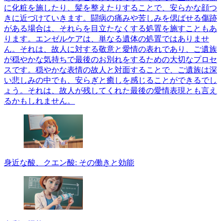
に化粧を施したり、髪を整えたりすることで、安らかな顔つ
きに近づけていきます。闘病の痛みや苦しみを偲ばせる傷跡
がある場合は、それらを目立たなくする処置を施すこともあ
ります。エンゼルケアは、単なる遺体の処置ではありませ
ん。それは、故人に対する敬意と愛情の表れであり、ご遺族
が穏やかな気持ちで最後のお別れをするための大切なプロセ
スです。穏やかな表情の故人と対面することで、ご遺族は深
い悲しみの中でも、安らぎと癒しを感じることができるでし
ょう。それは、故人が残してくれた最後の愛情表現とも言え
るかもしれません。
身近な酸、クエン酸: その働きと効能