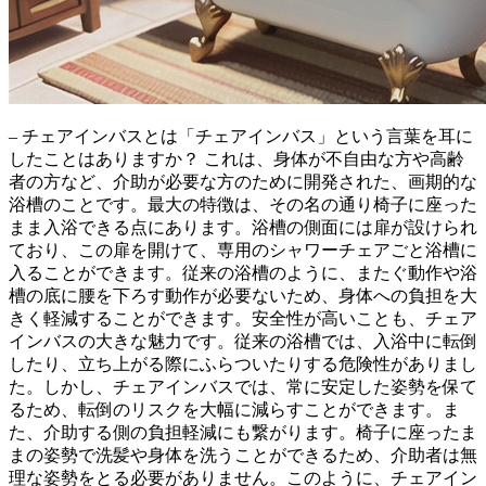
– チェアインバスとは
「チェアインバス」
という言葉を耳に
したことはありますか？ これは、身体が不自由な方や高齢
者の方など、介助が必要な方のために開発された、画期的な
浴槽のことです。最大の特徴は、その名の通り
椅子に座った
まま入浴できる
点にあります。浴槽の側面には扉が設けられ
ており、この扉を開けて、専用のシャワーチェアごと浴槽に
入ることができます。従来の浴槽のように、またぐ動作や浴
槽の底に腰を下ろす動作が必要ないため、身体への負担を大
きく軽減することができます。
安全性が高い
ことも、チェア
インバスの大きな魅力です。従来の浴槽では、入浴中に転倒
したり、立ち上がる際にふらついたりする危険性がありまし
た。しかし、チェアインバスでは、常に安定した姿勢を保て
るため、転倒のリスクを大幅に減らすことができます。ま
た、介助する側の負担軽減にも繋がります。椅子に座ったま
まの姿勢で洗髪や身体を洗うことができるため、介助者は無
理な姿勢をとる必要がありません。このように、チェアイン