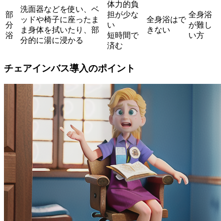
体力的負
洗面器などを使い、ベ
部
担が少な
全身浴
ッドや椅子に座ったま
全身浴はで
分
い
が難し
ま身体を拭いたり、部
きない
浴
短時間で
い方
分的に湯に浸かる
済む
チェアインバス導入のポイント