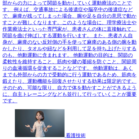
部からの力によって関節を動かしていく運動療法のことで
す。 例えば、交通事故による後遺症や脳卒中の後遺症など
で、麻痺が残ってしまった場合、腕や足を自分の意思で動か
すことが難しくなります。このような場合に、理学療法士や
作業療法士といった専門家が、患者さんの体に直接触れて、
関節を曲げ伸ばしする運動を行います。 また、患者さん自
身が、麻痺のない反対側の手を使って麻痺のある側の腕を動
かしたり、タオルや紐などを利用して足を持ち上げたりする
のも、他動運動に含まれます。 他動運動の目的は、関節の
柔軟性を維持すること、筋肉や腱の萎縮を防ぐこと、関節周
りの血液循環を促進することなどです。 他動運動は、あく
までも外部からの力で受動的に行う運動であるため、筋肉を
鍛えたり、運動機能を回復させたりする効果は限定的です。
そのため、可能な限り、自力で体を動かすことができるよう
に、自主トレーニングなども並行して行っていくことが重要
です。
看護技術