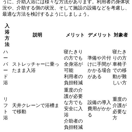
うに、介助入浴には様々な方法があります。利用者の身体状
況や、介助する側の状況、そして施設の設備などを考慮し、
最適な方法を検討する
ようにしましょう。
入
浴
説明
メリット
デメリット
対象者
方
法
ハ
寝たきり
寝たき
ー
の方でも
準備や片付
りの方
バ
ストレッチャーに乗っ
全身浴が
けに手間が
車椅子
ー
たまま入浴
可能
かかる場合
での移
ド
利用者の
がある
動が難
浴
負担軽減
しい方
重度の介
護が必要
リ
重度の
な方でも
設備の導入
フ
天井クレーンで浴槽ま
介護が
安全に入
費用がかか
ト
で移動
必要な
浴
る
浴
方
介助者の
負担軽減