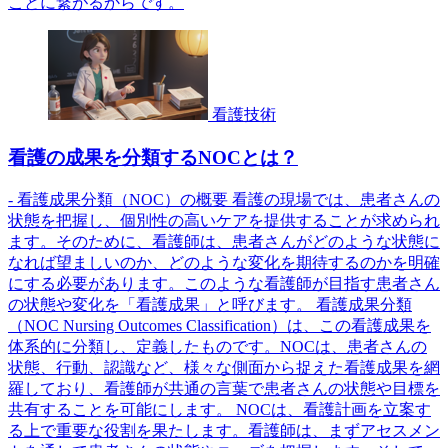
ことに繋がるからです。
看護技術
看護の成果を分類するNOCとは？
- 看護成果分類（NOC）の概要 看護の現場では、患者さんの
状態を把握し、個別性の高いケアを提供することが求められ
ます。そのために、看護師は、患者さんがどのような状態に
なれば望ましいのか、どのような変化を期待するのかを明確
にする必要があります。このような看護師が目指す患者さん
の状態や変化を「看護成果」と呼びます。 看護成果分類
（NOC Nursing Outcomes Classification）は、この看護成果を
体系的に分類し、定義したものです。NOCは、患者さんの
状態、行動、認識など、様々な側面から捉えた看護成果を網
羅しており、看護師が共通の言葉で患者さんの状態や目標を
共有することを可能にします。 NOCは、看護計画を立案す
る上で重要な役割を果たします。看護師は、まずアセスメン