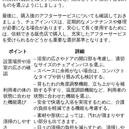
ものを選ぶようにしましょう。
最後に、
購入後のアフターサービス
についても確認しておき
ましょう。チェアインバスは、定期的なメンテナンスや修理
が必要になる場合があります。安心して長く使用するために
は、信頼できる販売店で購入し、充実したアフターサービス
を受けられるかどうかも重要な選択基準となります。
ポイント
詳細
– 浴室の広さやドアの開口部を考慮し、適切
設置場所や浴
なサイズのチェアインバスを選ぶ。
室の広さの確
– スペースに余裕がない場合は、コンパクト
認
なタイプや折り畳み式も検討する。
– 背もたれの角度調整機能、立ち上がりを補
利用者の体の
助する手すり、温度調節機能など、利用者の
状態に合わせ
状態に合わせた機能を選ぶ。
た機能選び
– 安全で快適な入浴を実現するために、介護
の負担を軽減できる機能も考慮する。
– 素材や形状によっては、汚れが溜まりやす
清掃のしやす
い部分も出てきます。
さ
– 日々の清掃の負担を減らすため、清掃しや