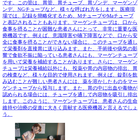
です。この管は、胃管、胃チューブ、胃ゾンデ、マーゲンゾ
ンデ、NGチューブなど、様々な呼ばれ方をします。医療現
場では、記録を簡略化するため、MチューブやMaチューブ
と表記されることもあります。マーゲンチューブは、口から
食事を摂ることが困難な患者さんにとって、非常に重要な医
療機器です。例えば、意識障害や嚥下障害などで、口から安
全に食事を摂ることができない場合に、このチューブを通し
て栄養剤を直接胃に送り込みます。また、手術後や病気の影
響で食欲不振に陥っている患者さんにも、マーゲンチューブ
を用いて栄養を補給することがあります。さらに、マーゲン
チューブは栄養補給以外にも、投薬や胃の内容物の排出、胃
の検査など、様々な目的で使用されます。例えば、錠剤を飲
み込むことが難しい患者さんには、薬を溶かしたものをマー
ゲンチューブから投与します。また、胃の中に出血や毒物が
認められる場合には、チューブを通して内容物を吸引し排出
します。このように、マーゲンチューブは、患者さんの生命
維持や治療の促進に大きく貢献する医療機器と言えるでしょ
う。