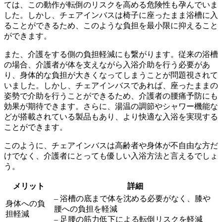
ては、この動作が転倒のリスクを高める危険性も孕んでいま
した。しかし、チェアインバスは椅子に座ったまま浴槽に入
ることができるため、このような負担を最小限に抑えること
ができます。
また、
介護をする側の負担軽減
にも繋がります。従来の浴槽
の場合、介護者が体を支えながら入浴介助を行う必要があ
り、身体的な負担が大きくなってしまうことが問題視されて
いました。しかし、チェアインバスであれば、座ったままの
姿勢で介助を行うことができるため、介護者の腰痛予防にも
効果が期待できます。さらに、
湯温の調節やシャワー機能
な
どが搭載されている製品もあり、より快適な入浴を実現する
ことができます。
このように、チェアインバスは高齢者や身体が不自由な方だ
けでなく、介護者にとっても優しい入浴方法と言えるでしょ
う。
メリット
詳細
– 浴槽の底まで体を沈める必要がなく、膝や
身体への負
腰への負担を軽減
担軽減
– 足腰の筋力低下による転倒リスクを軽減