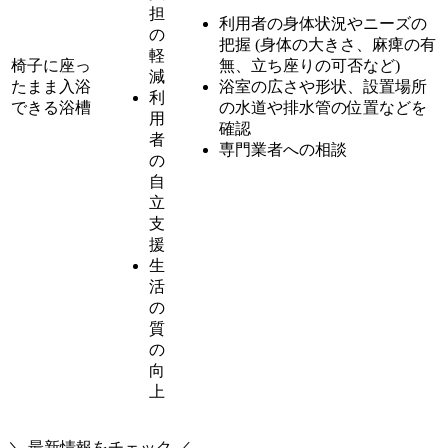
担
利用者の身体状況やニーズの
の
把握 (身体の大きさ、麻痺の有
軽
椅子に座っ
無、立ち座りの可否など)
減
たまま入浴
浴室の広さや形状、設置場所
利
できる浴槽
の水道や排水管の位置などを
用
確認
者
専門業者への相談
の
自
立
支
援
生
活
の
質
の
向
上
＼ 最新情報をチェック ／