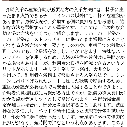
– 介助入浴の種類介助が必要な方の入浴方法には、
椅子に座
ったまま入浴できるチェアインバス以外にも、様々な種類
が
あります。身体状況や、介助する側の負担などを考慮し、適
切な方法を選択することが重要です。ここでは、代表的な介
助入浴の方法をいくつかご紹介します。-# ハーバード浴ハ
ーバード浴は、
ストレッチャーに乗ったまま浴槽に入ること
ができる
入浴方法です。寝たきりの方や、車椅子での移動が
難しい方でも、全身浴を楽しむことができます。特殊なスト
レッチャーを使用するため、入浴の準備や片付けに手間がか
かる場合もありますが、利用者の負担を軽減できるというメ
リットがあります。-# リフト浴リフト浴は、
天井クレーン
を用いて、利用者を浴槽まで移動させる入浴方法です。クレ
ーンに吊り下げられたシートに座った状態で移動するため、
重度の介護が必要な方
でも安全に入浴することができます。
介助者の負担軽減にも繋がる方法ですが、設備の導入費用が
かかる点がデメリットとして挙げられます。-# 部分浴
全身
浴が難しい場合
は、部分浴を選択することもあります。洗面
器などを使用し、ベッドや椅子に座った状態で身体を拭いた
り、部分的に湯に浸かったりします。全身浴に比べて体力的
負担が少なく、短時間で済むという利点があります。このよ