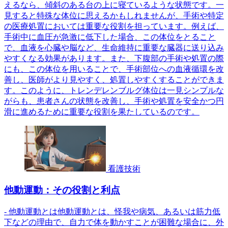
えるなら、傾斜のある台の上に寝ているような状態です。一
見すると特殊な体位に思えるかもしれませんが、手術や特定
の医療処置においては重要な役割を担っています。例えば、
手術中に血圧が急激に低下した場合、この体位をとること
で、血液を心臓や脳など、生命維持に重要な臓器に送り込み
やすくなる効果があります。また、下腹部の手術や処置の際
にも、この体位を用いることで、手術部位への血液循環を改
善し、医師がより見やすく、処置しやすくすることができま
す。このように、トレンデレンブルグ体位は一見シンプルな
がらも、患者さんの状態を改善し、手術や処置を安全かつ円
滑に進めるために重要な役割を果たしているのです。
看護技術
他動運動：その役割と利点
- 他動運動とは他動運動とは、怪我や病気、あるいは筋力低
下などの理由で、自力で体を動かすことが困難な場合に、外