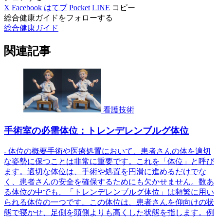
X
Facebook
はてブ
Pocket
LINE
コピー
総合健康ガイドをフォローする
総合健康ガイド
関連記事
看護技術
手術室の必需体位：トレンデレンブルグ体位
- 体位の概要手術や医療処置において、患者さんの体を適切
な姿勢に保つことは非常に重要です。これを「体位」と呼び
ます。適切な体位は、手術や処置を円滑に進めるだけでな
く、患者さんの安全を確保するためにも欠かせません。数あ
る体位の中でも、「トレンデレンブルグ体位」は頻繁に用い
られる体位の一つです。この体位は、患者さんを仰向けの状
態で寝かせ、足側を頭側よりも高くした状態を指します。例