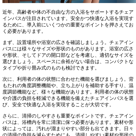
近年、高齢者や体の不自由な方の入浴をサポートするチェア
インバスが注目されています。安全かつ快適な入浴を実現す
るために、導入前にいくつかの重要なポイントを押さえてお
く必要があります。
まず、
設置場所や浴室の広さを確認
しましょう。チェアイン
バスには様々なサイズや形状のものがあります。浴室の広さ
や形状、そしてドアの開口部などを考慮し、適切なサイズを
選びましょう。スペースに余裕がない場合は、コンパクトな
タイプや折り畳み式のものも検討できます。
次に、
利用者の体の状態に合わせた機能
を選びましょう。背
もたれの角度調整機能や、立ち上がりを補助する手すり、温
度調節機能など、様々な機能があります。利用者の体の状態
や介護の負担を軽減できる機能を備えたチェアインバスを選
び、安全で快適な入浴を実現することが大切です。
さらに、
清掃のしやすさ
も重要なポイントです。チェアイン
バスは、浴槽内を常に清潔に保つ必要があります。素材や形
状によっては、汚れが溜まりやすい部分も出てきます。日々
の清掃の負担を減らすためにも、清掃しやすい素材や形状の