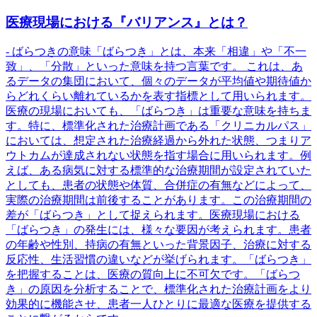
医療現場における『バリアンス』とは？
- ばらつきの意味「ばらつき」とは、本来「相違」や「不一
致」、「分散」といった意味を持つ言葉です。 これは、あ
るデータの集団において、個々のデータが平均値や期待値か
らどれくらい離れているかを表す指標として用いられます。
医療の現場においても、「ばらつき」は重要な意味を持ちま
す。特に、標準化された治療計画である「クリニカルパス」
においては、想定された治療経過から外れた状態、つまりア
ウトカムが達成されない状態を指す場合に用いられます。例
えば、ある病気に対する標準的な治療期間が設定されていた
としても、患者の状態や体質、合併症の有無などによって、
実際の治療期間は前後することがあります。この治療期間の
差が「ばらつき」として捉えられます。医療現場における
「ばらつき」の発生には、様々な要因が考えられます。患者
の年齢や性別、持病の有無といった背景因子、治療に対する
反応性、生活習慣の違いなどが挙げられます。「ばらつき」
を把握することは、医療の質向上に不可欠です。「ばらつ
き」の原因を分析することで、標準化された治療計画をより
効果的に機能させ、患者一人ひとりに最適な医療を提供する