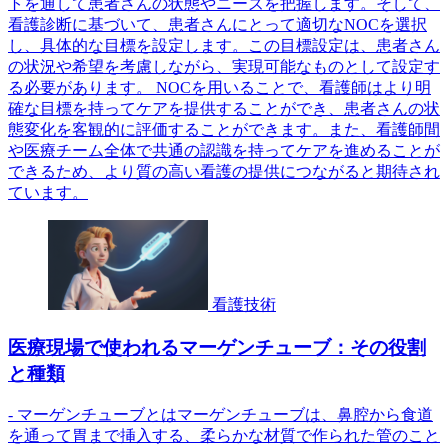
トを通して患者さんの状態やニーズを把握します。そして、
看護診断に基づいて、患者さんにとって適切なNOCを選択
し、具体的な目標を設定します。この目標設定は、患者さん
の状況や希望を考慮しながら、実現可能なものとして設定す
る必要があります。 NOCを用いることで、看護師はより明
確な目標を持ってケアを提供することができ、患者さんの状
態変化を客観的に評価することができます。また、看護師間
や医療チーム全体で共通の認識を持ってケアを進めることが
できるため、より質の高い看護の提供につながると期待され
ています。
看護技術
医療現場で使われるマーゲンチューブ：その役割
と種類
- マーゲンチューブとはマーゲンチューブは、鼻腔から食道
を通って胃まで挿入する、柔らかな材質で作られた管のこと