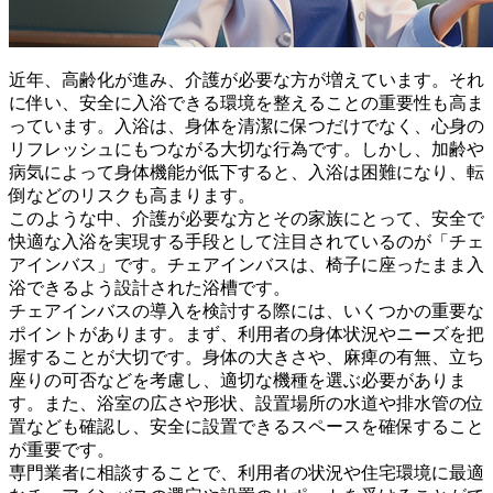
近年、高齢化が進み、介護が必要な方が増えています。それ
に伴い、安全に入浴できる環境を整えることの重要性も高ま
っています。入浴は、身体を清潔に保つだけでなく、心身の
リフレッシュにもつながる大切な行為です。しかし、
加齢や
病気によって身体機能が低下すると、入浴は困難
になり、転
倒などのリスクも高まります。
このような中、介護が必要な方とその家族にとって、安全で
快適な入浴を実現する手段として注目されているのが「チェ
アインバス」です。チェアインバスは、
椅子に座ったまま入
浴できる
よう設計された浴槽です。
チェアインバスの導入を検討する際には、いくつかの重要な
ポイントがあります。まず、利用者の身体状況やニーズを把
握することが大切です。身体の大きさや、麻痺の有無、立ち
座りの可否などを考慮し、適切な機種を選ぶ必要がありま
す。また、浴室の広さや形状、設置場所の水道や排水管の位
置なども確認し、安全に設置できるスペースを確保すること
が重要です。
専門業者に相談
することで、利用者の状況や住宅環境に最適