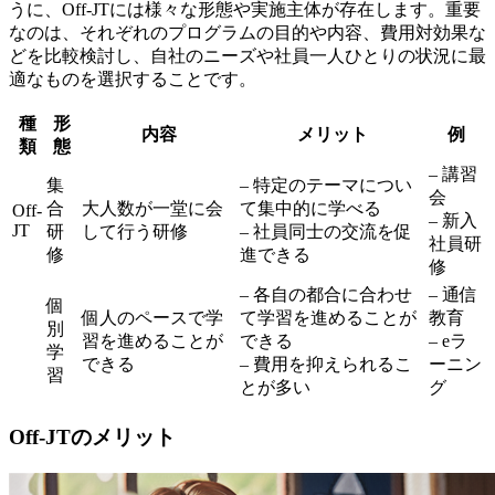
うに、Off-JTには様々な形態や実施主体が存在します。重要
なのは、
それぞれのプログラムの目的や内容、費用対効果な
どを比較検討し、自社のニーズや社員一人ひとりの状況に最
適なものを選択すること
です。
種
形
内容
メリット
例
類
態
– 講習
集
– 特定のテーマについ
会
合
大人数が一堂に会
て集中的に学べる
Off-
– 新入
JT
研
して行う研修
– 社員同士の交流を促
社員研
修
進できる
修
– 各自の都合に合わせ
– 通信
個
個人のペースで学
て学習を進めることが
教育
別
習を進めることが
できる
– eラ
学
できる
– 費用を抑えられるこ
ーニン
習
とが多い
グ
Off-JTのメリット