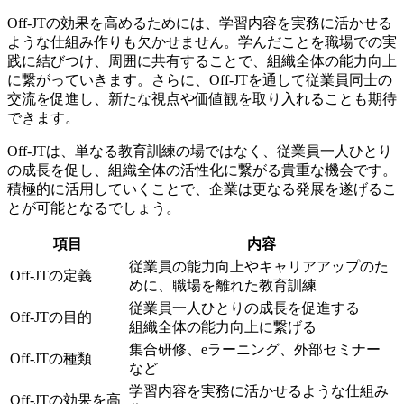
Off-JTの効果を高めるためには、
学習内容を実務に活かせる
ような仕組み作り
も欠かせません。学んだことを職場での実
践に結びつけ、周囲に共有することで、組織全体の能力向上
に繋がっていきます。さらに、Off-JTを通して従業員同士の
交流を促進し、新たな視点や価値観を取り入れることも期待
できます。
Off-JTは、単なる教育訓練の場ではなく、従業員一人ひとり
の成長を促し、組織全体の活性化に繋がる貴重な機会です。
積極的に活用していくことで、企業は更なる発展を遂げるこ
とが可能となるでしょう。
項目
内容
従業員の能力向上やキャリアアップのた
Off-JTの定義
めに、職場を離れた教育訓練
従業員一人ひとりの成長を促進する
Off-JTの目的
組織全体の能力向上に繋げる
集合研修、eラーニング、外部セミナー
Off-JTの種類
など
学習内容を実務に活かせるような仕組み
Off-JTの効果を高