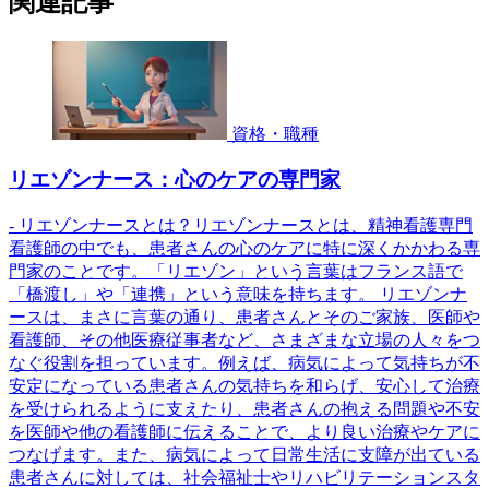
関連記事
資格・職種
リエゾンナース：心のケアの専門家
- リエゾンナースとは？リエゾンナースとは、精神看護専門
看護師の中でも、患者さんの心のケアに特に深くかかわる専
門家のことです。「リエゾン」という言葉はフランス語で
「橋渡し」や「連携」という意味を持ちます。 リエゾンナ
ースは、まさに言葉の通り、患者さんとそのご家族、医師や
看護師、その他医療従事者など、さまざまな立場の人々をつ
なぐ役割を担っています。例えば、病気によって気持ちが不
安定になっている患者さんの気持ちを和らげ、安心して治療
を受けられるように支えたり、患者さんの抱える問題や不安
を医師や他の看護師に伝えることで、より良い治療やケアに
つなげます。また、病気によって日常生活に支障が出ている
患者さんに対しては、社会福祉士やリハビリテーションスタ