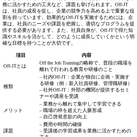
務に活かすための工夫など、
課題
も挙げられます。Off-JT
は、社員の成長を促し、企業の競争力を高める上で重要な役
割を担っています。効果的なOff-JTを実施するためには、企
業は、社員のニーズや課題を把握し、適切なプログラムを提
供する必要があります。また、社員自身が、
Off-JTで得た知
識やスキルを活かして、どのように成長していくか
という明
確な目標を持つことが大切です。
項目
内容
Off the Job Trainingの略称で、普段の職場を
Off-JTとは
離れて行われる教育や研修のこと
– 社内Off-JT：企業が独自に企画・実施す
る研修（例：新入社員研修、管理職研修）
種類
– 社外Off-JT：外部の機関が提供するセミ
ナーや講座を受講
– 業務から離れて集中して学習できる
メリット
– 職場の枠を超えた人脈形成
– 自己啓発意欲の向上
– 費用や時間の確保
課題
– 受講後の学習成果を業務に活かすための