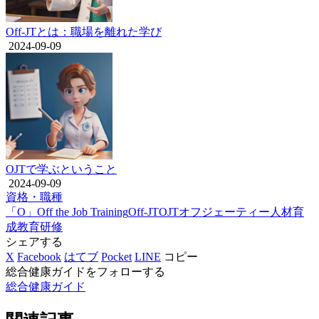
Off-JTとは：職場を離れた学び
2024-09-09
OJTで学ぶということ
2024-09-09
資格・職種
「O」
Off the Job Training
Off-JT
OJT
オフジェーティー
人材育
成
教育
研修
シェアする
X
Facebook
はてブ
Pocket
LINE
コピー
総合健康ガイドをフォローする
総合健康ガイド