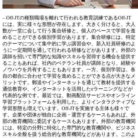
– Off-JTの種類職場を離れて行われる教育訓練であるOff-JT
には、実に様々な形態が存在します。大きく分けると、大人
数が一堂に会して行う集合研修と、個人のペースで学習を進
めることができる個別学習があります。集合研修には、特定
のテーマについて集中的に学ぶ講習会や、
新入社員研修
のよ
うに一定期間を通して行われる研修などがあります。外部の
講師を招いて専門的な知識やスキルを習得する機会を提供す
ることもあれば、社内のベテラン社員が講師となり、経験や
ノウハウを共有することもあります。一方、個別学習は、各
自の都合に合わせて学習を進めることができる点が大きなメ
リットです。郵送やインターネットを通じて教材を提供する
通信教育や、インターネットを活用したeラーニングなどが
代表的な例です。最近では、動画配信サービスやオンライン
学習プラットフォームを利用した、よりインタラクティブな
学習形態も増えています。Off-JTを実施する主体も様々で
す。企業や団体が独自に企画・運営するケースもあれば、外
部の教育機関に委託するケースもあります。外部の教育機関
には、特定の分野に特化した専門的な教育機関や、ビジネス
スキル全般を扱う総合的な教育機関などがあります。このよ