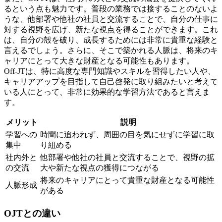
るという点も魅力です。普段の業務では接することのないよ
うな、
他部署や他社の社員と交流
することで、自分の仕事に
対する視野を広げ、新たな視点を得ることができます。これ
は、自分の殻を破り、成長するためには非常に貴重な経験と
言えるでしょう。さらに、そこで築かれる人脈は、将来のキ
ャリアにとって大きな財産となる可能性もあります。
Off-JTは、特に高度な専門知識やスキルを習得したい人や、
キャリアアップを目指して自己啓発に取り組みたいと考えて
いる人にとって、非常に効果的な学習方法であると言えま
す。
メリット
説明
学習への
時間に追われず、周囲の目を気にせずに学習に取
集中
り組める
社内外と
他部署や他社の社員と交流することで、視野の拡
の交流
大や新たな視点の獲得につながる
将来のキャリアにとって貴重な財産となる可能性
人脈形成
がある
OJTとの違い