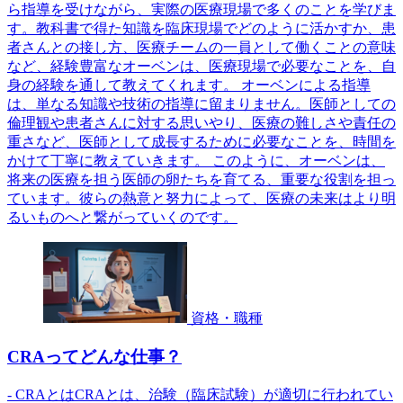
ら指導を受けながら、実際の医療現場で多くのことを学びま
す。教科書で得た知識を臨床現場でどのように活かすか、患
者さんとの接し方、医療チームの一員として働くことの意味
など、経験豊富なオーベンは、医療現場で必要なことを、自
身の経験を通して教えてくれます。 オーベンによる指導
は、単なる知識や技術の指導に留まりません。医師としての
倫理観や患者さんに対する思いやり、医療の難しさや責任の
重さなど、医師として成長するために必要なことを、時間を
かけて丁寧に教えていきます。 このように、オーベンは、
将来の医療を担う医師の卵たちを育てる、重要な役割を担っ
ています。彼らの熱意と努力によって、医療の未来はより明
るいものへと繋がっていくのです。
資格・職種
CRAってどんな仕事？
- CRAとはCRAとは、治験（臨床試験）が適切に行われてい