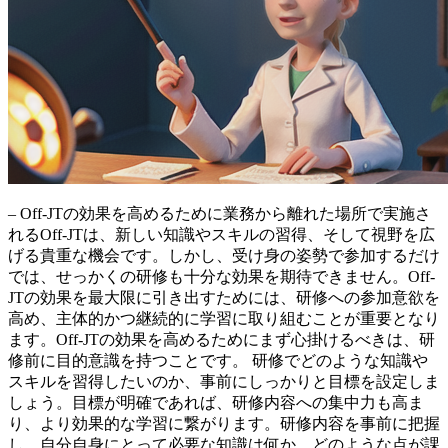
– Off-JTの効果を高めるために業務から離れた場所で実施さ
れるOff-JTは、新しい知識やスキルの習得、そして視野を広
げる貴重な機会です。しかし、受け身の姿勢で参加するだけ
では、せっかくの研修も十分な効果を期待できません。Off-
JTの効果を最大限に引き出すためには、研修への参加意欲を
高め、主体的かつ継続的に学習に取り組むことが重要となり
ます。
Off-JTの効果を高めるためにまず心掛けるべきは、研
修前に目的意識を持つことです。
研修でどのような知識や
スキルを習得したいのか、事前にしっかりと目標を設定しま
しょう。目標が明確であれば、研修内容への集中力も高ま
り、より効果的な学習に繋がります。研修内容を事前に把握
し、自分自身にとって必要な知識は何か、どのような点が課