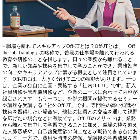
– 職場を離れてスキルアップOff-JTとは？Off-JTとは、「Off
the Job Training」の略称で、普段の仕事場を離れて行われる
教育や研修のことを指します。日々の業務から離れること
で、
新しい知識や技術を集中して学ぶ
ことができ、
業務効率
の向上やキャリアアップ
に繋がる機会として注目されていま
す。Off-JTには、大きく分けて二つの種類があります。一つ
は、企業が独自に企画・実施する「社内Off-JT」です。新入
社員研修や管理職研修など、企業のニーズに合わせて内容が
設定されます。もう一つは、外部の機関が提供するセミナー
や講座を受講する「社外Off-JT」です。専門性の高い知識や
技術を習得したい場合や、他社の社員との交流を通して視野
を広げたい場合などに有効です。Off-JTのメリットは、
業務
から離れて集中して学習できる
ことに加え、
職場の枠を超え
た人脈形成
や、
自己啓発意欲の向上
などが期待できる点にあ
ります。一方で、費用や時間の確保、受講後の学習成果を業