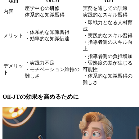
項目
Off-JT
OJT
座学中心の研修
実務を通しての訓練
内容
体系的な知識習得
実践的なスキル習得
・即戦力となる人材育
成
・体系的な知識習得
メリット
・実践的なスキル習得
・効率的な知識伝達
・指導者側のスキル向
上
・指導者側の負担増加
・実践力不足
・習熟度の差が生じる
デメリッ
・モチベーション維持の
可能性
ト
難しさ
・体系的な知識習得の
難しさ
Off-JTの効果を高めるために