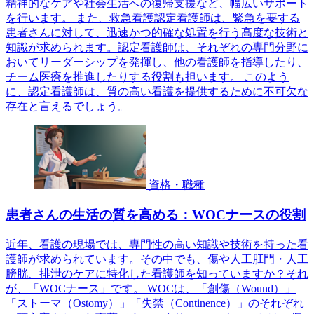
精神的なケアや社会生活への復帰支援など、幅広いサポート
を行います。 また、救急看護認定看護師は、緊急を要する
患者さんに対して、迅速かつ的確な処置を行う高度な技術と
知識が求められます。認定看護師は、それぞれの専門分野に
おいてリーダーシップを発揮し、他の看護師を指導したり、
チーム医療を推進したりする役割も担います。 このよう
に、認定看護師は、質の高い看護を提供するために不可欠な
存在と言えるでしょう。
資格・職種
患者さんの生活の質を高める：WOCナースの役割
近年、看護の現場では、専門性の高い知識や技術を持った看
護師が求められています。その中でも、傷や人工肛門・人工
膀胱、排泄のケアに特化した看護師を知っていますか？それ
が、「WOCナース」です。 WOCは、「創傷（Wound）」
「ストーマ（Ostomy）」「失禁（Continence）」のそれぞれ