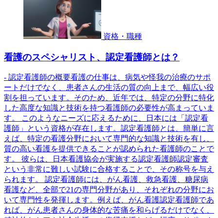
資格・職種
看護のスペシャリスト、認定看護師とは？
- 認定看護師の概要看護の仕事は、病気や怪我の治療のサポ
ートだけでなく、患者さんの生活の質の向上まで、幅広い役
割を担っています。そのため、近年では、特定の分野に特化
した高度な知識と技術を持つ看護師の必要性が高まっていま
す。 このようなニーズに応えるために、日本には「認定看
護師」という資格が存在します。認定看護師とは、簡単に言
えば、特定の看護分野において専門的な知識と技術を有し、
質の高い看護を提供できることが認められた看護師のことで
す。 彼らは、日本看護協会が実施する認定看護師認定審査
という非常に難しい試験に合格することで、その称号を与え
られます。 認定看護師には、がん看護、救急看護、糖尿病
看護など、全部で21の専門分野があり、それぞれの分野にお
いて専門性を発揮します。例えば、がん看護認定看護師であ
れば、がん患者さんの身体的な苦痛を和らげるだけでなく、