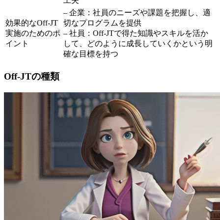
工夫
– 企業：社員のニーズや課題を把握し、適
効果的なOff-JT
切なプログラムを提供
実施のためのポ
– 社員：Off-JTで得た知識やスキルを活か
イント
して、どのように成長していくかという明
確な目標を持つ
Off-JTの種類