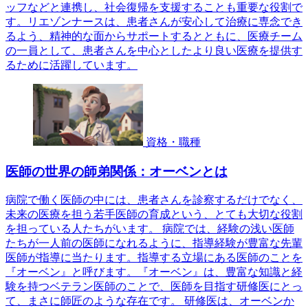
ッフなどと連携し、社会復帰を支援することも重要な役割で
す。リエゾンナースは、患者さんが安心して治療に専念でき
るよう、精神的な面からサポートするとともに、医療チーム
の一員として、患者さんを中心としたより良い医療を提供す
るために活躍しています。
資格・職種
医師の世界の師弟関係：オーベンとは
病院で働く医師の中には、患者さんを診察するだけでなく、
未来の医療を担う若手医師の育成という、とても大切な役割
を担っている人たちがいます。 病院では、経験の浅い医師
たちが一人前の医師になれるように、指導経験が豊富な先輩
医師が指導に当たります。指導する立場にある医師のことを
『オーベン』と呼びます。『オーベン』は、豊富な知識と経
験を持つベテラン医師のことで、医師を目指す研修医にとっ
て、まさに師匠のような存在です。 研修医は、オーベンか