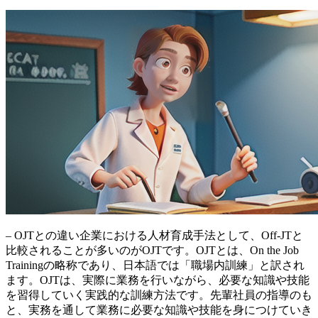
– OJTとの違い企業における人材育成手法として、Off-JTと
比較されることが多いのがOJTです。OJTとは、On the Job
Trainingの略称であり、日本語では「職場内訓練」と訳され
ます。OJTは、
実際に業務を行いながら、必要な知識や技能
を習得していく実践的な訓練方法
です。先輩社員の指導のも
と、実務を通して業務に必要な知識や技能を身につけていき