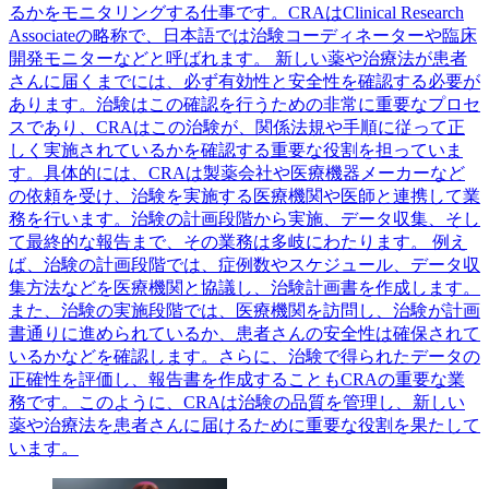
るかをモニタリングする仕事です。CRAはClinical Research
Associateの略称で、日本語では治験コーディネーターや臨床
開発モニターなどと呼ばれます。 新しい薬や治療法が患者
さんに届くまでには、必ず有効性と安全性を確認する必要が
あります。治験はこの確認を行うための非常に重要なプロセ
スであり、CRAはこの治験が、関係法規や手順に従って正
しく実施されているかを確認する重要な役割を担っていま
す。具体的には、CRAは製薬会社や医療機器メーカーなど
の依頼を受け、治験を実施する医療機関や医師と連携して業
務を行います。治験の計画段階から実施、データ収集、そし
て最終的な報告まで、その業務は多岐にわたります。 例え
ば、治験の計画段階では、症例数やスケジュール、データ収
集方法などを医療機関と協議し、治験計画書を作成します。
また、治験の実施段階では、医療機関を訪問し、治験が計画
書通りに進められているか、患者さんの安全性は確保されて
いるかなどを確認します。さらに、治験で得られたデータの
正確性を評価し、報告書を作成することもCRAの重要な業
務です。このように、CRAは治験の品質を管理し、新しい
薬や治療法を患者さんに届けるために重要な役割を果たして
います。