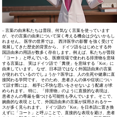
– 言葉の由来私たちは普段、何気なく言葉を使っています
が、その言葉の由来について深く考える機会は少ないかもし
れません。 医学の世界では、
西洋医学の影響
を強く受けて
発展してきた歴史的背景から、 ドイツ語をはじめとする外
国語由来の用語が数多く存在します。例えば、私たちが普段
「コート」と呼んでいる、医療現場で使われる排泄物を意味
する言葉は、 実はドイツ語で「糞便」を意味する「Kot」に
由来しています。 なぜ、日本語ではなく外国語由来の言葉
が使われているのでしょうか？医学は、人の生死や健康に直
接関わる学問です。 そのため、患者さんの体や症状につい
て話す際には、
相手に不快な思いをさせないよう配慮
が求
められます。 特に、「排泄物」のように直接的な表現は、
患者さんの尊厳を傷つける可能性も孕んでいます。そこで、
婉曲的な表現
として、外国語由来の言葉が採用されるケー
スが多く見られます。 ドイツ語の「Kot」を日本語に置き換
えずに「コート」と呼ぶことで、直接的な表現を避け、患者