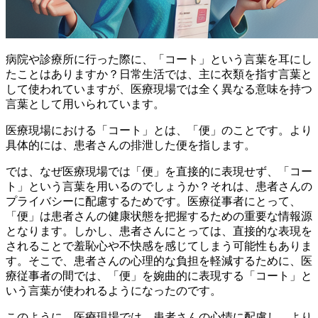
病院や診療所に行った際に、「コート」という言葉を耳にし
たことはありますか？日常生活では、主に衣類を指す言葉と
して使われていますが、医療現場では全く異なる意味を持つ
言葉として用いられています。
医療現場における「コート」とは、
「便」
のことです。より
具体的には、
患者さんの排泄した便
を指します。
では、なぜ医療現場では「便」を直接的に表現せず、「コー
ト」という言葉を用いるのでしょうか？それは、
患者さんの
プライバシーに配慮
するためです。医療従事者にとって、
「便」は患者さんの健康状態を把握するための重要な情報源
となります。しかし、患者さんにとっては、直接的な表現を
されることで羞恥心や不快感を感じてしまう可能性もありま
す。そこで、患者さんの心理的な負担を軽減するために、医
療従事者の間では、「便」を婉曲的に表現する「コート」と
いう言葉が使われるようになったのです。
このように、医療現場では、患者さんの心情に配慮し、より