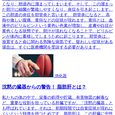
くなり、胆道内に溜まってしまいます。そして、この溜まっ
た胆汁に細菌が繁殖しやすくなり、炎症を引き起こします。
この胆道の炎症を胆管炎と言います。 胆管炎になると、高
熱や激しい腹痛、黄疸などの症状が現れます。黄疸とは、血
液中のビリルビンという黄色い色素が増加し、皮膚や白目が
黄色くなる状態です。胆汁が流れなくなることで、ビリルビ
ンが体内に蓄積してしまうために起こります。 胆管炎は、
放置すると命に関わる危険な病気です。疑わしい症状がある
場合は、すぐに医療機関を受診する必要があります。
消化器
沈黙の臓器からの警告！ 脂肪肝とは？
私たちの体の中で、栄養の処理や貯蔵、有害物質の解毒な
ど、重要な役割を担っている肝臓ですが、「沈黙の臓器」と
も呼ばれています。それは、初期段階では自覚症状が現れに
くいという特徴を持つためです。脂肪肝は、この肝臓に中性