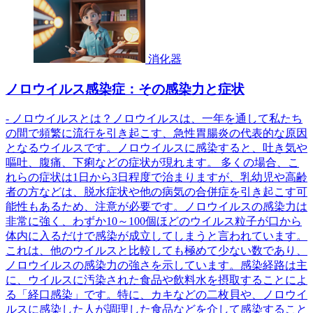
消化器
ノロウイルス感染症：その感染力と症状
- ノロウイルスとは？ノロウイルスは、一年を通して私たち
の間で頻繁に流行を引き起こす、急性胃腸炎の代表的な原因
となるウイルスです。ノロウイルスに感染すると、吐き気や
嘔吐、腹痛、下痢などの症状が現れます。 多くの場合、こ
れらの症状は1日から3日程度で治まりますが、乳幼児や高齢
者の方などは、脱水症状や他の病気の合併症を引き起こす可
能性もあるため、注意が必要です。ノロウイルスの感染力は
非常に強く、わずか10～100個ほどのウイルス粒子が口から
体内に入るだけで感染が成立してしまうと言われています。
これは、他のウイルスと比較しても極めて少ない数であり、
ノロウイルスの感染力の強さを示しています。感染経路は主
に、ウイルスに汚染された食品や飲料水を摂取することによ
る「経口感染」です。特に、カキなどの二枚貝や、ノロウイ
ルスに感染した人が調理した食品などを介して感染すること