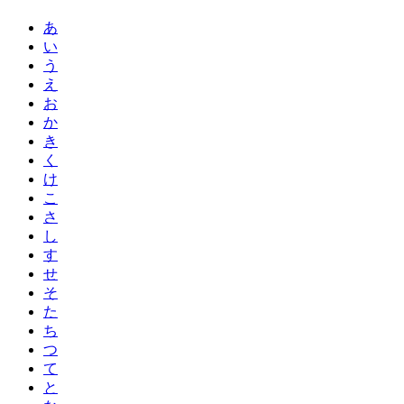
あ
い
う
え
お
か
き
く
け
こ
さ
し
す
せ
そ
た
ち
つ
て
と