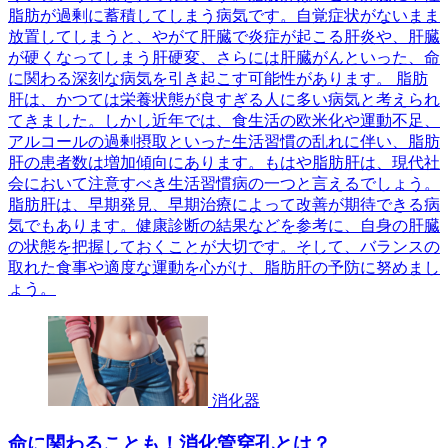
脂肪が過剰に蓄積してしまう病気です。自覚症状がないまま
放置してしまうと、やがて肝臓で炎症が起こる肝炎や、肝臓
が硬くなってしまう肝硬変、さらには肝臓がんといった、命
に関わる深刻な病気を引き起こす可能性があります。 脂肪
肝は、かつては栄養状態が良すぎる人に多い病気と考えられ
てきました。しかし近年では、食生活の欧米化や運動不足、
アルコールの過剰摂取といった生活習慣の乱れに伴い、脂肪
肝の患者数は増加傾向にあります。もはや脂肪肝は、現代社
会において注意すべき生活習慣病の一つと言えるでしょう。
脂肪肝は、早期発見、早期治療によって改善が期待できる病
気でもあります。健康診断の結果などを参考に、自身の肝臓
の状態を把握しておくことが大切です。そして、バランスの
取れた食事や適度な運動を心がけ、脂肪肝の予防に努めまし
ょう。
消化器
命に関わることも！消化管穿孔とは？