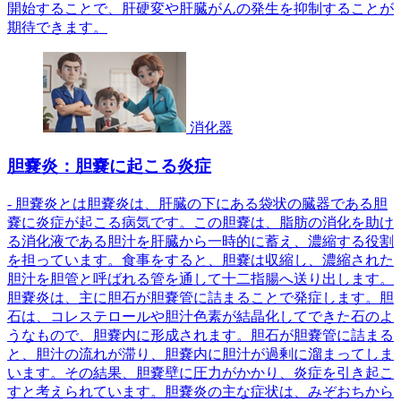
開始することで、肝硬変や肝臓がんの発生を抑制することが
期待できます。
消化器
胆嚢炎：胆嚢に起こる炎症
- 胆嚢炎とは胆嚢炎は、肝臓の下にある袋状の臓器である胆
嚢に炎症が起こる病気です。この胆嚢は、脂肪の消化を助け
る消化液である胆汁を肝臓から一時的に蓄え、濃縮する役割
を担っています。食事をすると、胆嚢は収縮し、濃縮された
胆汁を胆管と呼ばれる管を通して十二指腸へ送り出します。
胆嚢炎は、主に胆石が胆嚢管に詰まることで発症します。胆
石は、コレステロールや胆汁色素が結晶化してできた石のよ
うなもので、胆嚢内に形成されます。胆石が胆嚢管に詰まる
と、胆汁の流れが滞り、胆嚢内に胆汁が過剰に溜まってしま
います。その結果、胆嚢壁に圧力がかかり、炎症を引き起こ
すと考えられています。胆嚢炎の主な症状は、みぞおちから