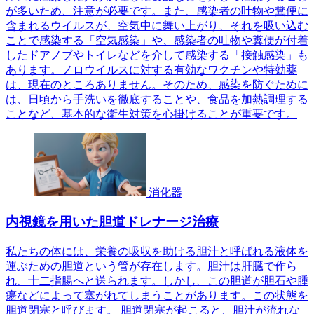
が多いため、注意が必要です。また、感染者の吐物や糞便に
含まれるウイルスが、空気中に舞い上がり、それを吸い込む
ことで感染する「空気感染」や、感染者の吐物や糞便が付着
したドアノブやトイレなどを介して感染する「接触感染」も
あります。ノロウイルスに対する有効なワクチンや特効薬
は、現在のところありません。そのため、感染を防ぐために
は、日頃から手洗いを徹底することや、食品を加熱調理する
ことなど、基本的な衛生対策を心掛けることが重要です。
消化器
内視鏡を用いた胆道ドレナージ治療
私たちの体には、栄養の吸収を助ける胆汁と呼ばれる液体を
運ぶための胆道という管が存在します。胆汁は肝臓で作ら
れ、十二指腸へと送られます。しかし、この胆道が胆石や腫
瘍などによって塞がれてしまうことがあります。この状態を
胆道閉塞と呼びます。 胆道閉塞が起こると、胆汁が流れな