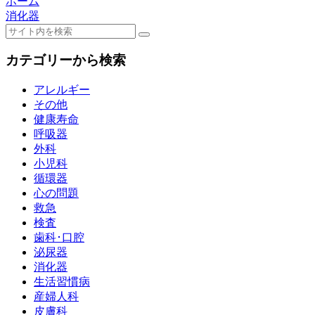
ホーム
消化器
カテゴリーから検索
アレルギー
その他
健康寿命
呼吸器
外科
小児科
循環器
心の問題
救急
検査
歯科･口腔
泌尿器
消化器
生活習慣病
産婦人科
皮膚科