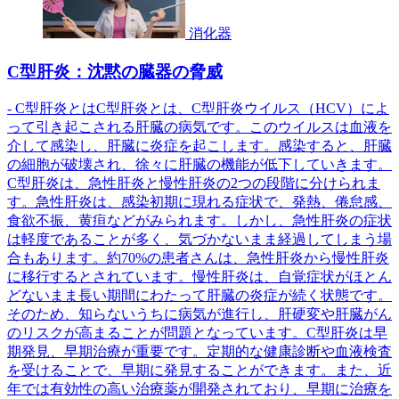
消化器
C型肝炎：沈黙の臓器の脅威
- C型肝炎とはC型肝炎とは、C型肝炎ウイルス（HCV）によ
って引き起こされる肝臓の病気です。このウイルスは血液を
介して感染し、肝臓に炎症を起こします。感染すると、肝臓
の細胞が破壊され、徐々に肝臓の機能が低下していきます。
C型肝炎は、急性肝炎と慢性肝炎の2つの段階に分けられま
す。急性肝炎は、感染初期に現れる症状で、発熱、倦怠感、
食欲不振、黄疸などがみられます。しかし、急性肝炎の症状
は軽度であることが多く、気づかないまま経過してしまう場
合もあります。約70%の患者さんは、急性肝炎から慢性肝炎
に移行するとされています。慢性肝炎は、自覚症状がほとん
どないまま長い期間にわたって肝臓の炎症が続く状態です。
そのため、知らないうちに病気が進行し、肝硬変や肝臓がん
のリスクが高まることが問題となっています。C型肝炎は早
期発見、早期治療が重要です。定期的な健康診断や血液検査
を受けることで、早期に発見することができます。また、近
年では有効性の高い治療薬が開発されており、早期に治療を