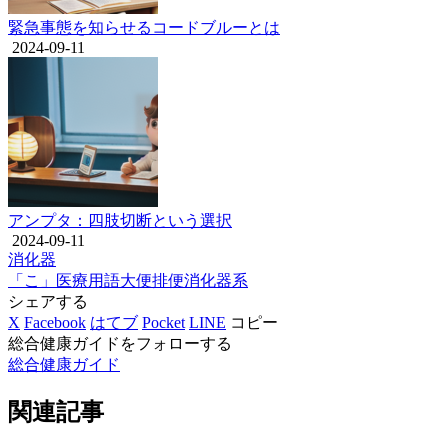
緊急事態を知らせるコードブルーとは
2024-09-11
アンプタ：四肢切断という選択
2024-09-11
消化器
「こ」
医療用語
大便
排便
消化器系
シェアする
X
Facebook
はてブ
Pocket
LINE
コピー
総合健康ガイドをフォローする
総合健康ガイド
関連記事