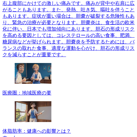
右上腹部にかけての激しい痛みです。痛みが背中や右肩に広
がることもあります。また、発熱、吐き気、嘔吐を伴うこと
もあります。症状が重い場合は、胆嚢が破裂する危険性もあ
り、緊急の治療が必要となります。胆嚢炎は、食生活の欧米
化に伴い、日本でも増加傾向にあります。胆石の形成リスク
を高める要因としては、コレステロールの高い食事、肥満、
糖尿病などが挙げられます。胆嚢炎を予防するためには、バ
ランスの取れた食事、適度な運動を心がけ、胆石の形成リス
クを減らすことが重要です。
医療圏：地域医療の要
体脂肪率：健康への影響とは？