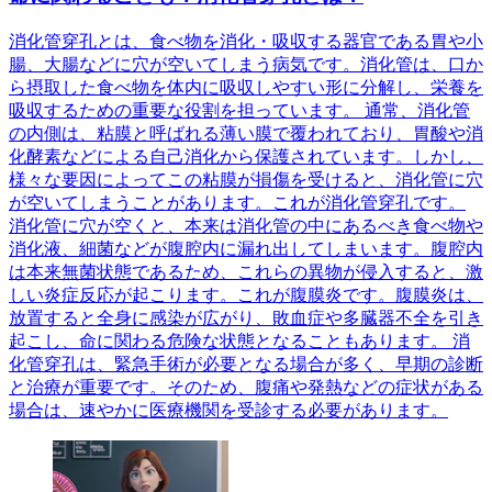
消化管穿孔とは、食べ物を消化・吸収する器官である胃や小
腸、大腸などに穴が空いてしまう病気です。消化管は、口か
ら摂取した食べ物を体内に吸収しやすい形に分解し、栄養を
吸収するための重要な役割を担っています。 通常、消化管
の内側は、粘膜と呼ばれる薄い膜で覆われており、胃酸や消
化酵素などによる自己消化から保護されています。しかし、
様々な要因によってこの粘膜が損傷を受けると、消化管に穴
が空いてしまうことがあります。これが消化管穿孔です。
消化管に穴が空くと、本来は消化管の中にあるべき食べ物や
消化液、細菌などが腹腔内に漏れ出してしまいます。腹腔内
は本来無菌状態であるため、これらの異物が侵入すると、激
しい炎症反応が起こります。これが腹膜炎です。腹膜炎は、
放置すると全身に感染が広がり、敗血症や多臓器不全を引き
起こし、命に関わる危険な状態となることもあります。 消
化管穿孔は、緊急手術が必要となる場合が多く、早期の診断
と治療が重要です。そのため、腹痛や発熱などの症状がある
場合は、速やかに医療機関を受診する必要があります。