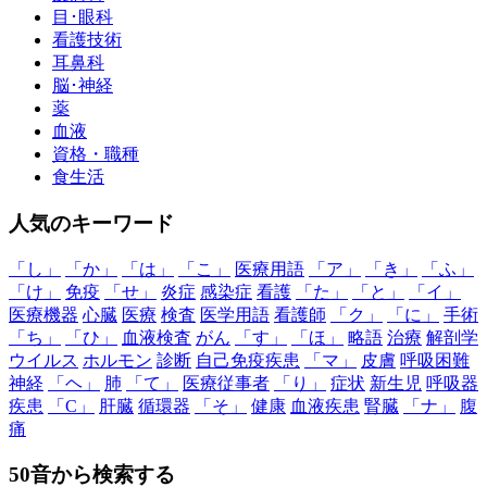
目･眼科
看護技術
耳鼻科
脳･神経
薬
血液
資格・職種
食生活
人気のキーワード
「し」
「か」
「は」
「こ」
医療用語
「ア」
「き」
「ふ」
「け」
免疫
「せ」
炎症
感染症
看護
「た」
「と」
「イ」
医療機器
心臓
医療
検査
医学用語
看護師
「ク」
「に」
手術
「ち」
「ひ」
血液検査
がん
「す」
「ほ」
略語
治療
解剖学
ウイルス
ホルモン
診断
自己免疫疾患
「マ」
皮膚
呼吸困難
神経
「ヘ」
肺
「て」
医療従事者
「り」
症状
新生児
呼吸器
疾患
「C」
肝臓
循環器
「そ」
健康
血液疾患
腎臓
「ナ」
腹
痛
50音から検索する