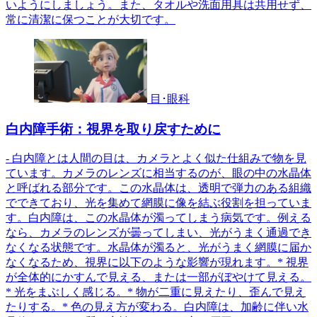
いようにしましょう。また、タオルや洗面用具は共用せず、
常に清潔に保つことが大切です。
目･眼科
白内障手術：視界を取り戻すために
- 白内障とは人間の目は、カメラとよく似た仕組みで物を見
ています。カメラのレンズに相当するのが、眼の中の水晶体
と呼ばれる部分です。この水晶体は、透明で弾力のある組織
でできており、光を集めて網膜に像を結ぶ役割を担っていま
す。白内障は、この水晶体が濁ってしまう病気です。例える
なら、カメラのレンズが曇ってしまい、光がうまく通過でき
なくなる状態です。水晶体が濁ると、光がうまく網膜に届か
なくなるため、視界に以下のような影響が現れます。* 視界
が全体的にかすんで見える、または一部がぼやけて見える。
* 光をまぶしく感じる。* 物が二重に見えたり、歪んで見え
たりする。* 色の見え方が変わる。白内障は、加齢に伴い水