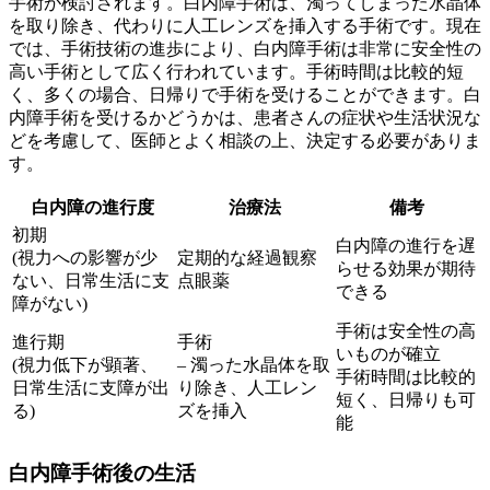
手術
が検討されます。白内障手術は、濁ってしまった水晶体
を取り除き、代わりに
人工レンズを挿入する
手術です。現在
では、
手術技術の進歩
により、白内障手術は非常に安全性の
高い手術として広く行われています。手術時間は比較的短
く、多くの場合、
日帰り
で手術を受けることができます。白
内障手術を受けるかどうかは、患者さんの症状や生活状況な
どを考慮して、医師とよく相談の上、決定する必要がありま
す。
白内障の進行度
治療法
備考
初期
白内障の進行を遅
(視力への影響が少
定期的な経過観察
らせる効果が期待
ない、日常生活に支
点眼薬
できる
障がない)
手術は安全性の高
進行期
手術
いものが確立
(視力低下が顕著、
– 濁った水晶体を取
手術時間は比較的
日常生活に支障が出
り除き、人工レン
短く、日帰りも可
る)
ズを挿入
能
白内障手術後の生活