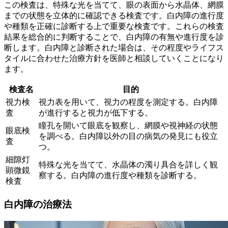
この検査は、特殊な光を当てて、眼の表面から水晶体、網膜
までの状態を立体的に確認できる検査です。白内障の進行度
や種類を正確に診断する上で重要な検査です。これらの検査
結果を総合的に判断することで、白内障の有無や進行度を診
断します。白内障と診断された場合は、その程度やライフス
タイルに合わせた治療方針を医師と相談していくことになり
ます。
検査名
目的
視力検
視力表を用いて、視力の程度を測定する。白内障
査
が進行すると視力が低下する。
瞳孔を開いて眼底を観察し、網膜や視神経の状態
眼底検
を調べる。白内障以外の目の病気の発見にも役立
査
つ。
細隙灯
特殊な光を当てて、水晶体の濁り具合を詳しく観
顕微鏡
察する。白内障の進行度や種類を診断する。
検査
白内障の治療法