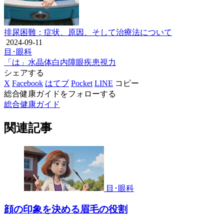
排尿困難：症状、原因、そして治療法について
2024-09-11
目･眼科
「は」
水晶体
白内障
眼疾患
視力
シェアする
X
Facebook
はてブ
Pocket
LINE
コピー
総合健康ガイドをフォローする
総合健康ガイド
関連記事
目･眼科
顔の印象を決める眉毛の役割