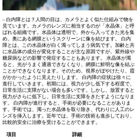
– 白内障とは？人間の目は、カメラとよく似た仕組みで物を
見ています。カメラのレンズに相当するのが
「水晶体」
と呼
ばれる組織です。水晶体は透明で、外から入ってきた光を集
め、奥にある網膜というスクリーンに像を結びます。 白内
障とは、この
水晶体が白く濁ってしまう病気
です。加齢と共
に水晶体の成分が変化することが主な原因ですが、紫外線や
糖尿病などの影響で発症することもあります。 水晶体が濁
ると、光がうまく通過できなくなり、網膜に鮮明な像を結ぶ
ことができなくなります。そのため、視界がぼやけたり、霞
がかかったように見えたりします。 白内障の症状は徐々に
進行していきます。初期には、視力が少し低下する程度で、
日常生活に支障がない場合も多いです。しかし、放置すると
視力がさらに低下し、
日常生活に支障をきたす
ようになりま
す。 白内障が進行すると、
手術
が必要になることがありま
す。手術では、濁った水晶体を取り除き、代わりに人工のレ
ンズを挿入します。近年では、手術の技術も進歩しており、
比較的安全に治療を受けることができます。
項目
詳細