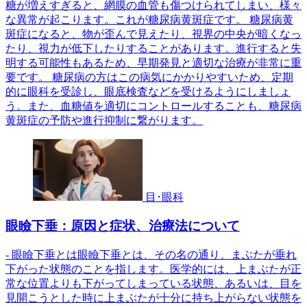
糖が増えすぎると、網膜の血管も傷つけられてしまい、様々
な異常が起こります。これが糖尿病黄斑症です。 糖尿病黄
斑症になると、物が歪んで見えたり、視界の中央が暗くなっ
たり、視力が低下したりすることがあります。進行すると失
明する可能性もあるため、早期発見と適切な治療が非常に重
要です。 糖尿病の方はこの病気にかかりやすいため、定期
的に眼科を受診し、眼底検査などを受けるようにしましょ
う。また、血糖値を適切にコントロールすることも、糖尿病
黄斑症の予防や進行抑制に繋がります。
目･眼科
眼瞼下垂：原因と症状、治療法について
- 眼瞼下垂とは眼瞼下垂とは、その名の通り、まぶたが垂れ
下がった状態のことを指します。医学的には、上まぶたが正
常な位置よりも下がってしまっている状態、あるいは、目を
見開こうとした時に上まぶたが十分に持ち上がらない状態を