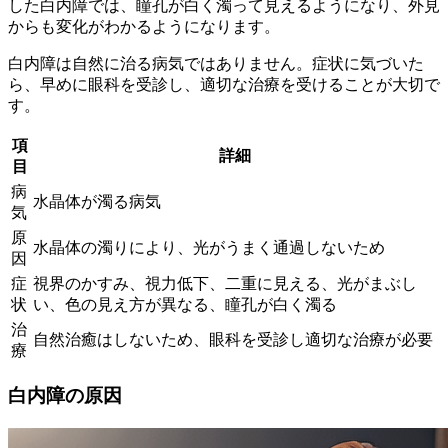
した白内障では、
瞳孔が白く濁って見える
ようになり、外見
からも変化がわかるようになります。
白内障は自然に治る病気ではありません。症状に気づいた
ら、早めに眼科を受診し、適切な治療を受けることが大切で
す。
項
詳細
目
病
水晶体が濁る病気
気
原
水晶体の濁りにより、光がうまく通過しないため
因
症
視界のかすみ、視力低下、二重に見える、光がまぶし
状
い、色の見え方が異なる、瞳孔が白く濁る
治
自然治癒はしないため、眼科を受診し適切な治療が必要
療
白内障の原因