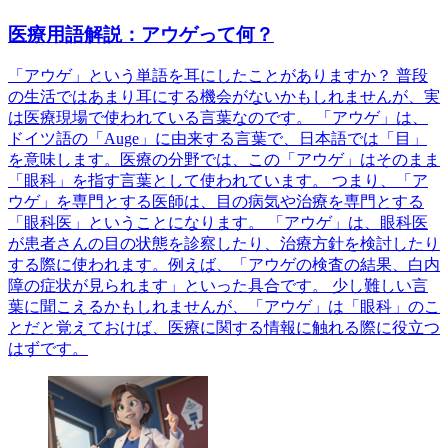
医療用語解説：アウゲって何？
「アウゲ」という単語を耳にしたことがありますか？ 普段
の生活ではあまり耳にする機会がないかもしれませんが、実
は医療現場で使われている言葉なのです。 「アウゲ」は、
ドイツ語の「Auge」に由来する言葉で、日本語では「目」
を意味します。医療の分野では、この「アウゲ」はそのまま
「眼科」を指す言葉として使われています。 つまり、「ア
ウゲ」を専門とする医師は、目の病気や治療を専門とする
「眼科医」ということになります。 「アウゲ」は、眼科医
が患者さんの目の状態を診察したり、治療方針を検討したり
する際に使われます。例えば、「アウゲの検査の結果、白内
障の症状が見られます」といった具合です。 少し難しい言
葉に聞こえるかもしれませんが、「アウゲ」は「眼科」のこ
とだと覚えておけば、医療に関する情報に触れる際に役立つ
はずです。