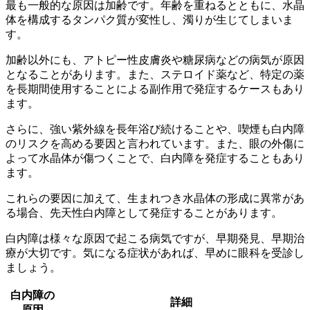
最も一般的な原因は加齢
です。年齢を重ねるとともに、水晶
体を構成するタンパク質が変性し、濁りが生じてしまいま
す。
加齢以外にも、
アトピー性皮膚炎や糖尿病などの病気
が原因
となることがあります。また、ステロイド薬など、
特定の薬
を長期間使用することによる副作用
で発症するケースもあり
ます。
さらに、
強い紫外線を長年浴び続けること
や、
喫煙
も白内障
のリスクを高める要因と言われています。また、眼の外傷に
よって水晶体が傷つくことで、白内障を発症することもあり
ます。
これらの要因に加えて、生まれつき水晶体の形成に異常があ
る場合、
先天性白内障
として発症することがあります。
白内障は様々な原因で起こる病気ですが、早期発見、早期治
療が大切です。気になる症状があれば、早めに眼科を受診し
ましょう。
白内障の
詳細
原因