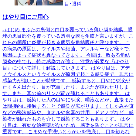
目･眼科
はやり目にご用心
- はじめ まぶたの裏側と白目を覆っている薄い膜を結膜、眼
球の黒目部分を覆っている透明な膜を角膜と言いますが、こ
れらの箇所に炎症が起きる病気を角結膜炎と呼びます。 こ
の病気の原因は、ウイルスや細菌、アレルギーなど様々で、
原因によって症状も異なってきます。 今回は、数ある角結
膜炎の中でも、特に感染力が強く、注意が必要な『はやり
目』について詳しく解説していきます。 はやり目は、アデ
ノウイルスというウイルスが原因で起こる感染症で、非常に
感染力が強いことが特徴です。 感染すると、目やにや涙が
たくさん出たり、目が充血したり、まぶたが腫れたりしま
す。また、耳の前のリンパ節が腫れることもあります。 は
やり目は、感染した人の目やにや涙、唾液などが、直接また
は間接的に接触することで感染が広がります。くしゃみや咳
などの飛沫感染や、タオルや食器の共用、ドアノブなど、感
染者が触れたものを介して感染することもあります。 はや
り目は、有効な治療薬がないため、感染を防ぐことが非常に
重要です。 こまめな手洗いとうがいを徹底し、目を触らな