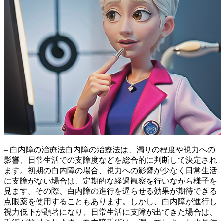
– 白内障の治療法白内障の治療法は、
濁りの程度や視力への
影響、日常生活での支障度
などを総合的に判断して決定され
ます。初期の白内障の場合、視力への影響が少なく日常生活
に支障がない場合は、
定期的な経過観察
を行いながら様子を
見ます。その際、白内障の進行を遅らせる効果が期待できる
点眼薬
を使用することもあります。しかし、白内障が進行し
視力低下が顕著になり、日常生活に支障が出てきた場合は、