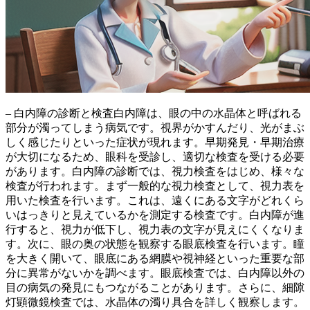
– 白内障の診断と検査白内障は、眼の中の水晶体と呼ばれる
部分が濁ってしまう病気です。視界がかすんだり、光がまぶ
しく感じたりといった症状が現れます。早期発見・早期治療
が大切になるため、眼科を受診し、適切な検査を受ける必要
があります。白内障の診断では、視力検査をはじめ、様々な
検査が行われます。まず一般的な視力検査として、
視力表を
用いた検査
を行います。これは、遠くにある文字がどれくら
いはっきりと見えているかを測定する検査です。白内障が進
行すると、視力が低下し、視力表の文字が見えにくくなりま
す。次に、眼の奥の状態を観察する
眼底検査
を行います。瞳
を大きく開いて、眼底にある網膜や視神経といった重要な部
分に異常がないかを調べます。眼底検査では、白内障以外の
目の病気の発見にもつながることがあります。さらに、
細隙
灯顕微鏡検査
では、水晶体の濁り具合を詳しく観察します。