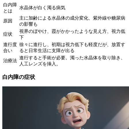
白内障
水晶体が白く濁る病気
とは
主に加齢による水晶体の成分変化、紫外線や糖尿病
原因
の影響も
視界のぼやけ、霞がかかったような見え方、視力低
症状
下
進行度
徐々に進行し、初期は視力低下も軽度だが、放置す
合い
ると日常生活に支障が出る
進行すると手術が必要。濁った水晶体を取り除き、
治療法
人工レンズを挿入。
白内障の症状