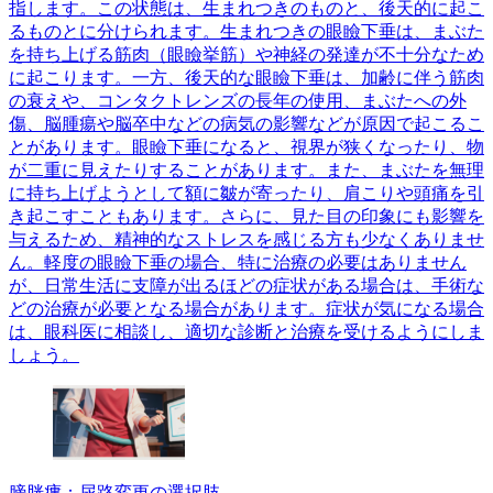
指します。この状態は、生まれつきのものと、後天的に起こ
るものとに分けられます。生まれつきの眼瞼下垂は、まぶた
を持ち上げる筋肉（眼瞼挙筋）や神経の発達が不十分なため
に起こります。一方、後天的な眼瞼下垂は、加齢に伴う筋肉
の衰えや、コンタクトレンズの長年の使用、まぶたへの外
傷、脳腫瘍や脳卒中などの病気の影響などが原因で起こるこ
とがあります。眼瞼下垂になると、視界が狭くなったり、物
が二重に見えたりすることがあります。また、まぶたを無理
に持ち上げようとして額に皺が寄ったり、肩こりや頭痛を引
き起こすこともあります。さらに、見た目の印象にも影響を
与えるため、精神的なストレスを感じる方も少なくありませ
ん。軽度の眼瞼下垂の場合、特に治療の必要はありません
が、日常生活に支障が出るほどの症状がある場合は、手術な
どの治療が必要となる場合があります。症状が気になる場合
は、眼科医に相談し、適切な診断と治療を受けるようにしま
しょう。
膀胱瘻：尿路変更の選択肢