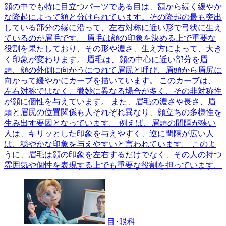
顔の中でも特に目立つパーツである目は、額から続く緩やか
な隆起によって額と分けられています。その隆起の最も突出
している部分の縁に沿って、左右対称に近い形で弓状に生え
ているのが眉毛です。 眉毛は顔の印象を決める上で重要な
役割を果たしており、その形や濃さ、生え方によって、大き
く印象が変わります。 眉毛は、顔の中心に近い部分を眉
頭、顔の外側に向かうにつれて眉尻と呼び、眉頭から眉尻に
向かって緩やかにカーブを描いています。 このカーブは、
左右対称ではなく、微妙に異なる場合が多く、その非対称性
が顔に個性を与えています。 また、眉毛の濃さや長さ、眉
頭と眉尻の位置関係も人それぞれ異なり、顔立ちの多様性を
生み出す要因となっています。 例えば、眉頭の間隔が狭い
人は、キリッとした印象を与えやすく、逆に間隔が広い人
は、穏やかな印象を与えやすいと言われています。 このよ
うに、眉毛は顔の印象を左右するだけでなく、その人の持つ
雰囲気や個性を表現する上でも重要な役割を担っています。
目･眼科