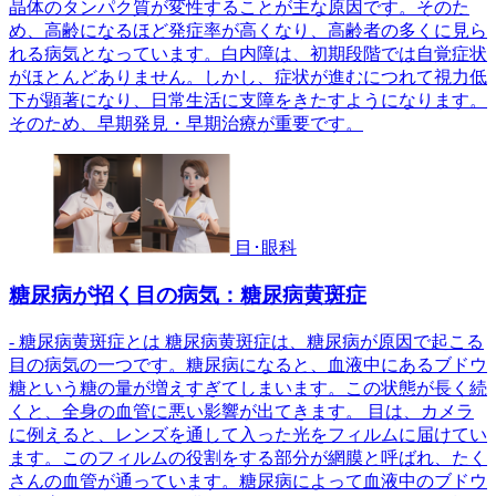
晶体のタンパク質が変性することが主な原因です。そのた
め、高齢になるほど発症率が高くなり、高齢者の多くに見ら
れる病気となっています。白内障は、初期段階では自覚症状
がほとんどありません。しかし、症状が進むにつれて視力低
下が顕著になり、日常生活に支障をきたすようになります。
そのため、早期発見・早期治療が重要です。
目･眼科
糖尿病が招く目の病気：糖尿病黄斑症
- 糖尿病黄斑症とは 糖尿病黄斑症は、糖尿病が原因で起こる
目の病気の一つです。糖尿病になると、血液中にあるブドウ
糖という糖の量が増えすぎてしまいます。この状態が長く続
くと、全身の血管に悪い影響が出てきます。 目は、カメラ
に例えると、レンズを通して入った光をフィルムに届けてい
ます。このフィルムの役割をする部分が網膜と呼ばれ、たく
さんの血管が通っています。糖尿病によって血液中のブドウ