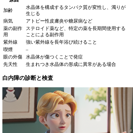
水晶体を構成するタンパク質が変性し、濁りが
加齢
生じる
病気
アトピー性皮膚炎や糖尿病など
薬の副作
ステロイド薬など、特定の薬を長期間使用する
用
ことによる副作用
紫外線
強い紫外線を長年浴び続けること
喫煙
–
眼の外傷
水晶体が傷つくことで発症
先天性
生まれつき水晶体の形成に異常がある場合
白内障の診断と検査