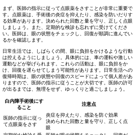
まず、
医師の指示に従って点眼薬をさすことが非常に重要
で
す。点眼薬は、手術後の炎症を抑えたり、感染を防いだりす
る効果があります。決められた回数と量を守り、正しく点眼
しましょう。また、
定期的な検診も忘れず
に受けてくださ
い。医師は、眼の状態をチェックし、回復が順調に進んでい
るかを確認します。
日常生活では、
しばらくの間、眼に負担をかけるような行動
は控える
ようにしましょう。具体的には、車の運転や激しい
運動などが挙げられます。これらの活動は、眼に負担をか
け、回復を遅らせてしまう可能性があります。日常生活への
復帰時期は、眼の状態や回復のスピードによって個人差があ
りますので、医師の指示に従うことが大切です。医師の許可
が出るまでは、無理をせず、ゆっくりと過ごしましょう。
白内障手術後にす
注意点
ること
炎症を抑えたり、感染を防ぐ効果
医師の指示に従っ
決められた回数と量を守り、正しく点
て点眼薬をさす
眼