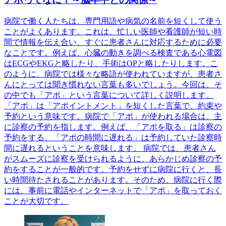
病院で働く人たちは、専門用語や病気の名前を短くして使う
ことがよくあります。これは、忙しい医師や看護師が短い時
間で情報を伝え合い、すぐに患者さんに対応するために必要
なことです。例えば、心臓の動きを調べる検査である心電図
はECGやEKGと略したり、手術はOPと略したりします。こ
のように、病院では様々な略語が使われていますが、患者さ
んにとっては聞き慣れない言葉も多いでしょう。今回は、そ
の中でも「アポ」という言葉について詳しく説明します。
「アポ」は「アポイントメント」を短くした言葉で、約束や
予約という意味です。病院で「アポ」が使われる場合は、主
に診察の予約を指します。例えば、「アポを取る」は診察の
予約をする、「アポの時間に遅れる」は予約していた診察時
間に遅れるということを意味します。 病院では、患者さん
がスムーズに診察を受けられるように、あらかじめ診察の予
約をすることが一般的です。予約をせずに病院に行くと、長
い時間待たされることがあります。そのため、病院に行く際
には、事前に電話やインターネットで「アポ」を取っておく
ことが大切です。