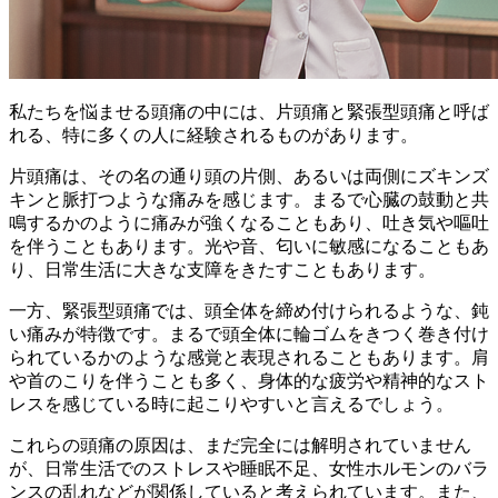
私たちを悩ませる頭痛の中には、
片頭痛
と
緊張型頭痛
と呼ば
れる、特に多くの人に経験されるものがあります。
片頭痛は、その名の通り頭の片側、あるいは両側にズキンズ
キンと脈打つような痛みを感じます。まるで心臓の鼓動と共
鳴するかのように痛みが強くなることもあり、吐き気や嘔吐
を伴うこともあります。光や音、匂いに敏感になることもあ
り、日常生活に大きな支障をきたすこともあります。
一方、緊張型頭痛では、頭全体を締め付けられるような、鈍
い痛みが特徴です。まるで頭全体に輪ゴムをきつく巻き付け
られているかのような感覚と表現されることもあります。肩
や首のこりを伴うことも多く、身体的な疲労や精神的なスト
レスを感じている時に起こりやすいと言えるでしょう。
これらの頭痛の原因は、まだ完全には解明されていません
が、日常生活でのストレスや睡眠不足、女性ホルモンのバラ
ンスの乱れなどが関係していると考えられています。また、