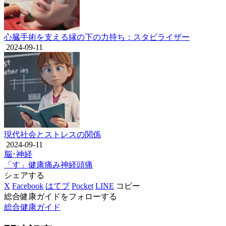
心臓手術を支える縁の下の力持ち：スタビライザー
2024-09-11
現代社会とストレスの関係
2024-09-11
脳･神経
「す」
健康
痛み
神経
頭痛
シェアする
X
Facebook
はてブ
Pocket
LINE
コピー
総合健康ガイドをフォローする
総合健康ガイド