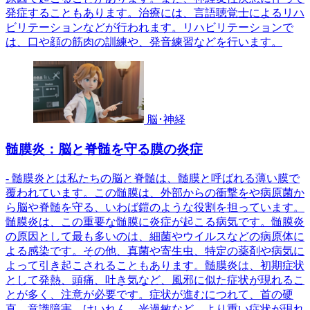
発症することもあります。治療には、言語聴覚士によるリハ
ビリテーションなどが行われます。リハビリテーションで
は、口や顔の筋肉の訓練や、発音練習などを行います。
脳･神経
髄膜炎：脳と脊髄を守る膜の炎症
- 髄膜炎とは私たちの脳と脊髄は、髄膜と呼ばれる薄い膜で
覆われています。この髄膜は、外部からの衝撃をや病原菌か
ら脳や脊髄を守る、いわば鎧のような役割を担っています。
髄膜炎は、この重要な髄膜に炎症が起こる病気です。髄膜炎
の原因として最も多いのは、細菌やウイルスなどの病原体に
よる感染です。その他、真菌や寄生虫、特定の薬剤や病気に
よって引き起こされることもあります。髄膜炎は、初期症状
として発熱、頭痛、吐き気など、風邪に似た症状が現れるこ
とが多く、注意が必要です。症状が進むにつれて、首の硬
直、意識障害、けいれん、光過敏など、より重い症状が現れ