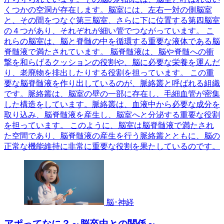
くつかの空洞が存在します。脳室には、左右一対の側脳室
と、その間をつなぐ第三脳室、さらに下に位置する第四脳室
の４つがあり、それぞれが細い管でつながっています。 こ
れらの脳室は、脳と脊髄の中を循環する重要な液体である脳
脊髄液で満たされています。 脳脊髄液は、脳や脊髄への衝
撃を和らげるクッションの役割や、脳に必要な栄養を運んだ
り、老廃物を排出したりする役割を担っています。 この重
要な脳脊髄液を作り出しているのが、脈絡叢と呼ばれる組織
です。脈絡叢は、脳室の壁の一部に存在し、毛細血管が密集
した構造をしています。脈絡叢は、血液中から必要な成分を
取り込み、脳脊髄液を産生し、脳室へと分泌する重要な役割
を担っています。 このように、脳室は脳脊髄液で満たされ
た空間であり、脳脊髄液の産生を行う脈絡叢とともに、脳の
正常な機能維持に非常に重要な役割を果たしているのです。
脳･神経
アポってなに？～脳卒中との関係～