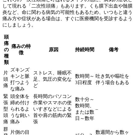
して現れる「二次性頭痛」もあります。くも膜下出血や髄膜
炎など、命に関わる病気の可能性もあるため、いつもと違う
痛み方や症状がある場合は、すぐに医療機関を受診するよう
にしましょう。
頭
痛
痛みの特
の
原因
持続時間
備考
徴
種
類
ズキンズ
片
ストレス、睡眠不
キンと脈
数時間～
吐き気や嘔吐を
頭
足、気圧の変化な
打つよう
3日程度
伴う場合もある
痛
ど
な痛み
緊
頭全体を
長時間のパソコン
数十分～
張
締め付け
作業やスマホの使
数時間、
型
られるよ
いすぎなどによる
–
または数
頭
うな鈍い
首や肩の筋肉の緊
日～数年
痛
痛み
張
群
片側の目
数週間から数ヶ