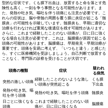
型的な症状です。くも膜下出血は、放置すると命を落とす危
険性も高く、一刻を争う事態となる可能性があります。ま
た、
発熱や吐き気、嘔吐を伴う頭痛
にも注意が必要です。こ
れらの症状は、脳や脊髄の周囲を覆う膜に炎症が起こる「髄
膜炎」の可能性を示唆しています。髄膜炎も、早期に適切な
治療を行わなければ重篤な後遺症を残す可能性があります。
さらに、
これまで経験したことのない頭痛が、日に日に強く
なる場合
も注意が必要です。これは、脳腫瘍が原因で起こる
頭痛の可能性があります。脳腫瘍は、早期発見・早期治療が
重要です。頭痛を安易に考えず、「いつもと違う」と感じた
ら、すぐに医療機関を受診しましょう。自己判断で放置する
ことなく、専門医の診察を受けることが大切です。
疑われ
頭痛の種類
症状
る病気
経験したことのないような激し
くも膜
突然の激しい頭痛
い頭痛が突然起こる
下出血
発熱や吐き気、嘔
発熱や吐き気、嘔吐を伴う頭痛
髄膜炎
吐を伴う頭痛
日ごとに強くなる
これまで経験したことのない頭
脳腫瘍
頭痛
痛が、日に日に強くなる