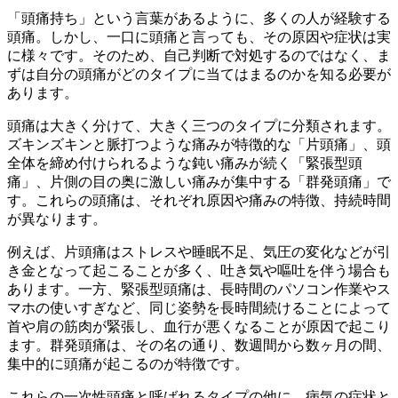
「頭痛持ち」という言葉があるように、多くの人が経験する
頭痛。しかし、一口に頭痛と言っても、その原因や症状は実
に様々です。そのため、自己判断で対処するのではなく、ま
ずは自分の頭痛がどのタイプに当てはまるのかを知る必要が
あります。
頭痛は大きく分けて、大きく三つのタイプに分類されます。
ズキンズキンと脈打つような痛みが特徴的な「片頭痛」、頭
全体を締め付けられるような鈍い痛みが続く「緊張型頭
痛」、片側の目の奥に激しい痛みが集中する「群発頭痛」
で
す。これらの頭痛は、それぞれ原因や痛みの特徴、持続時間
が異なります。
例えば、片頭痛はストレスや睡眠不足、気圧の変化などが引
き金となって起こることが多く、吐き気や嘔吐を伴う場合も
あります。一方、緊張型頭痛は、長時間のパソコン作業やス
マホの使いすぎなど、同じ姿勢を長時間続けることによって
首や肩の筋肉が緊張し、血行が悪くなることが原因で起こり
ます。群発頭痛は、その名の通り、数週間から数ヶ月の間、
集中的に頭痛が起こるのが特徴です。
これらの一次性頭痛と呼ばれるタイプの他に、病気の症状と