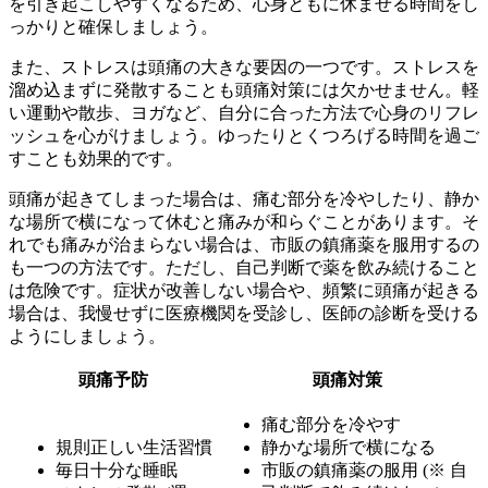
を引き起こしやすくなるため、心身ともに休ませる時間をし
っかりと確保しましょう。
また、
ストレスは頭痛の大きな要因の一つ
です。ストレスを
溜め込まずに発散することも頭痛対策には欠かせません。軽
い運動や散歩、ヨガなど、自分に合った方法で心身のリフレ
ッシュを心がけましょう。ゆったりとくつろげる時間を過ご
すことも効果的です。
頭痛が起きてしまった場合は、
痛む部分を冷やしたり、静か
な場所で横になって休む
と痛みが和らぐことがあります。そ
れでも痛みが治まらない場合は、市販の鎮痛薬を服用するの
も一つの方法です。ただし、
自己判断で薬を飲み続けること
は危険
です。症状が改善しない場合や、頻繁に頭痛が起きる
場合は、我慢せずに医療機関を受診し、医師の診断を受ける
ようにしましょう。
頭痛予防
頭痛対策
痛む部分を冷やす
規則正しい生活習慣
静かな場所で横になる
毎日十分な睡眠
市販の鎮痛薬の服用 (※ 自