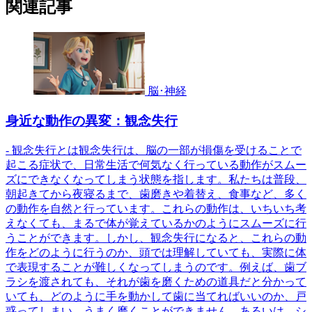
関連記事
脳･神経
身近な動作の異変：観念失行
- 観念失行とは観念失行は、脳の一部が損傷を受けることで
起こる症状で、日常生活で何気なく行っている動作がスムー
ズにできなくなってしまう状態を指します。私たちは普段、
朝起きてから夜寝るまで、歯磨きや着替え、食事など、多く
の動作を自然と行っています。これらの動作は、いちいち考
えなくても、まるで体が覚えているかのようにスムーズに行
うことができます。しかし、観念失行になると、これらの動
作をどのように行うのか、頭では理解していても、実際に体
で表現することが難しくなってしまうのです。例えば、歯ブ
ラシを渡されても、それが歯を磨くための道具だと分かって
いても、どのように手を動かして歯に当てればいいのか、戸
惑ってしまい、うまく磨くことができません。あるいは、シ