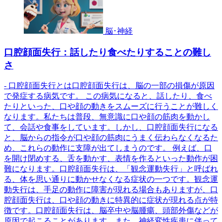
脳･神経
口腔顔面失行：話したり食べたりすることの難し
さ
- 口腔顔面失行とは口腔顔面失行は、脳の一部の損傷が原因
で発症する病気です。 この病気になると、話したり、食べ
たりといった、口や顔の動きをスムーズに行うことが難しく
なります。私たちは普段、無意識に口や顔の筋肉を動かし
て、会話や食事をしています。しかし、口腔顔面失行になる
と、脳からの指令が口や顔の筋肉にうまく伝わらなくなるた
め、これらの動作に支障が出てしまうのです。 例えば、口
を開け閉めする、舌を動かす、表情を作るといった動作が困
難になります。口腔顔面失行は、「観念運動失行」と呼ばれ
る、体を思い通りに動かせなくなる症状の一つです。観念運
動失行は、手足の動作に障害が現れる場合もありますが、口
腔顔面失行は、口や顔の動きに特異的に症状が現れる点が特
徴です。口腔顔面失行は、脳卒中や脳腫瘍、頭部外傷などが
原因で起こることがあります。また、神経変性疾患に伴って