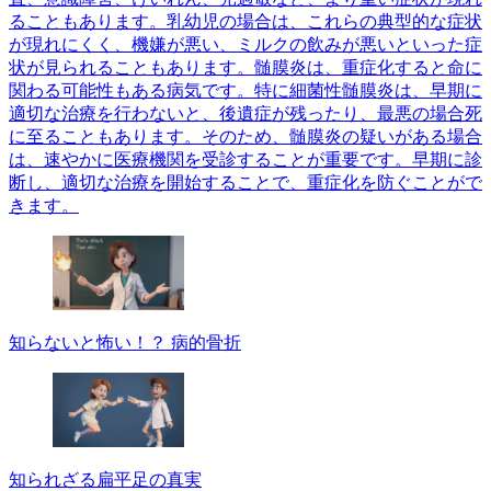
ることもあります。乳幼児の場合は、これらの典型的な症状
が現れにくく、機嫌が悪い、ミルクの飲みが悪いといった症
状が見られることもあります。髄膜炎は、重症化すると命に
関わる可能性もある病気です。特に細菌性髄膜炎は、早期に
適切な治療を行わないと、後遺症が残ったり、最悪の場合死
に至ることもあります。そのため、髄膜炎の疑いがある場合
は、速やかに医療機関を受診することが重要です。早期に診
断し、適切な治療を開始することで、重症化を防ぐことがで
きます。
知らないと怖い！？ 病的骨折
知られざる扁平足の真実