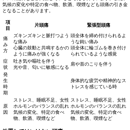
気候の変化や特定の食べ物、飲酒、喫煙なども頭痛の引き金
となることがあります。
項
片頭痛
緊張型頭痛
目
ズキンズキンと脈打つよう
頭全体を締め付けられるよ
痛
な痛み
うな鈍い痛み
み
心臓の鼓動と共鳴するかの
頭全体に輪ゴムを巻き付け
方
ように痛みが強くなる
られているような感覚
症
吐き気や嘔吐を伴う
肩や首のこりを伴う
状
光や音、匂いに敏感になる
発
生
身体的な疲労や精神的なス
時
トレスを感じている時
期
ストレス、睡眠不足、女性
ストレス、睡眠不足、女性
原
ホルモンのバランスの乱れ
ホルモンのバランスの乱れ
因
気候の変化、特定の食べ
気候の変化、特定の食べ
物、飲酒、喫煙など
物、飲酒、喫煙など