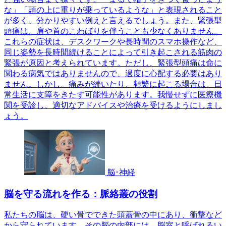
な」「頭の上に重りが乗っているような」と表現されること
が多く、分かりやすい例えと言えるでしょう。また、緊張型
頭痛は、肩や首のこわばりを伴うことも少なくありません。
これらの症状は、デスクワークや長時間のスマホ操作など、
同じ姿勢を長時間続けることによって引き起こされる筋肉の
緊張が原因と考えられています。ただし、緊張型頭痛は命に
関わる病気ではありませんので、過度に心配する必要はあり
ません。しかし、痛みが続いたり、頻繁に起こる場合は、日
常生活に支障をきたす可能性があります。我慢せずに医療機
関を受診し、適切なアドバイスや治療を受けるようにしまし
ょう。
脳･神経
脳を守る流れを作る：脈絡叢の役割
私たちの脳は、硬い骨でできた頭蓋骨の中にあり、衝撃など
から守られています。その脳の内部には、脳室と呼ばれるい