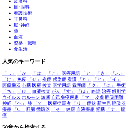
皮膚科
目･眼科
看護技術
耳鼻科
脳･神経
薬
血液
資格・職種
食生活
人気のキーワード
「し」
「か」
「は」
「こ」
医療用語
「ア」
「き」
「ふ」
「け」
免疫
「せ」
炎症
感染症
看護
「た」
「と」
「イ」
医療機器
心臓
医療
検査
医学用語
看護師
「ク」
「に」
手術
「ち」
「ひ」
血液検査
がん
「す」
「ほ」
略語
治療
解剖学
ウイルス
ホルモン
診断
自己免疫疾患
「マ」
皮膚
呼吸困難
神経
「ヘ」
肺
「て」
医療従事者
「り」
症状
新生児
呼吸器
疾患
「C」
肝臓
循環器
「そ」
健康
血液疾患
腎臓
「ナ」
腹
痛
50音から検索する