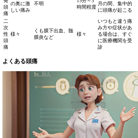
発
15分～3
の奥に激
不明
月の間、集中的
頭
時間程度
しい痛み
に頭痛が起こる
痛
二
いつもと違う痛
次
み方や症状があ
くも膜下出血、髄
性
様々
様々
る場合は、すぐ
膜炎など
頭
に医療機関を受
痛
診
よくある頭痛