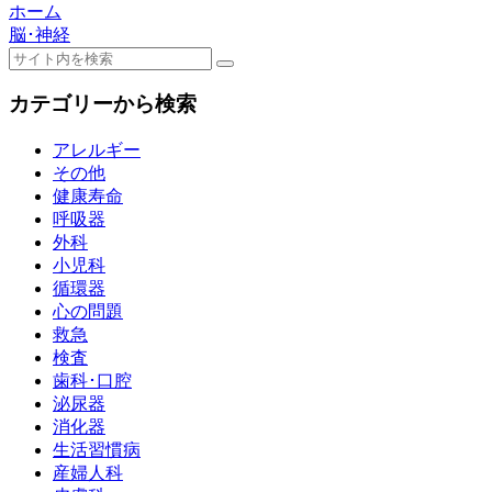
ホーム
脳･神経
カテゴリーから検索
アレルギー
その他
健康寿命
呼吸器
外科
小児科
循環器
心の問題
救急
検査
歯科･口腔
泌尿器
消化器
生活習慣病
産婦人科