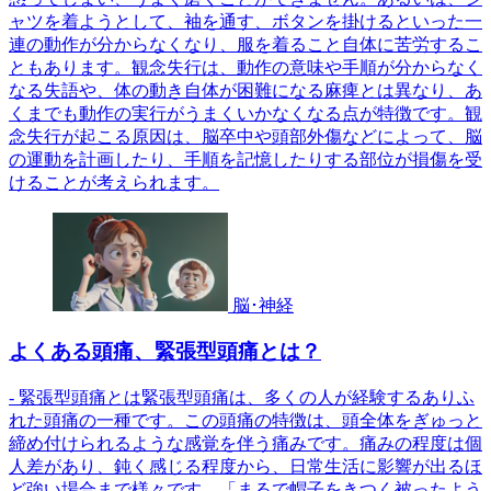
ャツを着ようとして、袖を通す、ボタンを掛けるといった一
連の動作が分からなくなり、服を着ること自体に苦労するこ
ともあります。観念失行は、動作の意味や手順が分からなく
なる失語や、体の動き自体が困難になる麻痺とは異なり、あ
くまでも動作の実行がうまくいかなくなる点が特徴です。観
念失行が起こる原因は、脳卒中や頭部外傷などによって、脳
の運動を計画したり、手順を記憶したりする部位が損傷を受
けることが考えられます。
脳･神経
よくある頭痛、緊張型頭痛とは？
- 緊張型頭痛とは緊張型頭痛は、多くの人が経験するありふ
れた頭痛の一種です。この頭痛の特徴は、頭全体をぎゅっと
締め付けられるような感覚を伴う痛みです。痛みの程度は個
人差があり、鈍く感じる程度から、日常生活に影響が出るほ
ど強い場合まで様々です。「まるで帽子をきつく被ったよう