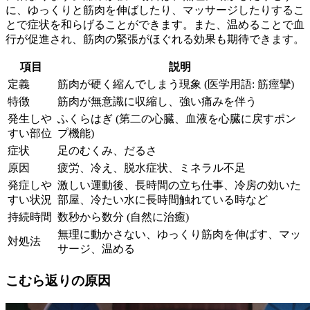
に、ゆっくりと筋肉を伸ばしたり、マッサージしたりするこ
とで症状を和らげることができます。また、温めることで血
行が促進され、筋肉の緊張がほぐれる効果も期待できます。
項目
説明
定義
筋肉が硬く縮んでしまう現象 (医学用語: 筋痙攣)
特徴
筋肉が無意識に収縮し、強い痛みを伴う
発生しや
ふくらはぎ (第二の心臓、血液を心臓に戻すポン
すい部位
プ機能)
症状
足のむくみ、だるさ
原因
疲労、冷え、脱水症状、ミネラル不足
発症しや
激しい運動後、長時間の立ち仕事、冷房の効いた
すい状況
部屋、冷たい水に長時間触れている時など
持続時間
数秒から数分 (自然に治癒)
無理に動かさない、ゆっくり筋肉を伸ばす、マッ
対処法
サージ、温める
こむら返りの原因