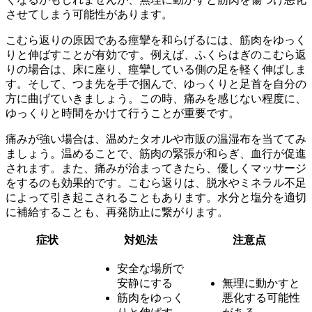
させてしまう可能性があります。
こむら返りの原因である痙攣を和らげるには、筋肉を
ゆっく
りと伸ばす
ことが有効です。例えば、ふくらはぎのこむら返
りの場合は、床に座り、痙攣している側の足を軽く伸ばしま
す。そして、つま先を手で掴んで、ゆっくりと足首を自分の
方に曲げていきましょう。この時、痛みを感じない程度に、
ゆっくりと時間をかけて
行うことが重要です。
痛みが強い場合は、温めたタオルや市販の温湿布を当ててみ
ましょう。温めることで、筋肉の緊張が和らぎ、血行が促進
されます。また、痛みが治まってきたら、優しくマッサージ
をするのも効果的です。こむら返りは、
脱水
やミネラル不足
によって引き起こされることもあります。水分と塩分を適切
に補給することも、再発防止に繋がります。
症状
対処法
注意点
安全な場所で
安静にする
無理に動かすと
筋肉をゆっく
悪化する可能性