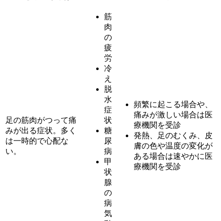
筋
肉
の
疲
労
冷
え
脱
水
頻繁に起こる場合や、
症
痛みが激しい場合は医
足の筋肉がつって痛
状
療機関を受診
みが出る症状。多く
糖
発熱、足のむくみ、皮
は一時的で心配な
尿
膚の色や温度の変化が
い。
病
ある場合は速やかに医
甲
療機関を受診
状
腺
の
病
気