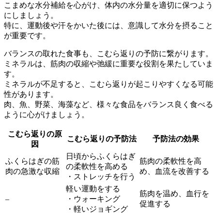
こまめな水分補給を心がけ、体内の水分量を適切に保つ
よう
にしましょう。
特に、運動後や汗をかいた後には、意識して水分を摂ること
が重要です。
バランスの取れた食事も、こむら返りの予防に繋がります。
ミネラル
は、筋肉の収縮や弛緩に重要な役割を果たしていま
す。
ミネラルが不足すると、こむら返りが起こりやすくなる可能
性があります。
肉、魚、野菜、海藻など、様々な食品をバランス良く食べる
ように心がけましょう。
こむら返りの原
こむら返りの予防法
予防法の効果
因
日頃からふくらはぎ
ふくらはぎの筋
筋肉の柔軟性を高
の柔軟性を高める
肉の急激な収縮
め、血流を改善する
・ストレッチを行う
軽い運動をする
筋肉を温め、血行を
–
・ウォーキング
促進する
・軽いジョギング