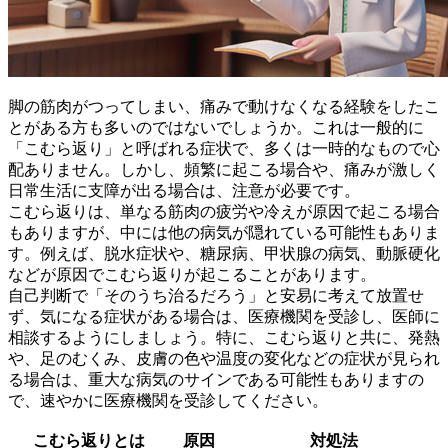
脚の筋肉がつってしまい、痛みで動けなくなる経験をしたこ
とがある方も多いのではないでしょうか。これは一般的に
「こむら返り」と呼ばれる症状で、多くは一時的なもので心
配ありません。しかし、
頻繁に起こる場合や、痛みが激しく
日常生活に支障が出る場合は、注意が必要
です。
こむら返りは、単なる筋肉の疲労や冷えが原因で起こる場合
もありますが、中には他の病気が隠れている可能性もありま
す。例えば、
脱水症状や、糖尿病、甲状腺の病気、動脈硬化
などが原因でこむら返りが起こる
ことがあります。
自己判断で「そのうち治るだろう」と安易に考えて放置せ
ず、
気になる症状がある場合は、医療機関を受診し、医師に
相談
するようにしましょう。特に、こむら返りと共に、発熱
や、足のむくみ、皮膚の色や温度の変化などの症状が見られ
る場合は、重大な病気のサインである可能性もありますの
で、速やかに医療機関を受診してください。
こむら返りとは
原因
対処法