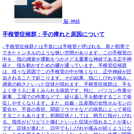
脳･神経
手根管症候群：手の痺れと原因について
- 手根管症候群とは手首には手根管と呼ばれる、骨と靭帯で
できたトンネルのような狭い空間があります。この手根管の
中を、指の感覚や運動をつかさどる重要な神経である正中神
経と、指を動かすための腱が通っています。手根管症候群
は、様々な原因でこの手根管の中が狭くなり、正中神経が圧
迫されることで起こります。その結果、指にしびれや痛み、
感覚の鈍さといった症状が現れます。手根管症候群は、手を
よく使う人に多くみられる病気です。特に、パソコン作業や
家事、工場での作業などで、繰り返し手を酷使することで発
症しやすくなります。また、妊娠・出産期の女性ホルモンの
変化や、手首の骨折、関節リウマチなどの病気によって発症
することもあります。初期症状としては、朝方に指がしびれ
る、指先がピリピリと痛むといった症状が現れることが多い
です。症状が進むと、日中でもしびれや痛みが続くようにな