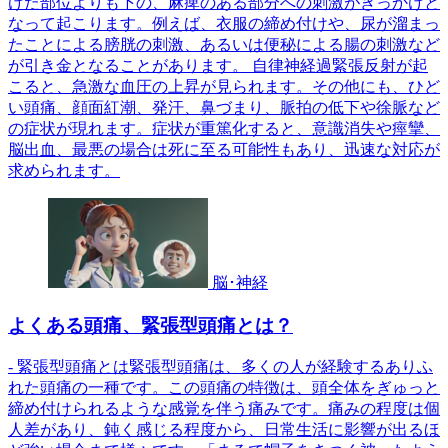
けた部位よりも下の、麻痺のある部分への刺激がきっかけと
なって起こります。例えば、衣服の締め付けや、尿が溜まっ
たことによる膀胱の刺激、あるいは便秘による腸の刺激など
が引き金となることがあります。 自律神経過緊張反射が起
こると、急激な血圧の上昇が見られます。その他にも、ひど
い頭痛、顔面紅潮、発汗、鼻づまり、脈拍の低下や徐脈など
の症状が現れます。症状が重篤化すると、意識消失や痙攣、
脳出血、最悪の場合は死に至る可能性もあり、迅速な対応が
求められます。
脳･神経
よくある頭痛、緊張型頭痛とは？
- 緊張型頭痛とは緊張型頭痛は、多くの人が経験するありふ
れた頭痛の一種です。この頭痛の特徴は、頭全体をぎゅっと
締め付けられるような感覚を伴う痛みです。痛みの程度は個
人差があり、鈍く感じる程度から、日常生活に影響が出るほ