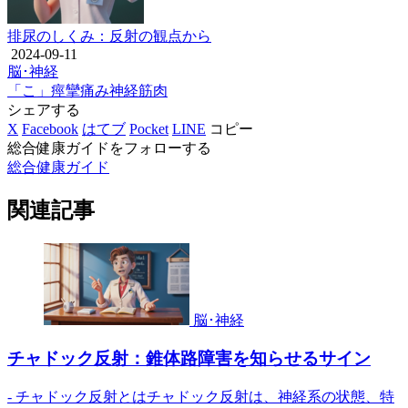
排尿のしくみ：反射の観点から
2024-09-11
脳･神経
「こ」
痙攣
痛み
神経
筋肉
シェアする
X
Facebook
はてブ
Pocket
LINE
コピー
総合健康ガイドをフォローする
総合健康ガイド
関連記事
脳･神経
チャドック反射：錐体路障害を知らせるサイン
- チャドック反射とはチャドック反射は、神経系の状態、特