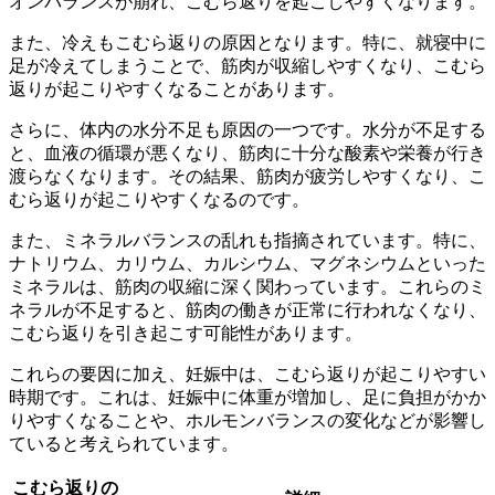
オンバランスが崩れ、こむら返りを起こしやすくなります。
また、
冷え
もこむら返りの原因となります。特に、就寝中に
足が冷えてしまうことで、筋肉が収縮しやすくなり、こむら
返りが起こりやすくなることがあります。
さらに、
体内の水分不足
も原因の一つです。水分が不足する
と、血液の循環が悪くなり、筋肉に十分な酸素や栄養が行き
渡らなくなります。その結果、筋肉が疲労しやすくなり、こ
むら返りが起こりやすくなるのです。
また、
ミネラルバランスの乱れ
も指摘されています。特に、
ナトリウム、カリウム、カルシウム、マグネシウムといった
ミネラルは、筋肉の収縮に深く関わっています。これらのミ
ネラルが不足すると、筋肉の働きが正常に行われなくなり、
こむら返りを引き起こす可能性があります。
これらの要因に加え、
妊娠中
は、こむら返りが起こりやすい
時期です。これは、妊娠中に体重が増加し、足に負担がかか
りやすくなることや、ホルモンバランスの変化などが影響し
ていると考えられています。
こむら返りの