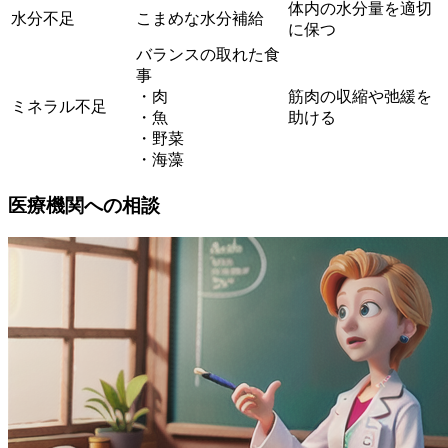
体内の水分量を適切
水分不足
こまめな水分補給
に保つ
バランスの取れた食
事
・肉
筋肉の収縮や弛緩を
ミネラル不足
・魚
助ける
・野菜
・海藻
医療機関への相談