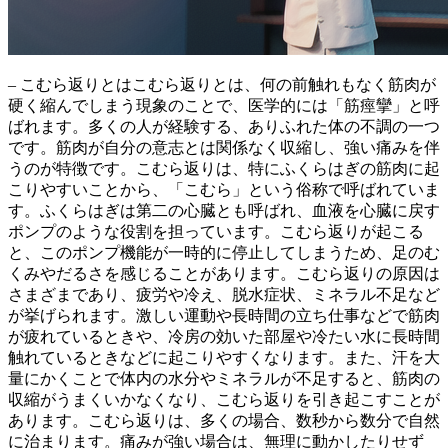
– こむら返りとはこむら返りとは、
何の前触れもなく筋肉が
硬く縮んでしまう現象
のことで、医学的には「筋痙攣」と呼
ばれます。多くの人が経験する、ありふれた体の不調の一つ
です。筋肉が自分の意志とは関係なく収縮し、強い痛みを伴
うのが特徴です。こむら返りは、特にふくらはぎの筋肉に起
こりやすいことから、「こむら」という俗称で呼ばれていま
す。ふくらはぎは第二の心臓とも呼ばれ、
血液を心臓に戻す
ポンプのような役割
を担っています。こむら返りが起こる
と、このポンプ機能が一時的に停止してしまうため、足のむ
くみやだるさを感じることがあります。こむら返りの原因は
さまざまであり、
疲労や冷え、脱水症状、ミネラル不足
など
が挙げられます。激しい運動や長時間の立ち仕事などで筋肉
が疲れているときや、冷房の効いた部屋や冷たい水に長時間
触れているときなどに起こりやすくなります。また、汗を大
量にかくことで体内の水分やミネラルが不足すると、筋肉の
収縮がうまくいかなくなり、こむら返りを引き起こすことが
あります。こむら返りは、多くの場合、
数秒から数分で自然
に治まります
。痛みが強い場合は、無理に動かしたりせず