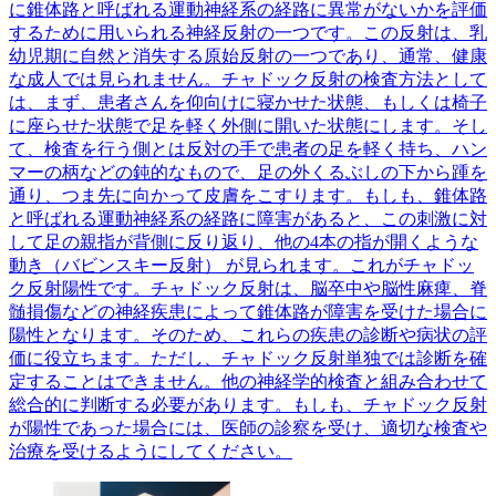
に錐体路と呼ばれる運動神経系の経路に異常がないかを評価
するために用いられる神経反射の一つです。この反射は、乳
幼児期に自然と消失する原始反射の一つであり、通常、健康
な成人では見られません。チャドック反射の検査方法として
は、まず、患者さんを仰向けに寝かせた状態、もしくは椅子
に座らせた状態で足を軽く外側に開いた状態にします。そし
て、検査を行う側とは反対の手で患者の足を軽く持ち、ハン
マーの柄などの鈍的なもので、足の外くるぶしの下から踵を
通り、つま先に向かって皮膚をこすります。もしも、錐体路
と呼ばれる運動神経系の経路に障害があると、この刺激に対
して足の親指が背側に反り返り、他の4本の指が開くような
動き（バビンスキー反射） が見られます。これがチャドッ
ク反射陽性です。チャドック反射は、脳卒中や脳性麻痺、脊
髄損傷などの神経疾患によって錐体路が障害を受けた場合に
陽性となります。そのため、これらの疾患の診断や病状の評
価に役立ちます。ただし、チャドック反射単独では診断を確
定することはできません。他の神経学的検査と組み合わせて
総合的に判断する必要があります。もしも、チャドック反射
が陽性であった場合には、医師の診察を受け、適切な検査や
治療を受けるようにしてください。