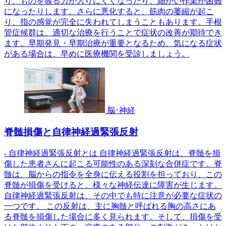
り、ものを握る力が入りにくくなったり、細かい作業が困難
になったりします。さらに悪化すると、筋肉の萎縮が起こ
り、指の感覚が完全に失われてしまうこともあります。手根
管症候群は、適切な治療を行うことで症状の改善が期待でき
ます。早期発見・早期治療が重要となるため、気になる症状
がある場合は、早めに医療機関を受診しましょう。
脳･神経
脊髄損傷と自律神経過緊張反射
- 自律神経過緊張反射とは 自律神経過緊張反射は、脊髄を損
傷した患者さんに起こる可能性のある深刻な合併症です。脊
髄は、脳からの指令を全身に伝える役割を担っており、この
脊髄が損傷を受けると、様々な神経伝達に障害が生じます。
自律神経過緊張反射は、その中でも特に注意が必要な症状の
一つです。 この反射は、主に胸髄と呼ばれる胸の高さにあ
る脊髄を損傷した場合に多く見られます。そして、損傷を受