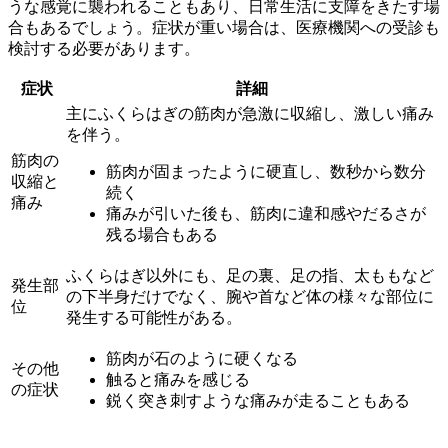
うな感覚に襲われることもあり、日常生活に支障をきたす場
合もあるでしょう。症状が重い場合は、医療機関への受診も
検討する必要があります。
症状
詳細
主にふくらはぎの筋肉が急激に収縮し、激しい痛み
を伴う。
筋肉の
筋肉が固まったように硬直し、数秒から数分
収縮と
続く
痛み
痛みが引いた後も、筋肉に違和感やだるさが
残る場合もある
ふくらはぎ以外にも、足の裏、足の指、太ももなど
発生部
の下半身だけでなく、腕や首など体の様々な部位に
位
発生する可能性がある。
筋肉が石のように硬くなる
その他
触ると痛みを感じる
の症状
鋭く突き刺すような痛みが走ることもある