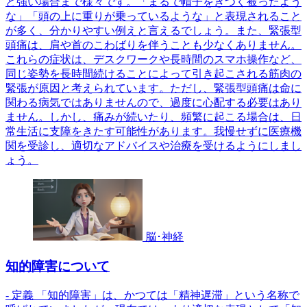
ど強い場合まで様々です。「まるで帽子をきつく被ったよう
な」「頭の上に重りが乗っているような」と表現されること
が多く、分かりやすい例えと言えるでしょう。また、緊張型
頭痛は、肩や首のこわばりを伴うことも少なくありません。
これらの症状は、デスクワークや長時間のスマホ操作など、
同じ姿勢を長時間続けることによって引き起こされる筋肉の
緊張が原因と考えられています。ただし、緊張型頭痛は命に
関わる病気ではありませんので、過度に心配する必要はあり
ません。しかし、痛みが続いたり、頻繁に起こる場合は、日
常生活に支障をきたす可能性があります。我慢せずに医療機
関を受診し、適切なアドバイスや治療を受けるようにしまし
ょう。
脳･神経
知的障害について
- 定義 「知的障害」は、かつては「精神遅滞」という名称で