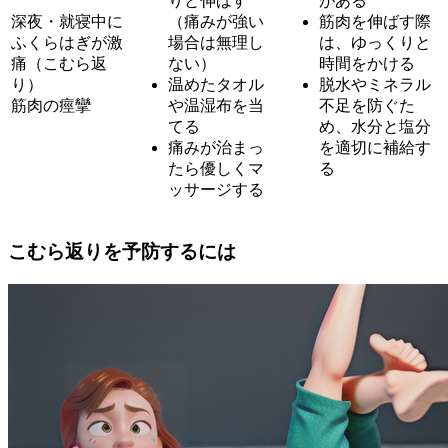
りと伸ばす
がある
深夜・就寝中に
（痛みが強い
筋肉を伸ばす際
ふくらはぎが激
場合は無理し
は、ゆっくりと
痛（こむら返
ない）
時間をかける
り）
温めたタオル
脱水やミネラル
筋肉の痙攣
や温湿布を当
不足を防ぐた
てる
め、水分と塩分
痛みが治まっ
を適切に補給す
たら優しくマ
る
ッサージする
こむら返りを予防するには