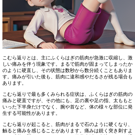
こむら返りとは、主にふくらはぎの筋肉が
急激に収縮し、激
しい痛みを伴う
現象です。まるで
筋肉が固まってしまったか
のように硬直し
、その状態は数秒から数分続くこともありま
す。痛みが引いた後も、筋肉に違和感やだるさが残る場合も
あります。
こむら返りで最も多くみられる症状は、ふくらはぎの筋肉の
痛みと硬直ですが、その他にも、
足の裏や足の指、太ももと
いった下半身だけでなく、腕や首など、体の様々な部位
に発
生する可能性があります。
こむら返りが起こると、
筋肉がまるで石のように硬く
なり、
触ると痛みを感じることがあります。痛みは鋭く突き刺すよ