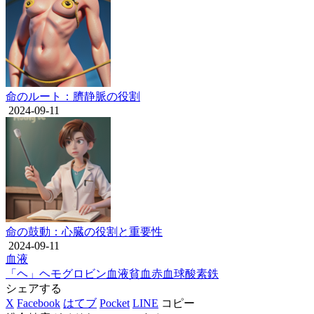
命のルート：臍静脈の役割
2024-09-11
命の鼓動：心臓の役割と重要性
2024-09-11
血液
「ヘ」
ヘモグロビン
血液
貧血
赤血球
酸素
鉄
シェアする
X
Facebook
はてブ
Pocket
LINE
コピー