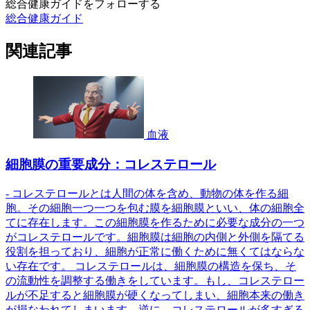
総合健康ガイドをフォローする
総合健康ガイド
関連記事
血液
細胞膜の重要成分：コレステロール
- コレステロールとは人間の体を含め、動物の体を作る細
胞。その細胞一つ一つを包む膜を細胞膜といい、体の細胞全
てに存在します。この細胞膜を作るために必要な成分の一つ
がコレステロールです。細胞膜は細胞の内側と外側を隔てる
役割を担っており、細胞が正常に働くために無くてはならな
い存在です。 コレステロールは、細胞膜の構造を保ち、そ
の流動性を調整する働きをしています。もし、コレステロー
ルが不足すると細胞膜が硬くなってしまい、細胞本来の働き
が損なわれてしまいます。逆に、コレステロールが多すぎる