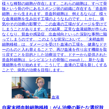
様々な種類の細胞が存在します。これらの細胞は、すべて骨
髄という骨の中にあるスポンジ状の組織に存在する「造血幹
細胞」から生まれます。造血幹細胞は、例えるならば、様々
な血液細胞を生み出す工場のようなものです。 しかし、病
気やその治療の影響で、この血液の工場がダメージを受けて
しまうことがあります。その結果、正常な血液細胞が作られ
なくなり、貧血や感染症、出血傾向といった深刻な事態に陥
ってしまうのです。 このような状況において、「末梢血幹
細胞移植」は、ダメージを受けた血液の工場を、健康なドナ
ーのものと入れ替えることで、再び血液を作り出す機能を取
り戻すことを目的とした治療法です。ドナーから提供された
造血幹細胞は、レシピエントの骨髄に engraft し、新たな血
液細胞を作り始めます。こうして、血液の工場を新しくする
ことで、病気の治療を目指します。
血液
自家末梢血幹細胞移植：がん治療の新たな選択肢