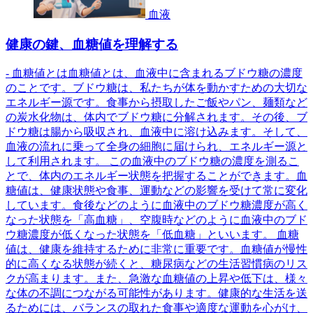
血液
健康の鍵、血糖値を理解する
- 血糖値とは血糖値とは、血液中に含まれるブドウ糖の濃度
のことです。ブドウ糖は、私たちが体を動かすための大切な
エネルギー源です。食事から摂取したご飯やパン、麺類など
の炭水化物は、体内でブドウ糖に分解されます。その後、ブ
ドウ糖は腸から吸収され、血液中に溶け込みます。そして、
血液の流れに乗って全身の細胞に届けられ、エネルギー源と
して利用されます。 この血液中のブドウ糖の濃度を測るこ
とで、体内のエネルギー状態を把握することができます。血
糖値は、健康状態や食事、運動などの影響を受けて常に変化
しています。食後などのように血液中のブドウ糖濃度が高く
なった状態を「高血糖」、空腹時などのように血液中のブド
ウ糖濃度が低くなった状態を「低血糖」といいます。 血糖
値は、健康を維持するために非常に重要です。血糖値が慢性
的に高くなる状態が続くと、糖尿病などの生活習慣病のリス
クが高まります。また、急激な血糖値の上昇や低下は、様々
な体の不調につながる可能性があります。健康的な生活を送
るためには、バランスの取れた食事や適度な運動を心がけ、