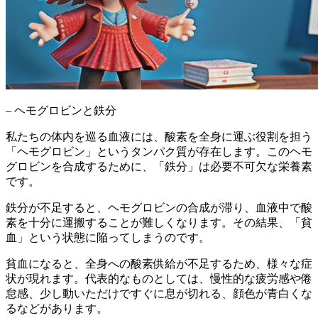
– ヘモグロビンと鉄分
私たちの体内を巡る血液には、酸素を全身に運ぶ役割を担う
「ヘモグロビン」というタンパク質が存在します。
このヘモ
グロビンを合成するために、
「鉄分」は必要不可欠な栄養素
です。
鉄分が不足すると、ヘモグロビンの合成が滞り、血液中で酸
素を十分に運搬することが難しくなります。その結果、
「貧
血」
という状態に陥ってしまうのです。
貧血になると、全身への酸素供給が不足するため、様々な症
状が現れます。代表的なものとしては、
慢性的な疲労感や倦
怠感、少し動いただけですぐに息が切れる、顔色が青白くな
る
などがあります。