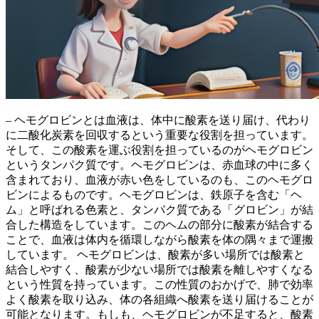
– ヘモグロビンとは
血液は、体中に酸素を送り届け、代わり
に二酸化炭素を回収するという重要な役割を担っています。
そして、この酸素を運ぶ役割を担っているのがヘモグロビン
というタンパク質です。ヘモグロビンは、赤血球の中に多く
含まれており、血液が赤い色をしているのも、このヘモグロ
ビンによるものです。
ヘモグロビンは、鉄原子を含む「ヘ
ム」と呼ばれる色素と、タンパク質である「グロビン」が結
合した構造をしています。
このヘムの部分に酸素が結合する
ことで、血液は体内を循環しながら酸素を体の隅々まで運搬
しています。
ヘモグロビンは、酸素が多い場所では酸素と
結合しやすく、酸素が少ない場所では酸素を離しやすくなる
という性質を持っています。
この性質のおかげで、肺で効率
よく酸素を取り込み、体の各組織へ酸素を送り届けることが
可能となります。もしも、ヘモグロビンが不足すると、酸素