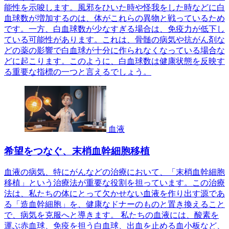
能性を示唆します。風邪をひいた時や怪我をした時などに白
血球数が増加するのは、体がこれらの異物と戦っているため
です。一方、白血球数が少なすぎる場合は、免疫力が低下し
ている可能性があります。これは、骨髄の病気や抗がん剤な
どの薬の影響で白血球が十分に作られなくなっている場合な
どに起こります。このように、白血球数は健康状態を反映す
る重要な指標の一つと言えるでしょう。
血液
希望をつなぐ、末梢血幹細胞移植
血液の病気、特にがんなどの治療において、「末梢血幹細胞
移植」という治療法が重要な役割を担っています。この治療
法は、私たちの体にとって欠かせない血液を作り出す源であ
る「造血幹細胞」を、健康なドナーのものと置き換えること
で、病気を克服へと導きます。 私たちの血液には、酸素を
運ぶ赤血球、免疫を担う白血球、出血を止める血小板など、