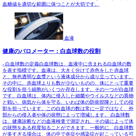
血糖値を適切な範囲に保つことが大切です。
血液
健康のバロメーター：白血球数の役割
- 白血球数の定義白血球数は、血液中に含まれる白血球の数
を表す指標です。血液は、大きく分けて赤色をした赤血球
と、無色透明な血漿という液体成分から成り立っています。
その中に、赤血球よりも数が少ないものの、体にとって重要
な役割を担う細胞がいくつか存在します。その一つが白血球
です。白血球は、体内に侵入した細菌やウイルスなどの異物
と戦い、病気から体を守る、いわば体の防衛部隊としての役
割を担っています。この白血球の数は常に一定ではなく、外
部からの侵入者や体の状態によって増減します。 白血球数
は、健康診断などの血液検査で測定され、その値によって体
の状態をある程度知ることができます。一般的に、白血球数
が多すぎる場合は、体の中で炎症や感染症が起こっている可