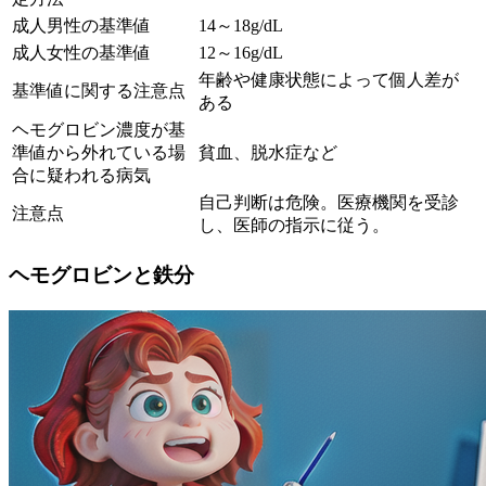
成人男性の基準値
14～18g/dL
成人女性の基準値
12～16g/dL
年齢や健康状態によって個人差が
基準値に関する注意点
ある
ヘモグロビン濃度が基
準値から外れている場
貧血、脱水症など
合に疑われる病気
自己判断は危険。医療機関を受診
注意点
し、医師の指示に従う。
ヘモグロビンと鉄分