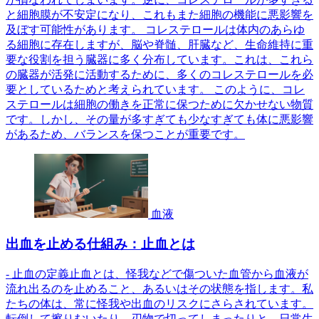
と細胞膜が不安定になり、これもまた細胞の機能に悪影響を
及ぼす可能性があります。 コレステロールは体内のあらゆ
る細胞に存在しますが、脳や脊髄、肝臓など、生命維持に重
要な役割を担う臓器に多く分布しています。これは、これら
の臓器が活発に活動するために、多くのコレステロールを必
要としているためと考えられています。 このように、コレ
ステロールは細胞の働きを正常に保つために欠かせない物質
です。しかし、その量が多すぎても少なすぎても体に悪影響
があるため、バランスを保つことが重要です。
血液
出血を止める仕組み：止血とは
- 止血の定義止血とは、怪我などで傷ついた血管から血液が
流れ出るのを止めること、あるいはその状態を指します。私
たちの体は、常に怪我や出血のリスクにさらされています。
転倒して擦りむいたり、刃物で切ってしまったりと、日常生