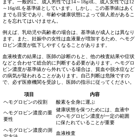
ます。一般的に、成人男性では14～18g/dL、成人女性では12
～16g/dLを基準値としています。しかし、この基準値はあく
までも目安であり、
年齢や健康状態によって個人差がある
こ
とを忘れてはいけません。
例えば、乳幼児や高齢者の場合は、基準値が成人とは異なり
ます。また、妊娠中の女性は血液量が増加するため、ヘモグ
ロビン濃度が低下しやすくなることがあります。
血液検査の結果は、医師の診断のもと、他の検査結果や症状
などと合わせて総合的に判断する必要があります。ヘモグロ
ビン濃度が基準値から外れている場合は、貧血や脱水症など
の病気が疑われることがあります。自己判断は危険ですの
で、
必ず医療機関を受診し、医師の指示に従ってください
。
項目
内容
ヘモグロビンの役割
酸素を全身に運ぶ
健康状態を保つためには、血液中
ヘモグロビン濃度の重
のヘモグロビン濃度が一定の範囲
要性
に保たれていることが重要
ヘモグロビン濃度の測
血液検査
定方法