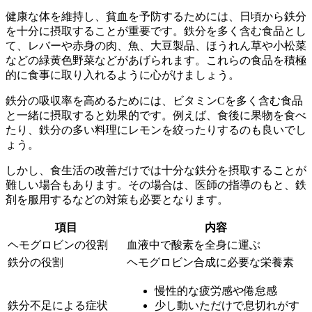
健康な体を維持し、貧血を予防するためには、日頃から鉄分
を十分に摂取することが重要です。鉄分を多く含む食品とし
て、
レバーや赤身の肉、魚、大豆製品、ほうれん草や小松菜
などの緑黄色野菜
などがあげられます。これらの食品を積極
的に食事に取り入れるように心がけましょう。
鉄分の吸収率を高めるためには、
ビタミンCを多く含む食品
と一緒に摂取する
と効果的です。例えば、食後に果物を食べ
たり、鉄分の多い料理にレモンを絞ったりするのも良いでし
ょう。
しかし、食生活の改善だけでは十分な鉄分を摂取することが
難しい場合もあります。その場合は、
医師の指導のもと、鉄
剤を服用する
などの対策も必要となります。
項目
内容
ヘモグロビンの役割
血液中で酸素を全身に運ぶ
鉄分の役割
ヘモグロビン合成に必要な栄養素
慢性的な疲労感や倦怠感
鉄分不足による症状
少し動いただけで息切れがす