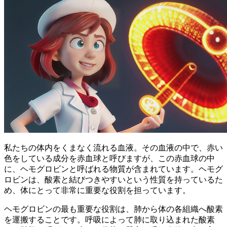
私たちの体内をくまなく流れる血液。その血液の中で、赤い
色をしている成分を赤血球と呼びますが、この赤血球の中
に、
ヘモグロビン
と呼ばれる物質が含まれています。ヘモグ
ロビンは、
酸素と結びつきやすい
という性質を持っているた
め、体にとって非常に重要な役割を担っています。
ヘモグロビンの最も重要な役割は、
肺から体の各組織へ酸素
を運搬すること
です。呼吸によって肺に取り込まれた酸素