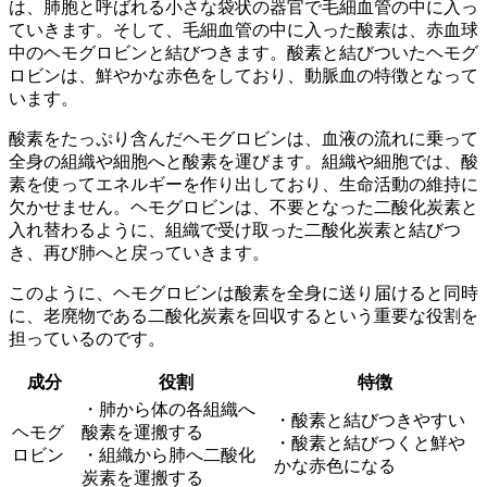
は、肺胞と呼ばれる小さな袋状の器官で毛細血管の中に入っ
ていきます。そして、毛細血管の中に入った酸素は、赤血球
中のヘモグロビンと結びつきます。酸素と結びついたヘモグ
ロビンは、鮮やかな赤色をしており、動脈血の特徴となって
います。
酸素をたっぷり含んだヘモグロビンは、血液の流れに乗って
全身の組織や細胞へと酸素を運びます。組織や細胞では、酸
素を使ってエネルギーを作り出しており、生命活動の維持に
欠かせません。ヘモグロビンは、
不要となった二酸化炭素と
入れ替わるように、組織で受け取った二酸化炭素と結びつ
き、再び肺へと戻っていきます
。
このように、ヘモグロビンは
酸素を全身に送り届ける
と同時
に、
老廃物である二酸化炭素を回収する
という重要な役割を
担っているのです。
成分
役割
特徴
・肺から体の各組織へ
・酸素と結びつきやすい
ヘモグ
酸素を運搬する
・酸素と結びつくと鮮や
ロビン
・組織から肺へ二酸化
かな赤色になる
炭素を運搬する