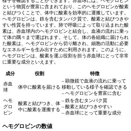
様子
を確認することができます。赤血球には、ヘモグロビン
という物質が豊富に含まれており、このヘモグロビンが酸素
と結びつくことで、体中に酸素を効率的に運搬しています。
ヘモグロビンは、鉄を含むタンパク質で、酸素と結びつきや
すい性質を持っています。肺で呼吸によって取り込まれた酸
素は、赤血球内のヘモグロビンと結合し、血液の流れに乗っ
て体の隅々まで運ばれます。そして、体の各組織に届けられ
た酸素は、ヘモグロビンから切り離され、細胞の活動に必要
なエネルギーを生み出すために利用されます。このように、
ヘモグロビンは、酸素を運ぶ役割を担う赤血球にとって非常
に重要な成分
といえます。
成分
役割
特徴
– 顕微鏡で血液の流れに乗って
赤血
体中に酸素を届ける
移動している様子を確認できる
球
– ヘモグロビンを豊富に含む
ヘモ
– 鉄を含むタンパク質
酸素と結びつき、体
グロ
– 酸素と結びつきやすい
中に酸素を運搬する
ビン
– 赤血球にとって重要な成分
ヘモグロビンの数値