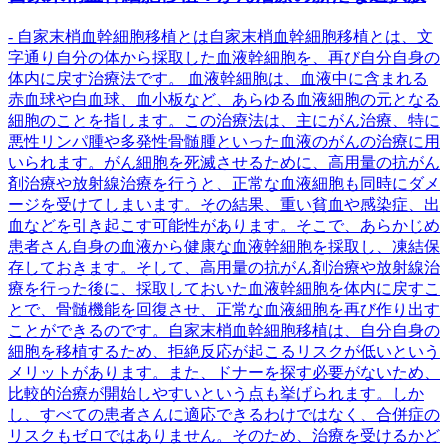
- 自家末梢血幹細胞移植とは自家末梢血幹細胞移植とは、文
字通り自分の体から採取した血液幹細胞を、再び自分自身の
体内に戻す治療法です。 血液幹細胞は、血液中に含まれる
赤血球や白血球、血小板など、あらゆる血液細胞の元となる
細胞のことを指します。この治療法は、主にがん治療、特に
悪性リンパ腫や多発性骨髄腫といった血液のがんの治療に用
いられます。がん細胞を死滅させるために、高用量の抗がん
剤治療や放射線治療を行うと、正常な血液細胞も同時にダメ
ージを受けてしまいます。その結果、重い貧血や感染症、出
血などを引き起こす可能性があります。そこで、あらかじめ
患者さん自身の血液から健康な血液幹細胞を採取し、凍結保
存しておきます。そして、高用量の抗がん剤治療や放射線治
療を行った後に、採取しておいた血液幹細胞を体内に戻すこ
とで、骨髄機能を回復させ、正常な血液細胞を再び作り出す
ことができるのです。自家末梢血幹細胞移植は、自分自身の
細胞を移植するため、拒絶反応が起こるリスクが低いという
メリットがあります。また、ドナーを探す必要がないため、
比較的治療が開始しやすいという点も挙げられます。しか
し、すべての患者さんに適応できるわけではなく、合併症の
リスクもゼロではありません。そのため、治療を受けるかど