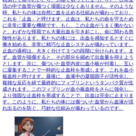
活の中で血管が傷つく場面は少なくありません。そのような
時、私たちの体は自然に血を止める仕組みが備わっており、
これを「止血」と呼びます。止血は、私たちの命を守るため
に非常に重要な機能です。もし、この止血がうまく働かない
と、わずかな怪我でも大量出血を引き起こし、命に関わる危
険性があります。私たちの体には、出血を感知するとすぐに
働き始める、非常に精巧な止血システムが備わっています。
止血の過程は、大きく分けて３つの段階に分けられます。ま
ず、血管が損傷すると、その部分を縮めて出血量を抑えよう
とします。次に、傷ついた血管内皮に血小板が付着し、互い
に凝集することで一時的な止血栓を形成します。これを血小
板血栓と呼びます。最後に、血液中の凝固因子が活性化し、
複雑な反応を経て最終的にフィブリンというタンパク質が生
成されます。このフィブリンが血小板血栓をさらに強化し、
より強固な止血栓を形成することで、出血は完全に止まりま
す。このように、私たちの体には傷ついた血管から血液が流
れ出るのを防ぐ、巧妙な仕組みが備わっているのです。