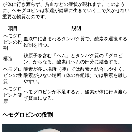
が体に行き渡らず、貧血などの症状が現れます。このよう
に、ヘモグロビンは私達が健康に生きていく上で欠かせない
重要な物質なのです。
項目
説明
ヘモグロ
血液中に含まれるタンパク質で、酸素を運搬する
ビンの役
役割を持つ。
割
鉄原子を含む「ヘム」とタンパク質の「グロビ
構造
ン」からなる。酸素はヘムの部分に結合する。
ヘモグロ
酸素が多い場所（肺）では酸素と結合しやすく、
ビンの性
酸素が少ない場所（体の各組織）では酸素を離し
質
やすい。
ヘモグロ
ヘモグロビンが不足すると、酸素が体に行き渡ら
ビンと健
ず貧血になる。
康
ヘモグロビンの役割