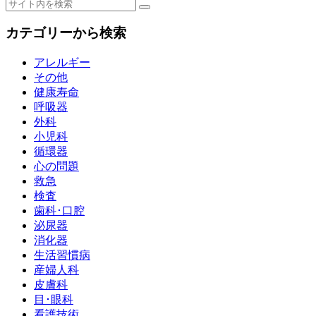
カテゴリーから検索
アレルギー
その他
健康寿命
呼吸器
外科
小児科
循環器
心の問題
救急
検査
歯科･口腔
泌尿器
消化器
生活習慣病
産婦人科
皮膚科
目･眼科
看護技術