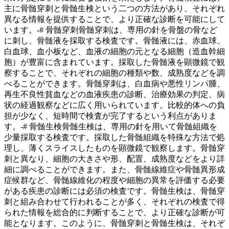
主に骨髄穿刺と骨髄生検という二つの方法があり、それぞれ
異なる情報を提供することで、より正確な診断を可能にして
います。-# 骨髄穿刺骨髄穿刺は、
専用の針を骨盤の骨など
に刺し、骨髄液を採取する
検査です。骨髄液には、赤血球、
白血球、血小板など、血液の細胞の元となる細胞（造血幹細
胞）が豊富に含まれています。採取した骨髄液を顕微鏡で観
察することで、
それぞれの細胞の種類や数、成熟度などを調
べることができます。
骨髄穿刺は、白血病や悪性リンパ腫、
再生不良性貧血などの血液疾患の診断、治療効果の判定、病
状の経過観察などに広く用いられています。比較的体への負
担が少なく、短時間で検査が完了するという利点がありま
す。-# 骨髄生検骨髄生検は、
専用の針を用いて骨髄組織を
少量採取する検査
です。採取した骨髄組織を特殊な方法で処
理し、薄くスライスしたものを顕微鏡で観察します。骨髄穿
刺と異なり、
細胞の大きさや形、配置、成熟度などをより詳
細に調べることができます。
また、骨髄線維症や骨髄異形成
症候群など、骨髄線維化の程度や細胞の異常を評価する必要
がある疾患の診断には必須の検査です。骨髄生検は、骨髄穿
刺と組み合わせて行われることが多く、それぞれの検査で得
られた情報を総合的に判断することで、より正確な診断が可
能となります。このように、骨髄穿刺と骨髄生検は、それぞ