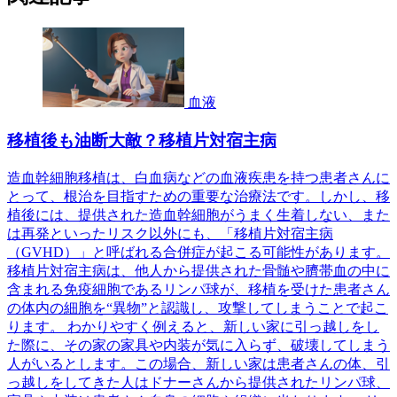
血液
移植後も油断大敵？移植片対宿主病
造血幹細胞移植は、白血病などの血液疾患を持つ患者さんに
とって、根治を目指すための重要な治療法です。しかし、移
植後には、提供された造血幹細胞がうまく生着しない、また
は再発といったリスク以外にも、「移植片対宿主病
（GVHD）」と呼ばれる合併症が起こる可能性があります。
移植片対宿主病は、他人から提供された骨髄や臍帯血の中に
含まれる免疫細胞であるリンパ球が、移植を受けた患者さん
の体内の細胞を“異物”と認識し、攻撃してしまうことで起こ
ります。 わかりやすく例えると、新しい家に引っ越しをし
た際に、その家の家具や内装が気に入らず、破壊してしまう
人がいるとします。この場合、新しい家は患者さんの体、引
っ越しをしてきた人はドナーさんから提供されたリンパ球、