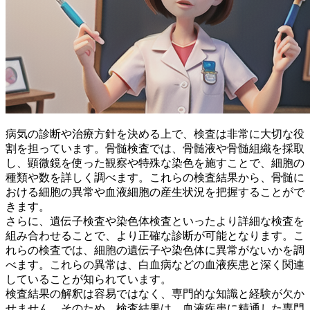
病気の診断や治療方針を決める上で、検査は非常に大切な役
割を担っています。骨髄検査では、骨髄液や骨髄組織を採取
し、顕微鏡を使った観察や特殊な染色を施すことで、細胞の
種類や数を詳しく調べます。これらの検査結果から、
骨髄に
おける細胞の異常や血液細胞の産生状況
を把握することがで
きます。
さらに、遺伝子検査や染色体検査といったより詳細な検査を
組み合わせることで、より正確な診断が可能となります。こ
れらの検査では、
細胞の遺伝子や染色体に異常がないか
を調
べます。これらの異常は、白血病などの血液疾患と深く関連
していることが知られています。
検査結果の解釈は容易ではなく、専門的な知識と経験が欠か
せません。そのため、検査結果は、血液疾患に精通した専門