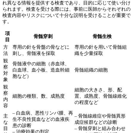
れ異なる情報を提供する検査であり、目的に応じて使い分け
られます。検査を受ける際には、事前に医師からそれぞれの
検査内容やリスクについて十分な説明を受けることが重要で
す。
項
骨髄穿刺
骨髄生検
目
方
専用の針を骨盤の骨などに
専用の針を用いて骨髄組
法
刺し、骨髄液を採取
織を少量採取
観
骨髄液中の細胞（赤血球、
察
白血球、血小板、造血幹細
骨髄組織の細胞
対
胞など）
象
観
細胞の大きさ、形、配
察
細胞の種類、数、成熟度
置、成熟度、骨髄線維化
内
の程度など
容
– 白血病、悪性リンパ腫、再
主
– 骨髄線維症や骨髄異形
生不良性貧血などの血液疾
な
成症候群などの診断
患の診断
目
– 骨髄穿刺と組み合わせ
– 治療効果の判定