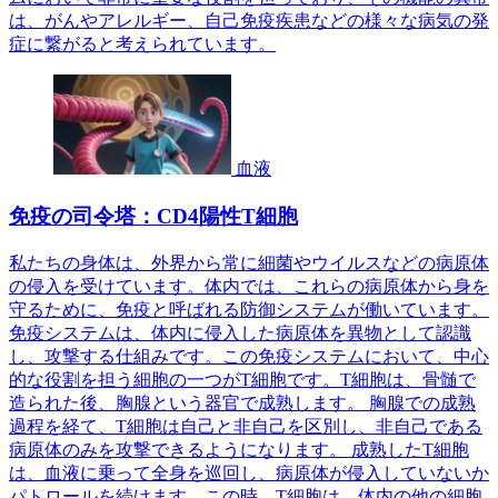
は、がんやアレルギー、自己免疫疾患などの様々な病気の発
症に繋がると考えられています。
血液
免疫の司令塔：CD4陽性T細胞
私たちの身体は、外界から常に細菌やウイルスなどの病原体
の侵入を受けています。体内では、これらの病原体から身を
守るために、免疫と呼ばれる防御システムが働いています。
免疫システムは、体内に侵入した病原体を異物として認識
し、攻撃する仕組みです。この免疫システムにおいて、中心
的な役割を担う細胞の一つがT細胞です。T細胞は、骨髄で
造られた後、胸腺という器官で成熟します。 胸腺での成熟
過程を経て、T細胞は自己と非自己を区別し、非自己である
病原体のみを攻撃できるようになります。 成熟したT細胞
は、血液に乗って全身を巡回し、病原体が侵入していないか
パトロールを続けます。この時、T細胞は、体内の他の細胞