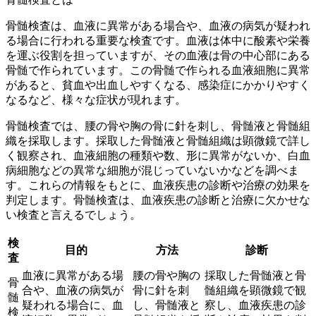
骨髄検査は、
血液に異常がある場合や、血液の病気が疑われ
る場合に行われる重要な検査
です。血液は体中に酸素や栄養
を運ぶ役割を担っていますが、その血液は骨の中心部にある
骨髄で作られています。この骨髄で作られる血液細胞に異常
があると、貧血や出血しやすくなる、感染症にかかりやすく
なるなど、様々な症状が現れます。
骨髄検査では、
腰の骨や胸の骨に針を刺し、骨髄液と骨髄組
織を採取します
。採取した骨髄液と骨髄組織は顕微鏡で詳し
く観察され、血液細胞の種類や数、形に異常がないか、白血
病細胞などの異常な細胞が混じっていないかなどを調べま
す。これらの情報をもとに、
血液疾患の診断や治療の効果を
判定
します。骨髄検査は、血液疾患の診断と治療に欠かせな
い検査と言えるでしょう。
検
目的
方法
診断
査
血液に異常がある場
腰の骨や胸の
採取した骨髄液と骨
骨
合や、血液の病気が
骨に針を刺
髄組織を顕微鏡で観
髄
疑われる場合に、血
し、骨髄液と
察し、血液疾患の診
検