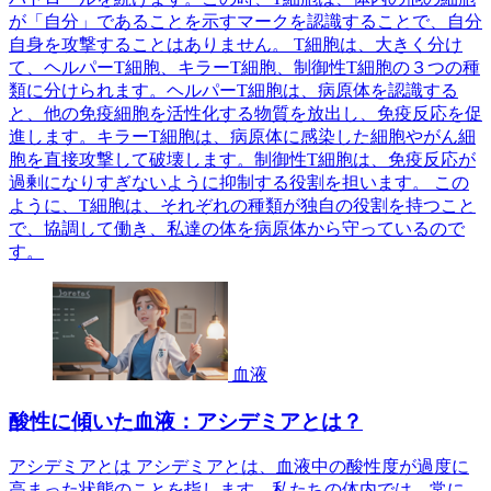
が「自分」であることを示すマークを認識することで、自分
自身を攻撃することはありません。 T細胞は、大きく分け
て、ヘルパーT細胞、キラーT細胞、制御性T細胞の３つの種
類に分けられます。ヘルパーT細胞は、病原体を認識する
と、他の免疫細胞を活性化する物質を放出し、免疫反応を促
進します。キラーT細胞は、病原体に感染した細胞やがん細
胞を直接攻撃して破壊します。制御性T細胞は、免疫反応が
過剰になりすぎないように抑制する役割を担います。 この
ように、T細胞は、それぞれの種類が独自の役割を持つこと
で、協調して働き、私達の体を病原体から守っているので
す。
血液
酸性に傾いた血液：アシデミアとは？
アシデミアとは アシデミアとは、血液中の酸性度が過度に
高まった状態のことを指します。私たちの体内では、常に