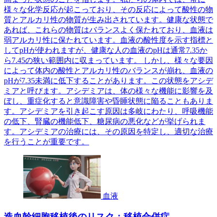
様々な化学反応が起こっており、その反応によって酸性の物
質とアルカリ性の物質が生み出されています。健康な状態で
あれば、これらの物質はバランスよく保たれており、血液は
弱アルカリ性に保たれています。血液の酸性度を示す指標と
してpHが使われますが、健康な人の血液のpHは通常7.35か
ら7.45の狭い範囲内に収まっています。 しかし、様々な要因
によって体内の酸性とアルカリ性のバランスが崩れ、血液の
pHが7.35未満に低下することがあります。この状態をアシデ
ミアと呼びます。アシデミアは、体の様々な機能に影響を及
ぼし、重症化すると意識障害や昏睡状態に陥ることもありま
す。アシデミアを引き起こす原因は多岐にわたり、呼吸機能
の低下、腎臓の機能低下、糖尿病の悪化などが挙げられま
す。アシデミアの治療には、その原因を特定し、適切な治療
を行うことが重要です。
血液
造血幹細胞移植後のリスク：移植合併症