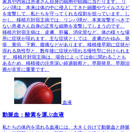
家具や内装は患者さん自身の細胞や組織に当たります。 リ
ンパ球は、本来は体の中に侵入してきた細菌やウイルスなど
を攻撃して、私たちを守ってくれる役割を担っています。し
かし、移植片対宿主病では、リンパ球が、本来攻撃すべきで
ない患者さん自身の正常な細胞を攻撃してしまうのです。
移植片対宿主病は、皮膚、肝臓、消化管など、体の様々な場
所に症状が現れます。主な症状としては、皮膚のかゆみ、発
疹、黄疸、下痢、腹痛などがあります。移植後早期に症状が
現れる急性型と、数年後に症状が現れる慢性型に分けられま
す。 移植片対宿主病は、場合によっては命に関わることも
あるため、移植後の注意深い経過観察と、早期発見、早期治
療が非常に重要です。
血液
動脈血：酸素を運ぶ血液
私たちの体内を流れる血液には、大きく分けて動脈血と静脈