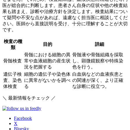
医が総合的に判断します。患者さん自身の症状や他の検査結
果も踏まえ、診断や治療方針を決定します。検査結果につい
て疑問や不安な点があれば、遠慮なく担当医に相談してくだ
さい。医師から直接説明を受け、十分に理解することが大切
です。
検査の種
目的
詳細
類
骨髄における細胞の異
骨髄液や骨髄組織を採取
骨髄検査
常や血液細胞の産生状
し、顕微鏡観察や特殊染
況を把握する
色を行う。
遺伝子検
細胞の遺伝子や染色体
白血病などの血液疾患と
査、染色
に異常がないかを調べ
の関連が深く、より正確
体検査
る
な診断に役立つ。
＼ 最新情報をチェック ／
Facebook
X
Bluesky