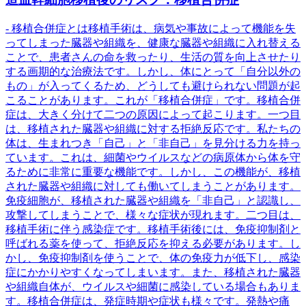
- 移植合併症とは移植手術は、病気や事故によって機能を失
ってしまった臓器や組織を、健康な臓器や組織に入れ替える
ことで、患者さんの命を救ったり、生活の質を向上させたり
する画期的な治療法です。しかし、体にとって「自分以外の
もの」が入ってくるため、どうしても避けられない問題が起
こることがあります。これが「移植合併症」です。移植合併
症は、大きく分けて二つの原因によって起こります。一つ目
は、移植された臓器や組織に対する拒絶反応です。私たちの
体は、生まれつき「自己」と「非自己」を見分ける力を持っ
ています。これは、細菌やウイルスなどの病原体から体を守
るために非常に重要な機能です。しかし、この機能が、移植
された臓器や組織に対しても働いてしまうことがあります。
免疫細胞が、移植された臓器や組織を「非自己」と認識し、
攻撃してしまうことで、様々な症状が現れます。二つ目は、
移植手術に伴う感染症です。移植手術後には、免疫抑制剤と
呼ばれる薬を使って、拒絶反応を抑える必要があります。し
かし、免疫抑制剤を使うことで、体の免疫力が低下し、感染
症にかかりやすくなってしまいます。また、移植された臓器
や組織自体が、ウイルスや細菌に感染している場合もありま
す。移植合併症は、発症時期や症状も様々です。発熱や痛