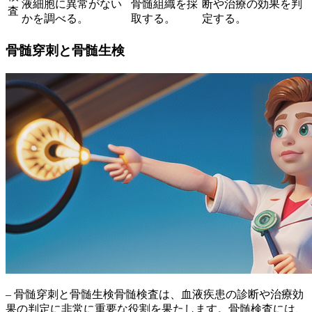
液細胞に異常がない
骨髄組織を採
断や治療の効果を判
査
かを調べる。
取する。
定する。
骨髄穿刺と骨髄生検
– 骨髄穿刺と骨髄生検骨髄検査は、血液疾患の診断や治療効
果の判定に非常に重要な役割を果たします。骨髄検査には、