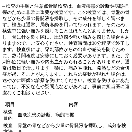
– 検査の手順と注意点骨髄検査は、血液疾患の診断や病態把
握のために非常に重要な検査です。この検査では、骨盤の骨
などから少量の骨髄液を採取し、その成分を詳しく調べま
す。
検査は通常、局所麻酔を用いて行われます。
そのため、
検査中に強い痛みを感じることはほとんどありません。しか
し、骨に針を刺す際に、圧迫感や軽い痛みを感じる場合もあ
りますので、ご安心ください。検査時間は30分程度で終了し
ます。検査後には、穿刺部位からの出血や感染を防ぐため
に、
数時間程度は安静にしておく必要
があります。また、穿
刺部位に軽い痛みや内出血がみられることがありますが、通
常は数日で治まります。稀に、痛みや腫れ、発熱などの合併
症が起こることがあります。これらの症状が現れた場合は、
速やかに医師の診察を受けてください。検査を受けるにあた
っては、不安な点や疑問点などがあれば、事前に担当医に遠
慮なくご相談ください。
項目
内容
検査
血液疾患の診断、病態把握
目的
検査
骨盤の骨などから少量の骨髄液を採取し、成分を検
方法
査