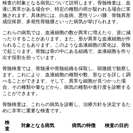
検査の対象となる病気について説明します。骨髄検査は、血
液に異常がある場合や、特定の種類の癌が疑われる場合に実
施されます。具体的には、
白血病、悪性リンパ腫、骨髄異形
成症候群、多発性骨髄腫
といった病気が挙げられます。
これらの病気では、血液細胞の数が異常に増えたり、逆に減
ったりすることがあります。また、形が異常な血液細胞が作
られることもあります。このような血液細胞の変化は、骨髄
で起こります。骨髄は骨の中にある組織で、血液細胞を作り
出す役割を担っています。
骨髄検査では、骨髄液や骨髄組織を採取し、顕微鏡で観察し
ます。これにより、血液細胞の種類や数、形などを詳しく調
べることができます。そして、異常な細胞が見つかった場
合、その種類や量などから、病気の種類や進行度を診断する
ことができます。
骨髄検査は、これらの病気を診断し、治療方針を決定するた
めに非常に重要な検査です。
検
対象となる病気
病気の特徴
検査の目的
査