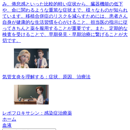
み、倦怠感といった比較的軽い症状から、臓器機能の低下
や、命に関わるような重篤な症状まで、様々なものが知られ
ています。移植合併症のリスクを減らすためには、患者さん
自身が健康的な生活習慣を心がけること、担当医の指示に従
ってきちんと薬を服用することが重要です。また、定期的な
検査を受けることで、早期発見・早期治療に繋げることが大
切です。
気管支炎を理解する：症状、原因、治療法
レボフロキサシン：感染症治療薬
ホーム
血液