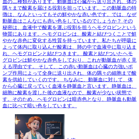
血の二種類があります。動脈血は心臓から送り出され、体の
隅々まで酸素を届ける役割を担っています。この動脈血の特
徴は、なんといってもその鮮やかな赤い色です。では、なぜ
動脈血はこんなにも赤い色をしているのでしょうか？ その
秘密は、血液中で酸素を運ぶ役割を担うヘモグロビンという
物質にあります。ヘモグロビンは、酸素と結びつくことで鮮
やかな赤色に変化する性質を持っています。私たちが呼吸に
よって体内に取り込んだ酸素は、肺の中で血液中に取り込ま
れ、ヘモグロビンと結びつきます。 酸素と結びついたヘモ
グロビンは鮮やかな赤色をしており、これが動脈血が赤く見
える理由です。 そして、この赤い動脈血は心臓の力強いポ
ンプ作用によって全身に送り出され、体の隅々の細胞まで酸
素を供給していくのです。 ちなみに、動脈血に対して、体
から心臓に戻っていく血液を静脈血と言います。静脈血は、
細胞に酸素を渡した後の血液なので、酸素が少ない状態で
す。そのため、ヘモグロビンは暗赤色となり、静脈血も動脈
血に比べて暗い色をしています。