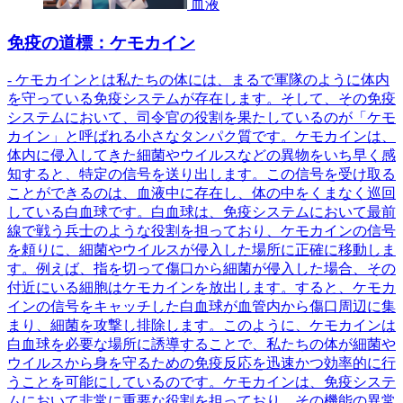
血液
免疫の道標：ケモカイン
- ケモカインとは私たちの体には、まるで軍隊のように体内
を守っている免疫システムが存在します。そして、その免疫
システムにおいて、司令官の役割を果たしているのが「ケモ
カイン」と呼ばれる小さなタンパク質です。ケモカインは、
体内に侵入してきた細菌やウイルスなどの異物をいち早く感
知すると、特定の信号を送り出します。この信号を受け取る
ことができるのは、血液中に存在し、体の中をくまなく巡回
している白血球です。白血球は、免疫システムにおいて最前
線で戦う兵士のような役割を担っており、ケモカインの信号
を頼りに、細菌やウイルスが侵入した場所に正確に移動しま
す。例えば、指を切って傷口から細菌が侵入した場合、その
付近にいる細胞はケモカインを放出します。すると、ケモカ
インの信号をキャッチした白血球が血管内から傷口周辺に集
まり、細菌を攻撃し排除します。このように、ケモカインは
白血球を必要な場所に誘導することで、私たちの体が細菌や
ウイルスから身を守るための免疫反応を迅速かつ効率的に行
うことを可能にしているのです。ケモカインは、免疫システ
ムにおいて非常に重要な役割を担っており、その機能の異常