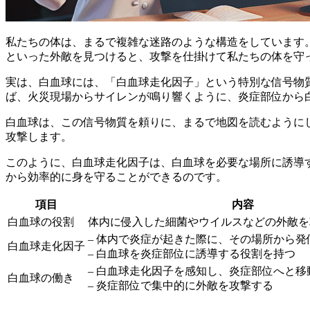
私たちの体は、まるで複雑な迷路のような構造をしています
といった外敵を見つけると、攻撃を仕掛けて私たちの体を守
実は、白血球には、
「白血球走化因子」という特別な信号物
ば、火災現場からサイレンが鳴り響くように、炎症部位から
白血球は、この信号物質を頼りに、まるで地図を読むように
攻撃します。
このように、白血球走化因子は、白血球を必要な場所に誘導
から効率的に身を守ることができるのです。
項目
内容
白血球の役割
体内に侵入した細菌やウイルスなどの外敵を
– 体内で炎症が起きた際に、その場所から
白血球走化因子
– 白血球を炎症部位に誘導する役割を持つ
– 白血球走化因子を感知し、炎症部位へと移
白血球の働き
– 炎症部位で集中的に外敵を攻撃する