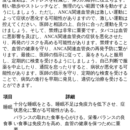
軽い散歩やストレッチなど、無理のない範囲で体を動かすよ
うにしましょう。ただし、ANCA関連血管炎は激しい運動に
よって症状が悪化する可能性がありますので、激しい運動は
控えてください。医師と相談の上、自分に合った運動を見つ
けましょう。そして、
禁煙は非常に重要です
。タバコは血管
に悪影響を及ぼし、ANCA関連血管炎の症状を悪化させた
り、再発のリスクを高める可能性があります。禁煙すること
で、血管の健康を守り、ANCA関連血管炎の再発予防に繋が
ります。最後に、
医師の指示に従って、薬をきちんと服用
し、定期的に検査を受けるようにしましょう
。自己判断で服
薬を中止したり、通院を怠ったりすると、病状が悪化する可
能性があります。医師の指示を守り、定期的な検査を受ける
ことで、病気の進行を早期に発見し、適切な治療を受けるこ
とができます。
項目
詳細
十分な睡眠をとる。睡眠不足は免疫力を低下させ、症
睡眠
状悪化に繋がる可能性がある。
バランスの取れた食事を心がける。栄養バランスの良
食事
い食事は免疫力を高め、血管の健康を保つために重
要。