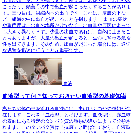
出血が起こることを指します。例えば、お腹の中で出血が起
こったり、頭蓋骨の中で出血が起こったりすることがありま
す。三つ目は、組織内への出血です。これは、皮膚の下な
ど、組織の中に出血が起こることを指します。 出血の症状
や重症度は、出血の場所だけでなく、出血量や原因によって
も大きく異なります。少量の出血であれば、自然に止まるこ
ともありますが、大量の出血が起こると、生命に関わる危険
性も出てきます。そのため、出血が起こった場合には、適切
な処置を迅速に行うことが重要です。
血液
血液型って何？知っておきたい血液型の基礎知識
私たちの体の中を流れる血液には、実はいくつかの種類が存
在します。これを「血液型」と呼びます。血液型は、赤血球
の表面にある特定のタンパク質の種類の違いによって分類さ
れます。このタンパク質は「抗原」と呼ばれており、血液型