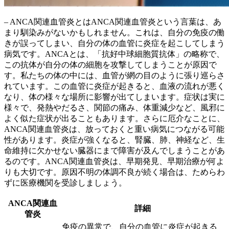
– ANCA関連血管炎とはANCA関連血管炎という言葉は、あ
まり馴染みがないかもしれません。これは、自分の免疫の働
きが誤ってしまい、
自分の体の血管に炎症を起こしてしまう
病気
です。ANCAとは、「抗好中球細胞質抗体」の略称で、
この抗体が自分の体の細胞を攻撃してしまうことが原因で
す。私たちの体の中には、血管が網の目のように張り巡らさ
れています。この血管に炎症が起きると、血液の流れが悪く
なり、体の様々な場所に影響が出てしまいます。症状は実に
様々で、発熱やだるさ、関節の痛み、体重減少など、風邪に
よく似た症状が出ることもあります。さらに厄介なことに、
ANCA関連血管炎は、放っておくと重い病気につながる可能
性があります。炎症が強くなると、腎臓、肺、神経など、
生
命維持に欠かせない臓器にまで障害
が及んでしまうことがあ
るのです。ANCA関連血管炎は、早期発見、早期治療が何よ
りも大切です。原因不明の体調不良が続く場合は、ためらわ
ずに医療機関を受診しましょう。
ANCA関連血
詳細
管炎
免疫の異常で、自分の血管に炎症が起きる