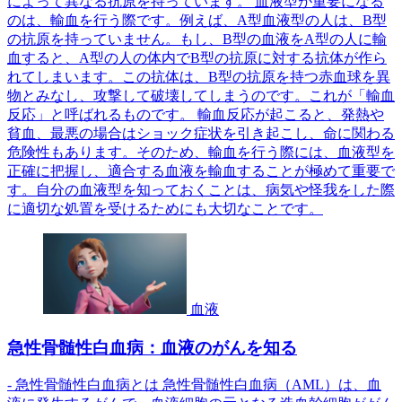
によって異なる抗原を持っています。 血液型が重要になる
のは、輸血を行う際です。例えば、A型血液型の人は、B型
の抗原を持っていません。もし、B型の血液をA型の人に輸
血すると、A型の人の体内でB型の抗原に対する抗体が作ら
れてしまいます。この抗体は、B型の抗原を持つ赤血球を異
物とみなし、攻撃して破壊してしまうのです。これが「輸血
反応」と呼ばれるものです。 輸血反応が起こると、発熱や
貧血、最悪の場合はショック症状を引き起こし、命に関わる
危険性もあります。そのため、輸血を行う際には、血液型を
正確に把握し、適合する血液を輸血することが極めて重要で
す。自分の血液型を知っておくことは、病気や怪我をした際
に適切な処置を受けるためにも大切なことです。
血液
急性骨髄性白血病：血液のがんを知る
- 急性骨髄性白血病とは 急性骨髄性白血病（AML）は、血