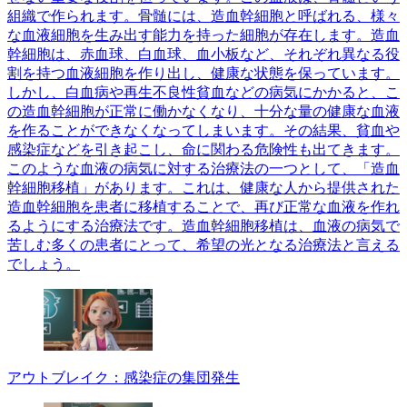
組織で作られます。骨髄には、造血幹細胞と呼ばれる、様々
な血液細胞を生み出す能力を持った細胞が存在します。造血
幹細胞は、赤血球、白血球、血小板など、それぞれ異なる役
割を持つ血液細胞を作り出し、健康な状態を保っています。
しかし、白血病や再生不良性貧血などの病気にかかると、こ
の造血幹細胞が正常に働かなくなり、十分な量の健康な血液
を作ることができなくなってしまいます。その結果、貧血や
感染症などを引き起こし、命に関わる危険性も出てきます。
このような血液の病気に対する治療法の一つとして、「造血
幹細胞移植」があります。これは、健康な人から提供された
造血幹細胞を患者に移植することで、再び正常な血液を作れ
るようにする治療法です。造血幹細胞移植は、血液の病気で
苦しむ多くの患者にとって、希望の光となる治療法と言える
でしょう。
アウトブレイク：感染症の集団発生