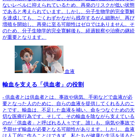
ないレベルに抑えられているため、再発のリスクが低い状態
であると考えられています。しかし、分子生物学的完全寛解
を達成しても、ごくわずかながら残存するがん細胞が、再び
増殖を開始し、再発に至る可能性はゼロではありません。そ
のため、分子生物学的完全寛解後も、経過観察や治療の継続
が重要となります。
血液
輸血を支える「供血者」の役割
- 供血者とは供血者とは、事故や病気、手術などで血液が必
要となった人のために、自らの血液を提供してくれる人のこ
とです。輸血は、不足した血液を補い、命をつなぐための大
切な医療行為です。そして、その輸血を陰ながら支えている
のが「供血者」と呼ばれる人々です。誰しも、病気や事故で
予期せず輸血が必要となる可能性があります。しかし、血液
は人工的に作ることはできず、私たちが健康な生活を送るた