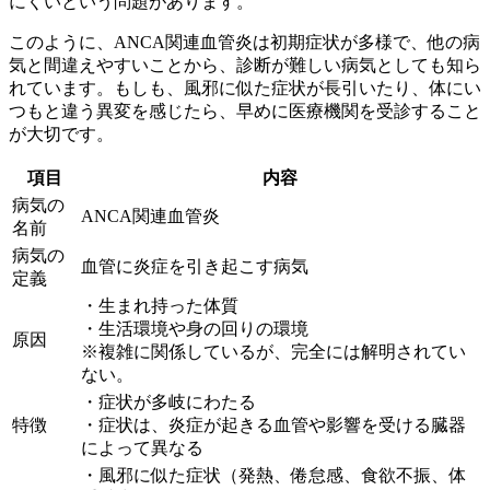
にくいという問題があります。
このように、ANCA関連血管炎は初期症状が多様で、他の病
気と間違えやすいことから、診断が難しい病気としても知ら
れています。もしも、風邪に似た症状が長引いたり、体にい
つもと違う異変を感じたら、早めに医療機関を受診すること
が大切です。
項目
内容
病気の
ANCA関連血管炎
名前
病気の
血管に炎症を引き起こす病気
定義
・生まれ持った体質
・生活環境や身の回りの環境
原因
※複雑に関係しているが、完全には解明されてい
ない。
・症状が多岐にわたる
特徴
・症状は、炎症が起きる血管や影響を受ける臓器
によって異なる
・風邪に似た症状（発熱、倦怠感、食欲不振、体