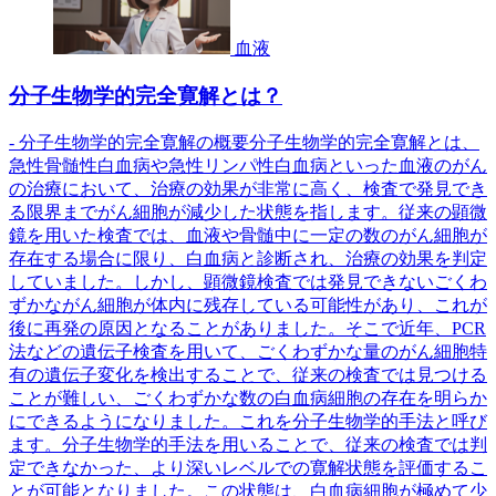
血液
分子生物学的完全寛解とは？
- 分子生物学的完全寛解の概要分子生物学的完全寛解とは、
急性骨髄性白血病や急性リンパ性白血病といった血液のがん
の治療において、治療の効果が非常に高く、検査で発見でき
る限界までがん細胞が減少した状態を指します。従来の顕微
鏡を用いた検査では、血液や骨髄中に一定の数のがん細胞が
存在する場合に限り、白血病と診断され、治療の効果を判定
していました。しかし、顕微鏡検査では発見できないごくわ
ずかながん細胞が体内に残存している可能性があり、これが
後に再発の原因となることがありました。そこで近年、PCR
法などの遺伝子検査を用いて、ごくわずかな量のがん細胞特
有の遺伝子変化を検出することで、従来の検査では見つける
ことが難しい、ごくわずかな数の白血病細胞の存在を明らか
にできるようになりました。これを分子生物学的手法と呼び
ます。分子生物学的手法を用いることで、従来の検査では判
定できなかった、より深いレベルでの寛解状態を評価するこ
とが可能となりました。この状態は、白血病細胞が極めて少