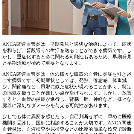
ANCA関連血管炎は、
早期発見と適切な治療
によって、症状
を和らげ、普段通りの生活を送ることができる病気です。し
かし、重症化すると命に関わる可能性もあるため、
早期発見
と早期治療
が極めて重要となります。
ANCA関連血管炎は、体の様々な臓器の血管に炎症を引き起
こす病気です。初期症状としては、発熱、倦怠感、体重減
少、関節痛など、風邪に似た症状が現れることが多く、特定
の病気を疑うことが難しい点が挙げられます。しかし、放置
すると、血管の炎症が進行し、腎臓、肺、神経など、様々な
臓器に深刻なダメージを与える可能性があります。
少しでも体に異変を感じたら、自己判断せずに、早めに医療
機関を受診し、医師に相談することが大切です。ANCA関連
血管炎は、血液検査や尿検査などの比較的簡単な検査で診断