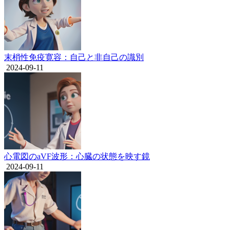
末梢性免疫寛容：自己と非自己の識別
2024-09-11
心電図のaVF波形：心臓の状態を映す鏡
2024-09-11