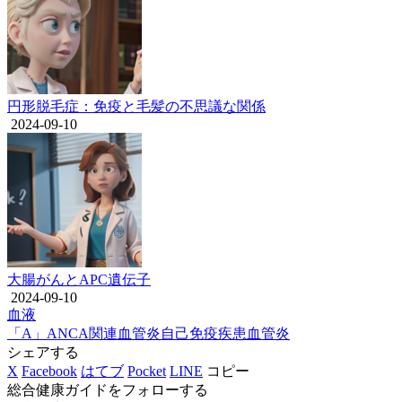
円形脱毛症：免疫と毛髪の不思議な関係
2024-09-10
大腸がんとAPC遺伝子
2024-09-10
血液
「A」
ANCA関連血管炎
自己免疫疾患
血管炎
シェアする
X
Facebook
はてブ
Pocket
LINE
コピー
総合健康ガイドをフォローする