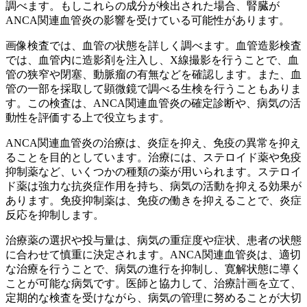
調べます。もしこれらの成分が検出された場合、腎臓が
ANCA関連血管炎の影響を受けている可能性があります。
画像検査では、血管の状態を詳しく調べます。血管造影検査
では、血管内に造影剤を注入し、X線撮影を行うことで、血
管の狭窄や閉塞、動脈瘤の有無などを確認します。また、血
管の一部を採取して顕微鏡で調べる生検を行うこともありま
す。この検査は、ANCA関連血管炎の確定診断や、病気の活
動性を評価する上で役立ちます。
ANCA関連血管炎の治療は、炎症を抑え、免疫の異常を抑え
ることを目的としています。治療には、ステロイド薬や免疫
抑制薬など、いくつかの種類の薬が用いられます。ステロイ
ド薬は強力な抗炎症作用を持ち、病気の活動を抑える効果が
あります。免疫抑制薬は、免疫の働きを抑えることで、炎症
反応を抑制します。
治療薬の選択や投与量は、病気の重症度や症状、患者の状態
に合わせて慎重に決定されます。ANCA関連血管炎は、適切
な治療を行うことで、病気の進行を抑制し、寛解状態に導く
ことが可能な病気です。医師と協力して、治療計画を立て、
定期的な検査を受けながら、病気の管理に努めることが大切