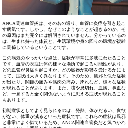
ANCA関連血管炎は、その名の通り、
血管に炎症を引き起こ
す病気
です。しかし、なぜこのようなことが起きるのか、そ
の原因はまだ完全には解明されていません。分かっているの
は、生まれ持った体質と、生活環境や身の回りの環境が複雑
に関係しているということです。
この病気のやっかいな点は、症状が非常に多岐にわたること
です。血管の炎症は体の様々な場所で起こる可能性があり、
どの血管が炎症を起こすか、どの臓器が影響を受けるかによ
って、症状は大きく異なります。そのため、風邪と似た症状
が出たり、関節の痛みや筋肉の痛み、痺れなど、様々な症状
が現れることがあります。また、咳や息切れ、血痰、鼻血な
ど、一見すると全く関係ないように思える症状が現れること
もあります。
初期症状としてよく見られるのは、発熱、体がだるい、食欲
がない、体重が減るといった症状です。これらの症状は風邪
と非常によく似ているため、ANCA関連血管炎だと気づかれ