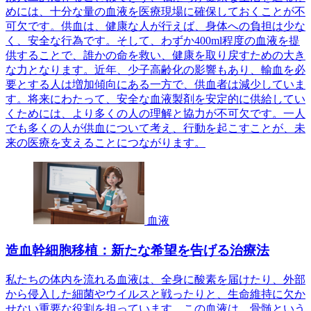
めには、十分な量の血液を医療現場に確保しておくことが不
可欠です。供血は、健康な人が行えば、身体への負担は少な
く、安全な行為です。そして、わずか400ml程度の血液を提
供することで、誰かの命を救い、健康を取り戻すための大き
な力となります。近年、少子高齢化の影響もあり、輸血を必
要とする人は増加傾向にある一方で、供血者は減少していま
す。将来にわたって、安全な血液製剤を安定的に供給してい
くためには、より多くの人の理解と協力が不可欠です。一人
でも多くの人が供血について考え、行動を起こすことが、未
来の医療を支えることにつながります。
血液
造血幹細胞移植：新たな希望を告げる治療法
私たちの体内を流れる血液は、全身に酸素を届けたり、外部
から侵入した細菌やウイルスと戦ったりと、生命維持に欠か
せない重要な役割を担っています。この血液は、骨髄という