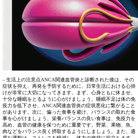
– 生活上の注意点ANCA関連血管炎と診断された後は、その
症状を抑え、再発を予防するために、日常生活における心掛
けが非常に大切になってきます。まず、
心身ともに休ませ、
十分な睡眠をとるように心がけましょう
。睡眠不足は体の免
疫力を低下させ、ANCA関連血管炎の症状悪化に繋がること
があります。次に、
偏った食事を避け、バランスの取れた食
事を心がけましょう
。栄養バランスの良い食事は、免疫力を
高め、血管の健康を保つために重要です。野菜、果物、魚、
肉などをバランス良く摂取するようにしましょう。また、
適
度な運動は、ストレスを軽減し、体力の維持に役立ちます
。