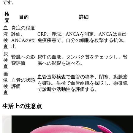
です。
検
目的
詳細
査
血
炎症の程度
液
評価、
CRP、赤沈、ANCAを測定。ANCAは自己
検
ANCAの検
免疫疾患で、自分の細胞を攻撃する抗体。
査
出
尿
腎臓への影
尿中の血液、タンパク質をチェックし、腎
検
響評価
臓への影響を調べる。
査
画
血管造影検査で血管の狭窄、閉塞、動脈瘤
像
血管の状態
を確認。生検で血管組織を採取し、顕微鏡
検
評価
で診断や活動性を評価する。
査
生活上の注意点