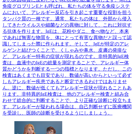
免疫グロブリンEとも呼ばれ、私たちの体を守る免疫システ
ムにおいて、アレルギー反応を引き起こす重要な役割を担う
タンパク質の一種です。通常、私たちの体は、外部から侵入
してきたウイルスや細菌などの異物に対して、これに対抗す
る抗体を作ります。IgEは、花粉やダニ、食べ物など、本来
であれば無害な物質を、体にとって有害な異物だと誤って認
識してしまった際に作られます。そして、IgEが特定のアレ
ルゲンと結びつくことで、くしゃみや鼻水、皮膚の発疹な
ど、アレルギー特有の症状が現れるのです。非特異的IgE検
査は、血液中のIgEの総量を測定することで、アレルギー体
質かどうかを判断する一つの指標となります。ただし、この
検査はあくまでも目安であり、数値が高いからといって必ず
しもアレルギー疾患であると断定できるわけではありませ
ん。逆に、数値が低くてもアレルギー症状が現れることもあ
ります。非特異的IgE検査は、他のアレルギー検査と組み合
わせて総合的に判断することで、より正確な診断に役立ちま
す。アレルギーが疑われる場合は、自己判断せずに医療機関
を受診し、医師の診断を受けるようにしましょう。