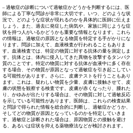
– 過敏症の診断について過敏症かどうかを判断するには、医
師による丁寧な問診が非常に大切です。いつ、どのような状
況で、どのような症状が現れるのかを具体的に医師に伝えま
しょう。また、過去に発症した病気や、家族に同じような症
状を持つ人がいるかどうかも重要な情報となります。これら
の情報は、過敏症の原因となる物質を特定する手がかりにな
ります。
問診に加えて、血液検査が行われることもありま
す。
血液検査では、特定の物質に対する抗体の量を測定しま
す。抗体とは、体内に侵入してきた異物を攻撃するタンパク
質のことです。特定の物質に対する抗体が血液中に多く存在
する場合、その物質が原因となって過敏症を引き起こしてい
る可能性があります。さらに、皮膚テストを行うこともあり
ます。これは、
疑わしい物質を少量、皮膚に接触させて、皮
膚の状態を観察する検査
です。皮膚が赤くなったり、腫れた
り、かゆみが出たりする場合は、その物質に対して過敏反応
を示している可能性があります。医師は、これらの検査結果
と問診で得られた情報を総合的に判断し、過敏症かどうか、
そしてどの物質が原因となっているのかを特定していきま
す。過敏症と診断された場合は、原因物質との接触を避け
る、あるいは症状を抑える薬物療法などが検討されます。