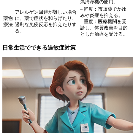
気清浄機の使用。
– 軽度：市販薬でかゆ
アレルゲン回避が難しい場合
みや炎症を抑える。
薬物
に、薬で症状を和らげたり、
– 重度：医療機関を受
療法
過剰な免疫反応を抑えたりす
診し、体質改善を目的
る。
とした治療を受ける。
日常生活でできる過敏症対策