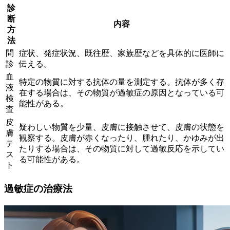
診
断
内容
方
法
問
症状、発症状況、既往歴、家族歴などを具体的に医師に
診
伝える。
血
特定の物質に対する抗体の量を測定する。抗体が多く存
液
在する場合は、その物質が過敏症の原因となっている可
検
能性がある。
査
皮
疑わしい物質を少量、皮膚に接触させて、皮膚の状態を
膚
観察する。皮膚が赤くなったり、腫れたり、かゆみが出
テ
たりする場合は、その物質に対して過敏反応を示してい
ス
る可能性がある。
ト
過敏症の治療法