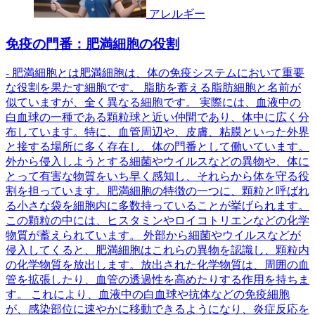
アレルギー
免疫の門番：肥満細胞の役割
- 肥満細胞とは肥満細胞は、体の免疫システムにおいて重要
な役割を果たす細胞です。 脂肪を蓄える脂肪細胞と名前が
似ていますが、全く異なる細胞です。 実際には、血液中の
白血球の一種である顆粒球と近い仲間であり、体中に広く分
布しています。特に、血管周辺や、皮膚、粘膜といった外界
と接する場所に多く存在し、体の門番として働いています。
外から侵入しようとする細菌やウイルスなどの異物や、体に
とって有害な物質をいち早く感知し、それらから体を守る役
割を担っています。肥満細胞の特徴の一つに、顆粒と呼ばれ
る小さな袋を細胞内に多数持っていることが挙げられます。
この顆粒の中には、ヒスタミンやロイコトリエンなどの化学
物質が蓄えられています。 外部から細菌やウイルスなどが
侵入してくると、肥満細胞はこれらの異物を認識し、顆粒内
の化学物質を放出します。放出された化学物質は、周囲の血
管を拡張したり、血管の透過性を高めたりする作用を持ちま
す。 これにより、血液中の白血球や抗体などの免疫細胞
が、感染部位に速やかに移動できるようになり、炎症反応を