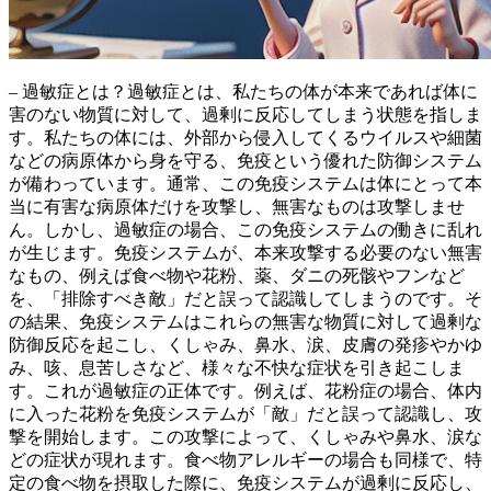
– 過敏症とは？
過敏症とは、私たちの体が本来であれば体に
害のない物質に対して、過剰に反応してしまう状態
を指しま
す。私たちの体には、外部から侵入してくるウイルスや細菌
などの病原体から身を守る、免疫という優れた防御システム
が備わっています。通常、この免疫システムは体にとって本
当に有害な病原体だけを攻撃し、無害なものは攻撃しませ
ん。しかし、過敏症の場合、この免疫システムの働きに乱れ
が生じます。免疫システムが、本来攻撃する必要のない無害
なもの、例えば食べ物や花粉、薬、ダニの死骸やフンなど
を、「排除すべき敵」だと誤って認識してしまうのです。そ
の結果、
免疫システムはこれらの無害な物質に対して過剰な
防御反応を起こし、くしゃみ、鼻水、涙、皮膚の発疹やかゆ
み、咳、息苦しさなど、様々な不快な症状を引き起こしま
す
。これが過敏症の正体です。例えば、花粉症の場合、体内
に入った花粉を免疫システムが「敵」だと誤って認識し、攻
撃を開始します。この攻撃によって、くしゃみや鼻水、涙な
どの症状が現れます。食べ物アレルギーの場合も同様で、特
定の食べ物を摂取した際に、免疫システムが過剰に反応し、