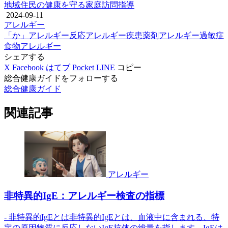
地域住民の健康を守る家庭訪問指導
2024-09-11
アレルギー
「か」
アレルギー反応
アレルギー疾患
薬剤アレルギー
過敏症
食物アレルギー
シェアする
X
Facebook
はてブ
Pocket
LINE
コピー
総合健康ガイドをフォローする
総合健康ガイド
関連記事
アレルギー
非特異的IgE：アレルギー検査の指標
- 非特異的IgEとは非特異的IgEとは、血液中に含まれる、特
定の原因物質に反応しないIgE抗体の総量を指します。IgEは