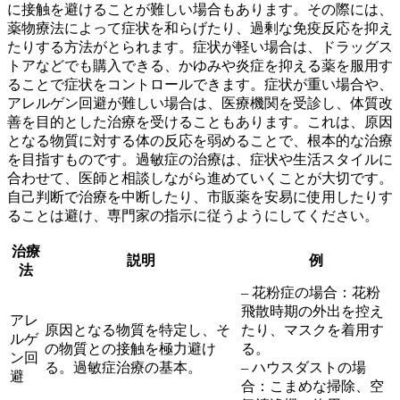
に接触を避けることが難しい場合もあります。その際には、
薬物療法
によって症状を和らげたり、過剰な免疫反応を抑え
たりする方法がとられます。症状が軽い場合は、ドラッグス
トアなどでも購入できる、かゆみや炎症を抑える薬を服用す
ることで症状をコントロールできます。症状が重い場合や、
アレルゲン回避が難しい場合は、医療機関を受診し、体質改
善を目的とした治療を受けることもあります。これは、原因
となる物質に対する体の反応を弱めることで、根本的な治療
を目指すものです。過敏症の治療は、症状や生活スタイルに
合わせて、医師と相談しながら進めていくことが大切です。
自己判断で治療を中断したり、市販薬を安易に使用したりす
ることは避け、専門家の指示に従うようにしてください。
治療
説明
例
法
– 花粉症の場合：花粉
飛散時期の外出を控え
アレ
原因となる物質を特定し、そ
たり、マスクを着用す
ルゲ
の物質との接触を極力避け
る。
ン回
る。過敏症治療の基本。
– ハウスダストの場
避
合：こまめな掃除、空