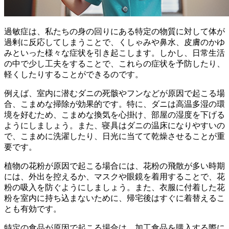
過敏症は、私たちの身の回りにある特定の物質に対して体が
過剰に反応してしまうことで、くしゃみや鼻水、皮膚のかゆ
みといった様々な症状を引き起こします。しかし、
日常生活
の中で少し工夫をすることで、これらの症状を予防したり、
軽くしたりすることができる
のです。
例えば、
室内に潜むダニの死骸やフンなどが原因で起こる場
合
、こまめな掃除が効果的です。特に、ダニは高温多湿の環
境を好むため、こまめな換気を心掛け、部屋の湿度を下げる
ようにしましょう。また、寝具はダニの温床になりやすいの
で、こまめに洗濯したり、日光に当てて乾燥させることが重
要です。
植物の花粉が原因で起こる場合
には、花粉の飛散が多い時期
には、外出を控えるか、マスクや眼鏡を着用することで、花
粉の吸入を防ぐようにしましょう。また、衣服に付着した花
粉を室内に持ち込まないために、帰宅後はすぐに着替えるこ
とも有効です。
特定の食品が原因で起こる場合
は、加工食品を購入する際に