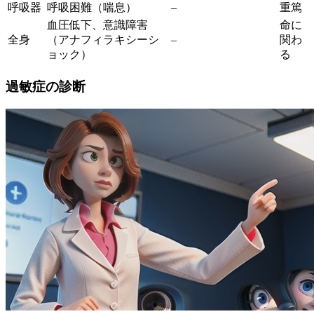
呼吸器
呼吸困難（喘息）
–
重篤
血圧低下、意識障害
命に
全身
（アナフィラキシーシ
–
関わ
ョック）
る
過敏症の診断