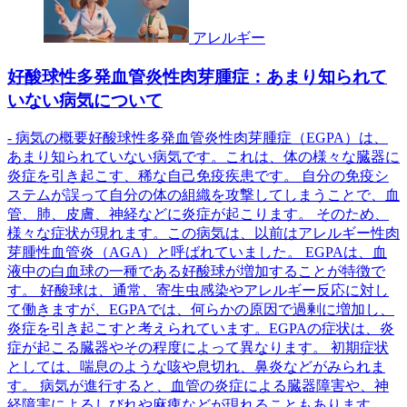
アレルギー
好酸球性多発血管炎性肉芽腫症：あまり知られて
いない病気について
- 病気の概要好酸球性多発血管炎性肉芽腫症（EGPA）は、
あまり知られていない病気です。これは、体の様々な臓器に
炎症を引き起こす、稀な自己免疫疾患です。 自分の免疫シ
ステムが誤って自分の体の組織を攻撃してしまうことで、血
管、肺、皮膚、神経などに炎症が起こります。 そのため、
様々な症状が現れます。この病気は、以前はアレルギー性肉
芽腫性血管炎（AGA）と呼ばれていました。 EGPAは、血
液中の白血球の一種である好酸球が増加することが特徴で
す。 好酸球は、通常、寄生虫感染やアレルギー反応に対し
て働きますが、EGPAでは、何らかの原因で過剰に増加し、
炎症を引き起こすと考えられています。EGPAの症状は、炎
症が起こる臓器やその程度によって異なります。 初期症状
としては、喘息のような咳や息切れ、鼻炎などがみられま
す。 病気が進行すると、血管の炎症による臓器障害や、神
経障害によるしびれや麻痺などが現れることもあります。