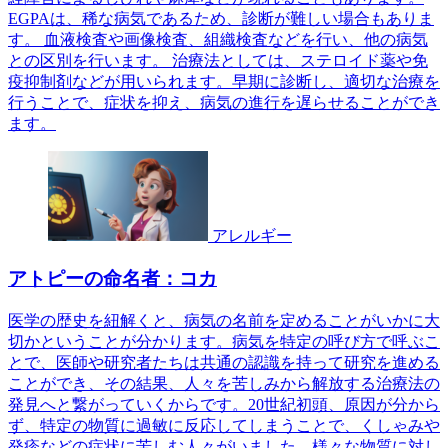
EGPAは、稀な病気であるため、診断が難しい場合もありま
す。 血液検査や画像検査、組織検査などを行い、他の病気
との区別を行います。 治療法としては、ステロイド薬や免
疫抑制剤などが用いられます。早期に診断し、適切な治療を
行うことで、症状を抑え、病気の進行を遅らせることができ
ます。
アレルギー
アトピーの命名者：コカ
医学の歴史を紐解くと、病気の名前を定めることがいかに大
切かということが分かります。病気を特定の呼び方で呼ぶこ
とで、医師や研究者たちは共通の認識を持って研究を進める
ことができ、その結果、人々を苦しみから解放する治療法の
発見へと繋がっていくからです。20世紀初頭、原因が分から
ず、特定の物質に過敏に反応してしまうことで、くしゃみや
発疹などの症状に苦しむ人々がいました。様々な物質に対し