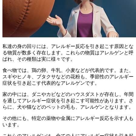
私達の身の回りには、
アレルギー反応を引き起こす原因とな
る物質
が数多く存在します。これらの物質はアレルゲンと呼
ばれ、その種類は実に様々です。
食べ物
では、鶏の卵、牛乳、小麦などが代表的です。また、
スギやヒノキ、ブタクサなどの
花粉
も、季節性のアレルギー
症状を引き起こす代表的なアレルゲンです。
家の中には、ダニやカビなどの
ハウスダスト
が存在し、年間
を通してアレルギー症状を引き起こす可能性があります。さ
らに、犬や猫などの
ペットの毛
も、アレルゲンとなります。
その他にも、特定の
薬物
や
金属
にアレルギー反応を示す人も
います。
これらのアレルゲンは、全ての人にアレルギー症状を引き起