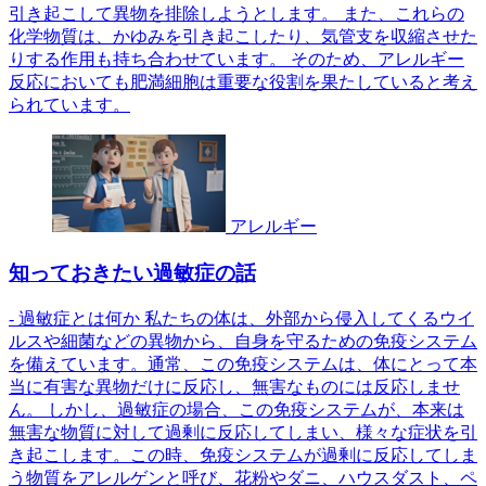
引き起こして異物を排除しようとします。 また、これらの
化学物質は、かゆみを引き起こしたり、気管支を収縮させた
りする作用も持ち合わせています。 そのため、アレルギー
反応においても肥満細胞は重要な役割を果たしていると考え
られています。
アレルギー
知っておきたい過敏症の話
- 過敏症とは何か 私たちの体は、外部から侵入してくるウイ
ルスや細菌などの異物から、自身を守るための免疫システム
を備えています。通常、この免疫システムは、体にとって本
当に有害な異物だけに反応し、無害なものには反応しませ
ん。 しかし、過敏症の場合、この免疫システムが、本来は
無害な物質に対して過剰に反応してしまい、様々な症状を引
き起こします。この時、免疫システムが過剰に反応してしま
う物質をアレルゲンと呼び、花粉やダニ、ハウスダスト、ペ