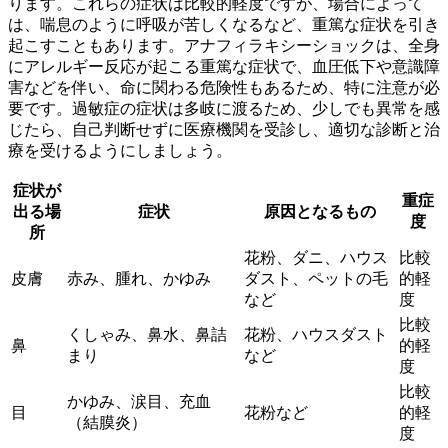
ります。これらの症状は比較的軽度ですが、
場合によって
は、喘息のように呼吸が苦しくなるなど、重篤な症状を引き
起こす
こともあります。アナフィラキシーショックは、全身
にアレルギー反応が起こる重篤な症状で、血圧低下や意識障
害などを伴い、命に関わる危険性もあるため、特に注意が必
要です。過敏症の症状は多岐に渡るため、少しでも異常を感
じたら、自己判断せずに医療機関を受診し、適切な診断と治
療を受けるようにしましょう。
症状が
重症
出る場
症状
原因となるもの
度
所
花粉、ダニ、ハウス
比較
皮膚
赤み、腫れ、かゆみ
ダスト、ペットの毛
的軽
など
度
比較
くしゃみ、鼻水、鼻詰
花粉、ハウスダスト
鼻
的軽
まり
など
度
比較
かゆみ、涙目、充血
目
花粉など
的軽
（結膜炎）
度