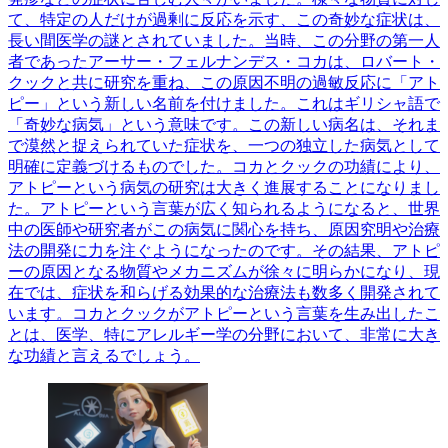
て、特定の人だけが過剰に反応を示す、この奇妙な症状は、
長い間医学の謎とされていました。当時、この分野の第一人
者であったアーサー・フェルナンデス・コカは、ロバート・
クックと共に研究を重ね、この原因不明の過敏反応に「アト
ピー」という新しい名前を付けました。これはギリシャ語で
「奇妙な病気」という意味です。この新しい病名は、それま
で漠然と捉えられていた症状を、一つの独立した病気として
明確に定義づけるものでした。コカとクックの功績により、
アトピーという病気の研究は大きく進展することになりまし
た。アトピーという言葉が広く知られるようになると、世界
中の医師や研究者がこの病気に関心を持ち、原因究明や治療
法の開発に力を注ぐようになったのです。その結果、アトピ
ーの原因となる物質やメカニズムが徐々に明らかになり、現
在では、症状を和らげる効果的な治療法も数多く開発されて
います。コカとクックがアトピーという言葉を生み出したこ
とは、医学、特にアレルギー学の分野において、非常に大き
な功績と言えるでしょう。