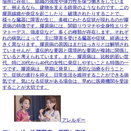
場所に存在し、組織の強度や弾力性を保つ働きをしていま
す。例えるなら、建物を支える鉄骨のようなものです。この
膠原線維が炎症を起こしたり、破壊されたりすることで、
様々な臓器に障害が生じ、多岐にわたる症状が現れるのが膠
原病の特徴です。膠原病には、関節リウマチや全身性エリテ
マトーデス、強皮症など、多くの種類が存在します。それぞ
れの病気によって、主に障害を受ける臓器や症状、経過は大
きく異なります。膠原病の原因はまだはっきりとは解明され
ていませんが、遺伝的な要因と環境的な要因が複雑に関係し
ていると考えられています。また、膠原病は、比較的若い世
代、特に20代から40代の女性に発症しやすいことも特徴の一
つです。膠原病は、早期に発見し、適切な治療を行うこと
で、症状の進行を抑え、日常生活を維持することができる病
気です。気になる症状がある場合は、早めに医療機関を受診
することが大切です。
アレルギー