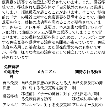
疫寛容を誘導する治療法が研究されています。また、臓器移
植では、移植された臓器を体が「自分以外のもの」と認識し
てしまい、拒絶反応が起こることがあります。そこで、移植
前にドナーの臓器に対する免疫寛容を誘導することで、拒絶
反応を抑え、移植の成功率を高めることが期待されていま
す。さらに、アレルギー反応は、本来無害な物質(アレルゲ
ン)に対して免疫システムが過剰に反応してしまうことで起
こります。この過剰な反応を抑えるために、アレルゲンに対
する免疫寛容を誘導する治療法も開発が進んでいます。免疫
寛容を応用した治療法は、まだ開発段階のものも多いです
が、
今後、様々な病気の治療法として確立していくことが期
待されています。
免疫寛容
の応用分
メカニズム
期待される効果
野
自己免疫
自己免疫疾患の原因となる抗
自己免疫反応の抑
疾患
原に対する免疫寛容を誘導
制
移植前にドナーの臓器に対す
拒絶反応の抑制、
臓器移植
る免疫寛容を誘導
移植成功率の向上
アレルギ
アレルゲンに対する免疫寛容
アレルギー反応の