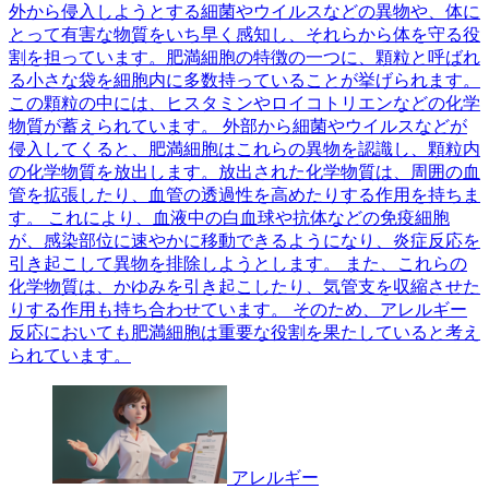
外から侵入しようとする細菌やウイルスなどの異物や、体に
とって有害な物質をいち早く感知し、それらから体を守る役
割を担っています。肥満細胞の特徴の一つに、顆粒と呼ばれ
る小さな袋を細胞内に多数持っていることが挙げられます。
この顆粒の中には、ヒスタミンやロイコトリエンなどの化学
物質が蓄えられています。 外部から細菌やウイルスなどが
侵入してくると、肥満細胞はこれらの異物を認識し、顆粒内
の化学物質を放出します。放出された化学物質は、周囲の血
管を拡張したり、血管の透過性を高めたりする作用を持ちま
す。 これにより、血液中の白血球や抗体などの免疫細胞
が、感染部位に速やかに移動できるようになり、炎症反応を
引き起こして異物を排除しようとします。 また、これらの
化学物質は、かゆみを引き起こしたり、気管支を収縮させた
りする作用も持ち合わせています。 そのため、アレルギー
反応においても肥満細胞は重要な役割を果たしていると考え
られています。
アレルギー