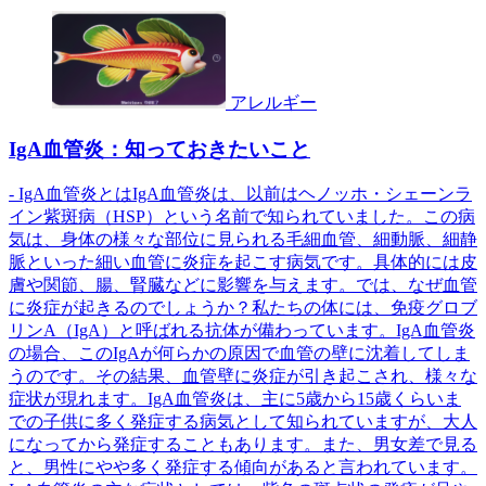
アレルギー
IgA血管炎：知っておきたいこと
- IgA血管炎とはIgA血管炎は、以前はヘノッホ・シェーンラ
イン紫斑病（HSP）という名前で知られていました。この病
気は、身体の様々な部位に見られる毛細血管、細動脈、細静
脈といった細い血管に炎症を起こす病気です。具体的には皮
膚や関節、腸、腎臓などに影響を与えます。では、なぜ血管
に炎症が起きるのでしょうか？私たちの体には、免疫グロブ
リンA（IgA）と呼ばれる抗体が備わっています。IgA血管炎
の場合、このIgAが何らかの原因で血管の壁に沈着してしま
うのです。その結果、血管壁に炎症が引き起こされ、様々な
症状が現れます。IgA血管炎は、主に5歳から15歳くらいま
での子供に多く発症する病気として知られていますが、大人
になってから発症することもあります。また、男女差で見る
と、男性にやや多く発症する傾向があると言われています。