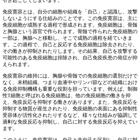
引き起こしてしまいます。
免疫寛容とは、自分の細胞や組織を「自己」と認識し、攻撃
しないようにする仕組みのこと
です。この免疫寛容は、主に
免疫細胞が成熟する過程で形成されます。免疫細胞は、骨髄
と胸腺という器官で作られます。骨髄で作られた免疫細胞の
一部は、胸腺へと移動し、そこで成熟の過程を経ていきま
す。この過程で、自己と反応する免疫細胞は除去されたり、
その働きが抑制されたりします。その結果、自己を攻撃する
可能性のある免疫細胞は排除され、自己免疫疾患の発症が抑
えられます。
免疫寛容の維持には、胸腺や骨髄での免疫細胞の選別だけで
なく、末梢組織、つまり血液中やリンパ節などの組織におけ
る免疫抑制機構も重要な役割を担っています。例えば、制御
性T細胞と呼ばれる免疫細胞は、他の免疫細胞の働きを抑
え、免疫反応を抑制する働きがあります。また、免疫反応を
抑制する物質が産生されたり、免疫細胞の表面にある抑制性
受容体が活性化されたりするなど、様々な仕組みが協調して
過剰な免疫反応を抑制し、自己に対する免疫反応を抑えてい
ます。
このように、免疫寛容は、
自己と非自己を区別し、自己に対