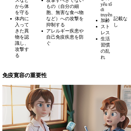
スなど
攻撃すべきでない
yếu tố
から体
もの（自分の細
di
を守る
胞、無害な食べ物
truyền
体内に
など）への攻撃を
記載な
加齢
入って
抑制する
し
スト
きた異
アレルギー疾患や
レス
物を認
自己免疫疾患を防
生活
識し、
ぐ
習慣
攻撃す
の乱
る
れ
免疫寛容の重要性