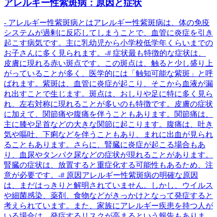
アレルギー性紫斑病：原因と症状
- アレルギー性紫斑病とはアレルギー性紫斑病は、体の免疫
システムが過剰に反応してしまうことで、血管に炎症を引き
起こす病気です。主に乳幼児から小学校低学年くらいまでの
お子さんに多く見られます。-# 症状最も特徴的な症状は、
皮膚に現れる赤い斑点です。この斑点は、触ると少し盛り上
がっていることが多く、医学的には「触知可能な紫斑」と呼
ばれます。紫斑は、血管に炎症が起こり、そこから血液が漏
れ出すことで生じます。斑点は、おしりや足に特に多く見ら
れ、左右対称に現れることが多いのも特徴です。皮膚の症状
に加えて、関節痛や腹痛を伴うこともあります。関節痛は、
主に膝や足首などの大きな関節に起こります。腹痛は、吐き
気や嘔吐、下痢などを伴うこともあり、まれに出血が見られ
ることもあります。さらに、腎臓に炎症が起こる場合もあ
り、血尿やタンパク尿などの症状が現れることがあります。
腎臓の症状は、放置すると重症化する可能性もあるため、注
意が必要です。-# 原因アレルギー性紫斑病の明確な原因
は、まだはっきりと解明されていません。しかし、ウイルス
や細菌感染、薬剤、食物などがきっかけとなって発症すると
考えられています。また、家族にアレルギー疾患を持つ人が
いる場合は、発症するリスクが高まるという報告もありま