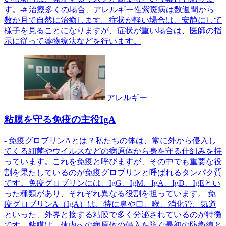
す。-# 治療多くの場合、アレルギー性紫斑病は数週間から
数か月で自然に治癒します。症状が軽い場合は、安静にして
様子を見ることになりますが、症状が重い場合は、医師の指
示に従って薬物療法などを行います。
アレルギー
粘膜を守る免疫の主役IgA
- 免疫グロブリンAとは？私たちの体は、常に外から侵入し
てくる細菌やウイルスなどの病原体から身を守る仕組みを持
っています。これを免疫と呼びますが、その中でも重要な役
割を果たしているのが免疫グロブリンと呼ばれるタンパク質
です。免疫グロブリンには、IgG、IgM、IgA、IgD、IgEとい
った種類があり、それぞれ異なる役割を担っています。 免
疫グロブリンA（IgA）は、特に鼻や口、喉、消化管、気道
といった、外界と接する粘膜で多く分泌されているのが特徴
です。粘膜は、体内への病原体の侵入を防ぐ最初の防衛線と