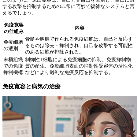
する攻撃を抑制するための非常に巧妙で複雑なシステム
と言
えるでしょう。
免疫寛容
内容
の仕組み
骨髄や胸腺で作られる免疫細胞は、自己と反応す
免疫細胞
るものは除去・抑制され、自己を攻撃する可能性
の選別
のある細胞が排除される。
末梢組織
制御性T細胞による免疫細胞の抑制、免疫抑制物
での免疫
質の産生、免疫細胞表面の抑制性受容体の活性化
抑制機構
などにより過剰な免疫反応を抑制する。
免疫寛容と病気の治療