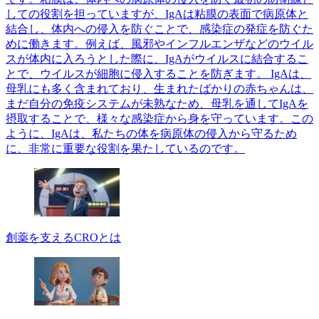
しての役割を担っていますが、IgAは粘膜の表面で病原体と
結合し、体内への侵入を防ぐことで、感染症の発症を防ぐた
めに働きます。例えば、風邪やインフルエンザなどのウイル
スが体内に入ろうとした際に、IgAがウイルスに結合するこ
とで、ウイルスが細胞に侵入することを防ぎます。 IgAは、
母乳にも多く含まれており、生まれたばかりの赤ちゃんは、
まだ自分の免疫システムが未熟なため、母乳を通してIgAを
摂取することで、様々な感染症から身を守っています。この
ように、IgAは、私たちの体を病原体の侵入から守るため
に、非常に重要な役割を果たしているのです。
創薬を支えるCROとは