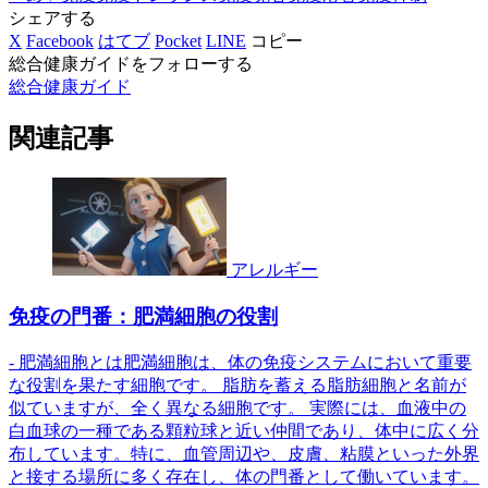
シェアする
X
Facebook
はてブ
Pocket
LINE
コピー
総合健康ガイドをフォローする
総合健康ガイド
関連記事
アレルギー
免疫の門番：肥満細胞の役割
- 肥満細胞とは肥満細胞は、体の免疫システムにおいて重要
な役割を果たす細胞です。 脂肪を蓄える脂肪細胞と名前が
似ていますが、全く異なる細胞です。 実際には、血液中の
白血球の一種である顆粒球と近い仲間であり、体中に広く分
布しています。特に、血管周辺や、皮膚、粘膜といった外界
と接する場所に多く存在し、体の門番として働いています。