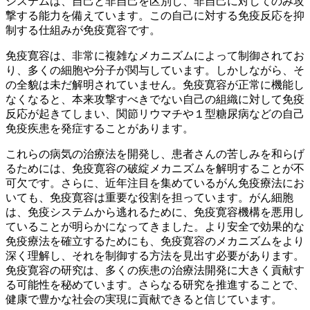
システムは、自己と非自己を区別し、非自己に対してのみ攻
撃する能力を備えています。この自己に対する免疫反応を抑
制する仕組みが免疫寛容です。
免疫寛容は、非常に複雑なメカニズムによって制御されてお
り、多くの細胞や分子が関与しています。
しかしながら、そ
の全貌は未だ解明されていません。免疫寛容が正常に機能し
なくなると、本来攻撃すべきでない自己の組織に対して免疫
反応が起きてしまい、関節リウマチや１型糖尿病などの自己
免疫疾患を発症することがあります。
これらの病気の治療法を開発し、患者さんの苦しみを和らげ
るためには、免疫寛容の破綻メカニズムを解明することが不
可欠です。さらに、近年注目を集めているがん免疫療法にお
いても、免疫寛容は重要な役割を担っています。がん細胞
は、免疫システムから逃れるために、免疫寛容機構を悪用し
ていることが明らかになってきました。より安全で効果的な
免疫療法を確立するためにも、免疫寛容のメカニズムをより
深く理解し、それを制御する方法を見出す必要があります。
免疫寛容の研究は、多くの疾患の治療法開発に大きく貢献す
る可能性を秘めています。
さらなる研究を推進することで、
健康で豊かな社会の実現に貢献できると信じています。