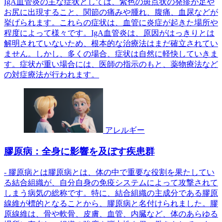
IgA血管炎の主な症状としては、紫色の斑点状の発疹が足や
お尻に出現すること、関節の痛みや腫れ、腹痛、血尿などが
挙げられます。これらの症状は、血管に炎症が起きた場所や
程度によって様々です。IgA血管炎は、原因がはっきりとは
解明されていないため、根本的な治療法はまだ確立されてい
ません。しかし、多くの場合、症状は自然に軽快していきま
す。症状が重い場合には、医師の指示のもと、薬物療法など
の対症療法が行われます。
アレルギー
膠原病：全身に影響を及ぼす疾患群
- 膠原病とは膠原病とは、体の中で重要な役割を果たしてい
る結合組織が、自分自身の免疫システムによって攻撃されて
しまう病気の総称です。特に、結合組織の主成分である膠原
線維が標的となることから、膠原病と名付けられました。膠
原線維は、骨や軟骨、皮膚、血管、内臓など、体のあらゆる