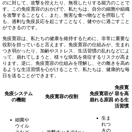
のに対して、攻撃を控えたり、無視したりする能力のこと
で
す。この免疫寛容のおかげで、私たちは、自分の細胞や組織
を攻撃することなく、また、無害な食べ物などを摂取して
も、過剰な免疫反応を起こすことなく、健やかに過ごすこと
ができるのです。
免疫寛容は、私たちの健康を維持するために、非常に重要な
役割を担っていると言えます。免疫寛容の仕組みが、生まれ
つき弱かったり、加齢やストレス、生活習慣の乱れなどによ
って、崩れてしまうと、様々な病気を発症するリスクが高ま
ります。逆に、免疫寛容の仕組みを理解し、その働きを高め
るような生活習慣を心がけることで、私たちは、健康的な毎
日を送ることができます。
免疫寛
免疫システム
免疫寛容が
容を高
免疫寛容の役割
の機能
崩れる原因
める生
活習慣
生ま
細菌や
れつ
ウイル
きの