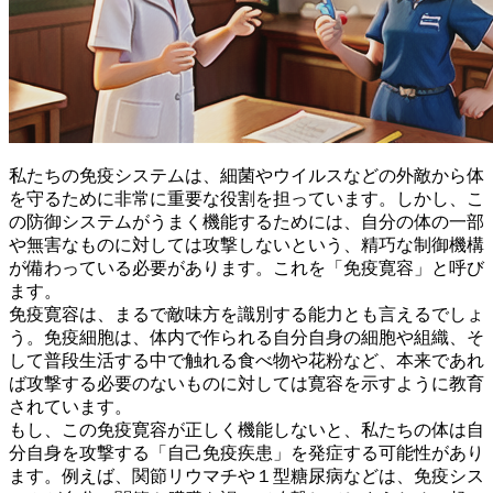
私たちの免疫システムは、細菌やウイルスなどの外敵から体
を守るために非常に重要な役割を担っています。しかし、こ
の防御システムがうまく機能するためには、
自分の体の一部
や無害なものに対しては攻撃しない
という、精巧な制御機構
が備わっている必要があります。これを「免疫寛容」と呼び
ます。
免疫寛容は、まるで敵味方を識別する能力とも言えるでしょ
う。免疫細胞は、体内で作られる自分自身の細胞や組織、そ
して普段生活する中で触れる食べ物や花粉など、本来であれ
ば攻撃する必要のないものに対しては寛容を示すように教育
されています。
もし、この免疫寛容が正しく機能しないと、私たちの体は自
分自身を攻撃する「自己免疫疾患」を発症する可能性があり
ます。例えば、関節リウマチや１型糖尿病などは、免疫シス