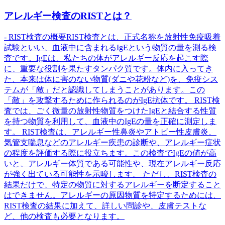
アレルギー検査のRISTとは？
- RIST検査の概要RIST検査とは、正式名称を放射性免疫吸着
試験といい、血液中に含まれるIgEという物質の量を測る検
査です。IgEは、私たちの体がアレルギー反応を起こす際
に、重要な役割を果たすタンパク質です。体内に入ってき
た、本来は体に害のない物質(ダニや花粉など)を、免疫シス
テムが「敵」だと認識してしまうことがあります。この
「敵」を攻撃するために作られるのがIgE抗体です。 RIST検
査では、ごく微量の放射性物質をつけたIgEと結合する性質
を持つ物質を利用して、血液中のIgEの量を正確に測定しま
す。 RIST検査は、アレルギー性鼻炎やアトピー性皮膚炎、
気管支喘息などのアレルギー疾患の診断や、アレルギー症状
の程度を評価する際に役立ちます。この検査でIgEの値が高
いと、アレルギー体質である可能性や、現在アレルギー反応
が強く出ている可能性を示唆します。 ただし、RIST検査の
結果だけで、特定の物質に対するアレルギーを断定すること
はできません。アレルギーの原因物質を特定するためには、
RIST検査の結果に加えて、詳しい問診や、皮膚テストな
ど、他の検査も必要となります。